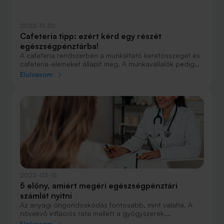
2022-11-30
Cafeteria tipp: ezért kérd egy részét
egészségpénztárba!
A cafeteria rendszerben a munkáltató keretösszeget és
cafeteria-elemeket állapít meg. A munkavállalók pedig
szabadon feloszthatják a keretösszeget a különböző
Elolvasom
cafeteria-elemek között. Miért éri meg egészségpénztári
számlára kérni a cafeteriát? Mert a munkáltató
egészségpénztári befizetése után akár évi 150 ezer
forint adó-visszatérítést is kaphatsz!
2023-03-15
5 előny, amiért megéri egészségpénztári
számlát nyitni
Az anyagi öngondoskodás fontosabb, mint valaha. A
növekvő inflációs ráta mellett a gyógyszerek,
gyógyászati segédeszközök, egészséges élelmiszerek
Elolvasom