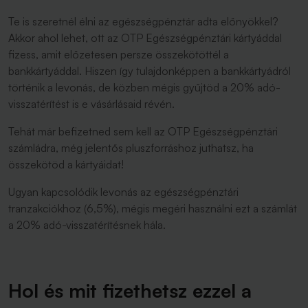
Te is szeretnél élni az egészségpénztár adta előnyökkel?
Akkor ahol lehet, ott az OTP Egészségpénztári kártyáddal
fizess, amit előzetesen persze összekötöttél a
bankkártyáddal. Hiszen így tulajdonképpen a bankkártyádról
történik a levonás, de közben mégis gyűjtöd a 20% adó-
visszatérítést is e vásárlásaid révén.
Tehát már befizetned sem kell az OTP Egészségpénztári
számládra, még jelentős pluszforráshoz juthatsz, ha
összekötöd a kártyáidat!
Ugyan kapcsolódik levonás az egészségpénztári
tranzakciókhoz (6,5%), mégis megéri használni ezt a számlát
a 20% adó-visszatérítésnek hála.
Hol és mit fizethetsz ezzel a