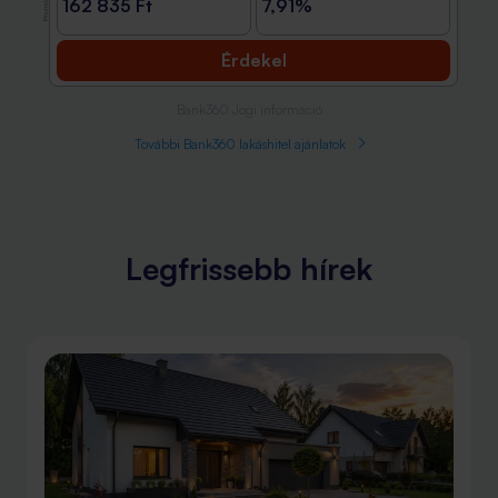
Promóció
162 835 Ft
7,91%
Érdekel
Bank360 Jogi információ
További Bank360 lakáshitel ajánlatok
Legfrissebb hírek