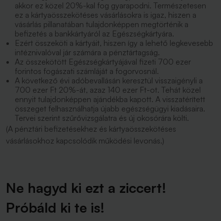
akkor ez közel 20%-kal fog gyarapodni. Természetesen
ez a kártyaösszekötéses vásárlásokra is igaz, hiszen a
vásárlás pillanatában tulajdonképpen megtörténik a
befizetés a bankkártyáról az Egészségkártyára.
Ezért összeköti a kártyáit, hiszen így a lehető legkevesebb
intéznivalóval jár számára a pénztártagság.
Az összekötött Egészségkártyájával fizeti 700 ezer
forintos fogászati számláját a fogorvosnál.
A következő évi adóbevallásán keresztül visszaigényli a
700 ezer Ft 20%-át, azaz 140 ezer Ft-ot. Tehát közel
ennyit tulajdonképpen ajándékba kapott. A visszatérített
összeget felhasználhatja újabb egészségügyi kiadásaira.
Tervei szerint szűrővizsgálatra és új okosórára költi.
(A pénztári befizetésekhez és kártyaösszekötéses
vásárlásokhoz kapcsolódik működési levonás.)
Ne hagyd ki ezt a ziccert!
Próbáld ki te is!