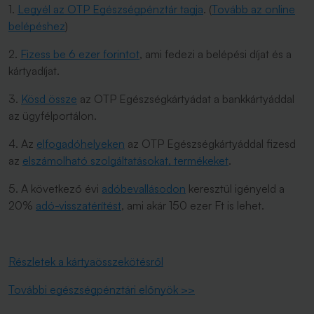
1.
Legyél az OTP Egészségpénztár tagja
. (
Tovább az online
belépéshez
)
2.
Fizess be 6 ezer forintot
, ami fedezi a belépési díjat és a
kártyadíjat.
3.
Kösd össze
az OTP Egészségkártyádat a bankkártyáddal
az ügyfélportálon.
4. Az
elfogadóhelyeken
az OTP Egészségkártyáddal fizesd
az
elszámolható szolgáltatásokat, termékeket
.
5. A következő évi
adóbevallásodon
keresztül igényeld a
20%
adó-visszatérítést
, ami akár 150 ezer Ft is lehet.
Részletek a kártyaösszekötésről
További egészségpénztári előnyök >>