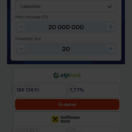
Lakáshitel
Hitel összege
(Ft)
Futamidő
(év)
TÖRLESZTŐRÉSZLET
THM
Promóció
159 174 Ft
7,77%
Érdekel
TÖRLESZTŐRÉSZLET
THM