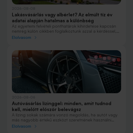
2026-08-08
Lakásvásárlás vagy albérlet? Az elmúlt tíz év
adatai alapján hatalmas a különbség
Az egyetemi felvételi ponthatárok kihirdetése kapcsán
nemrég külön cikkben foglalkoztunk azzal a kérdéssel,
hogy lakást venni vagy vásárolni éri meg jobban. Előző
Elolvasom
cikkünkben jelentős részben a jövőre vonatkozó
becsléseket tettünk, amelyek alapján arra jutottunk, aki
csak teheti, annak mindenképpen megéri a
lakásvásárlás. De mi a helyzet akkor, ha inkább a
múltbéli adatokra koncentrálunk? Hogyan áll ma valaki,
aki 2016-ban lakást vásárolt, illetve valaki, aki a bérlés
mellett döntött, illetve jobb híján arra kényszerült?
2026-08-06
Autóvásárlás lízinggel: minden, amit tudnod
kell, mielőtt először belevágsz
A lízing sokak számára vonzó megoldás, ha autót vagy
más nagyobb értékű eszközt szeretnének használni
anélkül, hogy azt egy összegben ki kellene fizetniük.
Elolvasom
Elsőre azonban könnyű elveszni a részletekben: önerő,