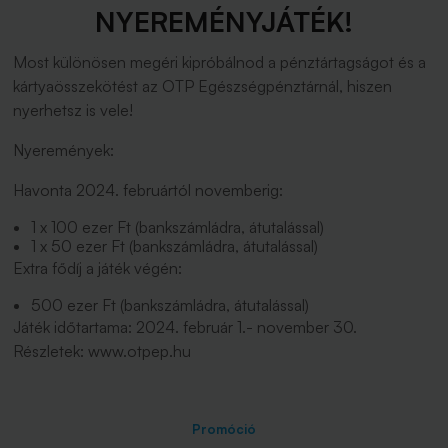
NYEREMÉNYJÁTÉK!
Most különösen megéri kipróbálnod a pénztártagságot és a
kártyaösszekötést az OTP Egészségpénztárnál, hiszen
nyerhetsz is vele!
Nyeremények:
Havonta 2024. februártól novemberig:
1 x 100 ezer Ft (bankszámládra, átutalással)
1 x 50 ezer Ft (bankszámládra, átutalással)
Extra fődíj a játék végén:
500 ezer Ft (bankszámládra, átutalással)
Játék időtartama: 2024. február 1.- november 30.
Részletek: www.otpep.hu
Promóció