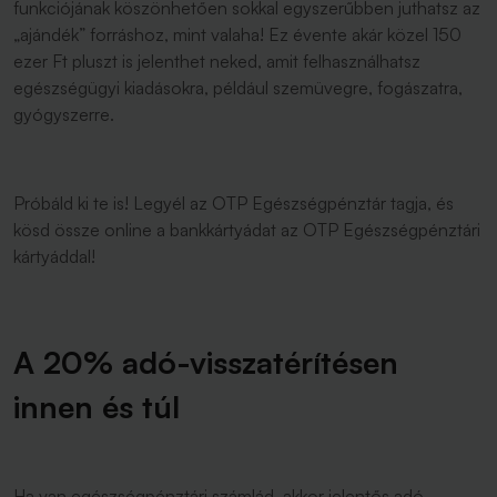
funkciójának köszönhetően sokkal egyszerűbben juthatsz az
„ajándék” forráshoz, mint valaha! Ez évente akár közel 150
ezer Ft pluszt is jelenthet neked, amit felhasználhatsz
egészségügyi kiadásokra, például szemüvegre, fogászatra,
gyógyszerre.
Próbáld ki te is! Legyél az OTP Egészségpénztár tagja, és
kösd össze online a bankkártyádat az OTP Egészségpénztári
kártyáddal!
A 20% adó-visszatérítésen
innen és túl
Ha van egészségpénztári számlád, akkor jelentős adó-