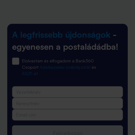
A legfrissebb újdonságok
-
egyenesen a postaládádba!
Elolvastam és elfogadom a Bank360
Csoport
Adatkezelési szabályzatát
és
ÁSZF-ét
Feliratkozás