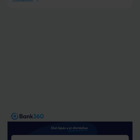
és a magánorvosi ellátás költségei is jelentősen
emelkedtek. Az egészségpénztár olyan szolgáltatás,
amellyel a befizetések után 20% adó-visszatérítés
igényelhető, tehát a segítségével jelentősen
csökkentheted a felmerülő egészségügyi költségeidet.
Cikkünkben 5 előnyt mutatunk be, amiért érdemes
egészségpénztári számlát nyitni!