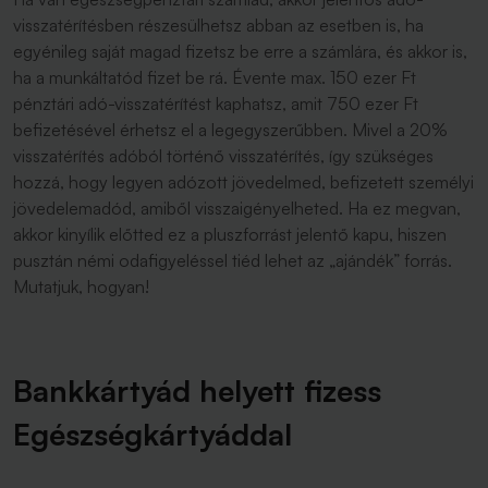
visszatérítésben részesülhetsz abban az esetben is, ha
egyénileg saját magad fizetsz be erre a számlára, és akkor is,
ha a munkáltatód fizet be rá. Évente max. 150 ezer Ft
pénztári adó-visszatérítést kaphatsz, amit 750 ezer Ft
befizetésével érhetsz el a legegyszerűbben. Mivel a 20%
visszatérítés adóból történő visszatérítés, így szükséges
hozzá, hogy legyen adózott jövedelmed, befizetett személyi
jövedelemadód, amiből visszaigényelheted. Ha ez megvan,
akkor kinyílik előtted ez a pluszforrást jelentő kapu, hiszen
pusztán némi odafigyeléssel tiéd lehet az „ajándék” forrás.
Mutatjuk, hogyan!
Bankkártyád helyett fizess
Egészségkártyáddal