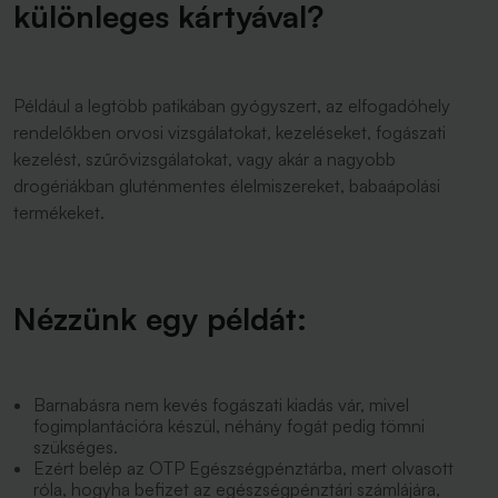
különleges kártyával?
Például a legtöbb patikában gyógyszert, az elfogadóhely
rendelőkben orvosi vizsgálatokat, kezeléseket, fogászati
kezelést, szűrővizsgálatokat, vagy akár a nagyobb
drogériákban gluténmentes élelmiszereket, babaápolási
termékeket.
Nézzünk egy példát:
Barnabásra nem kevés fogászati kiadás vár, mivel
fogimplantációra készül, néhány fogát pedig tömni
szükséges.
Ezért belép az OTP Egészségpénztárba, mert olvasott
róla, hogyha befizet az egészségpénztári számlájára,