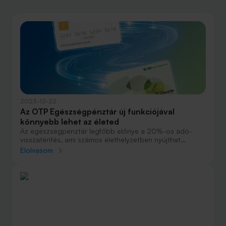
2023-12-22
Az OTP Egészségpénztár új funkciójával
könnyebb lehet az életed
Az egészségpénztár legfőbb előnye a 20%-os adó-
visszatérítés, ami számos élethelyzetben nyújthat
segítséget: gyógyulás, életmódváltás vagy éppen
Elolvasom
iskolakezdés esetén. Az OTP Egészségpénztár most egy
újabb funkcióval tette még kényelmesebbé a
pénztártagjai életét, melynek következtében minimális
odafigyeléssel és ügyintézéssel juthatsz hozzá az évi
akár 150 ezer forint adó-visszatérítéshez. Kösd össze a
bankkártyádat az OTP Egészségpénztári kártyáddal
online, és élvezd a kényelmi funkciót!