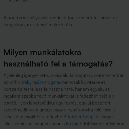
A pontos szabályozást rendelet fogja ismertetni, amint ez
megjelenik, mi is beszámolunk róla.
Milyen munkálatokra
használható fel a támogatás?
A jelenleg igényelhető, lakáscélú támogatásokkal ellentétben
az
otthonfelújítási támogatás
nemcsak bővítésre és
korszerűsítésre lesz felhasználható, hanem egyéb, az
ingatlant szebbé tevő munkálatokat is fedezhet belőle a
család. Ilyen lehet például egy festés, egy új beépített
szekrény, illetve a garázs vagy a nyári konyha felújítása is.
Emellett a csokból is fedezhető
tetőtér-beépítés
vagy a
falusi csok segítségével finanszírozható fűtéskorszerűsítés is