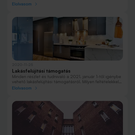
kormány a jelzáloghitel felvételekor esedékes közjegyzői
Elolvasom
díjakat is. Összefoglaltuk a tudnivalókat, és kiszámoltuk,
milyen megtakarítások jelenthetnek egy ingatlan
vásárlásnál.
2020-11-25
Lakásfelújítási támogatás
Minden részlet és tudnivaló a 2021. január 1-től igénybe
vehető lakásfelújítási támogatásról. Milyen feltételekkel
vehető igénybe a maximum 3 milliós állami
Elolvasom
otthonfelújítási támogatás?