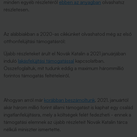
minden egyéb részletéről
ebben az anyagban
olvashatsz
részletesen.
Az alábbiakban a 2020-as cikkünket olvashatod még az első
otthonfelújítási támogatásról:
Újabb részleteket árult el Novák Katalin a 2021 januárjában
induló
lakásfelújítási támogatással
kapcsolatban.
Összefoglaltuk, mit tudunk eddig a maximum hárommillió
forintos támogatás feltételeiről.
Ahogyan arról már
korábban beszámoltunk
, 2021. januártól
akár három millió forint állami támogatást is kaphat egy család
ingatlanfelújításra, mely a költségek felét fedezheti - ennek a
támogatási elemnek az újabb részleteit Novák Katalin tárca
nélküli miniszter ismertette.