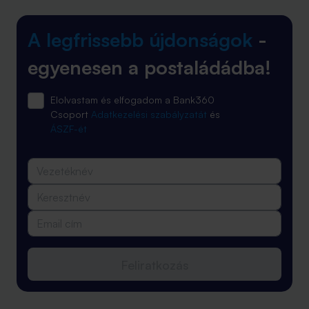
A legfrissebb újdonságok
-
egyenesen a postaládádba!
Elolvastam és elfogadom a Bank360
Csoport
Adatkezelési szabályzatát
és
ÁSZF-ét
Feliratkozás