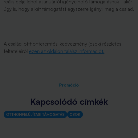
reális célja lehet a januártól igényelhető támogatásnak - akár
úgy is, hogy a két támogatást egyszerre igényli meg a család.
A családi otthonteremtési kedvezmény (csok) részletes
feltételeiről
ezen az oldalon találsz információt.
Promóció
Kapcsolódó címkék
OTTHONFELÚJÍTÁSI TÁMOGATÁS
CSOK