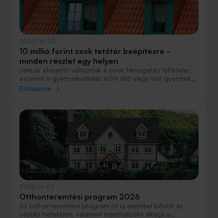
2020-10-28
10 millió forint csok tetőtér beépítésre -
minden részlet egy helyen
Január elsejétől változnak a csok támogatás feltételei:
eszerint a gyermekvállalás előtt álló vagy már gyermeket
nevelő fiatalok akár 10 millió forintos támogatást is
Elolvasom
kaphatnak a családi házak tetőterének beépítéséhez, új
többgenerációs otthont létrehozva - jelentette be a
Novák Katalin családokért felelős tárca nélküli miniszter
szerdán.
2020-11-07
Otthonteremtési program 2026
Az otthonteremtési program öt új elemmel bővült az
utóbbi hetekben, valamint maximalizálni akarja a