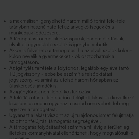
a maximálisan igényelhető három millió forint fele-fele
arányban használható fel az anyagköltségek és a
munkadíjak fedezésére.
A támogatást nemcsak házaspárok, hanem élettársak,
elvált és egyedülálló szülők is igénybe vehetik.
Akkor is felvehető a támogatás, ha az elvált szülők külön-
külön nevelik a gyermekeket - ők osztozhatnak a
támogatáson.
Az igénylés feltétele a folytonos, legalább egy éve tartó
TB jogviszony - ebbe beleszámít a felsőoktatási
jogviszony, valamint az utolsó három hónapban az
álláskeresési járadék is.
Az igénylőnek nem lehet köztartozása.
A felújítás után el lehet adni a felújított lakást - a következő
lakásban azonban ugyanaz a család nem veheti fel még
egyszer a támogatást.
Ugyanazt a lakást viszont az új tulajdonos ismét felújíthatja
az otthonfelújítási támogatás segítségével.
A támogatás folyósításától számítva fél évig a területileg
illetékes kormányhivatal ellenőrizheti, hogy megvalósult-e
a felújítás.