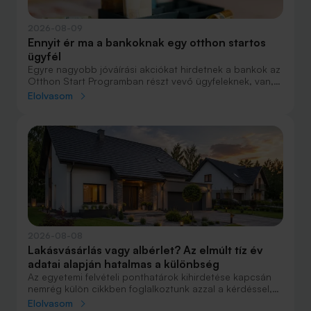
2026-08-09
Ennyit ér ma a bankoknak egy otthon startos
ügyfél
Egyre nagyobb jóváírási akciókat hirdetnek a bankok az
Otthon Start Programban részt vevő ügyfeleknek, van,
ahol összesen akár félmillió forint jóváírást is össze lehet
Elolvasom
gyűjteni különböző kedvezményekkel. Hol lehet ennek a
vége és pontosan milyen feltételeket kell vállalni a
nagyobb jóváírásért?
2026-08-08
Lakásvásárlás vagy albérlet? Az elmúlt tíz év
adatai alapján hatalmas a különbség
Az egyetemi felvételi ponthatárok kihirdetése kapcsán
nemrég külön cikkben foglalkoztunk azzal a kérdéssel,
hogy lakást venni vagy vásárolni éri meg jobban. Előző
Elolvasom