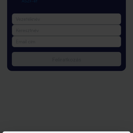
ÁSZF-ét
Feliratkozás