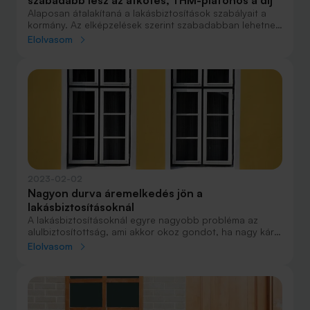
szabadabb lesz az átkötés, THM-plafonos a díj
Alaposan átalakítaná a lakásbiztosítások szabályait a
kormány. Az elképzelések szerint szabadabban lehetne
átszerződni másik biztosítóhoz, hitelfelvételkor pedig a
Elolvasom
díj beszámítana a THM-plafonba.
2023-02-02
Nagyon durva áremelkedés jön a
lakásbiztosításoknál
A lakásbiztosításoknál egyre nagyobb probléma az
alulbiztosítottság, ami akkor okoz gondot, ha nagy kár
éri az ingatlant. A szerződések fele lehet érintett, az
Elolvasom
átalakítás díjemelkedéssel járhat. Az idén enélkül is
durva áremelés lesz a lakásbiztosításoknál.