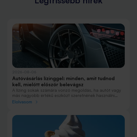
Legfrissebb hírek
2026-08-06
Autóvásárlás lízinggel: minden, amit tudnod
kell, mielőtt először belevágsz
A lízing sokak számára vonzó megoldás, ha autót vagy
más nagyobb értékű eszközt szeretnének használni
anélkül, hogy azt egy összegben ki kellene fizetniük.
Elolvasom
Elsőre azonban könnyű elveszni a részletekben: önerő,
maradványérték, THM, GAP – csak néhány azok közül a
fogalmak közül, amelyekkel biztosan találkozol.