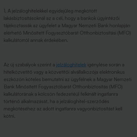
1. A jelzáloghitelekkel egyidejűleg megkötött
lakásbiztosításoknál az a cél, hogy a bankok ügyintézői
tájékoztassák az ügyfelet a Magyar Nemzeti Bank honlapján
elérhető Minősített Fogyasztóbarát Otthonbiztosítási (MFO)
kalkulátorról annak érdekében.
Az új szabályok szerint a
jelzáloghitelek
igénylése során a
hitelközvetítő vagy a közvetítői alvállalkozója elektronikus
eszközön köteles bemutatni az ügyfélnek a Magyar Nemzeti
Bank Minősített Fogyasztóbarát Otthonbiztosítás (MFO)
kalkulátorának a kölcsön fedezetéül felkínált ingatlanra
történő alkalmazását, ha a jelzáloghitel-szerződés
megkötéséhez az adott ingatlanra vagyonbiztosítást kell
kötni.