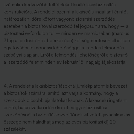
számukra kedvezőbb feltételeket kínáló lakásbiztosítási
konstrukcióra. A rendelet szerint a lakáscélú ingatlant érintő,
határozatlan időre kötött vagyonbiztosítási szerződés
esetében a biztosítóval szerződő fél jogosult arra, hogy – a
biztosítási évfordulón túl – minden év márciusában (március
31-ig a biztosítóhoz beérkezően) költségmentesen élhessen
egy további felmondási lehetőséggel a rendes felmondás
szabályai alapján. Erről a felmondási lehetőségről a biztosító
a szerződő felet minden év február 15. napjáig tájékoztatja.
4. A rendelet a lakásbiztosításoknál jutalékplafont is bevezet
a biztosítók számára, amitől azt várja a kormány, hogy a
szerződők olcsóbb ajánlatokat kapnak. A lakáscélú ingatlant
érintő, határozatlan időre kötött vagyonbiztosítási
szerződésnél a biztosításközvetítőnek kifizetett javadalmazás
összege nem haladhatja meg az éves biztosítási díj 20
százalékát.