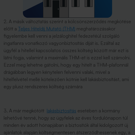
2. A másik változtatás szerint a kölcsönszerződés megkötése
előtt a
Teljes Hiteldíj Mutató (THM)
meghatározásakor
figyelembe kell venni a jelzáloghitel fedezetéül szolgáló
ingatlanra vonatkozó vagyonbiztosítás díját is. Ezáltal az
ügyfél a hitellel kapcsolatos összes költség között már ezt is
látni fogja, valamint a maximális THM-et is ezzel kell számolni.
Ezzel meg lehetne gátolni, hogy egy hitelt a THM-plafonnál
drágábban legyen kénytelen felvenni valaki, mivel a
hitelfelvétel mellé kötelezően kötnie kell lakásbiztosítást, ami
egy plusz rendszeres költség számára
3. A már megkötött
lakásbiztosítás
esetében a kormány
lehetővé tenné, hogy az ügyfelek az éves fordulónapon túl
minden év adott hónapjában a biztosítók által kidolgozott új
ajánlatok alapján költségmentesen átszerződhessenek egy, a