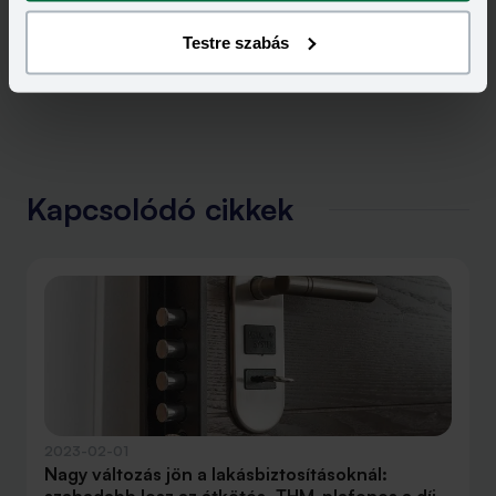
Testre szabás
Kapcsolódó cikkek
2023-02-01
Nagy változás jön a lakásbiztosításoknál: