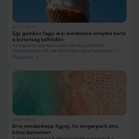
2026-08-05
Egy gombóc fagyi ára: mindössze ennyibe kerül
a biztonság külföldön
A magyarok legnépszerűbb úti célja júliusban
Horvátország volt, de nincs tőle sokkal lemaradva a
júniust megnyerő Olaszország sem. A tengerparti
Elolvasom
nyaralások fölénye elsöprő volt az adatok alapján,
autóval pedig majdnem annyian vágtak neki a
nyaralásnak, mint repülővel.
2026-08-04
Erre mindenképp figyelj, ha tengerparti útra
kötsz biztosítást
A nyári szabadságok jelentős részét a magyarok a