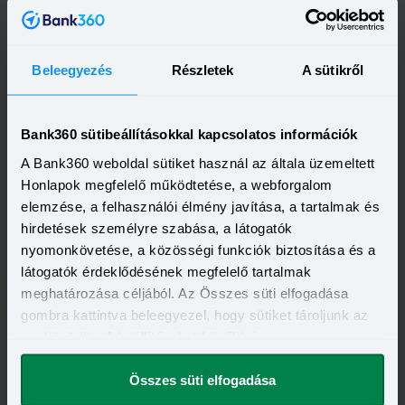
Beleegyezés
Részletek
A sütikről
Bank360 sütibeállításokkal kapcsolatos információk
A Bank360 weboldal sütiket használ az általa üzemeltett
Honlapok megfelelő működtetése, a webforgalom
elemzése, a felhasználói élmény javítása, a tartalmak és
Kapcsolódó címkék
hirdetések személyre szabása, a látogatók
nyomonkövetése, a közösségi funkciók biztosítása és a
LAKÁSBIZTOSÍTÁS
JELZÁLOGHITEL
látogatók érdeklődésének megfelelő tartalmak
meghatározása céljából. Az Összes süti elfogadása
gombra kattintva beleegyezel, hogy sütiket tároljunk az
eszközödön. A beállításokat később is
megváltoztathatod.
Összes süti elfogadása