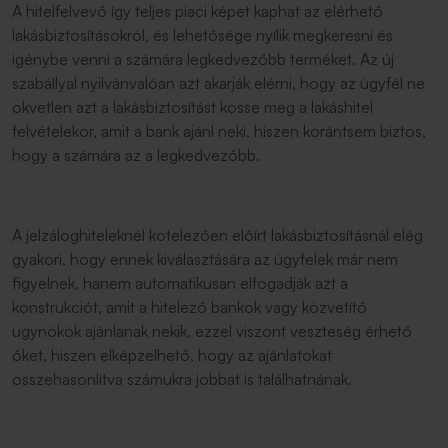
A hitelfelvevő így teljes piaci képet kaphat az elérhető
lakásbiztosításokról, és lehetősége nyílik megkeresni és
igénybe venni a számára legkedvezőbb terméket. Az új
szabállyal nyilvánvalóan azt akarják elérni, hogy az ügyfél ne
okvetlen azt a lakásbiztosítást kösse meg a lakáshitel
felvételekor, amit a bank ajánl neki, hiszen korántsem biztos,
hogy a számára az a legkedvezőbb.
A jelzáloghiteleknél kötelezően előírt lakásbiztosításnál elég
gyakori, hogy ennek kiválasztására az ügyfelek már nem
figyelnek, hanem automatikusan elfogadják azt a
konstrukciót, amit a hitelező bankok vagy közvetítő
ügynökök ajánlanak nekik, ezzel viszont veszteség érhető
őket, hiszen elképzelhető, hogy az ajánlatokat
összehasonlítva számukra jobbat is találhatnának.