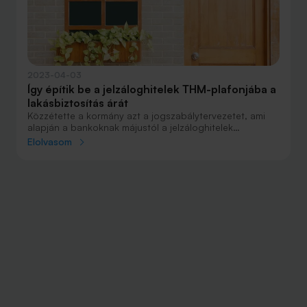
2023-04-03
Így építik be a jelzáloghitelek THM-plafonjába a
lakásbiztosítás árát
Közzétette a kormány azt a jogszabálytervezetet, ami
alapján a bankoknak májustól a jelzáloghitelek
költségeibe be kell építeniük a kötelező lakásbiztosítás
Elolvasom
díját a THM-plafon kiszámításakor.