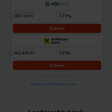
TÖRLESZTŐRÉSZLET
THM
Promóció
159 174 Ft
7,77%
Érdekel
TÖRLESZTŐRÉSZLET
THM
Promóció
162 835 Ft
7,91%
Érdekel
Bank360 Jogi információ
További Bank360 lakáshitel ajánlatok