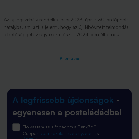
Az új jogszabály rendelkezései 2023. április 30-án lépnek
hatályba, ami azt is jelenti, hogy az új, kibővített felmondási
lehetőséggel az ügyfelek először 2024-ben élhetnek.
Promóció
A legfrissebb újdonságok
-
egyenesen a postaládádba!
Elolvastam és elfogadom a Bank360
Csoport
Adatkezelési szabályzatát
és