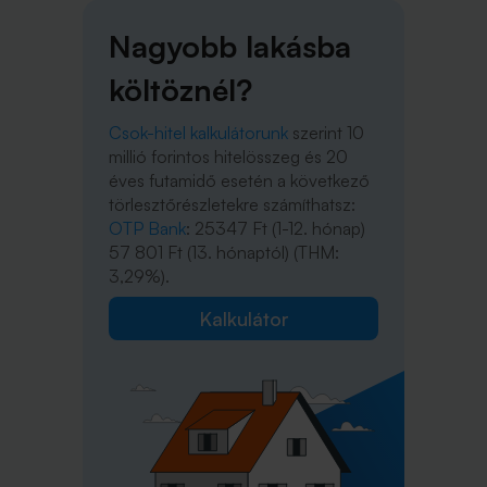
Nagyobb lakásba
költöznél?
Csok-hitel kalkulátorunk
szerint 10
millió forintos hitelösszeg és 20
éves futamidő esetén a következő
törlesztőrészletekre számíthatsz:
OTP Bank
: 25347 Ft (1-12. hónap)
57 801 Ft (13. hónaptól) (THM:
3,29%).
Kalkulátor