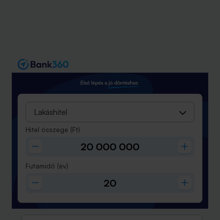
Lakáshitel
Hitel összege
(Ft)
Futamidő
(év)