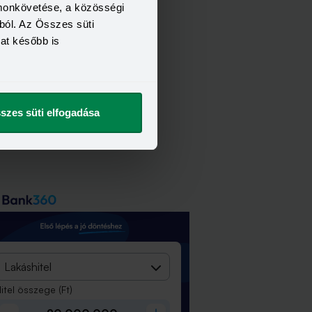
omonkövetése, a közösségi
ból. Az Összes süti
kat később is
szes süti elfogadása
Lakáshitel
itel összege
(Ft)