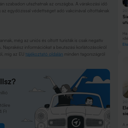
án szabadon utazhatnak az országba. A várakozási idő
g az egydózissal védettséget adó vakcinával oltottaknak
20
Sí
ut
Ha
idé
nak, még az uniós és oltott turisták is csak negatív
id
El
. Naprakész információkat a beutazási korlátozásokról
cs
lep
ól, míg az EU
tájékoztató oldalán
minden tagországról
me
mi
his
kü
ma
llsz?
ez
ut
illió
20
tőkre
El
4 Ft
sí
A 