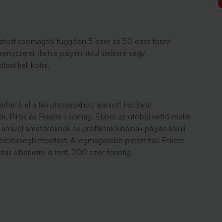
sztott csomagtól függően 5 ezer és 50 ezer forint
rsenyszerű, illetve pályán kívül síelésre vagy
ást kell kötni.
rhető el a téli utazásokhoz ajánlott HóBarát
k, Piros és Fekete csomag. Ebből az utóbbi kettő mellé
, amivel amatőröknek és profiknak kínálnak pályán kívüli
felelősségbiztosítást. A legmagasabb presztízsű Fekete
s síbérletre is térít, 200 ezer forintig.