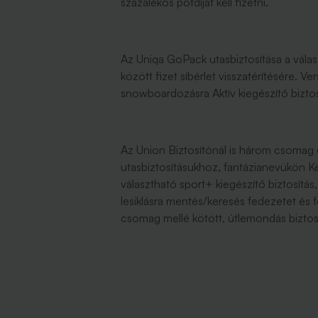
százalékos pótdíjat kell fizetni.
Az Uniqa GoPack utasbiztosítása a vála
között fizet síbérlet visszatérítésére. Ve
snowboardozásra Aktív kiegészítő biztosít
Az Union Biztosítónál is három csomag é
utasbiztosításukhoz, fantázianevükön Ké
választható sport+ kiegészítő biztosítás
lesiklásra mentés/keresés fedezetet és 
csomag mellé kötött, útlemondás biztosítá