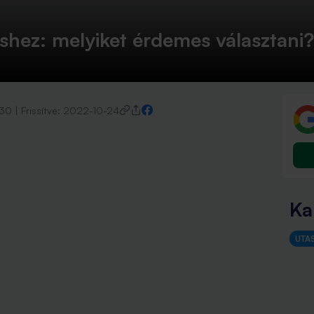
éshez: melyiket érdemes választani?
-30
|
Frissítve:
2022-10-24
Ka
UTA