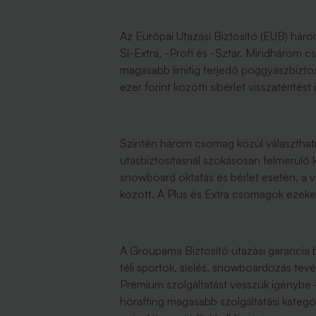
Az Európai Utazási Biztosító (EUB) háro
Sí-Extra, -Profi és -Sztár. Mindhárom cs
magasabb limitig terjedő poggyászbiztosít
ezer forint közötti síbérlet visszatérítést 
Szintén három csomag közül választhatna
utasbiztosításnál szokásosan felmerülő kár
snowboard oktatás és bérlet esetén, a v
között. A Plus és Extra csomagok ezeken
A Groupama Biztosító utazási garancia b
téli sportok, síelés, snowboardozás tev
Prémium szolgáltatást vesszük igénybe -
hórafting magasabb szolgáltatási kategór