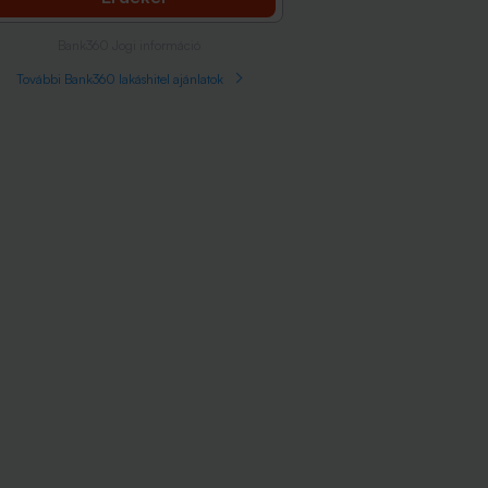
Bank360 Jogi információ
További Bank360 lakáshitel ajánlatok