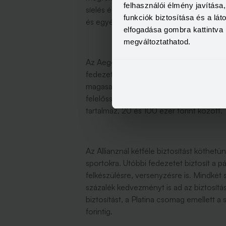
felhasználói élmény javítás
síelés és a snowboardozás alapvetően mi
funkciók biztosítása és a lá
és egyéb extrém
téli sportokra
viszont m
elfogadása gombra kattintva 
megváltoztathatod.
Az Aegon Biztosító Világlátó utasbiztosí
fedezetek mellett ezt is magába foglalja.
magasabb összegű fedezetet biztosít a sí
felelősségbiztosításra. A választott csom
tartalmaz, 20 és 100 ezer forint között.
Az Allianznál kétféle biztosítást köthetün
sportokra. Utóbbi fedezetet biztosít a pál
felkészülésre, versenyzésre is. Mindkét 
százalék kedvezményt is ad az biztosítás
biztosítást, a Platina csomag emellett a 
forintig.