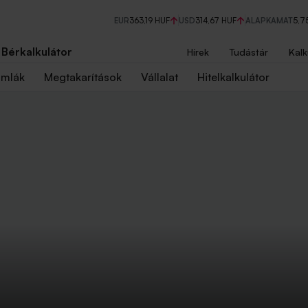
EUR
363,19 HUF
USD
314,67 HUF
ALAPKAMAT
5,7
Bérkalkulátor
Hírek
Tudástár
Kalk
ámlák
Megtakarítások
Vállalat
Hitelkalkulátor