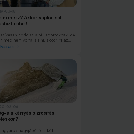
19-03-18
elni mész? Akkor sapka, sál,
asbiztosítás!
 szívesen hódolsz a téli sportoknak, de
n még nem voltál síelni, akkor itt az
eje, semmiképp se csússz le a
olvasom
úszásszezonról! Azonban mielőtt
orolnád a sícipőt és elindulnál
ghódítani a havas hegycsúcsokat,
ndenképp gondolj az utasbiztosításra,
zen súlyos milliókba is kerülhet, ha
lföldön ér sérülés. Ahhoz, hogy
ximális biztonságban érezhesd magad,
ekre érdemes odafigyelned külföldi
azáskor.
20-02-06
ég-e a kártyás biztosítás
eléskor?
magyarok nagyjából fele köt