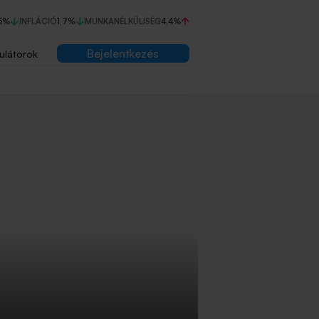
5%
INFLÁCIÓ
1,7%
MUNKANÉLKÜLISÉG
4,4%
Bejelentkezés
ulátorok