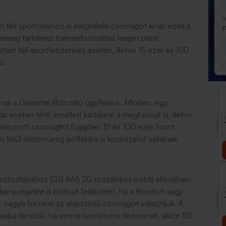
5
m téli sportoláshoz is megfelelő csomagot kínál: ezek a
omag tartalmaz balesetbiztosítási kiegészítést,
ást téli sportfelszerelés esetén, illetve 15 ezer és 100
is.
2
k a Genertel Biztosító ügyfelei is. Minden, egy
 esetén térít, emellett kártalanít a meghiúsult sí, illetve
Promóció
álasztott csomagtól függően 15 és 100 ezer forint
 felül síszemüveg pótlására is kockázatot vállalnak.
iztosításához (GB 661) 20 százalékos pótdíj ellenében
ékenységekre is biztosít fedezetet, ha a Komfort vagy
Promóció
 vagyis ha nem az alapszintű csomagot választjuk. A
iába tartozik, ha erre is szeretnénk fedezetet, akkor 50