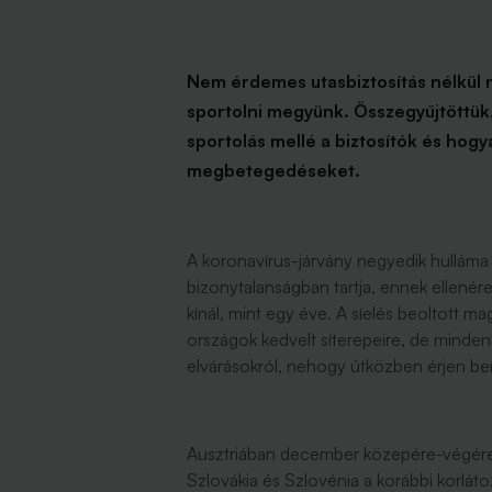
Nem érdemes utasbiztosítás nélkül n
sportolni megyünk. Összegyűjtöttük,
sportolás mellé a biztosítók és hog
megbetegedéseket.
A koronavírus-járvány negyedik hulláma 
bizonytalanságban tartja, ennek ellenér
kínál, mint egy éve. A síelés beoltott m
országok kedvelt síterepeire, de minden
elvárásokról, nehogy útközben érjen b
Ausztriában december közepére-végére 
Szlovákia és Szlovénia a korábbi korlátoz