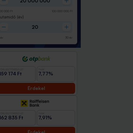
00 000
Ft
100 000 000
Ft
Futamidő
(év)
év
30
év
TÖRLESZTŐRÉSZLET
THM
159 174 Ft
7,77%
Érdekel
TÖRLESZTŐRÉSZLET
THM
162 835 Ft
7,91%
Érdekel