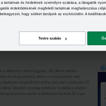
a, a tartalmak és hirdetések személyre szabása, a látogatók ny
ndenhol beletartozik az utasbiztosításba, a hóraftingra
togatók érdeklődésének megfelelő tartalmak meghatározása céljá
ár lehet, hogy csak a drágább csomagok térítenek.
beleegyezel, hogy sütiket tároljunk az eszközödön. A beállításo
tása nem csak téli sportokra térít, de az egyéb
 A Szlalom téli sport kiegészítő biztosítással pedig
Testre szabás
Ös
felszerelésre, keresés-mentésre, illetve
agtól függően a szolgáltatás síbérlet biztosítást is
k a választott céltól függően, téli, illetve extrém
yán kívüli sportolásra, illetve a versenyzésre való
szolgáltatás megköthető online, ami után a biztosító 10
i díjból. Mindkét csomag tartalmaz továbbá a síbérlet
síterep bezárása esetén is fedezetet biztosít 30 ezer
H