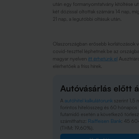
után egy formanyomtatvány kitöltése ut
két dózissal oltottak számára 14 nap, mí
21 nap, a legutóbbi oltásuk után.
Olaszországban erősebb korlátozások van
covid-teszttel léphetnek be az országba
magyar nyelven
itt érhetünk el
Ausztriár
elérhetőek a friss hírek.
Autóvásárlás előtt á
A
autóhitel kalkulátorunk
szerint 1,5 m
forintos hitelösszeg és 60 hónapos
futamidő esetén a következő törlesz
számíthatsz:
Raiffeisen Bank
: 45 60
(THM: 19,60%).