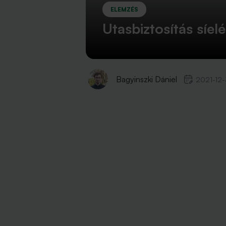
ELEMZÉS
Utasbiztosítás síel
Bagyinszki Dániel
2021-12