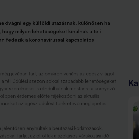
ekivágni egy külföldi utazásnak, különösen ha
 hogy milyen lehetőségeket kínálnak a téli
yan fedezik a koronavírussal kapcsolatos
még javában tart, az omikron variáns az egész világot
Ka
e a téli üdülési szezon sokkal szabadabb lehetőségeket
agyar szerelmesei is elindulhatnak mostanra a környező
képpen érdemes előtte tájékozódni az aktuális
ennünket az egész üdülést tönkretevő meglepetés.
jelentősen enyhültek a beutazási korlátozások.
ásokat tartja, az oltottak a szokásos várakozási idő