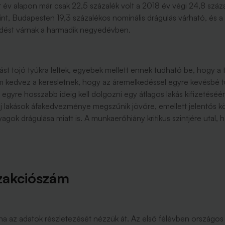
év alapon már csak 22,5 százalék volt a 2018 év végi 24,8 száz
nt, Budapesten 19,3 százalékos nominális drágulás várható, és a
dést várnak a harmadik negyedévben.
jást tojó tyúkra leltek, egyebek mellett ennek tudható be, hogy
kedvez a keresletnek, hogy az áremelkedéssel egyre kevésbé tu
yre hosszabb ideig kell dolgozni egy átlagos lakás kifizetéséér
az új lakások áfakedvezménye megszűnik jövőre, emellett jelentő
ok drágulása miatt is. A munkaerőhiány kritikus szintjére utal, h
zakciószám
a az adatok részletezését nézzük át. Az első félévben országos 