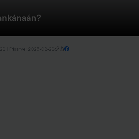
lankánaán?
-22
|
Frissítve:
2023-02-22