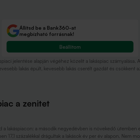
Állítsd be a Bank360-at
megbízható forrásnak!
Beállítom
spiaci jelentése alapján végéhez közelít a lakáspiac szárnyalá
kevesebb lakás épült, kevesebb lakás cserélt gazdát és csökkent
iac a zenitet
 a lakáspiacon: a második negyedévben is növekedő ütemben em
en 17,1 százalékkal drágultak a lakások év per év alapon. Nem m