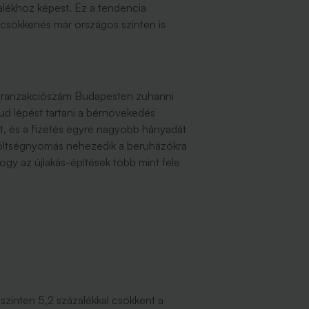
alékhoz képest. Ez a tendencia
 csökkenés már országos szinten is
 a tranzakciószám Budapesten zuhanni
d lépést tartani a bérnövekedés
t, és a fizetés egyre nagyobb hányadát
s költségnyomás nehezedik a beruházókra
ogy az újlakás-építések több mint fele
szinten 5,2 százalékkal csökkent a