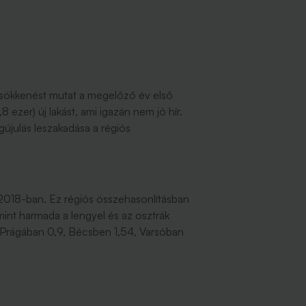
 csökkenést mutat a megelőző év első
ezer) új lakást, ami igazán nem jó hír.
újulás leszakadása a régiós
2018-ban. Ez régiós összehasonlításban
int harmada a lengyel és az osztrák
 Prágában 0,9, Bécsben 1,54, Varsóban