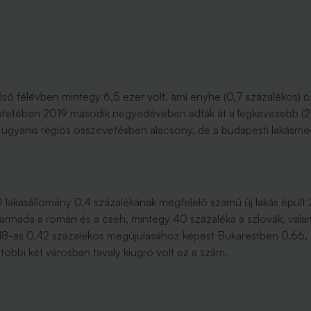
első félévben mintegy 6,5 ezer volt, ami enyhe (0,7 százalékos)
intetében 2019 második negyedévében adták át a legkevesebb (2,8 
 ugyanis régiós összevetésben alacsony, de a budapesti lakásmeg
akásállomány 0,4 százalékának megfelelő számú új lakás épült 
armada a román és a cseh, mintegy 40 százaléka a szlovák, valam
018-as 0,42 százalékos megújulásához képest Bukarestben 0,66,
tóbbi két városban tavaly kiugró volt ez a szám.