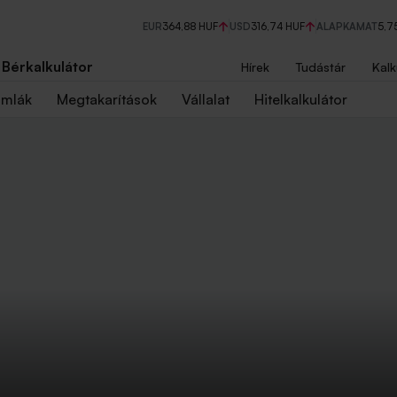
EUR
364,88 HUF
USD
316,74 HUF
ALAPKAMAT
5,7
Bérkalkulátor
Hírek
Tudástár
Kalk
ámlák
Megtakarítások
Vállalat
Hitelkalkulátor