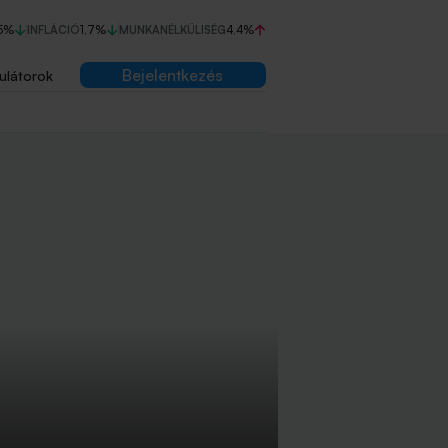
5%
INFLÁCIÓ
1,7%
MUNKANÉLKÜLISÉG
4,4%
Bejelentkezés
ulátorok