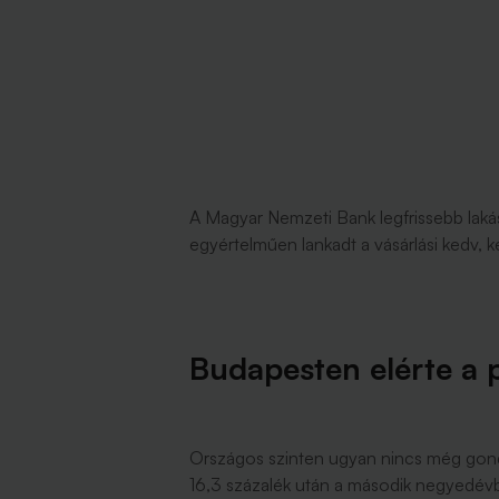
A Magyar Nemzeti Bank legfrissebb laká
egyértelműen lankadt a vásárlási kedv, 
Budapesten elérte a p
Országos szinten ugyan nincs még gond
16,3 százalék után a második negyedévb