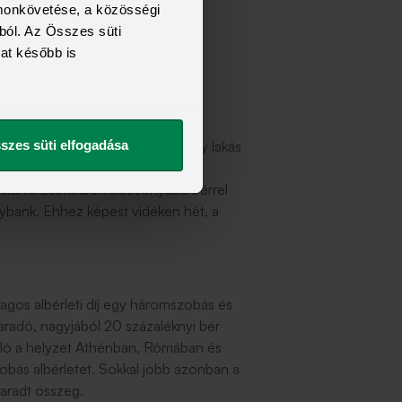
omonkövetése, a közösségi
ból. Az Összes süti
kat később is
hét év átlagkeresetből jön ki egy lakás
szes süti elfogadása
gasabbak a bérek a fővárosban, a
zálunk. Esetükben alacsonyabb bérrel
gybank. Ehhez képest vidéken hét, a
lagos albérleti díj egy háromszobás és
aradó, nagyjából 20 százaléknyi bér
nló a helyzet Athénban, Rómában és
obás albérletet. Sokkal jobb azonban a
aradt összeg.