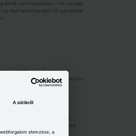
ég látszik némi növekedés - hat százalék
 az első hat hónap alatt 29 százalékkal
kos.
lú. S míg 2018 második felében a
esebb, mint 40 százalék volt. A jelentős
 szívott el forrást az
A sütikről
talában a megugró kereslet révén a
4,5 százalékkal bővültek, miközben a
a bérek és a lakásárak esetében.
a webforgalom elemzése, a