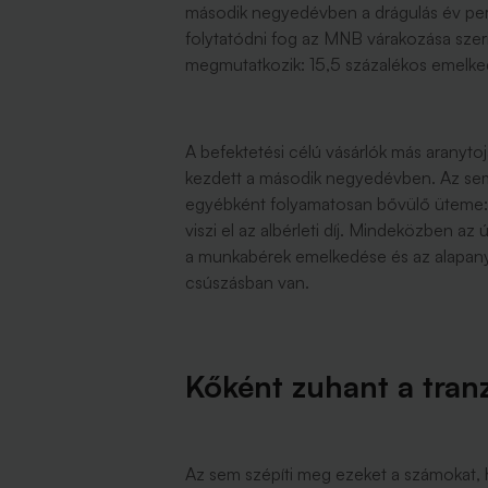
második negyedévben a drágulás év per 
folytatódni fog az MNB várakozása szeri
megmutatkozik: 15,5 százalékos emelke
A befektetési célú vásárlók más aranyto
kezdett a második negyedévben. Az sem 
egyébként folyamatosan bővülő üteme: eg
viszi el az albérleti díj. Mindeközben 
a munkabérek emelkedése és az alapanyag
csúszásban van.
Kőként zuhant a tran
Az sem szépíti meg ezeket a számokat, h