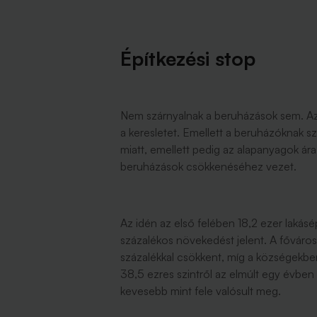
Építkezési stop
Nem szárnyalnak a beruházások sem. Az á
a keresletet. Emellett a beruházóknak 
miatt, emellett pedig az alapanyagok ár
beruházások csökkenéséhez vezet.
Az idén az első felében 18,2 ezer lakás
százalékos növekedést jelent. A főváros
százalékkal csökkent, míg a községekben
38,5 ezres szintről az elmúlt egy évbe
kevesebb mint fele valósult meg.