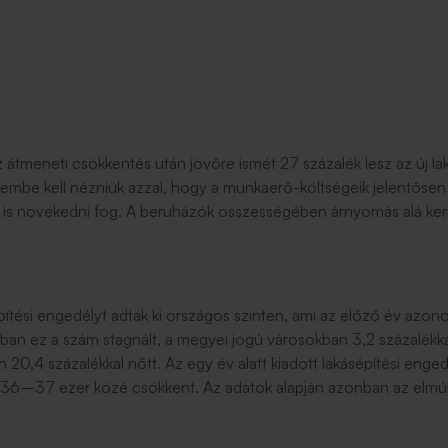
tmeneti csökkentés után jövőre ismét 27 százalék lesz az új lak
szembe kell nézniük azzal, hogy a munkaerő-költségeik jelentős
a is növekedni fog. A beruházók összességében árnyomás alá kerül
építési engedélyt adtak ki országos szinten, ami az előző év azo
ban ez a szám stagnált, a megyei jogú városokban 3,2 százalékka
 20,4 százalékkal nőtt. Az egy év alatt kiadott lakásépítési en
n 36–37 ezer közé csökkent. Az adatok alapján azonban az elmúlt