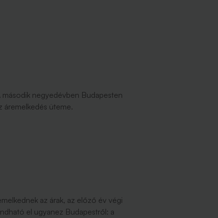
sa. A második negyedévben Budapesten
 az áremelkedés üteme.
elkednek az árak, az előző év végi
ondható el ugyanez Budapestről: a