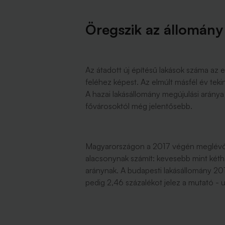
Öregszik az állomány
Az átadott új építésű lakások száma az 
feléhez képest. Az elmúlt másfél év tek
A hazai lakásállomány megújulási aránya
fővárosoktól még jelentősebb.
Magyarországon a 2017 végén meglévő l
alacsonynak számít: kevesebb mint kéth
aránynak. A budapesti lakásállomány 2
pedig 2,46 százalékot jelez a mutató - u