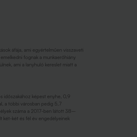
ások áfája, ami egyértelműen visszaveti
en emelkedni fognak a munkaerőhiány
nek, ami a lanyhuló kereslet miatt a
nos időszakához képest enyhe, 0,9
l, a többi városban pedig 5,7
gedélyek száma a 2017-ben látott 38–
 két-két és fél év engedélyeinek