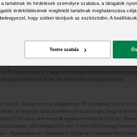
a, a tartalmak és hirdetések személyre szabása, a látogatók ny
togatók érdeklődésének megfelelő tartalmak meghatározása céljá
beleegyezel, hogy sütiket tároljunk az eszközödön. A beállításo
gos, 75 négyzetméteres lakás árával összevetve vidéken majdnem 
Testre szabás
Ös
n több mint kilenc, a belső kerületekben 13 év. Vagyis hiába ma
 Még rosszabb a helyzet, ha a 20-30 év közötti fiatalokra fókus
em is 75, hanem csak 60 négyzetméteres ingatlannal számolt a je
ben pedig több mint 15 évi bér kell a lakás megszerzéséhez.
 helyzet. Budapesten az átlagbérnek 78 százalékát viszi el az át
setében. A nagyobb lakás esetében az is beszédes, hogy a fennm
ritáson 290 euró, ami az egyik legalacsonyabb az EU-ban. Haso
sszabonban, ahol átlagbérből nem is lehet kifizetni egy háromsz
an - Bukarestben és Varsóban is többet ér a lakbéren felül megm