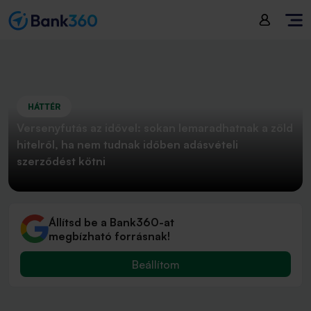
HÁTTÉR
Versenyfutás az idővel: sokan lemaradhatnak a zöld
hitelről, ha nem tudnak időben adásvételi
szerződést kötni
Állítsd be a Bank360-at
megbízható forrásnak!
Beállítom