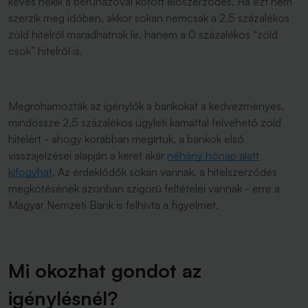
kevés nekik a beruházóval kötött előszerződés. Ha ezt nem
szerzik meg időben, akkor sokan nemcsak a 2,5 százalékos
zöld hitelről maradhatnak le, hanem a 0 százalékos “zöld
csok” hitelről is.
Megrohamozták az igénylők a bankokat a kedvezményes,
mindössze 2,5 százalékos ügyleti kamattal felvehető zöld
hitelért - ahogy korábban megírtuk, a bankok első
visszajelzései alapján a keret akár
néhány hónap alatt
kifogyhat
. Az érdeklődők sokan vannak, a hitelszerződés
megkötésének azonban szigorú feltételei vannak - erre a
Magyar Nemzeti Bank is felhívta a figyelmet.
Mi okozhat gondot az
igénylésnél?