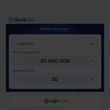
Lakáshitel
Hitel összege
(Ft)
Futamidő
(év)
TÖRLESZTŐRÉSZLET
THM