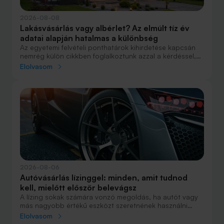
2026-08-08
Lakásvásárlás vagy albérlet? Az elmúlt tíz év
adatai alapján hatalmas a különbség
Az egyetemi felvételi ponthatárok kihirdetése kapcsán
nemrég külön cikkben foglalkoztunk azzal a kérdéssel,
hogy lakást venni vagy vásárolni éri meg jobban. Előző
Elolvasom
cikkünkben jelentős részben a jövőre vonatkozó
becsléseket tettünk, amelyek alapján arra jutottunk, aki
csak teheti, annak mindenképpen megéri a
lakásvásárlás. De mi a helyzet akkor, ha inkább a
múltbéli adatokra koncentrálunk? Hogyan áll ma valaki,
aki 2016-ban lakást vásárolt, illetve valaki, aki a bérlés
mellett döntött, illetve jobb híján arra kényszerült?
2026-08-06
Autóvásárlás lízinggel: minden, amit tudnod
kell, mielőtt először belevágsz
A lízing sokak számára vonzó megoldás, ha autót vagy
más nagyobb értékű eszközt szeretnének használni
anélkül, hogy azt egy összegben ki kellene fizetniük.
Elolvasom
Elsőre azonban könnyű elveszni a részletekben: önerő,