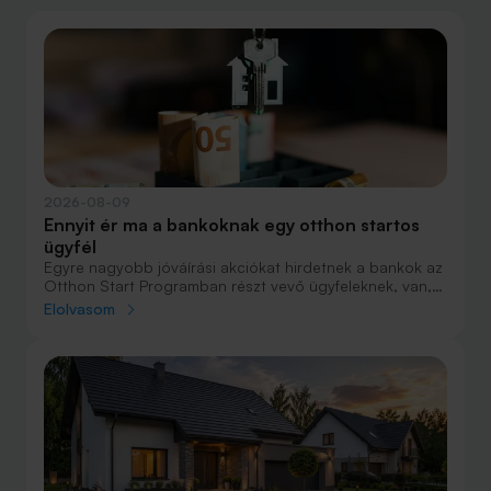
2026-08-09
Ennyit ér ma a bankoknak egy otthon startos
ügyfél
Egyre nagyobb jóváírási akciókat hirdetnek a bankok az
Otthon Start Programban részt vevő ügyfeleknek, van,
ahol összesen akár félmillió forint jóváírást is össze lehet
Elolvasom
gyűjteni különböző kedvezményekkel. Hol lehet ennek a
vége és pontosan milyen feltételeket kell vállalni a
nagyobb jóváírásért?