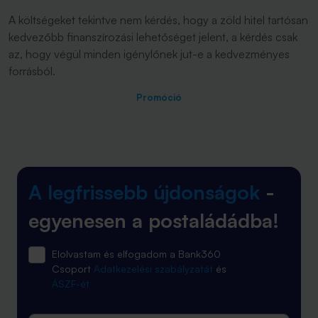
A költségeket tekintve nem kérdés, hogy a zöld hitel tartósan
kedvezőbb finanszírozási lehetőséget jelent, a kérdés csak
az, hogy végül minden igénylőnek jut-e a kedvezményes
forrásból.
Promóció
A legfrissebb újdonságok
-
egyenesen a postaládádba!
Elolvastam és elfogadom a Bank360
Csoport
Adatkezelési szabályzatát
és
ÁSZF-ét