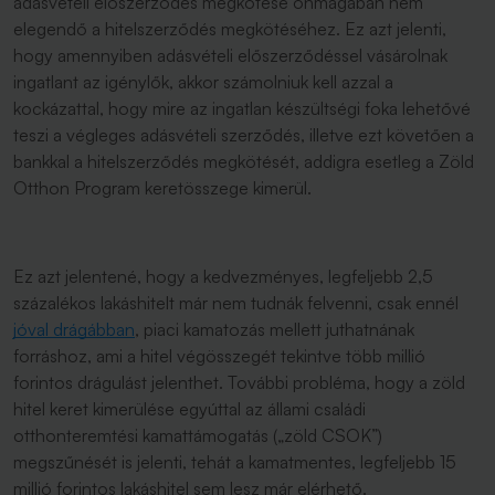
adásvételi előszerződés megkötése önmagában nem
elegendő a hitelszerződés megkötéséhez. Ez azt jelenti,
hogy amennyiben adásvételi előszerződéssel vásárolnak
ingatlant az igénylők, akkor számolniuk kell azzal a
kockázattal, hogy mire az ingatlan készültségi foka lehetővé
teszi a végleges adásvételi szerződés, illetve ezt követően a
bankkal a hitelszerződés megkötését, addigra esetleg a Zöld
Otthon Program keretösszege kimerül.
Ez azt jelentené, hogy a kedvezményes, legfeljebb 2,5
százalékos lakáshitelt már nem tudnák felvenni, csak ennél
jóval drágábban
, piaci kamatozás mellett juthatnának
forráshoz, ami a hitel végösszegét tekintve több millió
forintos drágulást jelenthet. További probléma, hogy a zöld
hitel keret kimerülése egyúttal az állami családi
otthonteremtési kamattámogatás („zöld CSOK”)
megszűnését is jelenti, tehát a kamatmentes, legfeljebb 15
millió forintos lakáshitel sem lesz már elérhető.