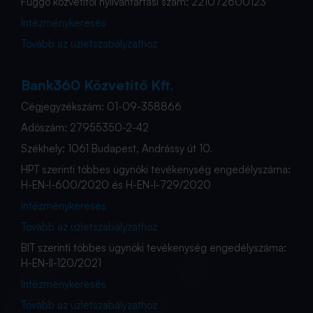
Függő közvetítői nyilvántartási szám: 221072600123
Intézménykeresés
Tovább az üzletszabályzathoz
Bank360 Közvetítő Kft.
Cégjegyzékszám: 01-09-358866
Adószám: 27955350-2-42
Székhely: 1061 Budapest, Andrássy út 10.
HPT szerinti többes ügynöki tevékenység engedélyszáma:
H-EN-I-600/2020 és H-EN-I-729/2020
Intézménykeresés
Tovább az üzletszabályzathoz
BIT szerinti többes ügynöki tevékenység engedélyszáma:
H-EN-II-120/2021
Intézménykeresés
Tovább az üzletszabályzathoz