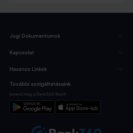
maradványérték, THM, GAP – csak néhány azok közül a
fogalmak közül, amelyekkel biztosan találkozol.
Jogi Dokumentumok
Kapcsolat
Hasznos Linkek
További szolgáltatásaink
Ismerd meg a Bank360 Koint!