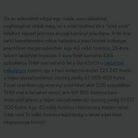
Ha az adásvételt végül egy másik, piaci lakáshitel
segítségével oldják meg, az a zöld hitelhez és a “zöld csok”
hitelhez képest jelentős anyagi hátrányt jelentene. A fél éve
tartó kamatemelési ciklus hatására a piaci hitelek költségei
jelentősen megemelkedtek: egy 40 millió forintos, 25 évre
felvett lakáshitel legalább 5 évre fixált kamattal 4,65
százalékos THM-mel vehető fel a Bank360.hu
lakáshitel
kalkulátora
szerint, így a havi törlesztőrészlet 223 242 forint,
a teljes visszafizetendő összeg pedig 67 055 400 forint.
Ezzel szemben ugyanennyi zöld hitelt akár 2,05 százalékos
THM-mel is fel lehet venni, ami 169 885 forintos havi
törlesztőt jelent, a teljes visszafizetendő összeg pedig 51 017
300 forint. Egy 40 millió forintos hitelösszeg esetén tehát
több mint 16 millió forintos különbség is lehet a két hitel
végösszege között.