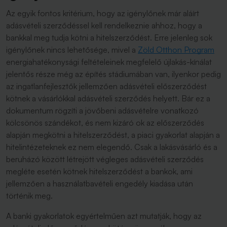
Az egyik fontos kritérium, hogy az igénylőnek már aláírt
adásvételi szerződéssel kell rendelkeznie ahhoz, hogy a
bankkal meg tudja kötni a hitelszerződést. Erre jelenleg sok
igénylőnek nincs lehetősége, mivel a
Zöld Otthon Program
energiahatékonysági feltételeinek megfelelő újlakás-kínálat
jelentős része még az építés stádiumában van, ilyenkor pedig
az ingatlanfejlesztők jellemzően adásvételi előszerződést
kötnek a vásárlókkal adásvételi szerződés helyett. Bár ez a
dokumentum rögzíti a jövőbeni adásvételre vonatkozó
kölcsönös szándékot, és nem kizáró ok az előszerződés
alapján megkötni a hitelszerződést, a piaci gyakorlat alapján a
hitelintézeteknek ez nem elegendő. Csak a lakásvásárló és a
beruházó között létrejött végleges adásvételi szerződés
megléte esetén kötnek hitelszerződést a bankok, ami
jellemzően a használatbavételi engedély kiadása után
történik meg.
A banki gyakorlatok egyértelműen azt mutatják, hogy az