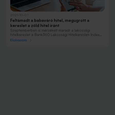
2021-10-07
Feltámadt a babaváró hitel, megugrott a
kereslet a zöld hitel iránt
Szeptemberben is mérsékelt maradt a lakossági
hitelkereslet a Bank360 Lakossági Hitelkeresleti Index
alapján, amely a főbb lakossági hiteltípusok iránti
Elolvasom
érdeklődést az internetes keresések alapján mutatja be.