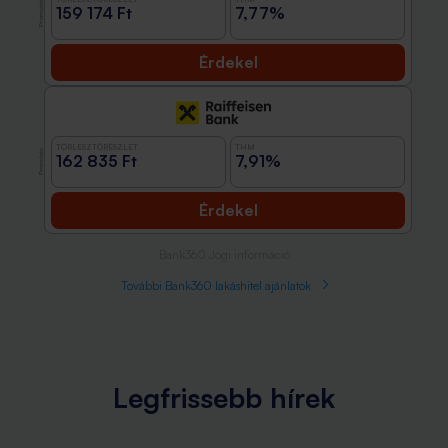
Promóció
159 174 Ft
7,77%
Érdekel
TÖRLESZTŐRÉSZLET
THM
Promóció
162 835 Ft
7,91%
Érdekel
Bank360 Jogi információ
További Bank360 lakáshitel ajánlatok
Legfrissebb hírek