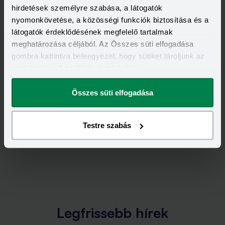
hirdetések személyre szabása, a látogatók
nyomonkövetése, a közösségi funkciók biztosítása és a
látogatók érdeklődésének megfelelő tartalmak
meghatározása céljából. Az Összes süti elfogadása
gombra kattintva beleegyezel, hogy sütiket tároljunk az
eszközödön. A beállításokat később is
megváltoztathatod.
Összes süti elfogadása
Testre szabás
Legfrissebb hírek