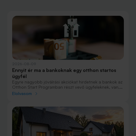
2026-08-09
Ennyit ér ma a bankoknak egy otthon startos
ügyfél
Egyre nagyobb jóváírási akciókat hirdetnek a bankok az
Otthon Start Programban részt vevő ügyfeleknek, van,
ahol összesen akár félmillió forint jóváírást is össze lehet
Elolvasom
gyűjteni különböző kedvezményekkel. Hol lehet ennek a
vége és pontosan milyen feltételeket kell vállalni a
nagyobb jóváírásért?