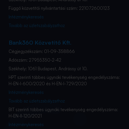
Függő közvetítői nyilvántartási szám: 221072600123
Intézménykeresés
Tovább az üzletszabályzathoz
Bank360 Közvetítő Kft.
Cégjegyzékszám: 01-09-358866
Adószám: 27955350-2-42
Székhely: 1061 Budapest, Andrássy út 10.
HPT szerinti többes ügynöki tevékenység engedélyszáma:
H-EN-I-600/2020 és H-EN-I-729/2020
Intézménykeresés
Tovább az üzletszabályzathoz
BIT szerinti többes ügynöki tevékenység engedélyszáma:
H-EN-II-120/2021
Intézménykeresés