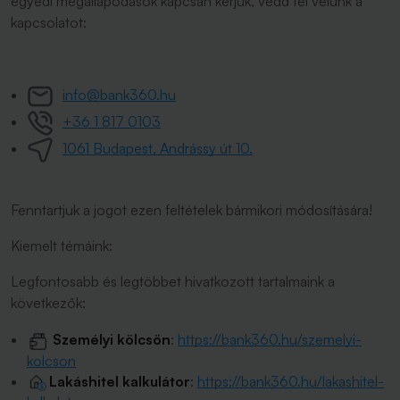
egyedi megállapodások kapcsán kérjük, vedd fel velünk a
kapcsolatot:
info@bank360.hu
+36 1 817 0103
1061 Budapest, Andrássy út 10.
Fenntartjuk a jogot ezen feltételek bármikori módosítására!
Kiemelt témáink:
Legfontosabb és legtöbbet hivatkozott tartalmaink a
következők:
Személyi kölcsön
:
https://bank360.hu/szemelyi-
kolcson
Lakáshitel kalkulátor
:
https://bank360.hu/lakashitel-