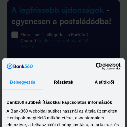
A legfrissebb újdonságok
-
egyenesen a postaládádba!
Elolvastam és elfogadom a Bank360
Csoport
Adatkezelési szabályzatát
és
ÁSZF-ét
Beleegyezés
Részletek
A sütikről
Feliratkozás
Bank360 sütibeállításokkal kapcsolatos információk
A Bank360 weboldal sütiket használ az általa üzemeltett
Honlapok megfelelő működtetése, a webforgalom
elemzése, a felhasználói élmény javítása, a tartalmak és