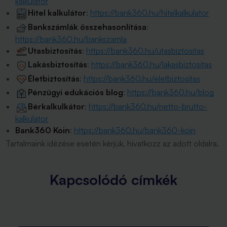
kalkulator
Hitel kalkulátor
:
https://bank360.hu/hitelkalkulator
Bankszámlák összehasonlítása
:
https://bank360.hu/bankszamla
Utasbiztosítás
:
https://bank360.hu/utasbiztositas
Lakásbiztosítás
:
https://bank360.hu/lakasbiztositas
Életbiztosítás
:
https://bank360.hu/eletbiztositas
Pénzügyi edukációs blog
:
https://bank360.hu/blog
Bérkalkulkátor
:
https://bank360.hu/netto-brutto-
kalkulator
Bank360 Koin
:
https://bank360.hu/bank360-koin
Tartalmaink idézése esetén kérjük, hivatkozz az adott oldalra.
Kapcsolódó címkék