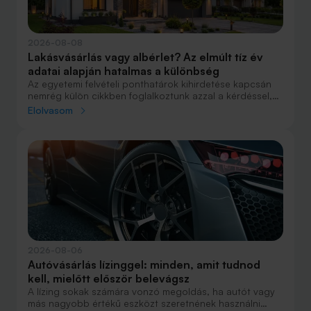
2026-08-08
Lakásvásárlás vagy albérlet? Az elmúlt tíz év
adatai alapján hatalmas a különbség
Az egyetemi felvételi ponthatárok kihirdetése kapcsán
nemrég külön cikkben foglalkoztunk azzal a kérdéssel,
hogy lakást venni vagy vásárolni éri meg jobban. Előző
Elolvasom
cikkünkben jelentős részben a jövőre vonatkozó
becsléseket tettünk, amelyek alapján arra jutottunk, aki
csak teheti, annak mindenképpen megéri a
lakásvásárlás. De mi a helyzet akkor, ha inkább a
múltbéli adatokra koncentrálunk? Hogyan áll ma valaki,
aki 2016-ban lakást vásárolt, illetve valaki, aki a bérlés
mellett döntött, illetve jobb híján arra kényszerült?
2026-08-06
Autóvásárlás lízinggel: minden, amit tudnod
kell, mielőtt először belevágsz
A lízing sokak számára vonzó megoldás, ha autót vagy
más nagyobb értékű eszközt szeretnének használni