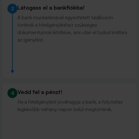
Látogass el a bankfiókba!
3
A bank munkatársával egyeztetett találkozón
történik a hiteligényléshez szükséges
dokumentumok kitöltése, ami után el tudod indítani
az igénylést.
Vedd fel a pénzt!
4
Ha a hiteligénylést jóváhagyja a bank, a folyósítás
legkésőbb néhány napon belül megtörténik.