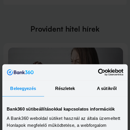
Provident hitel hírek
Beleegyezés
Részletek
A sütikről
Invalid DateTime
Mennyi most a havi törlesztője egymillió forint
gyorskölcsönnek?
Bank360 sütibeállításokkal kapcsolatos információk
Ha pénzzavarba kerülünk, biztonságos segítséget nyújthat
egy fix kamatozású személyi kölcsön. Megnéztük, mekkora
A Bank360 weboldal sütiket használ az általa üzemeltett
költséggel vehetünk fel egymilliós gyorskölcsönt két és
Elolvasom
Honlapok megfelelő működtetése, a webforgalom
három éves futamidővel, ha a jövedelmünk nem éri el a 353