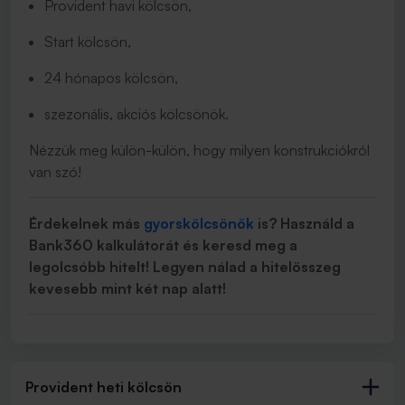
Provident havi kölcsön,
Start kölcsön,
24 hónapos kölcsön,
szezonális, akciós kölcsönök.
Nézzük meg külön-külön, hogy milyen konstrukciókról
van szó!
Érdekelnek más
gyorskölcsönök
is? Használd a
Bank360 kalkulátorát és keresd meg a
legolcsóbb hitelt! Legyen nálad a hitelösszeg
kevesebb mint két nap alatt!
Provident heti kölcsön