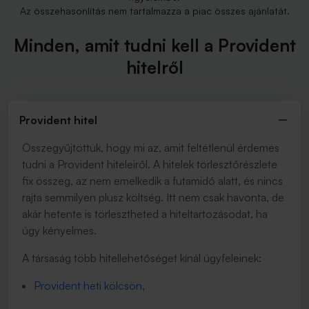
Az összehasonlítás nem tartalmazza a piac összes ajánlatát.
Minden, amit tudni kell a Provident
hitelről
Provident hitel
Összegyűjtöttük, hogy mi az, amit feltétlenül érdemes
tudni a Provident hiteleiről. A hitelek törlesztőrészlete
fix összeg, az nem emelkedik a futamidő alatt, és nincs
rajta semmilyen plusz költség.
Itt nem csak havonta, de
akár hetente is törlesztheted a hiteltartozásodat, ha
úgy kényelmes.
A társaság több hitellehetőséget kínál ügyfeleinek:
Provident heti kölcsön
,