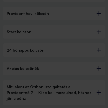
Provident havi kölcsön
Start kölcsön
24 hónapos kölcsön
Akciós kölcsönök
Mit jelent az Otthoni szolgáltatás a
Providentnél? – Ki se kell mozdulnod, házhoz
jön a pénz