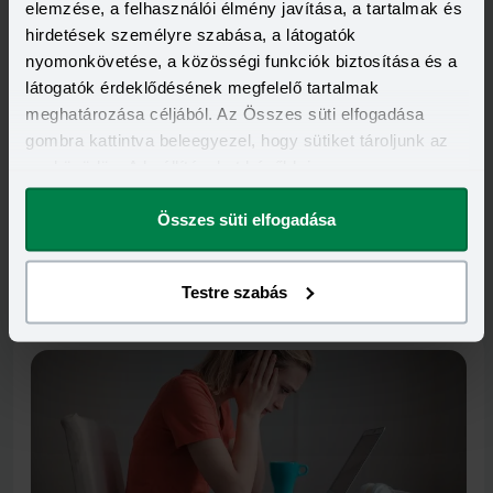
ezer forintos nettó átlagbért.
elemzése, a felhasználói élmény javítása, a tartalmak és
hirdetések személyre szabása, a látogatók
nyomonkövetése, a közösségi funkciók biztosítása és a
látogatók érdeklődésének megfelelő tartalmak
meghatározása céljából. Az Összes süti elfogadása
gombra kattintva beleegyezel, hogy sütiket tároljunk az
eszközödön. A beállításokat később is
megváltoztathatod.
Invalid DateTime
Ilyen feltételekkel kapnak hitelt a nyugdíjasok és a
Összes süti elfogadása
fiatalok
Végigvettük, melyik pénzintézet hány éves kortól és korig,
valamint milyen plusz elvárásokkal nyújt kölcsönt. Kitérünk a
Testre szabás
babaváró és csok-hitelre is.
Elolvasom