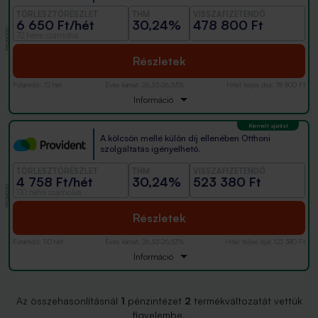
TÖRLESZTŐRÉSZLET
THM
VISSZAFIZETENDŐ
6 650 Ft/hét
30,24%
478 800 Ft
PROMÓCIÓ
72 hétre számolva
Részletek
Futamidő
:
72 hét
Éves kamat
:
26,53-26,53%
Hitel teljes díja
:
78 800 Ft
Információ
A kölcsön mellé külön díj ellenében Otthoni
szolgáltatás igényelhető.
TÖRLESZTŐRÉSZLET
THM
VISSZAFIZETENDŐ
4 758 Ft/hét
30,24%
523 380 Ft
PROMÓCIÓ
110 hétre számolva
Részletek
Futamidő
:
110 hét
Éves kamat
:
26,53-26,53%
Hitel teljes díja
:
123 380 Ft
Információ
Az összehasonlításnál
1
pénzintézet
2
termékváltozatát vettük
figyelembe.