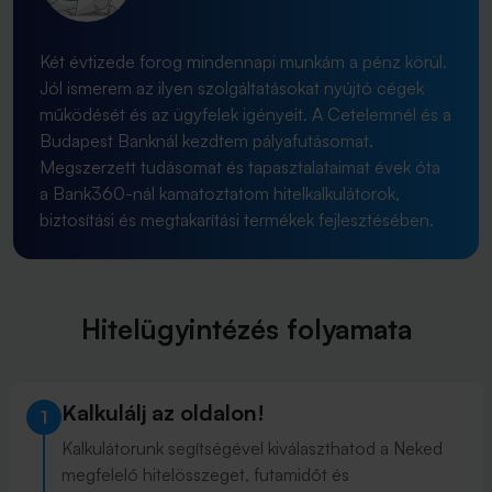
Két évtizede forog mindennapi munkám a pénz körül.
Jól ismerem az ilyen szolgáltatásokat nyújtó cégek
működését és az ügyfelek igényeit. A Cetelemnél és a
Budapest Banknál kezdtem pályafutásomat.
Megszerzett tudásomat és tapasztalataimat évek óta
a Bank360-nál kamatoztatom hitelkalkulátorok,
biztosítási és megtakarítási termékek fejlesztésében.
Hitelügyintézés folyamata
Kalkulálj az oldalon!
1
Kalkulátorunk segítségével kiválaszthatod a Neked
megfelelő hitelösszeget, futamidőt és