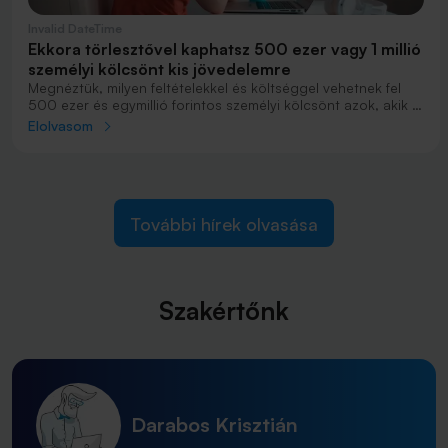
Invalid DateTime
Ekkora törlesztővel kaphatsz 500 ezer vagy 1 millió
személyi kölcsönt kis jövedelemre
Megnéztük, milyen feltételekkel és költséggel vehetnek fel
500 ezer és egymillió forintos személyi kölcsönt azok, akik a
váratlan pénzügyi problémáikat a minimálbér összegét elérő
Elolvasom
vagy az alatti jövedelemmel próbálják megoldani.
További hírek olvasása
Szakértőnk
Darabos Krisztián