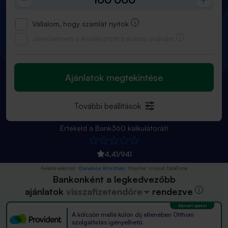
Vállalom, hogy számlát nyitok
Jövedelmem a kiválasztott bankba utalnám
Ajánlatok megtekintése
További beállítások
Értékeld a Bank360 kalkulátorát!
4,41
/
941
Felelős elemző:
Darabos Krisztián
, frissítve:
Invalid DateTime
Bankonként a legkedvezőbb
ajánlatok
visszafizetendőre
rendezve
A kölcsön mellé külön díj ellenében Otthoni
szolgáltatás igényelhető.