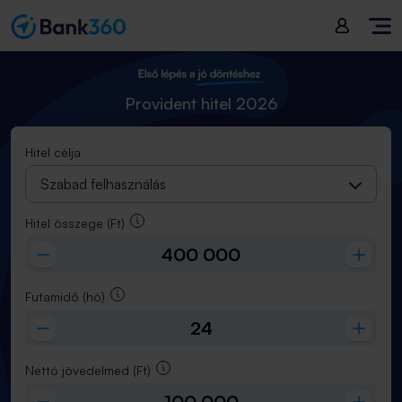
Hitel összege
(
Ft
):
400 000
Futamidő
(
hó
):
24
Provident hitel 2026
Hitel célja
Szabad felhasználás
Hitel összege
(Ft)
Futamidő
(hó)
Nettó jövedelmed
(Ft)