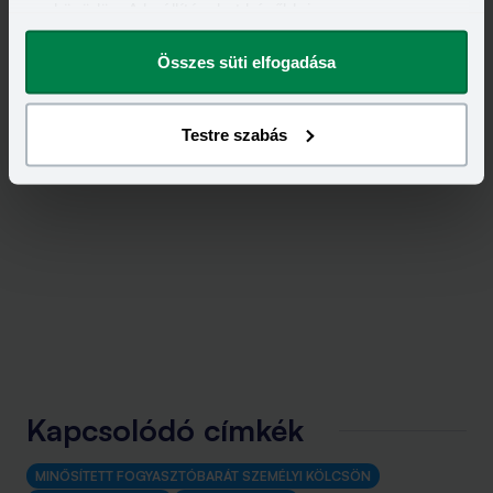
eszközödön. A beállításokat később is
megváltoztathatod.
Összes süti elfogadása
Testre szabás
Kapcsolódó címkék
MINŐSÍTETT FOGYASZTÓBARÁT SZEMÉLYI KÖLCSÖN