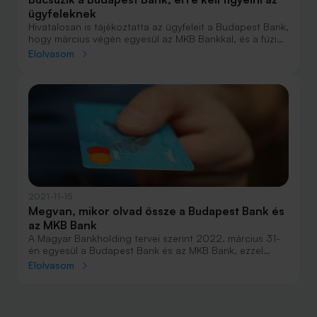
ügyfeleknek
Hivatalosan is tájékoztatta az ügyfeleit a Budapest Bank,
hogy március végén egyesül az MKB Bankkal, és a fúzió
nyomán MKB Bank néven folytatja tovább. Ezt kell tudnia
Elolvasom
az ügyfeleknek.
2021-11-15
Megvan, mikor olvad össze a Budapest Bank és
az MKB Bank
A Magyar Bankholding tervei szerint 2022. március 31-
én egyesül a Budapest Bank és az MKB Bank, ezzel
megteremtve a bankcsoport egységes működésének
Elolvasom
alapját. A fuzionált bankok átmenetileg MKB Bank Nyrt.
néven folytatják működésüket. A Takarék Csoport 2023
második negyedévében csatlakozik az egyesült
bankhoz - áll a Magyar Bankholding mai közleményében.