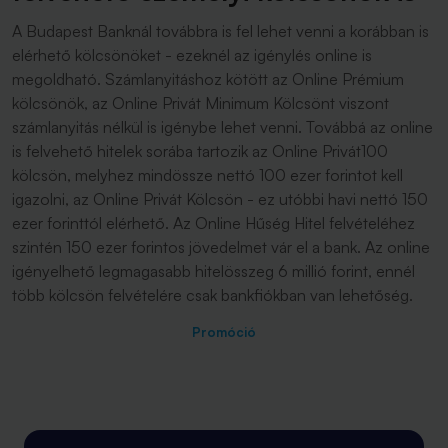
A Budapest Banknál továbbra is fel lehet venni a korábban is
elérhető kölcsönöket - ezeknél az igénylés online is
megoldható. Számlanyitáshoz kötött az Online Prémium
kölcsönök, az Online Privát Minimum Kölcsönt viszont
számlanyitás nélkül is igénybe lehet venni. Továbbá az online
is felvehető hitelek sorába tartozik az Online Privát100
kölcsön, melyhez mindössze nettó 100 ezer forintot kell
igazolni, az Online Privát Kölcsön - ez utóbbi havi nettó 150
ezer forinttól elérhető. Az Online Hűség Hitel felvételéhez
szintén 150 ezer forintos jövedelmet vár el a bank. Az online
igényelhető legmagasabb hitelösszeg 6 millió forint, ennél
több kölcsön felvételére csak bankfiókban van lehetőség.
Promóció