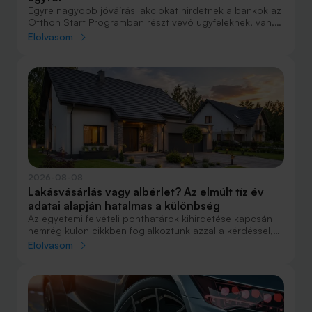
Egyre nagyobb jóváírási akciókat hirdetnek a bankok az
Otthon Start Programban részt vevő ügyfeleknek, van,
ahol összesen akár félmillió forint jóváírást is össze lehet
Elolvasom
gyűjteni különböző kedvezményekkel. Hol lehet ennek a
vége és pontosan milyen feltételeket kell vállalni a
nagyobb jóváírásért?
2026-08-08
Lakásvásárlás vagy albérlet? Az elmúlt tíz év
adatai alapján hatalmas a különbség
Az egyetemi felvételi ponthatárok kihirdetése kapcsán
nemrég külön cikkben foglalkoztunk azzal a kérdéssel,
hogy lakást venni vagy vásárolni éri meg jobban. Előző
Elolvasom
cikkünkben jelentős részben a jövőre vonatkozó
becsléseket tettünk, amelyek alapján arra jutottunk, aki
csak teheti, annak mindenképpen megéri a
lakásvásárlás. De mi a helyzet akkor, ha inkább a
múltbéli adatokra koncentrálunk? Hogyan áll ma valaki,