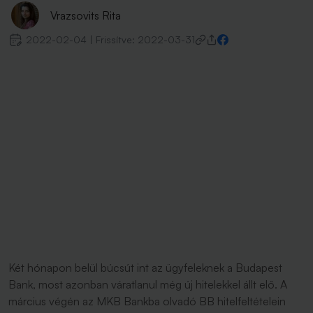
Vrazsovits Rita
2022-02-04
|
Frissítve:
2022-03-31
Két hónapon belül búcsút int az ügyfeleknek a Budapest
Bank, most azonban váratlanul még új hitelekkel állt elő. A
március végén az MKB Bankba olvadó BB hitelfeltételein