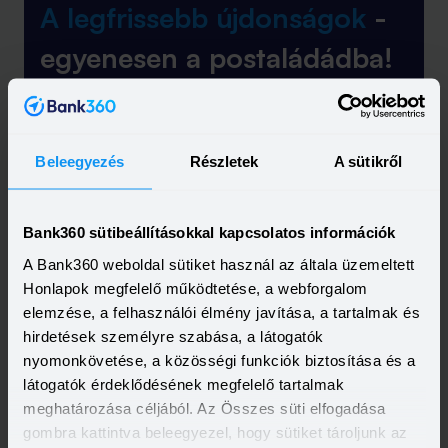
A legfrissebb újdonságok
-
egyenesen a postaládádba!
Elolvastam és elfogadom a Bank360
Csoport
Adatkezelési szabályzatát
és
ÁSZF-ét
Beleegyezés
Részletek
A sütikről
Bank360 sütibeállításokkal kapcsolatos információk
A Bank360 weboldal sütiket használ az általa üzemeltett
Honlapok megfelelő működtetése, a webforgalom
elemzése, a felhasználói élmény javítása, a tartalmak és
hirdetések személyre szabása, a látogatók
Feliratkozás
nyomonkövetése, a közösségi funkciók biztosítása és a
látogatók érdeklődésének megfelelő tartalmak
meghatározása céljából. Az Összes süti elfogadása
gombra kattintva beleegyezel, hogy sütiket tároljunk az