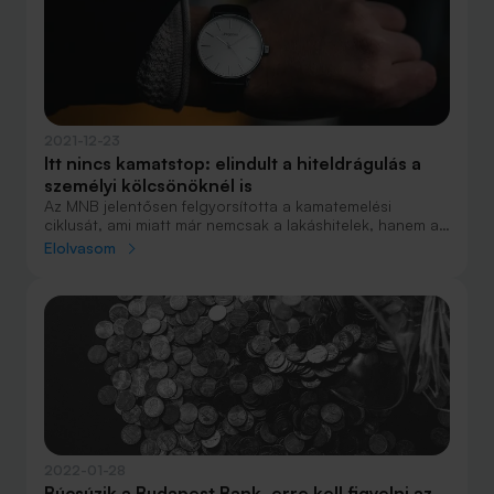
2021-12-23
Itt nincs kamatstop: elindult a hiteldrágulás a
személyi kölcsönöknél is
Az MNB jelentősen felgyorsította a kamatemelési
ciklusát, ami miatt már nemcsak a lakáshitelek, hanem a
személyi kölcsönök kamata is elindult felfelé.
Elolvasom
2022-01-28
Búcsúzik a Budapest Bank, erre kell figyelni az