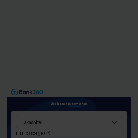
A fúzióra vonatkozó terveket a tulajdonosok december
közepén hagyják jóvá.
Lakáshitel
Hitel összege
(Ft)