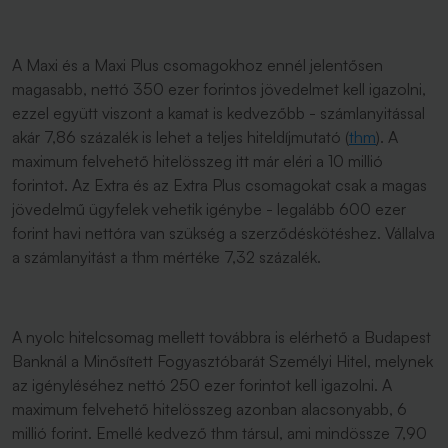
A Maxi és a Maxi Plus csomagokhoz ennél jelentősen
magasabb, nettó 350 ezer forintos jövedelmet kell igazolni,
ezzel együtt viszont a kamat is kedvezőbb - számlanyitással
akár 7,86 százalék is lehet a teljes hiteldíjmutató (
thm
). A
maximum felvehető hitelösszeg itt már eléri a 10 millió
forintot. Az Extra és az Extra Plus csomagokat csak a magas
jövedelmű ügyfelek vehetik igénybe - legalább 600 ezer
forint havi nettóra van szükség a szerződéskötéshez. Vállalva
a számlanyitást a thm mértéke 7,32 százalék.
A nyolc hitelcsomag mellett továbbra is elérhető a Budapest
Banknál a Minősített Fogyasztóbarát Személyi Hitel, melynek
az igényléséhez nettó 250 ezer forintot kell igazolni. A
maximum felvehető hitelösszeg azonban alacsonyabb, 6
millió forint. Emellé kedvező thm társul, ami mindössze 7,90