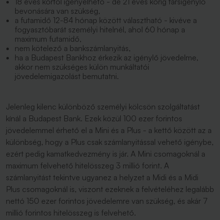
18 éves kortól igényelhető - de 21 éves korig társigénylő
bevonására van szükség,
a futamidő 12-84 hónap között választható - kivéve a
fogyasztóbarát személyi hitelnél, ahol 60 hónap a
maximum futamidő,
nem kötelező a bankszámlanyitás,
ha a Budapest Bankhoz érkezik az igénylő jövedelme,
akkor nem szükséges külön munkáltatói
jövedelemigazolást bemutatni.
Jelenleg kilenc különböző személyi kölcsön szolgáltatást
kínál a Budapest Bank. Ezek közül 100 ezer forintos
jövedelemmel érhető el a Mini és a Plus - a kettő között az a
különbség, hogy a Plus csak számlanyitással vehető igénybe,
ezért pedig kamatkedvezmény is jár. A Mini csomagoknál a
maximum felvehető hitelösszeg 3 millió forint. A
számlanyitást tekintve ugyanez a helyzet a Midi és a Midi
Plus csomagoknál is, viszont ezeknek a felvételéhez legalább
nettó 150 ezer forintos jövedelemre van szükség, és akár 7
millió forintos hitelösszeg is felvehető.