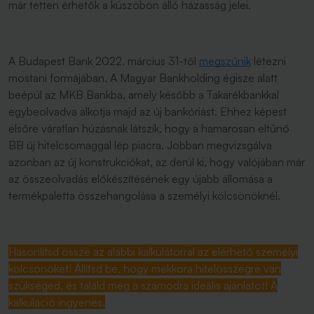
már tetten érhetők a küszöbön álló házasság jelei.
A Budapest Bank 2022. március 31-től
megszűnik
létezni
mostani formájában. A Magyar Bankholding égisze alatt
beépül az MKB Bankba, amely később a Takarékbankkal
egybeolvadva alkotja majd az új bankóriást. Ehhez képest
elsőre váratlan húzásnak látszik, hogy a hamarosan eltűnő
BB új hitelcsomaggal lép piacra. Jobban megvizsgálva
azonban az új konstrukciókat, az derül ki, hogy valójában már
az összeolvadás előkészítésének egy újabb állomása a
termékpaletta összehangolása a személyi kölcsönöknél.
Hasonlítsd össze az alábbi kalkulátorral az elérhető személyi
kölcsönöket! Állítsd be, hogy mekkora hitelösszegre van
szükséged, és találd meg a számodra ideális ajánlatot! A
kalkuláció ingyenes.