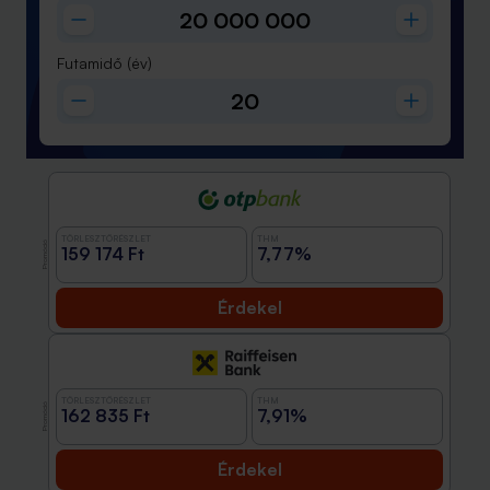
Futamidő
(év)
TÖRLESZTŐRÉSZLET
THM
Promóció
159 174 Ft
7,77%
Érdekel
TÖRLESZTŐRÉSZLET
THM
Promóció
162 835 Ft
7,91%
Érdekel