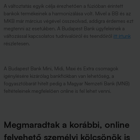
A változtatás egyik célja érezhetően a fúzióban érintett
bankok termékeinek a harmonizálása volt. Mivel a BB és az
MKB már március végével összeolvad, addigra érdemes ezt
megtenni az esetükben. A Budapest Bank ügyfeleinek a
változással kapcsolatos tudnivalóiról és teendőiről
itt írtunk
részletesen.
A Budapest Bank Mini, Midi, Maxi és Extra csomagok
igénylésére kizárólag bankfiókban van lehetőség, a
fogyasztóbarát hitelt pedig a Magyar Nemzeti Bank (MNB)
feltételeinek megfelelően online is fel lehet venni.
Megmaradtak a korábbi, online
felvehető személyi kölcsönök is