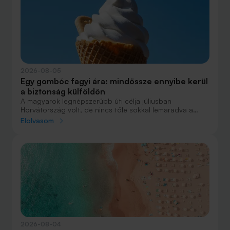
2026-08-05
Egy gombóc fagyi ára: mindössze ennyibe kerül
a biztonság külföldön
A magyarok legnépszerűbb úti célja júliusban
Horvátország volt, de nincs tőle sokkal lemaradva a
júniust megnyerő Olaszország sem. A tengerparti
Elolvasom
nyaralások fölénye elsöprő volt az adatok alapján,
autóval pedig majdnem annyian vágtak neki a
nyaralásnak, mint repülővel.
2026-08-04