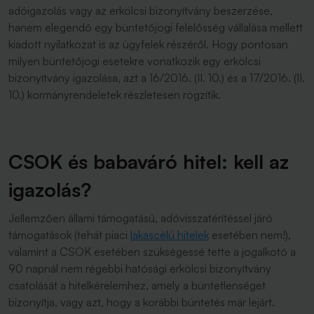
adóigazolás vagy az erkölcsi bizonyítvány beszerzése,
hanem elegendő egy büntetőjogi felelősség vállalása mellett
kiadott nyilatkozat is az ügyfelek részéről. Hogy pontosan
milyen büntetőjogi esetekre vonatkozik egy erkölcsi
bizonyítvány igazolása, azt a 16/2016. (II. 10.) és a 17/2016. (II.
10.) kormányrendeletek részletesen rögzítik.
CSOK és babaváró hitel: kell az
igazolás?
Jellemzően állami támogatású, adóvisszatérítéssel járó
támogatások (tehát piaci
lakáscélú hitelek
esetében nem!),
valamint a CSOK esetében szükségessé tette a jogalkotó a
90 napnál nem régebbi hatósági erkölcsi bizonyítvány
csatolását a hitelkérelemhez, amely a büntetlenséget
bizonyítja, vagy azt, hogy a korábbi büntetés már lejárt.