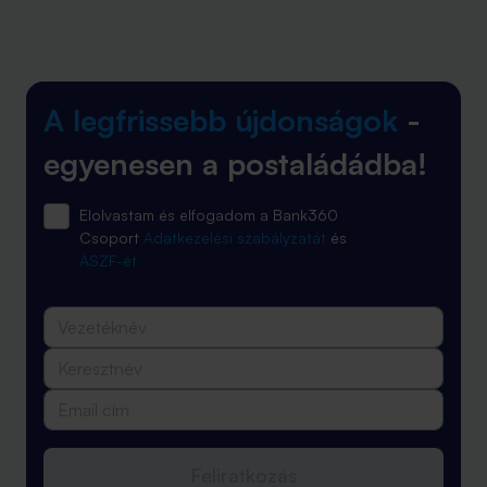
A legfrissebb újdonságok
-
egyenesen a postaládádba!
Elolvastam és elfogadom a Bank360
Csoport
Adatkezelési szabályzatát
és
ÁSZF-ét
Feliratkozás