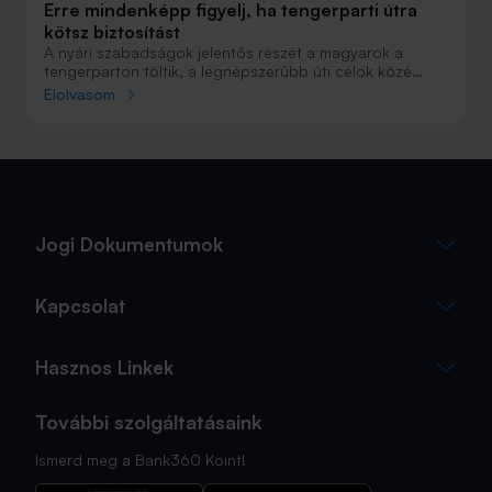
Erre mindenképp figyelj, ha tengerparti útra
kötsz biztosítást
A nyári szabadságok jelentős részét a magyarok a
tengerparton töltik, a legnépszerűbb úti célok közé
Horvátország, Olaszország és Görögország tartozik. A
Elolvasom
nyaralás szervezésekor általában nagy figyelmet kap a
szállás, az útvonal vagy éppen a programok
megtervezése, az utasbiztosítás kiválasztása azonban
sokszor az utolsó pillanatra marad.
Jogi Dokumentumok
Kapcsolat
Hasznos Linkek
További szolgáltatásaink
Ismerd meg a Bank360 Koint!