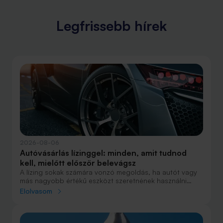
Legfrissebb hírek
2026-08-06
Autóvásárlás lízinggel: minden, amit tudnod
kell, mielőtt először belevágsz
A lízing sokak számára vonzó megoldás, ha autót vagy
más nagyobb értékű eszközt szeretnének használni
anélkül, hogy azt egy összegben ki kellene fizetniük.
Elolvasom
Elsőre azonban könnyű elveszni a részletekben: önerő,
maradványérték, THM, GAP – csak néhány azok közül a
fogalmak közül, amelyekkel biztosan találkozol.