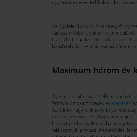
ügyfeleknek évente kiküldendő mintalev
Az ügyfelek kalkulációinak megkönnyíté
tájékoztatókba is bekerültek a meglévő 
biztosított ingatlan főbb adatai, éves b
lakáshitel miatt – a biztosítási kifizet
Maximum három év le
Nyomatékosította az MNB az ügyféltájé
felmondott szerződések
egységesen
áp
Az érintett ügyfeleknek a folyamatossá
gondoskodniuk arról, hogy már május 1-j
biztosítóktól jó gyakorlat, ha az ügyfele
tájékoztatják a tavaszi átszerződési leh
elősegítő adatokkal feltüntetésével is.