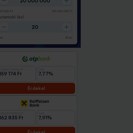
00 000
Ft
100 000 000
Ft
Futamidő
(év)
év
30
év
TÖRLESZTŐRÉSZLET
THM
159 174 Ft
7,77%
Érdekel
TÖRLESZTŐRÉSZLET
THM
162 835 Ft
7,91%
Érdekel