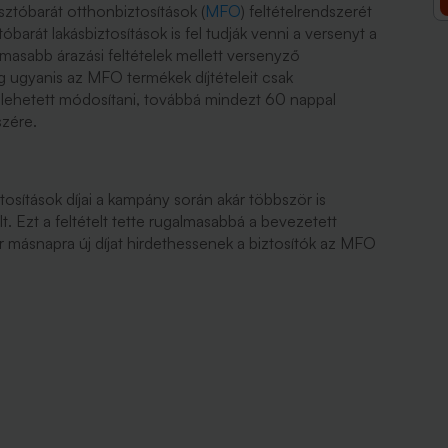
ztóbarát otthonbiztosítások (
MFO
) feltételrendszerét
óbarát lakásbiztosítások is fel tudják venni a versenyt a
lmasabb árazási feltételek mellett versenyző
g ugyanis az MFO termékek díjtételeit csak
lehetett módosítani, továbbá mindezt 60 nappal
szére.
sítások díjai a kampány során akár többször is
t. Ezt a feltételt tette rugalmasabbá a bevezetett
r másnapra új díjat hirdethessenek a biztosítók az MFO