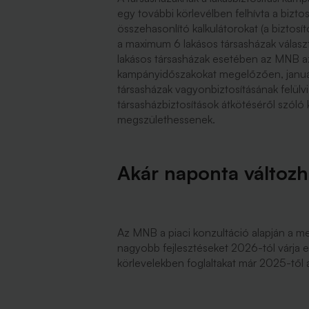
egy további körlevélben felhívta a bizto
összehasonlító kalkulátorokat (a biztosí
a maximum 6 lakásos társasházak választ
lakásos társasházak esetében az MNB az
kampányidőszakokat megelőzően, január
társasházak vagyonbiztosításának felülvi
társasházbiztosítások átkötéséről szól
megszülethessenek.
Akár naponta változha
Az MNB a piaci konzultáció alapján a me
nagyobb fejlesztéseket 2026-tól várja el 
körlevelekben foglaltakat már 2025-től