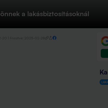
jönnek a lakásbiztosításoknál
2-20
|
Frissítve:
2025-02-28
Ka
LAK