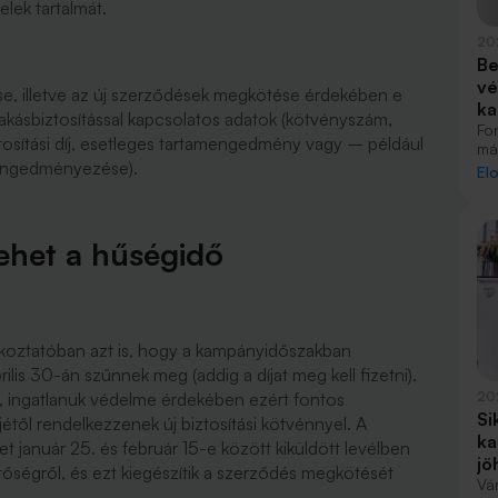
elek tartalmát.
20
Be
vé
se, illetve az új szerződések megkötése érdekében e
ka
lakásbiztosítással kapcsolatos adatok (kötvényszám,
Fo
iztosítási díj, esetleges tartamengedmény vagy – például
má
és engedményezése).
me
El
bá
hó
mi
het a hűségidő
koztatóban azt is, hogy a kampányidőszakban
rilis 30-án szűnnek meg (addig a díjat meg kell fizetni).
g, ingatlanuk védelme érdekében ezért fontos
20
Si
étől rendelkezzenek új biztosítási kötvénnyel. A
ka
ket január 25. és február 15-e között kiküldött levélben
jö
etőségről, és ezt kiegészítik a szerződés megkötését
Vár