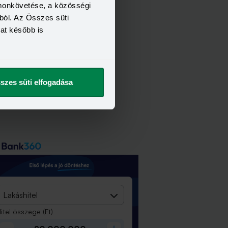
omonkövetése, a közösségi
ból. Az Összes süti
kat később is
szes süti elfogadása
Lakáshitel
itel összege
(Ft)