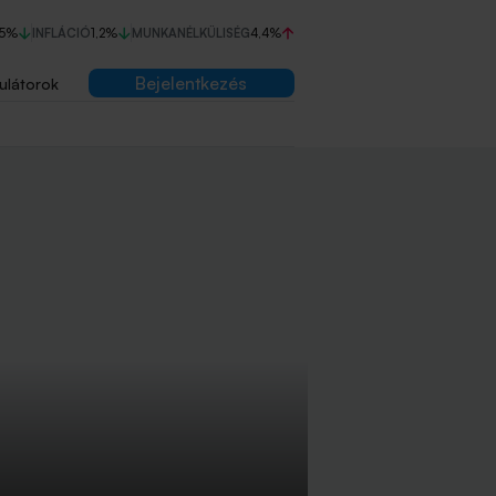
75%
INFLÁCIÓ
1,2%
MUNKANÉLKÜLISÉG
4,4%
Bejelentkezés
ulátorok