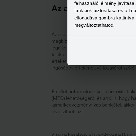
felhasználói élmény javítás
Az alkuszok sem ülhet
funkciók biztosítása és a lá
elfogadása gombra kattintva 
megváltoztathatod.
Az alkuszoknak címzett körlevelében az 
megbízással rendelkező ügyfelek lakásbi
legalább 2 hónappal – vizsgálják felül, 
tájékoztatniuk kell ügyfeleiket arról, ho
értékét, s célszerű aktívan bevonni az ü
ingóságok értékének változásáról szóló 
Emellett informálniuk kell a biztosított
(MFO) lehetőségéről és arról is, hogy ha 
kamatkedvezményt kap bankjától, akkor 
elveszítheti azt.
A társasházaknak a lakásbiztosítási k