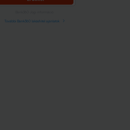
Bank360 Jogi információ
További Bank360 lakáshitel ajánlatok