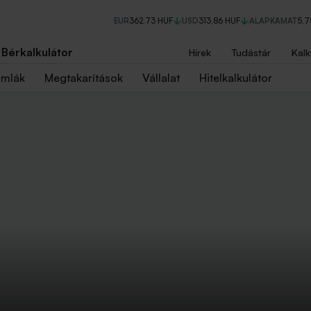
EUR
362,73 HUF
USD
313,86 HUF
ALAPKAMAT
5,
Bérkalkulátor
Hírek
Tudástár
Kalk
ámlák
Megtakarítások
Vállalat
Hitelkalkulátor