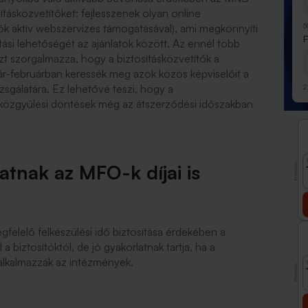
sításközvetítőket: fejlesszenek olyan online
5
tók aktív webszervizes támogatásával), ami megkönnyíti
ási lehetőségét az ajánlatok között. Az ennél több
t szorgalmazza, hogy a biztosításközvetítők a
-februárban keressék meg azok közös képviselőit a
zsgálatára. Ez lehetővé teszi, hogy a
2
ó közgyűlési döntések még az átszerződési időszakban
tnak az MFO-k díjai is
Promóció
gfelelő felkészülési idő biztosítása érdekében a
a biztosítóktól, de jó gyakorlatnak tartja, ha a
 alkalmazzák az intézmények.
Promóció