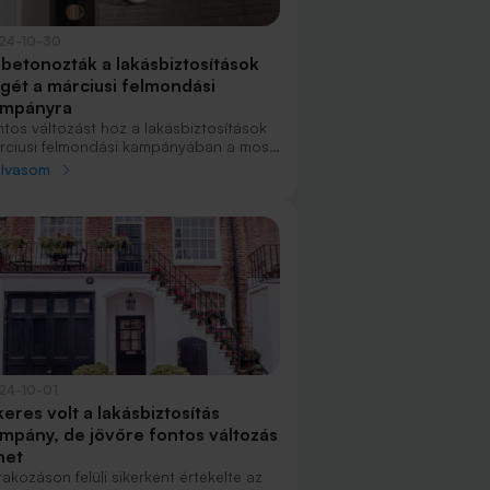
24-10-30
betonozták a lakásbiztosítások
gét a márciusi felmondási
mpányra
ntos változást hoz a lakásbiztosítások
rciusi felmondási kampányában a most
gjelent törvénymódosítás. E szerint
olvasom
rmikor is mondja fel az ügyfél ebben a
napban a vagyonbiztosítását, az
ndenképpen április végével szűnik meg.
24-10-01
keres volt a lakásbiztosítás
mpány, de jövőre fontos változás
het
akozáson felüli sikerként értékelte az