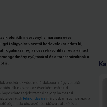
zik élénkíti a versenyt a márciusi éves
gyi felügyelet vezetői körleveleket adott ki,
 fogalmaz meg az összehasonlítást és a váltást
rtamengedmény nyújtásáról és a társasházaknak a
Ka
l is.
lek érdekének védelme érdekében négy vezetői
ztosítási alkuszoknak az évenkénti márciusi
l kapcsolatos tájékoztatási és jogalkalmazási
ásbiztosítások
felmondására
márciusban egy hónapig a
hetőséget adó átszerződési időszakról szóló, az