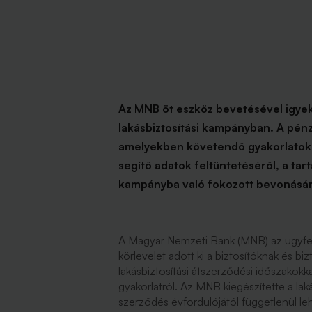
Az MNB öt eszköz bevetésével igyeks
lakásbiztosítási kampányban. A pénzü
amelyekben követendő gyakorlatokat
segítő adatok feltüntetéséről, a ta
kampányba való fokozott bevonásáró
A Magyar Nemzeti Bank (MNB) az ügyfe
körlevelet adott ki a biztosítóknak és bi
lakásbiztosítási átszerződési időszakokka
gyakorlatról. Az MNB kiegészítette a lak
szerződés évfordulójától függetlenül le