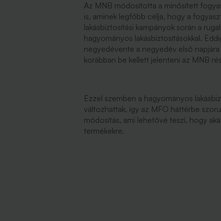
Az MNB módosította a minősített fogyas
is, aminek legfőbb célja, hogy a fogyaszt
lakásbiztosítási kampányok során a ruga
hagyományos lakásbiztosításokkal. Eddi
negyedévente a negyedév első napjára 
korábban be kellett jelenteni az MNB ré
Ezzel szemben a hagyományos lakásbizto
változhattak, így az MFO háttérbe szorul
módosítás, ami lehetővé teszi, hogy aká
termékekre.