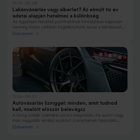
2026-08-08
Lakásvásárlás vagy albérlet? Az elmúlt tíz év
adatai alapján hatalmas a különbség
Az egyetemi felvételi ponthatárok kihirdetése kapcsán
nemrég külön cikkben foglalkoztunk azzal a kérdéssel,
hogy lakást venni vagy vásárolni éri meg jobban. Előző
Elolvasom
cikkünkben jelentős részben a jövőre vonatkozó
becsléseket tettünk, amelyek alapján arra jutottunk, aki
csak teheti, annak mindenképpen megéri a
lakásvásárlás. De mi a helyzet akkor, ha inkább a
múltbéli adatokra koncentrálunk? Hogyan áll ma valaki,
aki 2016-ban lakást vásárolt, illetve valaki, aki a bérlés
mellett döntött, illetve jobb híján arra kényszerült?
2026-08-06
Autóvásárlás lízinggel: minden, amit tudnod
kell, mielőtt először belevágsz
A lízing sokak számára vonzó megoldás, ha autót vagy
más nagyobb értékű eszközt szeretnének használni
anélkül, hogy azt egy összegben ki kellene fizetniük.
Elolvasom
Elsőre azonban könnyű elveszni a részletekben: önerő,
maradványérték, THM, GAP – csak néhány azok közül a