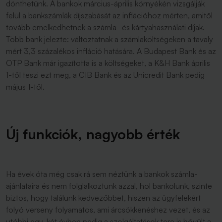
dönthetünk. A bankok március-április környékén vizsgálják
felül a bankszámlák díjszabását az inflációhoz mérten, amitől
tovább emelkedhetnek a számla- és kártyahasználati díjak.
Több bank jelezte: változtatnak a számlaköltségeken a tavaly
mért 3,3 százalékos infláció hatására. A Budapest Bank és az
OTP Bank már igazította is a költségeket, a K&H Bank április
1-től teszi ezt meg, a CIB Bank és az Unicredit Bank pedig
május 1-től.
Új funkciók, nagyobb érték
Ha évek óta még csak rá sem néztünk a bankok számla-
ajánlataira és nem folglalkoztunk azzal, hol bankolunk, szinte
biztos, hogy találunk kedvezőbbet, hiszen az ügyfelekért
folyó verseny folyamatos, ami árcsökkenéshez vezet, és az
utóbbi egy-két évben pedig a szolgáltatások tere is bővült a