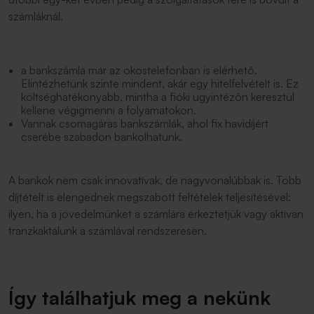
számláknál.
a bankszámla már az okostelefonban is elérhető.
Elintézhetünk szinte mindent, akár egy hitelfelvételt is. Ez
költséghatékonyabb, mintha a fióki ügyintézőn keresztül
kellene végigmenni a folyamatokon.
Vannak csomagáras bankszámlák, ahol fix havidíjért
cserébe szabadon bankolhatunk.
A bankok nem csak innovatívak, de nagyvonalúbbak is. Több
díjtételt is elengednek megszabott feltételek teljesítésével:
ilyen, ha a jövedelmünket a számlára érkeztetjük vagy aktívan
tranzkaktálunk a számlával rendszeresen.
Így találhatjuk meg a nekünk