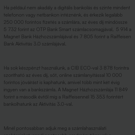
Ha például nem akadály a digitális bankolás és szinte mindent
telefonon vagy netbankon intéznénk, és érkezik legalább
250 000 forintos fizetés a számlára, az éves díj mindössze
5 732 forint az OTP Bank Smart számlacsomagjával, 5 914 a
Magnet Bank Házhozszámlájával és 7 805 forint a Raiffeisen
Bank Aktivitás 3.0 számlájával.
Ha sok készpénzt használunk, a CIB ECO-val 3 878 forintra
szorítható az éves díj, sőt, online számlanyitással 10 000
forintos jóváírást is kaphatunk, amivel több mint két évig
ingyen van a bankszámla. A Magnet Házhozszámlája 11 849
forint a második évtől míg a Raiffeisennél 15 353 forintért
bankolhatunk az Aktivitás 3.0-val.
Minél pontosabban adjuk meg a számlahasználati