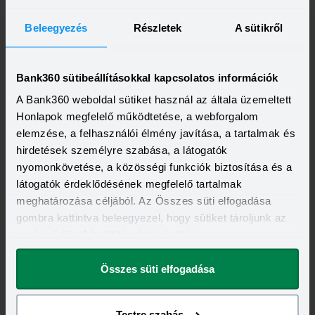
és a régi számla bezárását, onnantól pedig csak az új
Beleegyezés
Részletek
A sütikről
bankszámlánk marad.
Bank360 sütibeállításokkal kapcsolatos információk
Természetesen a bankváltás során is van néhány olyan
A Bank360 weboldal sütiket használ az általa üzemeltett
tényező, amelyeket nem árt észben tartani. Ezeket
ebben a
Honlapok megfelelő működtetése, a webforgalom
cikkben foglalta össze
a Bank360.
elemzése, a felhasználói élmény javítása, a tartalmak és
Promóció
hirdetések személyre szabása, a látogatók
nyomonkövetése, a közösségi funkciók biztosítása és a
Kapcsolódó címkék
látogatók érdeklődésének megfelelő tartalmak
meghatározása céljából. Az Összes süti elfogadása
EGYSZERŰSÍTETT BANKVÁLTÁS
BANKSZÁMLA
gombra kattintva beleegyezel, hogy sütiket tároljunk az
eszközödön. A beállításokat később is
megváltoztathatod.
Összes süti elfogadása
A legfrissebb újdonságok
-
Testre szabás