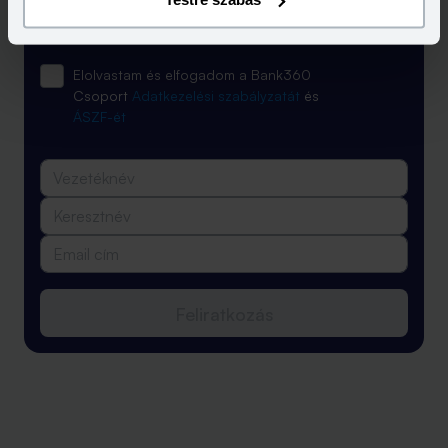
egyenesen a postaládádba!
Elolvastam és elfogadom a Bank360
Csoport
Adatkezelési szabályzatát
és
ÁSZF-ét
Feliratkozás