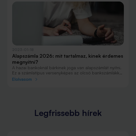
2023-01-18
Alapszámla 2026: mit tartalmaz, kinek érdemes
megnyitni?
A hazai bankoknál bárkinek joga van alapszámlát nyitni.
Ez a számlatípus versenyképes az olcsó bankszámlákkal
szemben is.
Elolvasom
Legfrissebb hírek