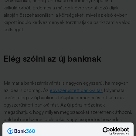
szokásainkat, annál pontosabb eredményt kapunk a
kalkulátorból. Érdemes a második évre vonatkozó díjak
alapján összehasonlítani a költségeket, mivel az első évben
kapott induló kedvezmények torzíthatják a bankszámla valódi
költségét.
Elég szólni az új banknak
Ma már a bankszámlaváltás is nagyon egyszerű, ha megvan
az ideális csomag. Az
egyszerűsített bankváltás
folyamata
során, elég az új bankunk fiókjába bemenni és ott kérni az
egyszerűsített bankváltást. Az új pénzintézetnek
megadhatjuk, hogy milyen megbízásokat szeretnénk áthozni,
például rendszeres utalásokat vagy csoportos beszedési
megbízásokat. Más dolgunk nem lesz, a két bank egymás
között néhány munkanap alatt végrehajtja az adatok átadását