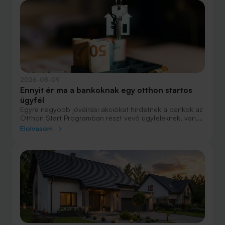
2026-08-09
Ennyit ér ma a bankoknak egy otthon startos
ügyfél
Egyre nagyobb jóváírási akciókat hirdetnek a bankok az
Otthon Start Programban részt vevő ügyfeleknek, van,
ahol összesen akár félmillió forint jóváírást is össze lehet
Elolvasom
gyűjteni különböző kedvezményekkel. Hol lehet ennek a
vége és pontosan milyen feltételeket kell vállalni a
nagyobb jóváírásért?