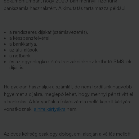
dokumentumban, hogy 2020-ban mennyit fizettünk
bankszámla használatért. A kimutatás tartalmazza például
a rendszeres díjakat (számlavezetés),
a készpénzfelvétel,
a bankkártya,
az átutalások,
a netbank
és az egyenlegközlő és tranzakciókhoz köthető SMS-ek
díjait is.
Ha gyakran használjuk a számlát, de nem fordítunk nagyobb
figyelmet a díjakra, meglepő lehet, hogy mennyi pénzt vitt el
a bankolás. A kártyadíjak a folyószámla mellé kapott kártyára
vonatkoznak,
a hitelkártyákra
nem.
Az éves költség csak egy dolog, ami alapján a váltás mellett