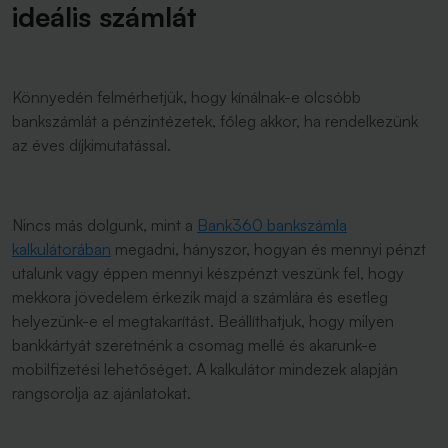
ideális számlát
Könnyedén felmérhetjük, hogy kínálnak-e olcsóbb
bankszámlát a pénzintézetek, főleg akkor, ha rendelkezünk
az éves díjkimutatással.
Nincs más dolgunk, mint a
Bank360 bankszámla
kalkulátorában
megadni, hányszor, hogyan és mennyi pénzt
utalunk vagy éppen mennyi készpénzt veszünk fel, hogy
mekkora jövedelem érkezik majd a számlára és esetleg
helyezünk-e el megtakarítást. Beállíthatjuk, hogy milyen
bankkártyát szeretnénk a csomag mellé és akarunk-e
mobilfizetési lehetőséget. A kalkulátor mindezek alapján
rangsorolja az ajánlatokat.