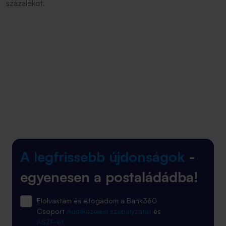
százalékot.
A legfrissebb újdonságok
-
egyenesen a postaládádba!
Elolvastam és elfogadom a Bank360
Csoport
Adatkezelési szabályzatát
és
ÁSZF-ét