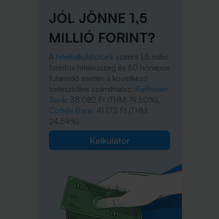
JÓL JÖNNE 1,5
MILLIÓ FORINT?
A
hitelkalkulátorunk
szerint 1,5 millió
forintos hitelösszeg és 60 hónapos
futamidő esetén a következő
törlesztőkre számíthatsz:
Raiffeisen
Bank
: 38 082 Ft (THM: 19,60%),
Cofidis Bank
: 41 173 Ft (THM:
24,59%).
Kalkulátor