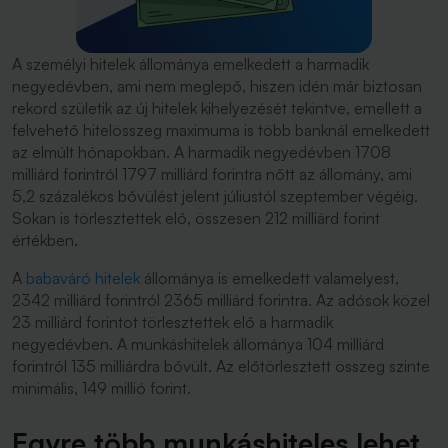
A személyi hitelek állománya emelkedett a harmadik
negyedévben, ami nem meglepő, hiszen idén már biztosan
rekord születik az új hitelek kihelyezését tekintve, emellett a
felvehető hitelösszeg maximuma is több banknál emelkedett
az elmúlt hónapokban. A harmadik negyedévben 1708
milliárd forintról 1797 milliárd forintra nőtt az állomány, ami
5,2 százalékos bővülést jelent júliustól szeptember végéig.
Sokan is törlesztettek elő, összesen 212 milliárd forint
értékben.
A
babaváró hitelek
állománya is emelkedett valamelyest,
2342 milliárd forintról 2365 milliárd forintra. Az adósok közel
23 milliárd forintot törlesztettek elő a harmadik
negyedévben. A munkáshitelek állománya 104 milliárd
forintról 135 milliárdra bővült. Az előtörlesztett összeg szinte
minimális, 149 millió forint.
Egyre több munkáshiteles lehet