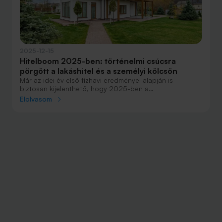
2025-12-15
Hitelboom 2025-ben: történelmi csúcsra
pörgött a lakáshitel és a személyi kölcsön
Már az idei év első tízhavi eredményei alapján is
biztosan kijelenthető, hogy 2025-ben a
lakáshitelpiacon és a személyi kölcsönök piacán is éves
Elolvasom
rekord születik.