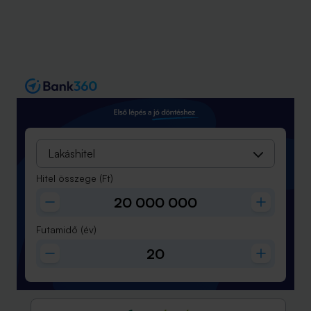
Lakáshitel
Hitel összege
(Ft)
Futamidő
(év)