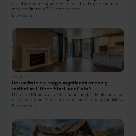
Októberben a magyarországi bruttó átlagkereset már
megközelítette a 700 ezer forintot.
Elolvasom
2025-12-17
Rekordhitelek, fogyó ingatlanok: meddig
tarthat az Otthon Start lendülete?
Bár az októberi számok tükrében megkérdőjelezhetetlen
az Otthon Start Program kezdeti lendülete, ugyanakkor
már egyre többször lehet hallani a program iránti
Elolvasom
érdeklődés mérséklődéséről.