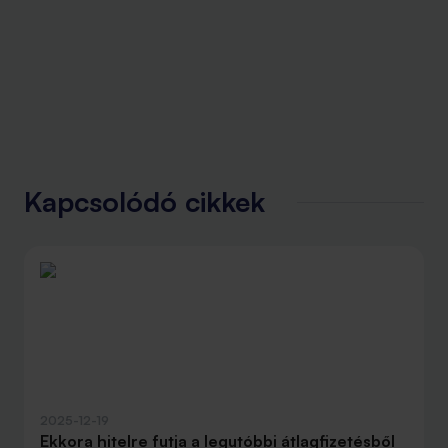
Kapcsolódó cikkek
2025-12-19
Ekkora hitelre futja a legutóbbi átlagfizetésből