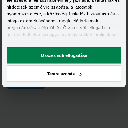
elemzése, a felhasználói élmény javítása, a tartalmak és
hirdetések személyre szabása, a látogatók
nyomonkövetése, a közösségi funkciók biztosítása és a
látogatók érdeklődésének megfelelő tartalmak
meghatározása céljából. Az Összes süti elfogadása
gombra kattintva beleegyezel, hogy sütiket tároljunk az
eszközödön. A beállításokat később is
megváltoztathatod.
Összes süti elfogadása
Kapcsolódó címkék
Testre szabás
LAKÁSHITEL
SZEMÉLYI KÖLCSÖN
MUNKÁSHITEL
FOLYÓSZÁMLAHITEL