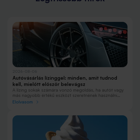
2026-08-06
Autóvásárlás lízinggel: minden, amit tudnod
kell, mielőtt először belevágsz
A lízing sokak számára vonzó megoldás, ha autót vagy
más nagyobb értékű eszközt szeretnének használni
anélkül, hogy azt egy összegben ki kellene fizetniük.
Elolvasom
Elsőre azonban könnyű elveszni a részletekben: önerő,
maradványérték, THM, GAP – csak néhány azok közül a
fogalmak közül, amelyekkel biztosan találkozol.