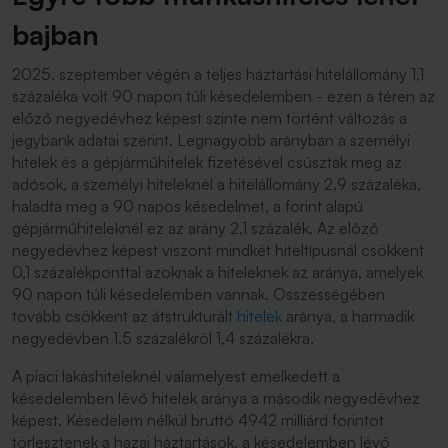
bajban
2025. szeptember végén a teljes háztartási hitelállomány 1,1
százaléka volt 90 napon túli késedelemben - ezen a téren az
előző negyedévhez képest szinte nem történt változás a
jegybank adatai szerint. Legnagyobb arányban a személyi
hitelek és a gépjárműhitelek fizetésével csúsztak meg az
adósok, a személyi hiteleknél a hitelállomány 2,9 százaléka,
haladta meg a 90 napos késedelmet, a forint alapú
gépjárműhiteleknél ez az arány 2,1 százalék. Az előző
negyedévhez képest viszont mindkét hiteltípusnál csökkent
0,1 százalékponttal azoknak a hiteleknek az aránya, amelyek
90 napon túli késedelemben vannak. Összességében
tovább csökkent az átstrukturált
hitelek
aránya, a harmadik
negyedévben 1,5 százalékról 1,4 százalékra.
A piaci lakáshiteleknél valamelyest emelkedett a
késedelemben lévő hitelek aránya a második negyedévhez
képest. Késedelem nélkül bruttó 4942 milliárd forintot
törlesztenek a hazai háztartások, a késedelemben lévő