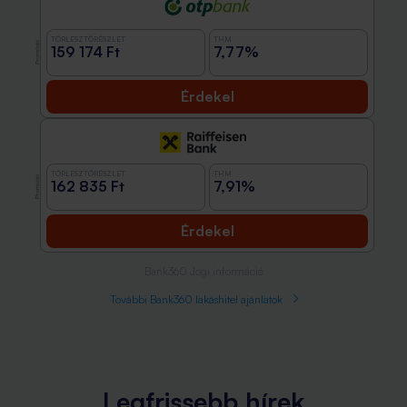
TÖRLESZTŐRÉSZLET
THM
Promóció
159 174 Ft
7,77%
Érdekel
TÖRLESZTŐRÉSZLET
THM
Promóció
162 835 Ft
7,91%
Érdekel
Bank360 Jogi információ
További Bank360 lakáshitel ajánlatok
Legfrissebb hírek