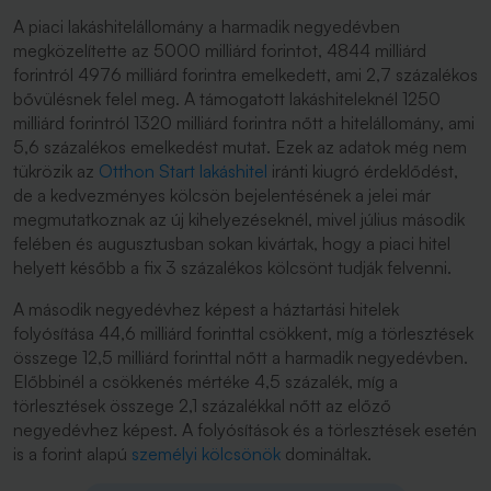
A piaci lakáshitelállomány a harmadik negyedévben
megközelítette az 5000 milliárd forintot, 4844 milliárd
forintról 4976 milliárd forintra emelkedett, ami 2,7 százalékos
bővülésnek felel meg. A támogatott lakáshiteleknél 1250
milliárd forintról 1320 milliárd forintra nőtt a hitelállomány, ami
5,6 százalékos emelkedést mutat. Ezek az adatok még nem
tükrözik az
Otthon Start lakáshitel
iránti kiugró érdeklődést,
de a kedvezményes kölcsön bejelentésének a jelei már
megmutatkoznak az új kihelyezéseknél, mivel július második
felében és augusztusban sokan kivártak, hogy a piaci hitel
helyett később a fix 3 százalékos kölcsönt tudják felvenni.
A második negyedévhez képest a háztartási hitelek
folyósítása 44,6 milliárd forinttal csökkent, míg a törlesztések
összege 12,5 milliárd forinttal nőtt a harmadik negyedévben.
Előbbinél a csökkenés mértéke 4,5 százalék, míg a
törlesztések összege 2,1 százalékkal nőtt az előző
negyedévhez képest. A folyósítások és a törlesztések esetén
is a forint alapú
személyi kölcsönök
domináltak.