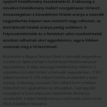
nyújtott hitelállomány összetételéről. A lakosság a
növekvő hitelállomány mellett szorgalmasan törleszt,
összességében a késedelmes hitelek aránya a második
negyedévhez képest nem mutatott nagy változást, az
átstrukturált hitelek aránya pedig csökkent. A
folyószámlahitelek és a fiatalokat célzó munkáshitelek
azonban adhatnak okot aggodalomra, egyre többen
csúsznak meg a törlesztéssel.
Közzétette a Magyar Nemzeti Bank a harmadik negyedévre
vonatkozó tájékoztatóját a háztartások hitelállományával
kapcsolatban. A teljes lakossági hitelállományt tekintve 3
százalékos bővülés történt a harmadik negyedévben, 11 967
milliárd forintról 12 324 milliárd forintra emelkedett a teljes
összeg. A lakosság összesen 266 milliárd forint értékben
törlesztett elő ugyanebben az időszakban. Legnagyobb
összegben a forint alapú piaci lakáshitelek állománya
növekedett, a teljes hitelállományon belül ezek a kölcsönök
40,4 százalékot tesznek ki.