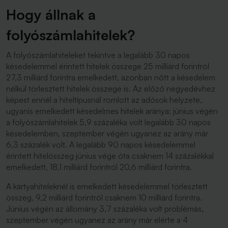
Hogy állnak a
folyószámlahitelek?
A folyószámlahiteleket tekintve a legalább 30 napos
késedelemmel érintett hitelek összege 25 milliárd forintról
27,3 milliárd forintra emelkedett, azonban nőtt a késedelem
nélkül törlesztett hitelek összege is. Az előző negyedévhez
képest ennél a hiteltípusnál romlott az adósok helyzete,
ugyanis emelkedett késedelmes hitelek aránya: június végén
a folyószámlahitelek 5,9 százaléka volt legalább 30 napos
késedelemben, szeptember végén ugyanez az arány már
6,3 százalék volt. A legalább 90 napos késedelemmel
érintett hitelösszeg június vége óta csaknem 14 százalékkal
emelkedett, 18,1 milliárd forintról 20,6 milliárd forintra.
A kártyahiteleknél is emelkedett késedelemmel törlesztett
összeg, 9,2 milliárd forintról csaknem 10 milliárd forintra.
Június végén az állomány 3,7 százaléka volt problémás,
szeptember végén ugyanez az arány már elérte a 4