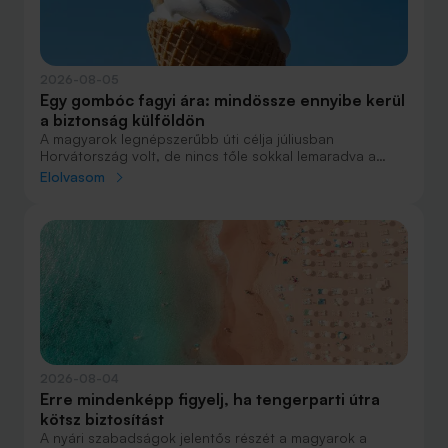
2026-08-05
Egy gombóc fagyi ára: mindössze ennyibe kerül
a biztonság külföldön
A magyarok legnépszerűbb úti célja júliusban
Horvátország volt, de nincs tőle sokkal lemaradva a
júniust megnyerő Olaszország sem. A tengerparti
Elolvasom
nyaralások fölénye elsöprő volt az adatok alapján,
autóval pedig majdnem annyian vágtak neki a
nyaralásnak, mint repülővel.
2026-08-04
Erre mindenképp figyelj, ha tengerparti útra
kötsz biztosítást
A nyári szabadságok jelentős részét a magyarok a