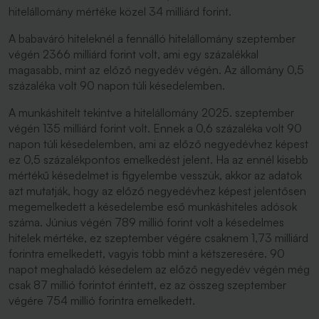
hitelállomány mértéke közel 34 milliárd forint.
A babaváró hiteleknél a fennálló hitelállomány szeptember
végén 2366 milliárd forint volt, ami egy százalékkal
magasabb, mint az előző negyedév végén. Az állomány 0,5
százaléka volt 90 napon túli késedelemben.
A munkáshitelt tekintve a hitelállomány 2025. szeptember
végén 135 milliárd forint volt. Ennek a 0,6 százaléka volt 90
napon túli késedelemben, ami az előző negyedévhez képest
ez 0,5 százalékpontos emelkedést jelent. Ha az ennél kisebb
mértékű késedelmet is figyelembe vesszük, akkor az adatok
azt mutatják, hogy az előző negyedévhez képest jelentősen
megemelkedett a késedelembe eső munkáshiteles adósok
száma. Június végén 789 millió forint volt a késedelmes
hitelek mértéke, ez szeptember végére csaknem 1,73 milliárd
forintra emelkedett, vagyis több mint a kétszeresére. 90
napot meghaladó késedelem az előző negyedév végén még
csak 87 millió forintot érintett, ez az összeg szeptember
végére 754 millió forintra emelkedett.