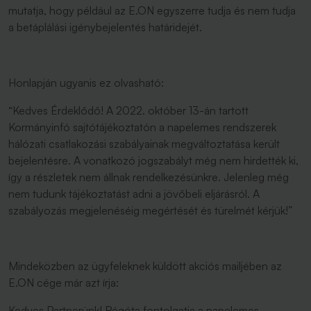
mutatja, hogy például az E.ON egyszerre tudja és nem tudja
a betáplálási igénybejelentés határidejét.
Honlapján ugyanis ez olvasható:
“Kedves Érdeklődő! A 2022. október 13-án tartott
Kormányinfó sajtótájékoztatón a napelemes rendszerek
hálózati csatlakozási szabályainak megváltoztatása került
bejelentésre. A vonatkozó jogszabályt még nem hirdették ki,
így a részletek nem állnak rendelkezésünkre. Jelenleg még
nem tudunk tájékoztatást adni a jövőbeli eljárásról. A
szabályozás megjelenéséig megértését és türelmét kérjük!”
Mindeközben az ügyfeleknek küldött akciós mailjében az
E.ON cége már azt írja:
Kedves Partnerünk! Régóta fontolgatja a napelemes