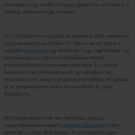
a kormány, hogy további tömeges igényt már nem bírna el a
jelenlegi villamosenergia-rendszer.
Az E.ON Solar nincs egyedül az ajánlatával, több napelemes
cég is kampányol az október 31-i dátummal, azt ígérve a
rezsijüket
csökkenteni
így akaróknak, hogy segít néhány nap
alatt benyújtani az igényt a betáplálásra a területi
áramszolgáltatóhoz még a kapuzárás előtt. Ez a dátum
ráadásul a hosszú hétvégére esik, így valójában még
kevesebb az idő, még ha az ajánlat összeállítása, elfogadása,
és az igénybejelentés online lebonyolítható is - írja a
Bank360.hu.
Attól mindenesetre már nem kell tartani, hogy az
ingyenmilliókkal kecsegtető
napelem pályázattal
tovább
növelnék a sorban állók számát. A novemberre beígért