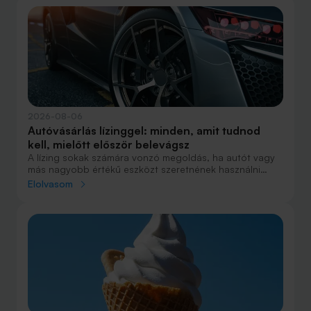
2026-08-06
Autóvásárlás lízinggel: minden, amit tudnod
kell, mielőtt először belevágsz
A lízing sokak számára vonzó megoldás, ha autót vagy
más nagyobb értékű eszközt szeretnének használni
anélkül, hogy azt egy összegben ki kellene fizetniük.
Elolvasom
Elsőre azonban könnyű elveszni a részletekben: önerő,
maradványérték, THM, GAP – csak néhány azok közül a
fogalmak közül, amelyekkel biztosan találkozol.