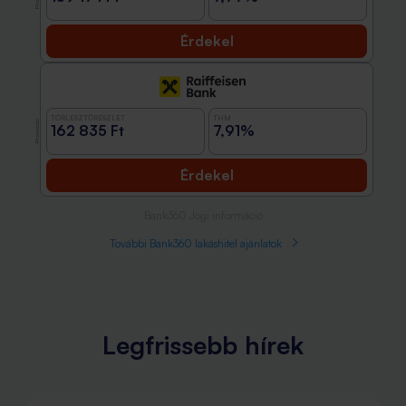
Érdekel
TÖRLESZTŐRÉSZLET
THM
Promóció
162 835 Ft
7,91%
Érdekel
Bank360 Jogi információ
További Bank360 lakáshitel ajánlatok
Legfrissebb hírek