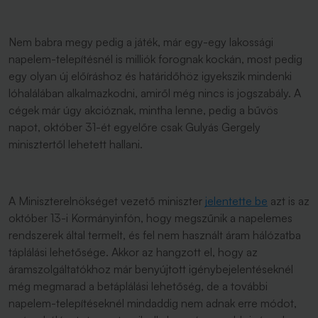
Nem babra megy pedig a játék, már egy-egy lakossági
napelem-telepítésnél is milliók forognak kockán, most pedig
egy olyan új előíráshoz és határidőhöz igyekszik mindenki
lóhalálában alkalmazkodni, amiről még nincs is jogszabály. A
cégek már úgy akcióznak, mintha lenne, pedig a bűvös
napot, október 31-ét egyelőre csak Gulyás Gergely
minisztertől lehetett hallani.
A Miniszterelnökséget vezető miniszter
jelentette be
azt is az
október 13-i Kormányinfón, hogy megszűnik a napelemes
rendszerek által termelt, és fel nem használt áram hálózatba
táplálási lehetősége. Akkor az hangzott el, hogy az
áramszolgáltatókhoz már benyújtott igénybejelentéseknél
még megmarad a betáplálási lehetőség, de a további
napelem-telepítéseknél mindaddig nem adnak erre módot,