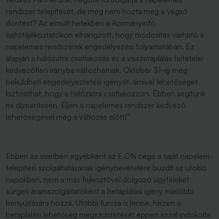
rendszer telepítését, de még nem hozta meg a végső
döntést? Az elmúlt hetekben a Kormányinfó
sajtótájékoztatókon elhangzott, hogy módosítás várható a
napelemes rendszerek engedélyezési folyamatában. Ez
alapján a hálózatra csatlakozás és a visszatáplálás feltételei
kedvezőtlen irányba változhatnak. Október 31-ig még
beküldheti engedélyeztetési igényét, amivel lehetőséget
biztosíthat, hogy a hálózatra csatlakozzon. Ebben segítünk
mi díjmentesen. Éljen a napelemes rendszer kedvező
lehetőségével még a változás előtt!”
Ebben az esetben egyébként az E.ON cége a saját napelem-
telepítési szolgáltatásának igénybevételére buzdít az utolsó
napokban, nem a más fejlesztővel dolgozó ügyfeleket
sürgeti áramszolgáltatóként a betáplálási igény mielőbbi
benyújtására hozzá. Utóbbi furcsa is lenne, hiszen a
betáplálási lehetőség megszüntetését éppen azzal indokolta