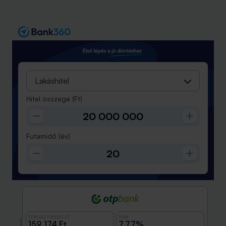
Lakáshitel
Hitel összege
(Ft)
Futamidő
(év)
TÖRLESZTŐRÉSZLET
THM
Promóció
159 174 Ft
7,77%