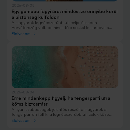
2026-08-05
Egy gombóc fagyi ára: mindössze ennyibe kerül
a biztonság külföldön
A magyarok legnépszerűbb úti célja júliusban
Horvátország volt, de nincs tőle sokkal lemaradva a
júniust megnyerő Olaszország sem. A tengerparti
Elolvasom
nyaralások fölénye elsöprő volt az adatok alapján,
autóval pedig majdnem annyian vágtak neki a
nyaralásnak, mint repülővel.
2026-08-04
Erre mindenképp figyelj, ha tengerparti útra
kötsz biztosítást
A nyári szabadságok jelentős részét a magyarok a
tengerparton töltik, a legnépszerűbb úti célok közé
Horvátország, Olaszország és Görögország tartozik. A
Elolvasom
nyaralás szervezésekor általában nagy figyelmet kap a
szállás, az útvonal vagy éppen a programok