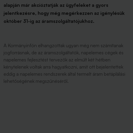
alapján már akcióztatják az ügyfeleket a gyors
jelentkezésre, hogy még megérkezzen az igénylésük
október 31-ig az áramszolgáltatójukhoz.
A Kormányinfón elhangzottak ugyan még nem számítanak
jogforrásnak, de az áramszolgáltatók, napelemes cégek és
napelemes fejlesztést tervezők az elmúlt két hétben
kénytelenek voltak arra hagyatkozni, amit ott bejelentettek
eddig a napelemes rendszerek által termelt áram betáplálási
lehetőségének megszűnéséről.