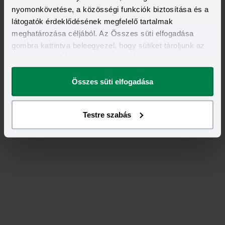
nyomonkövetése, a közösségi funkciók biztosítása és a
látogatók érdeklődésének megfelelő tartalmak
meghatározása céljából. Az Összes süti elfogadása
gombra kattintva beleegyezel, hogy sütiket tároljunk az
eszközödön. A beállításokat később is
megváltoztathatod.
Összes süti elfogadása
Kapcsolódó címkék
NAPELEM
NAPELEM PÁLYÁZAT
REZSICSÖKKENTÉS
Testre szabás
REZSI KALKULÁTOR