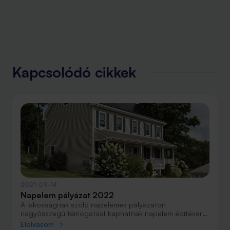
Kapcsolódó cikkek
2021-09-14
Napelem pályázat 2022
A lakosságnak szóló napelemes pályázaton
nagyösszegű támogatást kaphatnak napelem építésére
és fűtéskorszerűsítésre azok a háztartások, ahol az egy
Elolvasom