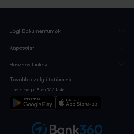
megtervezése, az utasbiztosítás kiválasztása azonban
sokszor az utolsó pillanatra marad.
Jogi Dokumentumok
Kapcsolat
Hasznos Linkek
További szolgáltatásaink
Ismerd meg a Bank360 Koint!