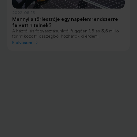
2022-08-15
Mennyi a törlesztője egy napelemrendszerre
felvett hitelnek?
A háztól és fogyasztásunktól függően 1,5 és 3,5 millió
forint közötti összegből hozhatók ki érdemi
napelemrendszerek. Ha belevágunk hitelből, havi 50-60
Elolvasom
ezer körüli törlesztőrészleteket kell vállalnunk érte.