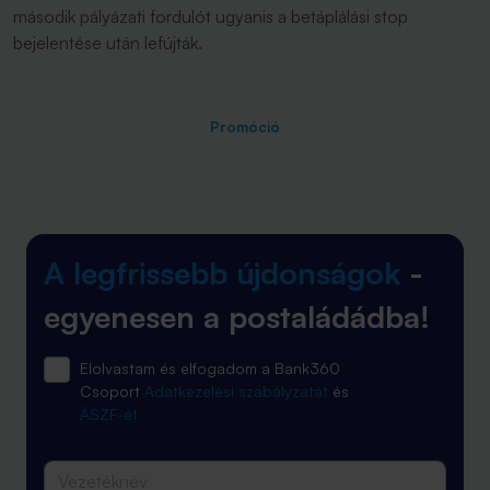
második pályázati fordulót ugyanis a betáplálási stop
bejelentése után lefújták.
Promóció
A legfrissebb újdonságok
-
egyenesen a postaládádba!
Elolvastam és elfogadom a Bank360
Csoport
Adatkezelési szabályzatát
és
ÁSZF-ét