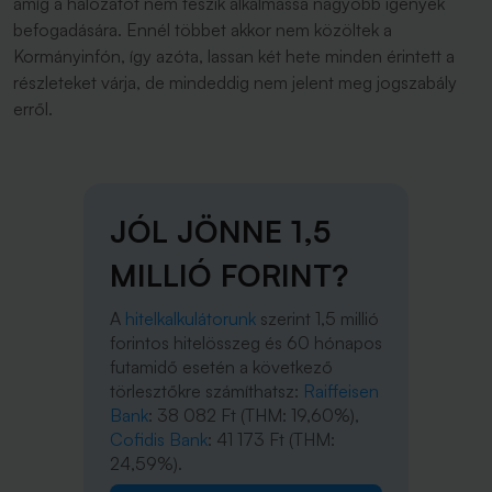
amíg a hálózatot nem teszik alkalmassá nagyobb igények
befogadására. Ennél többet akkor nem közöltek a
Kormányinfón, így azóta, lassan két hete minden érintett a
részleteket várja, de mindeddig nem jelent meg jogszabály
erről.
JÓL JÖNNE 1,5
MILLIÓ FORINT?
A
hitelkalkulátorunk
szerint 1,5 millió
forintos hitelösszeg és 60 hónapos
futamidő esetén a következő
törlesztőkre számíthatsz:
Raiffeisen
Bank
: 38 082 Ft (THM: 19,60%),
Cofidis Bank
: 41 173 Ft (THM:
24,59%).