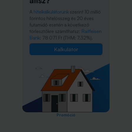
állsz?
A
hitelkalkulátorunk
szerint 10 millió
forintos hitelösszeg és 20 éves
futamidő esetén a következő
törlesztőkre számíthatsz:
Raiffeisen
Bank
: 78 071 Ft (THM: 7,32%).
Kalkulátor
Promóció