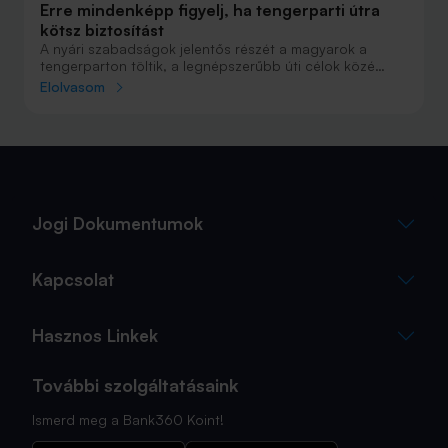
Erre mindenképp figyelj, ha tengerparti útra
kötsz biztosítást
A nyári szabadságok jelentős részét a magyarok a
tengerparton töltik, a legnépszerűbb úti célok közé
Horvátország, Olaszország és Görögország tartozik. A
Elolvasom
nyaralás szervezésekor általában nagy figyelmet kap a
szállás, az útvonal vagy éppen a programok
megtervezése, az utasbiztosítás kiválasztása azonban
sokszor az utolsó pillanatra marad.
Jogi Dokumentumok
Kapcsolat
Hasznos Linkek
További szolgáltatásaink
Ismerd meg a Bank360 Koint!