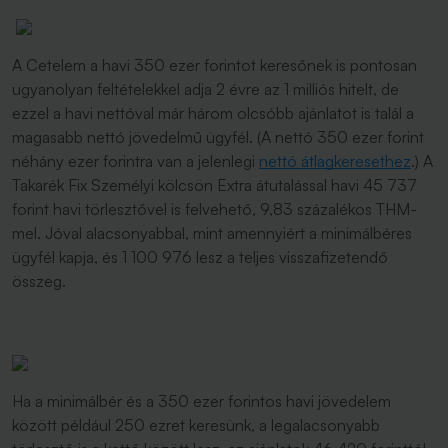
A Cetelem a havi 350 ezer forintot keresőnek is pontosan
ugyanolyan feltételekkel adja 2 évre az 1 milliós hitelt, de
ezzel a havi nettóval már három olcsóbb ajánlatot is talál a
magasabb nettó jövedelmű ügyfél. (A nettó 350 ezer forint
néhány ezer forintra van a jelenlegi
nettó átlagkeresethez
.) A
Takarék Fix Személyi kölcsön Extra átutalással havi 45 737
forint havi törlesztővel is felvehető, 9,83 százalékos THM-
mel. Jóval alacsonyabbal, mint amennyiért a minimálbéres
ügyfél kapja, és 1 100 976 lesz a teljes visszafizetendő
összeg.
Ha a minimálbér és a 350 ezer forintos havi jövedelem
között például 250 ezret keresünk, a legalacsonyabb