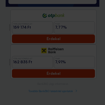
TÖRLESZTŐRÉSZLET
THM
Promóció
159 174 Ft
7,77%
Érdekel
TÖRLESZTŐRÉSZLET
THM
Promóció
162 835 Ft
7,91%
Érdekel
Bank360 Jogi információ
További Bank360 lakáshitel ajánlatok