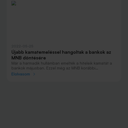
2022-05-25
Újabb kamatemeléssel hangoltak a bankok az
MNB döntésére
Már a harmadik hullámban emelték a hiteleik kamatát a
bankok májusban. Ezzel még az MNB korábbi
kamatemeléseinek hatása épült be a
Elolvasom
kölcsönfeltételekbe.