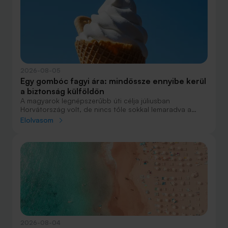
2026-08-05
Egy gombóc fagyi ára: mindössze ennyibe kerül
a biztonság külföldön
A magyarok legnépszerűbb úti célja júliusban
Horvátország volt, de nincs tőle sokkal lemaradva a
júniust megnyerő Olaszország sem. A tengerparti
Elolvasom
nyaralások fölénye elsöprő volt az adatok alapján,
autóval pedig majdnem annyian vágtak neki a
nyaralásnak, mint repülővel.
2026-08-04