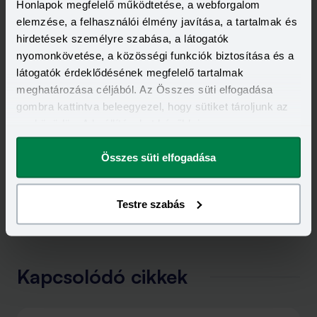
Kapcsolódó címkék
Honlapok megfelelő működtetése, a webforgalom
elemzése, a felhasználói élmény javítása, a tartalmak és
SZEMÉLYI KÖLCSÖN
THM
HITELIGÉNYLÉS
hirdetések személyre szabása, a látogatók
nyomonkövetése, a közösségi funkciók biztosítása és a
látogatók érdeklődésének megfelelő tartalmak
meghatározása céljából. Az Összes süti elfogadása
gombra kattintva beleegyezel, hogy sütiket tároljunk az
eszközödön. A beállításokat később is
megváltoztathatod.
Összes süti elfogadása
Testre szabás
Kapcsolódó cikkek