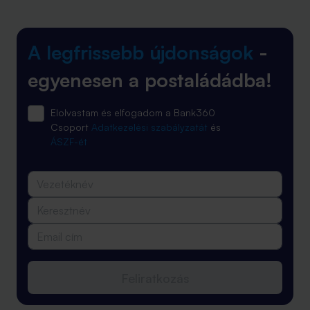
A legfrissebb újdonságok
-
egyenesen a postaládádba!
Elolvastam és elfogadom a Bank360
Csoport
Adatkezelési szabályzatát
és
ÁSZF-ét
Feliratkozás