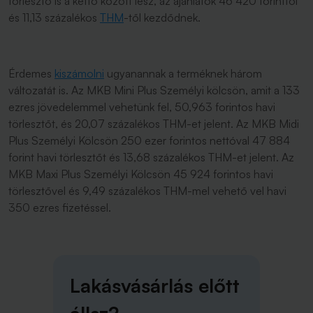
törlesztő is a kettő között lesz, az ajánlatok 46 420 forinttól
és 11,13 százalékos
THM
-től kezdődnek.
Érdemes
kiszámolni
ugyanannak a terméknek három
változatát is. Az MKB Mini Plus Személyi kölcsön, amit a 133
ezres jövedelemmel vehetünk fel, 50,963 forintos havi
törlesztőt, és 20,07 százalékos THM-et jelent. Az MKB Midi
Plus Személyi Kölcsön 250 ezer forintos nettóval 47 884
forint havi törlesztőt és 13,68 százalékos THM-et jelent. Az
MKB Maxi Plus Személyi Kölcsön 45 924 forintos havi
törlesztővel és 9,49 százalékos THM-mel vehető vel havi
350 ezres fizetéssel.
Lakásvásárlás előtt