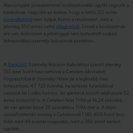
Alacsonyabb jövedelemmel kockázatosabb ügyfél vagyunk a
bankoknak, nagyobb az esélye, hogy a nettó 133 ezres
minimálbérből
nem tudjuk fizetni a részleteket, mint a
jelenleg 350 ezres nettó
átlagbérből
. Ennek a kockázatnak
ára van, különösen a jelzáloggal nem biztosított szabad
felhasználású személyi kölcsönök esetében.
A
Bank360
Személyi Kölcsön Kalkulátora szerint jelenleg
133 ezer forint havi nettóval a Cetelem Minősített
Fogyasztóbarát Személyi Hitele jár a legkisebb havi
törlesztővel, 47 725 forinttal, ha kétéves futamidővel
veszünk fel 1 millió forintot. Az ajánlatok között találhatunk 52
ezres törlesztőt is. A Cetelem hitel THM-je 14,24 százalék,
de van ajánlat közel 25 százalékos THM-mel is. A teljes
visszafizetendő összeg a Cetelemnél 1 145 400 forint lesz,
több mint 44 ezerrel magasabb, mint a 350 ezret kereső
ügyfélé.