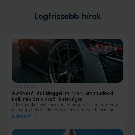
Legfrissebb hírek
2026-08-06
Autóvásárlás lízinggel: minden, amit tudnod
kell, mielőtt először belevágsz
A lízing sokak számára vonzó megoldás, ha autót vagy
más nagyobb értékű eszközt szeretnének használni
anélkül, hogy azt egy összegben ki kellene fizetniük.
Elolvasom
Elsőre azonban könnyű elveszni a részletekben: önerő,
maradványérték, THM, GAP – csak néhány azok közül a
fogalmak közül, amelyekkel biztosan találkozol.