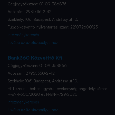
Cégjegyzékszám: 01-09-386875
Adószám: 29317116-2-42
Székhely: 1061 Budapest, Andrássy út 10.
Függő közvetítői nyilvántartási szám: 221072600123
Intézménykeresés
Tovább az üzletszabályzathoz
Bank360 Közvetítő Kft.
Cégjegyzékszám: 01-09-358866
Adószám: 27955350-2-42
Székhely: 1061 Budapest, Andrássy út 10.
HPT szerinti többes ügynöki tevékenység engedélyszáma:
H-EN-I-600/2020 és H-EN-I-729/2020
Intézménykeresés
Tovább az üzletszabályzathoz