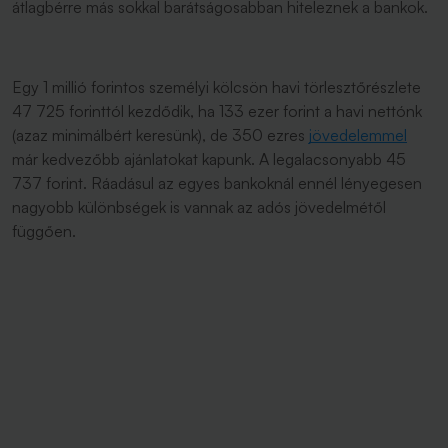
átlagbérre más sokkal barátságosabban hiteleznek a bankok.
Egy 1 millió forintos személyi kölcsön havi törlesztőrészlete
47 725 forinttól kezdődik, ha 133 ezer forint a havi nettónk
(azaz minimálbért keresünk), de 350 ezres
jövedelemmel
már kedvezőbb ajánlatokat kapunk. A legalacsonyabb 45
737 forint. Ráadásul az egyes bankoknál ennél lényegesen
nagyobb különbségek is vannak az adós jövedelmétől
függően.