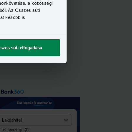
omonkövetése, a közösségi
ból. Az Összes süti
kat később is
szes süti elfogadása
Lakáshitel
itel összege
(Ft)