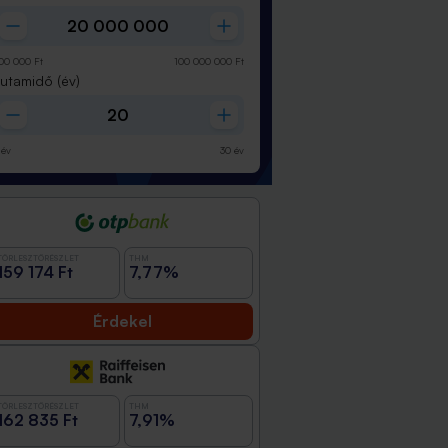
00 000
Ft
100 000 000
Ft
Futamidő
(év)
év
30
év
TÖRLESZTŐRÉSZLET
THM
159 174 Ft
7,77%
Érdekel
TÖRLESZTŐRÉSZLET
THM
162 835 Ft
7,91%