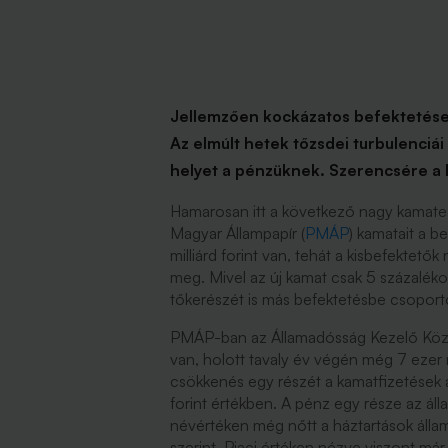
Jellemzően kockázatos befektetések
Az elmúlt hetek tőzsdei turbulenciá
helyet a pénzüknek. Szerencsére a le
Hamarosan itt a következő nagy kamates
Magyar Állampapír (
PMÁP
) kamatait a 
milliárd forint van, tehát a kisbefektető
meg. Mivel az új kamat csak 5 százaléko
tőkerészét is más befektetésbe csoport
PMÁP-ban az Államadósság Kezelő Közpon
van, holott tavaly év végén még 7 ezer mi
csökkenés egy részét a kamatfizetések ad
forint értékben. A pénz egy része az áll
névértéken még nőtt a háztartások áll
szerint. Piaci értéken nézve viszont má