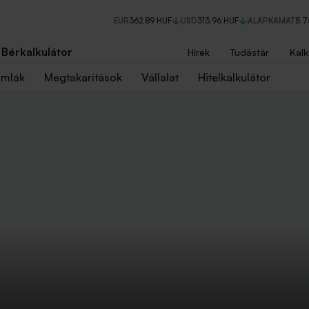
EUR
362,89 HUF
USD
313,96 HUF
ALAPKAMAT
5,
Bérkalkulátor
Hírek
Tudástár
Kalk
ámlák
Megtakarítások
Vállalat
Hitelkalkulátor