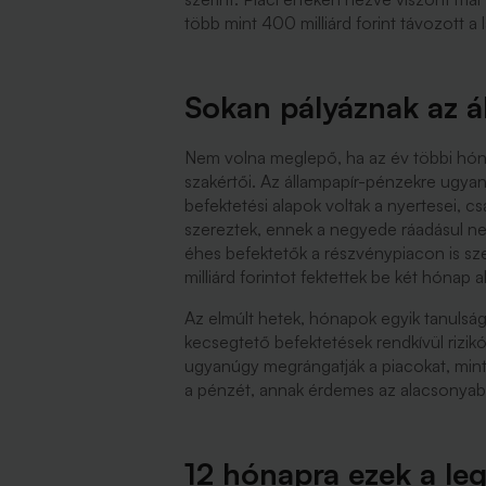
több mint 400 milliárd forint távozott a 
Sokan pályáznak az á
Nem volna meglepő, ha az év többi hónap
szakértői. Az állampapír-pénzekre ugyani
befektetési alapok voltak a nyertesei, cs
szereztek, ennek a negyede ráadásul nem
éhes befektetők a részvénypiacon is sze
milliárd forintot fektettek be két hónap a
Az elmúlt hetek, hónapok egyik tanulsá
kecsegtető befektetések rendkívül rizi
ugyanúgy megrángatják a piacokat, mint 
a pénzét, annak érdemes az alacsonyab
12 hónapra ezek a leg