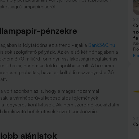
lakossági állampapírpiacról.
20
Co
llampapír-pénzekre
sz
fe
Si
jában is folytatódna ez a trend - írják a
Bank360.hu
Fi
s sok szolgáltató pályázik. Az év első két hónapjában a
nö
El
aknem 370 milliárd forintnyi friss lakossági megtakarítást
lez
meg
 is hazai, hanem külföldi alapokba került. A hozamra
pé
rencsét próbáltak, hazai és külföldi részvényekbe 36
tűz
latt.
me
ár
ga volt azonban az is, hogy a magas hozammal
sz
sz
kósak, a vámháborúval kapcsolatos fejlemények
a fegyveres konfliktusok. Aki nem szeretné kockáztatni
b kockázatú befektetések között körülnéznie.
20
Co
jobb ajánlatok