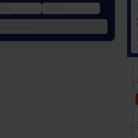
5
Feliratkozás
2
Promóció
Promóció