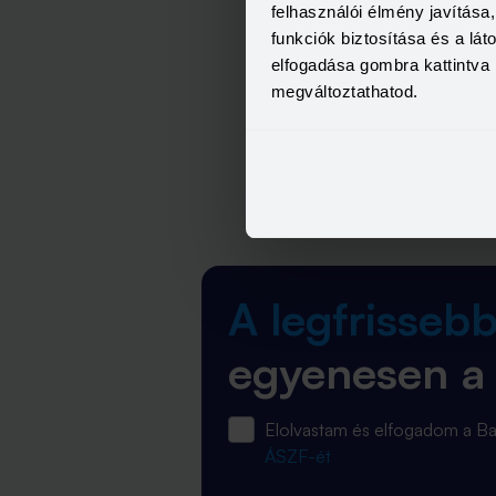
felhasználói élmény javítás
funkciók biztosítása és a lá
elfogadása gombra kattintva 
megváltoztathatod.
A legfrisseb
egyenesen a
Elolvastam és elfogadom a 
ÁSZF-ét