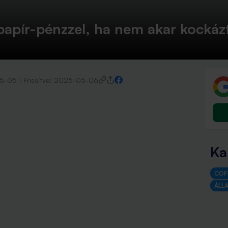
papír-pénzzel, ha nem akar kockáz
5-05
|
Frissítve:
2025-05-06
Ka
COF
ÁLL