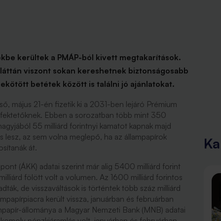
be kerültek a PMÁP-ból kivett megtakarítások.
i láttán viszont sokan kereshetnek biztonságosabb
kötött betétek között is találni jó ajánlatokat.
ő, május 21-én fizetik ki a 2031-ben lejáró Prémium
befektetőknek. Ebben a sorozatban több mint 350
k nagyjából 55 milliárd forintnyi kamatot kapnak majd
s lesz, az sem volna meglepő, ha az állampapírok
Ka
osítanák át.
t (ÁKK) adatai szerint már alig 5400 milliárd forint
lliárd fölött volt a volumen. Az 1600 milliárd forintos
ták, de visszaváltások is történtek több száz milliárd
ampapírpiacra került vissza, januárban és februárban
ampapír-állománya a Magyar Nemzeti Bank (MNB) adatai
r komoly pénzkiáramlás volt, januárban és februárban