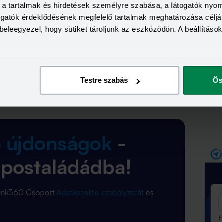
a, a tartalmak és hirdetések személyre szabása, a látogatók ny
togatók érdeklődésének megfelelő tartalmak meghatározása céljá
beleegyezel, hogy sütiket tároljunk az eszközödön. A beállításo
Testre szabás
Ös
b újdonságok
-
 postaládádba!
Bank360 Csoport
Adatkezelési szabályzatát
és
H