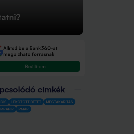
tatni?
Állítsd be a Bank360-at
megbízható forrásnak!
Beállítom
pcsolódó címkék
IDIS
LEKÖTÖTT BETÉT
MEGTAKARÍTÁS
AMPAPÍR
PMÁP