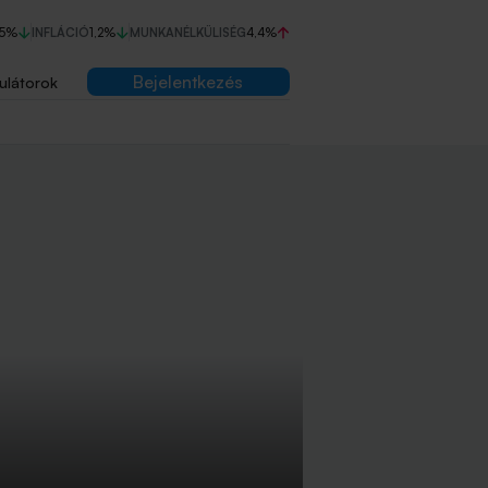
75%
INFLÁCIÓ
1,2%
MUNKANÉLKÜLISÉG
4,4%
Bejelentkezés
ulátorok