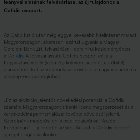
leányvállalatának felvásárlása, az új tulajdonos a
Cofidis csoport.
Az újabb fúzió után még eggyel kevesebb hitelintézet maradt
Magyarországon, sikeresen lezárult ugyanis a Magyar
Cetelem Bank Zrt. felvásárlása - adta hírül közleményében
a
Cofidis
. A felvásárlással a Cofidis csoport célja a
fogyasztási hitelek (személyi kölcsön, áruhitel, autóhitel)
piacán betöltött szerepének az erősítése a magyar piacon és
a közép-európai régióban.
„Ez az akvizíció jelentős növekedési potenciál a Cofidis
számára Magyarországon: a banki licenc megszerzését és a
kereskedelmi partnerhálózat további bővülését jelenti.
Szeretnénk megerősíteni a piaci pozíciónkat Közép-
Európában” – jelentette ki Gilles Sauret, a Cofidis csoport
igazgatóságának elnöke.