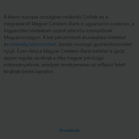
A kilenc európai országban működő Cofidis és a
megvásárolt Magyar Cetelem Bank is ugyanazon a piacon, a
fogyasztási hitelekben számít jelentős szereplőnek
Magyarországon. A két pénzintézet áruvásárlási hiteleket
és
személyi kölcsönöket
, kisebb összegű gyorskölcsönöket
nyújt. Ezen felül a Magyar Cetelem Bank betétet is gyűjt,
éppen egyike azoknak a ritka magyar pénzügyi
intézményeknek, amelyek rendszeresen az infláció felett
kínálnak betéti kamatot.
Promóció