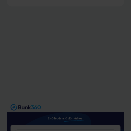
Zrt. néven folytatja tevékenységét. A névváltás egy
hosszabb folyamat egyik állomása, a teljes
összeolvadás több szakaszban valósul meg.