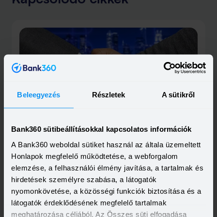
Beleegyezés
Részletek
A sütikről
2023-05-31
A Cofidis megvásárolja a Magyar Cetelem
Bankot
Bank360 sütibeállításokkal kapcsolatos információk
Folytatódik a fúziós hullám a magyar hitelpiacon: Cofidis
megvásárolja az itteni Cetelem Bankot. A két francia cég
A Bank360 weboldal sütiket használ az általa üzemeltett
üzlete különösen az áruvásárlási hitelekben jelent majd
Elolvasom
Honlapok megfelelő működtetése, a webforgalom
nagy koncentrációt, de a fogyasztási kölcsönök teljes
piacán is jelentősebb szereplő jön létre az akvizícióval.
elemzése, a felhasználói élmény javítása, a tartalmak és
hirdetések személyre szabása, a látogatók
nyomonkövetése, a közösségi funkciók biztosítása és a
látogatók érdeklődésének megfelelő tartalmak
meghatározása céljából. Az Összes süti elfogadása