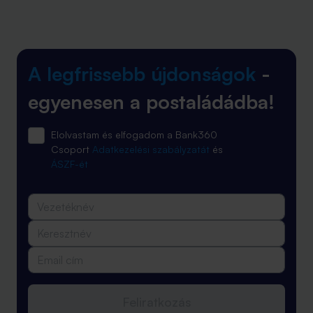
A legfrissebb újdonságok
-
egyenesen a postaládádba!
Elolvastam és elfogadom a Bank360
Csoport
Adatkezelési szabályzatát
és
ÁSZF-ét
Feliratkozás