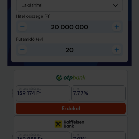
Lakáshitel
Hitel összege
(Ft)
Futamidő
(év)
TÖRLESZTŐRÉSZLET
THM
Promóció
159 174 Ft
7,77%
Érdekel
TÖRLESZTŐRÉSZLET
THM
Promóció