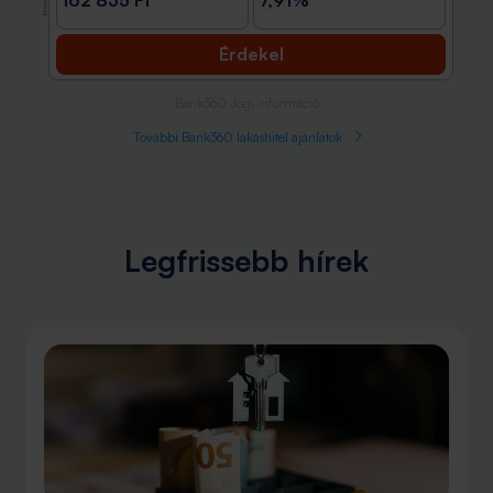
162 835 Ft
7,91%
Érdekel
Bank360 Jogi információ
További Bank360 lakáshitel ajánlatok
Legfrissebb hírek