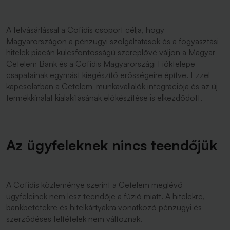
A felvásárlással a Cofidis csoport célja, hogy
Magyarországon a pénzügyi szolgáltatások és a fogyasztási
hitelek piacán kulcsfontosságú szereplővé váljon a Magyar
Cetelem Bank és a Cofidis Magyarországi Fióktelepe
csapatainak egymást kiegészítő erősségeire építve. Ezzel
kapcsolatban a Cetelem-munkavállalók integrációja és az új
termékkínálat kialakításának előkészítése is elkezdődött.
Az ügyfeleknek nincs teendőjük
A Cofidis közleménye szerint a Cetelem meglévő
ügyfeleinek nem lesz teendője a fúzió miatt. A hitelekre,
bankbetétekre és hitelkártyákra vonatkozó pénzügyi és
szerződéses feltételek nem változnak.