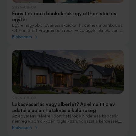
2026-08-09
Ennyit ér ma a bankoknak egy otthon startos
ügyfél
Egyre nagyobb jóváírási akciókat hirdetnek a bankok az
Otthon Start Programban részt vevő ügyfeleknek, van,
ahol összesen akár félmillió forint jóváírást is össze lehet
Elolvasom
gyűjteni különböző kedvezményekkel. Hol lehet ennek a
vége és pontosan milyen feltételeket kell vállalni a
nagyobb jóváírásért?
2026-08-08
Lakásvásárlás vagy albérlet? Az elmúlt tíz év
adatai alapján hatalmas a különbség
Az egyetemi felvételi ponthatárok kihirdetése kapcsán
nemrég külön cikkben foglalkoztunk azzal a kérdéssel,
hogy lakást venni vagy vásárolni éri meg jobban. Előző
Elolvasom
cikkünkben jelentős részben a jövőre vonatkozó