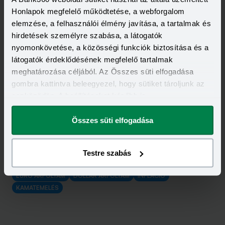
Honlapok megfelelő működtetése, a webforgalom
elemzése, a felhasználói élmény javítása, a tartalmak és
hirdetések személyre szabása, a látogatók
nyomonkövetése, a közösségi funkciók biztosítása és a
látogatók érdeklődésének megfelelő tartalmak
meghatározása céljából. Az Összes süti elfogadása
gombra kattintva beleegyezel, hogy sütiket tároljunk az
eszközödön. A beállításokat később is
megváltoztathatod.
Összes süti elfogadása
Kapcsolódó címkék
Testre szabás
EURO ÁRFOLYAM
DOLLÁR ÁRFOLYAM
INFLÁCIÓ
KAMATEMELÉS