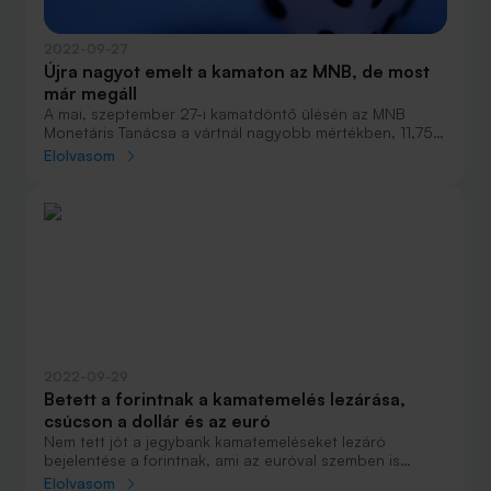
2022-09-27
Újra nagyot emelt a kamaton az MNB, de most
már megáll
A mai, szeptember 27-i kamatdöntő ülésén az MNB
Monetáris Tanácsa a vártnál nagyobb mértékben, 11,75
százalékról 13 százalékra emelte a jegybanki
Elolvasom
alapkamatot. Viszont ezzel lezárja a kamatemelési
ciklusát.
2022-09-29
Betett a forintnak a kamatemelés lezárása,
csúcson a dollár és az euró
Nem tett jót a jegybank kamatemeléseket lezáró
bejelentése a forintnak, ami az euróval szemben is
rekordszintre gyengült. Bő félév alatt hatalmasat
Elolvasom