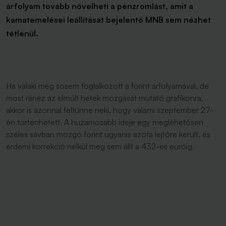
árfolyam tovább növelheti a pénzromlást, amit a
kamatemelései leállítását bejelentő MNB sem nézhet
tétlenül.
Ha valaki még sosem foglalkozott a forint árfolyamával, de
most ránéz az elmúlt hetek mozgását mutató grafikonra,
akkor is azonnal feltűnne neki, hogy valami szeptember 27-
én történhetett. A huzamosabb ideje egy meglehetősen
széles sávban mozgó forint ugyanis azóta lejtőre került, és
érdemi korrekció nélkül meg sem állt a 432-es euróig.