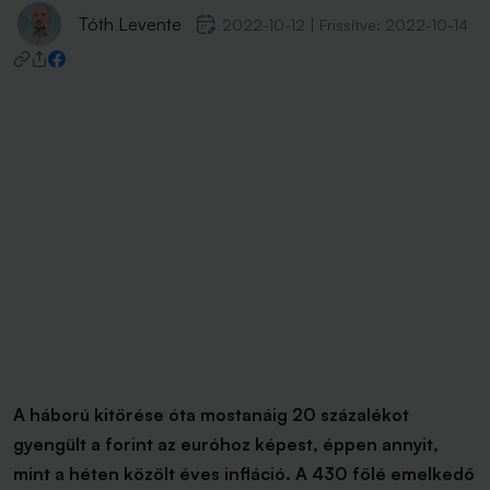
Tóth Levente
2022-10-12
|
Frissítve:
2022-10-14
A háború kitörése óta mostanáig 20 százalékot
gyengült a forint az euróhoz képest, éppen annyit,
mint a héten közölt éves infláció. A 430 fölé emelkedő