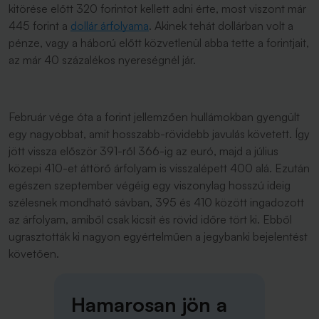
kitörése előtt 320 forintot kellett adni érte, most viszont már
445 forint a
dollár árfolyama
. Akinek tehát dollárban volt a
pénze, vagy a háború előtt közvetlenül abba tette a forintjait,
az már 40 százalékos nyereségnél jár.
Február vége óta a forint jellemzően hullámokban gyengült
egy nagyobbat, amit hosszabb-rövidebb javulás követett. Így
jött vissza először 391-ről 366-ig az euró, majd a július
közepi 410-et áttörő árfolyam is visszalépett 400 alá. Ezután
egészen szeptember végéig egy viszonylag hosszú ideig
szélesnek mondható sávban, 395 és 410 között ingadozott
az árfolyam, amiből csak kicsit és rövid időre tört ki. Ebből
ugrasztották ki nagyon egyértelműen a jegybanki bejelentést
követően.
Hamarosan jön a