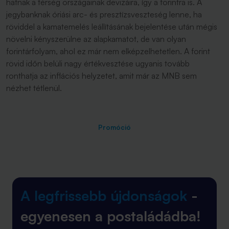
hatnak a térség országainak devizáira, így a forintra is. A
jegybanknak óriási arc- és presztízsveszteség lenne, ha
röviddel a kamatemelés leállításának bejelentése után mégis
növelni kényszerülne az alapkamatot, de van olyan
forintárfolyam, ahol ez már nem elképzelhetetlen. A forint
rövid időn belüli nagy értékvesztése ugyanis tovább
ronthatja az inflációs helyzetet, amit már az MNB sem
nézhet tétlenül.
Promóció
A legfrissebb újdonságok
-
egyenesen a postaládádba!