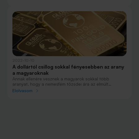
kaszáltak azok, akik a forintjukat idejekorán euróra vagy
dollárra váltották.
2022-10-10
A dollártól csillog sokkal fényesebben az arany
a magyaroknak
Annak ellenére vesznek a magyarok sokkal több
aranyat, hogy a nemesfém tőzsdei ára az elmúlt
hónapokban jelentősen csökkent. A dollár szárnyalása
Elolvasom
azonban megoldja nekik, hogy még így is megérje
vásárolniuk.