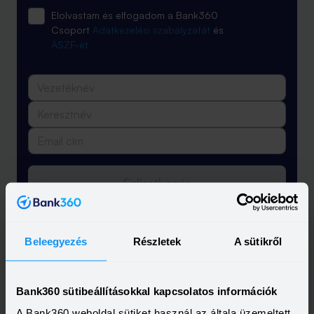
Elolvastam és elfogadom a Bank360
Csoport
Adatkezelési szabályzatát
és
ÁSZF-ét
Feliratkozás
Beleegyezés
Részletek
A sütikről
Bank360 sütibeállításokkal kapcsolatos információk
A Bank360 weboldal sütiket használ az általa üzemeltett