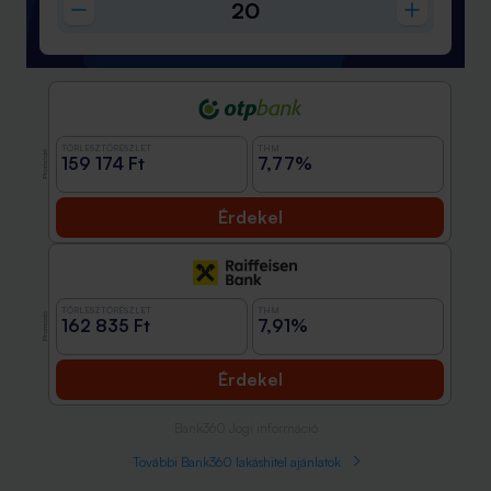
TÖRLESZTŐRÉSZLET
THM
Promóció
159 174 Ft
7,77%
Érdekel
TÖRLESZTŐRÉSZLET
THM
Promóció
162 835 Ft
7,91%
Érdekel
Bank360 Jogi információ
További Bank360 lakáshitel ajánlatok