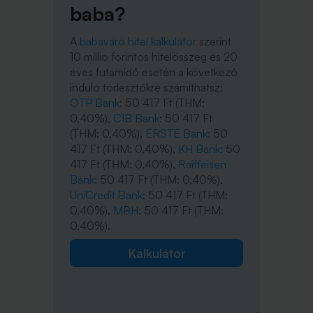
baba?
A
babaváró hitel kalkulátor
szerint
10 millió forintos hitelösszeg és 20
éves futamidő esetén a következő
induló törlesztőkre számíthatsz:
OTP Bank
: 50 417 Ft (THM:
0,40%),
CIB Bank
: 50 417 Ft
(THM: 0,40%),
ERSTE Bank
: 50
417 Ft (THM: 0,40%),
KH Bank
: 50
417 Ft (THM: 0,40%),
Raiffeisen
Bank
: 50 417 Ft (THM: 0,40%),
UniCredit Bank
: 50 417 Ft (THM:
0,40%),
MBH
: 50 417 Ft (THM:
0,40%).
Kalkulátor