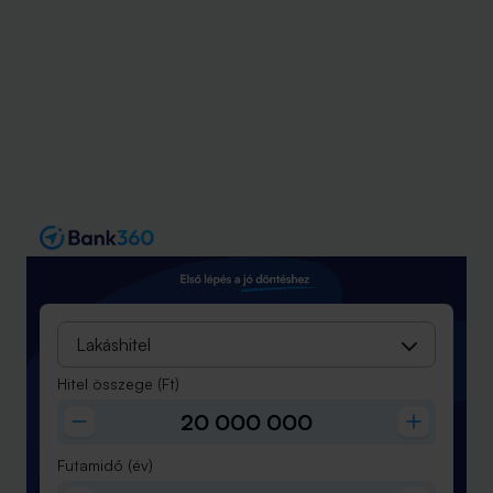
Lakáshitel
Hitel összege
(Ft)
Futamidő
(év)