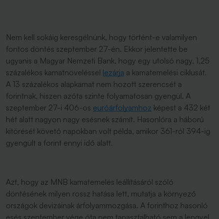
Nem kell sokáig keresgélnünk, hogy történt-e valamilyen
fontos döntés szeptember 27-én. Ekkor jelentette be
ugyanis a Magyar Nemzeti Bank, hogy egy utolsó nagy, 1,25
százalékos kamatnöveléssel
lezárja
a kamatemelési ciklusát.
A 13 százalékos alapkamat nem hozott szerencsét a
forintnak, hiszen azóta szinte folyamatosan gyengül. A
szeptember 27-i 406-os
euróárfolyamhoz
képest a 432 két
hét alatt nagyon nagy esésnek számít. Hasonlóra a háború
kitörését követő napokban volt példa, amikor 361-ról 394-ig
gyengült a forint ennyi idő alatt.
Azt, hogy az MNB kamatemelés leállításáról szóló
döntésének milyen rossz hatása lett, mutatja a környező
országok devizáinak árfolyammozgása. A forinthoz hasonló
esés szeptember vége óta nem tapasztalható sem a lengyel