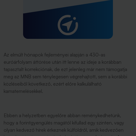
Az elmúlt hónapok fejleményei alapján a 430-as
euróárfolyam áttörése után itt lenne az ideje a korábban
tapasztalt korrekciónak, de ezt jelenleg már nem támogatja
meg az MNB sem ténylegesen végrehajtott, sem a korábbi
közléseiből következő, ezért előre kalkulálható
kamatemelésekkel.
Ebben a helyzetben egyelőre abban reménykedhetünk,
hogy a forintgyengülés magától kifullad egy szinten, vagy
olyan kedvező hírek érkeznek külföldről, amik kedvezően