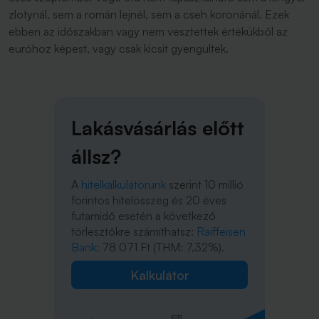
zlotynál, sem a román lejnél, sem a cseh koronánál. Ezek
ebben az időszakban vagy nem vesztettek értékükből az
euróhoz képest, vagy csak kicsit gyengültek.
Lakásvásárlás előtt
állsz?
A
hitelkalkulátorunk
szerint 10 millió
forintos hitelösszeg és 20 éves
futamidő esetén a következő
törlesztőkre számíthatsz:
Raiffeisen
Bank
: 78 071 Ft (THM: 7,32%).
Kalkulátor