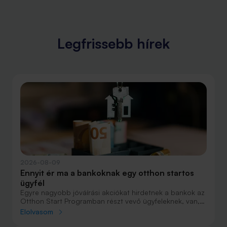
Legfrissebb hírek
2026-08-09
Ennyit ér ma a bankoknak egy otthon startos
ügyfél
Egyre nagyobb jóváírási akciókat hirdetnek a bankok az
Otthon Start Programban részt vevő ügyfeleknek, van,
ahol összesen akár félmillió forint jóváírást is össze lehet
Elolvasom
gyűjteni különböző kedvezményekkel. Hol lehet ennek a
vége és pontosan milyen feltételeket kell vállalni a