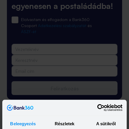
egyenesen a postaládádba!
Elolvastam és elfogadom a Bank360
Csoport
Adatkezelési szabályzatát
és
ÁSZF-ét
Feliratkozás
Beleegyezés
Részletek
A sütikről