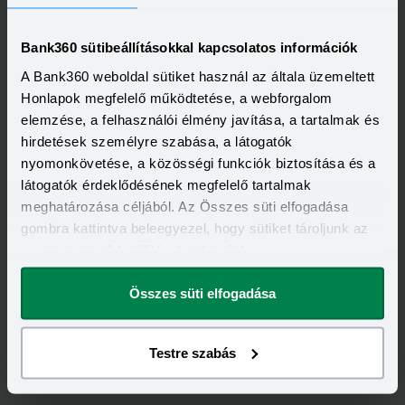
Bank360 sütibeállításokkal kapcsolatos információk
A Bank360 weboldal sütiket használ az általa üzemeltett
Honlapok megfelelő működtetése, a webforgalom
elemzése, a felhasználói élmény javítása, a tartalmak és
hirdetések személyre szabása, a látogatók
nyomonkövetése, a közösségi funkciók biztosítása és a
látogatók érdeklődésének megfelelő tartalmak
meghatározása céljából. Az Összes süti elfogadása
gombra kattintva beleegyezel, hogy sütiket tároljunk az
eszközödön. A beállításokat később is
megváltoztathatod.
Összes süti elfogadása
Kapcsolódó címkék
Testre szabás
JÖVEDELEMPÓTLÓ BIZTOSÍTÁS
HITELFEDEZETI BIZTOSÍTÁS