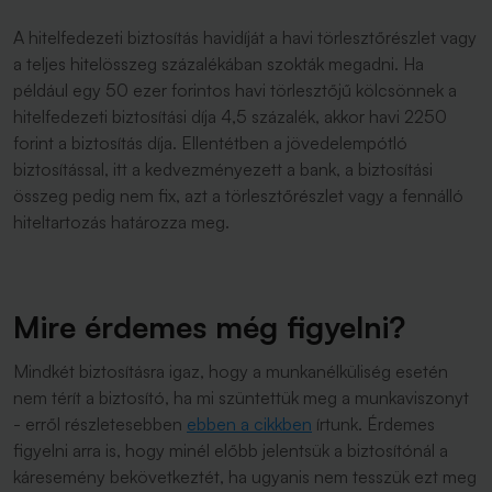
A hitelfedezeti biztosítás havidíját a havi törlesztőrészlet vagy
a teljes hitelösszeg százalékában szokták megadni. Ha
például egy 50 ezer forintos havi törlesztőjű kölcsönnek a
hitelfedezeti biztosítási díja 4,5 százalék, akkor havi 2250
forint a biztosítás díja. Ellentétben a jövedelempótló
biztosítással, itt a kedvezményezett a bank, a biztosítási
összeg pedig nem fix, azt a törlesztőrészlet vagy a fennálló
hiteltartozás határozza meg.
Mire érdemes még figyelni?
Mindkét biztosításra igaz, hogy a munkanélküliség esetén
nem térít a biztosító, ha mi szüntettük meg a munkaviszonyt
- erről részletesebben
ebben a cikkben
írtunk. Érdemes
figyelni arra is, hogy minél előbb jelentsük a biztosítónál a
káresemény bekövetkeztét, ha ugyanis nem tesszük ezt meg