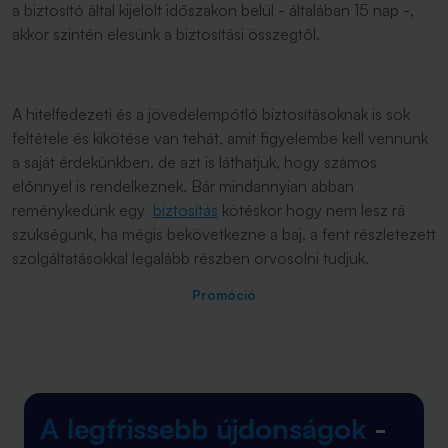
a biztosító által kijelölt időszakon belül - általában 15 nap -,
akkor szintén elesünk a biztosítási összegtől.
A hitelfedezeti és a jövedelempótló biztosításoknak is sok
feltétele és kikötése van tehát, amit figyelembe kell vennünk
a saját érdekünkben, de azt is láthatjuk, hogy számos
előnnyel is rendelkeznek. Bár mindannyian abban
reménykedünk egy
biztosítás
kötéskor hogy nem lesz rá
szükségünk, ha mégis bekövetkezne a baj, a fent részletezett
szolgáltatásokkal legalább részben orvosolni tudjuk.
Promóció
A legfrissebb újdonságok
-