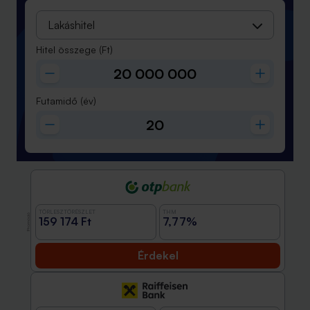
Lakáshitel
Hitel összege
(Ft)
Futamidő
(év)
TÖRLESZTŐRÉSZLET
THM
Promóció
159 174 Ft
7,77%
Érdekel