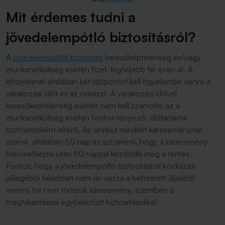
Mit érdemes tudni a
jövedelempótló biztosításról?
A
jövedelempótló biztosítás
keresőképtelenség és/vagy
munkanélküliség esetén fizet, legfeljebb fél éven át. A
kifizetésnél általában két időpontot kell figyelembe venni: a
várakozási időt és az önrészt. A várakozási idővel
keresőképtelenség esetén nem kell számolni, az a
munkanélküliség esetén fontos tényező, időtartama
biztosítónként eltérő. Az önrész mindkét káreseménynél
számít, általában 60 nap és azt jelenti, hogy a káresemény
bekövetkezte után 60 nappal kezdődik meg a térítés.
Fontos, hogy a jövedelempótló biztosításnál kockázati
jellegéből fakadóan nem jár vissza a befizetett díjakból
semmi, ha nem történik káresemény, szemben a
megtakarítással egybekötött biztosításokkal.