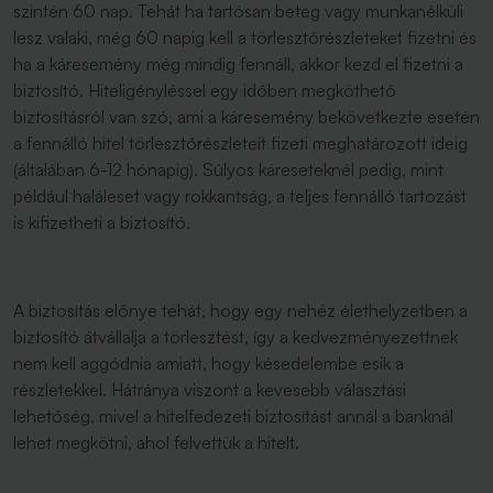
szintén 60 nap. Tehát ha tartósan beteg vagy munkanélküli
lesz valaki, még 60 napig kell a törlesztőrészleteket fizetni és
ha a káresemény még mindig fennáll, akkor kezd el fizetni a
biztosító. Hiteligényléssel egy időben megköthető
biztosításról van szó, ami a káresemény bekövetkezte esetén
a fennálló hitel törlesztőrészleteit fizeti meghatározott ideig
(általában 6-12 hónapig). Súlyos káreseteknél pedig, mint
például haláleset vagy rokkantság, a teljes fennálló tartozást
is kifizetheti a biztosító.
A biztosítás előnye tehát, hogy egy nehéz élethelyzetben a
biztosító átvállalja a törlesztést, így a kedvezményezettnek
nem kell aggódnia amiatt, hogy késedelembe esik a
részletekkel. Hátránya viszont a kevesebb választási
lehetőség, mivel a hitelfedezeti biztosítást annál a banknál
lehet megkötni, ahol felvettük a hitelt.