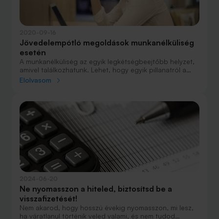
2020-09-16
Jövedelempótló megoldások munkanélküliség
esetén
A munkanélküliség az egyik legkétségbeejtőbb helyzet,
amivel találkozhatunk. Lehet, hogy egyik pillanatról a
másikra kerülünk kilátástalan helyzetbe: elveszítjük a
Elolvasom
munkánkat, miközben a számlákat fizetni kell, és a
gyereknek is pont most kell új cipő. Mit tehetünk ebben
a helyzetben, amikor sokunk feje felett lebeg a
munkanélküliség réme a koronajárvány miatt? Milyen
lehetőségünk van, milyen módon juthatunk valamekkora
jövedelemhez? Ami szóba jöhet: költségvetés
áttekintése, álláskeresési járadék és jövedelempótló
biztosítás.
2024-06-20
​Ne nyomasszon a hiteled, biztosítsd be a
visszafizetését!
Nem akarod, hogy hosszú évekig nyomasszon, mi lesz,
ha váratlanul történik veled valami, és nem tudod