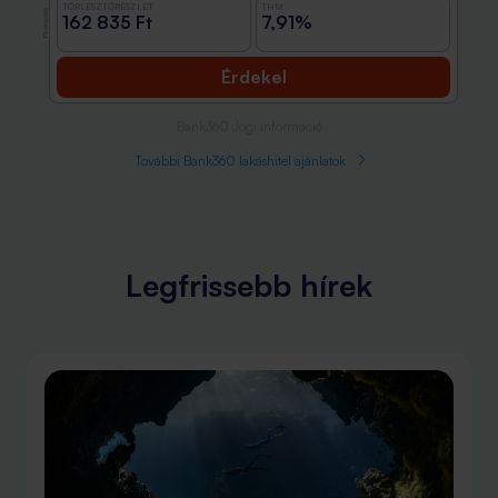
TÖRLESZTŐRÉSZLET
THM
Promóció
162 835 Ft
7,91%
Érdekel
Bank360 Jogi információ
További Bank360 lakáshitel ajánlatok
Legfrissebb hírek