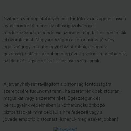
Nyitnak a vendéglátóhelyek és a fürdők az országban, lassan
nyaralni is lehet menni az oltási igazolvánnyal
rendelkezőknek, a pandémia azonban még tart és nem múlik
el nyomtalanul. Magyarországon a koronavírus-járvány
egészségügyi mutatói egyre biztatóbbak, a negatív
gazdasági hatások azonban még évekig velünk maradhatnak,
az elemzők ugyanis lassú kilábalásra számítanak.
A járványhelyzet rávilágított a biztonság fontosságára;
szerencsére tudunk mit tenni, ha szeretnénk bebiztosítani
magunkat vagy a szeretteinket. Egészségünk és
pénzügyeink védelmében is köthetünk különböző
biztosításokat, mint például a hitelfedezeti vagy a
jövedelempótló biztosítást. Ismerjük meg ezeket jobban!