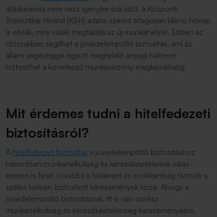
álláskeresés nem vesz igénybe sok időt, a Központi
Statisztikai Hivatal (KSH) adatai szerint átlagosan kilenc hónap
is eltelik, mire valaki megtalálja az új munkahelyét. Ebben az
időszakban segíthet a jövedelempótló biztosítás, ami az
állami segítséggel együtt megfelelő anyagi hátteret
biztosíthat a következő munkaviszony megkezdéséig.
Mit érdemes tudni a hitelfedezeti
biztosításról?
A
hitelfedezeti biztosítá
s
a jövedelempótló biztosításhoz
hasonlóan munkanélküliség és keresőképtelenné válás
esetén is fizet, továbbá a haláleset és a rokkantság tartozik a
széles körben biztosított káresemények közé. Ahogy a
jövedelempótló biztosításnál, itt is van önrész
munkanélküliség és keresőképtelenség káreseményekre,