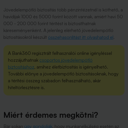
Jövedelempótló biztosítás több pénzintézetnél is köthető, a
havidíjak 1000 és 5000 forint között vannak, amiért havi 50
000 - 200 000 forint térítést is biztosíthatnak
káreseményenként. A jelenleg elérhető jövedelempótló
biztosításokról készült
összehasonlítást itt olvashatod el
.
A Bank360 regisztrált felhasználói online igényléssel
hozzájuthatnak
csoportos jövedelempótló
biztosításhoz
, amihez életbiztosítás is igényelhető.
További előnye a jövedelempótló biztosításoknak, hogy
a térítési összeg szabadon felhasználható, akár
hiteltörlesztésre is.
Miért érdemes megkötni?
Bár sokan
úgy gondolják
, hogy munkanélküliség esetén az