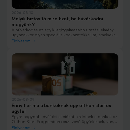
2026-08-10
Melyik biztosító mire fizet, ha búvárkodni
megyünk?
A búvárkodás az egyik legizgalmasabb utazási élmény,
ugyanakkor olyan speciális kockázatokkal jár, amelyekre
nem minden utasbiztosítás nyújt megfelelő fedezetet.
Elolvasom
Egy váratlan baleset, sürgősségi mentés vagy
hiperbárkamrás kezelés költségei rendkívül magasak
lehetnek, ezért a búvárok számára különösen fontos,
hogy indulás előtt alaposan megvizsgálják, milyen
szolgáltatásokat tartalmaz a választott biztosítás.
2026-08-09
Ennyit ér ma a bankoknak egy otthon startos
ügyfél
Egyre nagyobb jóváírási akciókat hirdetnek a bankok az
Otthon Start Programban részt vevő ügyfeleknek, van,
ahol összesen akár félmillió forint jóváírást is össze lehet
Elolvasom