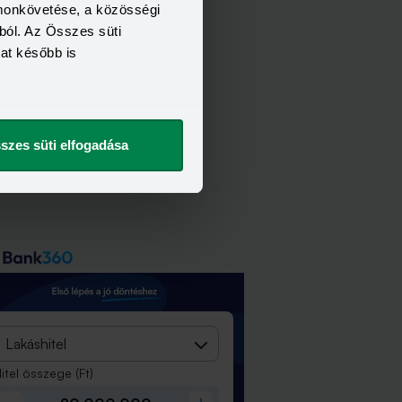
omonkövetése, a közösségi
ból. Az Összes süti
kat később is
szes süti elfogadása
Lakáshitel
itel összege
(Ft)