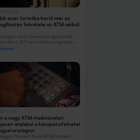
23-02-24
bb ezer forintba kerül már az
lagfizetés felvétele az ATM-ekből
átlagos nettó fizetéshez igazították
lenc éve a 150 ezer forintos ingyenes
zpénzfelvételi limitet. Ez azóta sem
olvasom
ltozott, és ma már a minimálbér sem fér
le. Az átlagfizetést a legtöbb banknál
b ezer forintért lehet felvenni.
23-01-26
n a nagy ATM-hadművelet:
ljesen átalakul a készpénzfelvétel
gyarországon
Magyar Nemzeti Bank (MNB) néhány