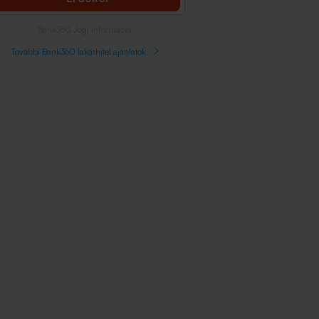
Bank360 Jogi információ
További Bank360 lakáshitel ajánlatok