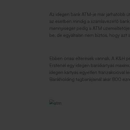
Az idegen bank ATM-je már járhatóbb útn
az esetben mindig a számlavezető bank
mennyiségét pedig a ATM üzemeltetője. A 
be, de egyáltalán nem biztos, hogy azt a
Ebben óriási eltérések vannak. A K&H pél
Ersténél egy idegen bankkártyás maximu
idegen kártyás egyetlen tranzakcióval le
Bankholding tagbankjainál akár 800 ezre