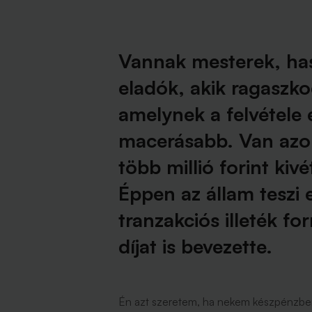
Vannak mesterek, has
eladók, akik ragaszk
amelynek a felvétele
macerásabb. Van azon
több millió forint kiv
Éppen az állam teszi 
tranzakciós illeték fo
díjat is bevezette.
Én azt szeretem, ha nekem készpénzben