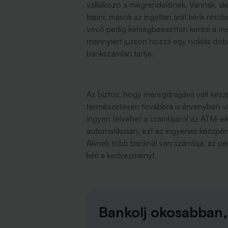
vállalkozó a megrendelőnek. Vannak, ak
kapni, mások az ingatlan árát kérik ré
vevő pedig kétségbeesetten keresi a m
mennyiért jusson hozzá egy nokiás dob
bankszámlán tartja.
Az biztos, hogy méregdrágává vált kész
természetesen továbbra is érvényben van
ingyen felvehet a számlájáról az ATM-ekb
automatikusan, ezt az ingyenes készpénz
Akinek több banknál van számlája, az ped
kéri a kedvezményt.
Bankolj okosabban,