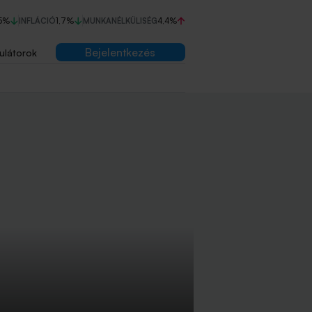
5%
INFLÁCIÓ
1,7%
MUNKANÉLKÜLISÉG
4,4%
Bejelentkezés
ulátorok