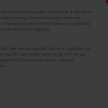
ak tűnik, korlátok azonban ott is vannak. A díjat ebben
 határozza meg, a felvehető készpénz maximális
napi készpénzfelvételi limitet persze az ügyfél állítja
 kiszemelt ATM ki is fogja adni.
dául akár naponta egymillió forintot is engedélyez, az
m napi 150 ezer forintot vehet fel. Az OTP-nél egy
gfeljebb 100 ezer forintot vehet ki, a Magyar
t is.