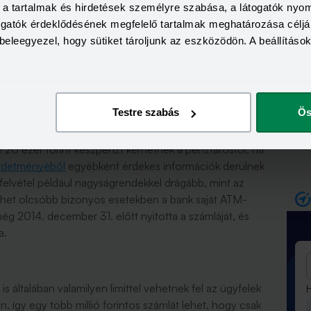
a, a tartalmak és hirdetések személyre szabása, a látogatók ny
kell számolni.
togatók érdeklődésének megfelelő tartalmak meghatározása céljá
beleegyezel, hogy sütiket tároljunk az eszközödön. A beállításo
b lehet
Testre szabás
Ös
Ők a Penny üzletekben is vehetnek fel készpénzt a
é 20 ezer forint készpénzt kérhetnek a pénztárostól, ha
rdetményéből
egyébként érdekes információk derülnek
zfelvétel például nagyságrendekkel drágább, mint az
lehet olcsóbb bizonyos esetekben a bank saját ATM-
még 2014. december 31. előtt nyitotta a számláját, és
a.
s általában valamilyen limittel vehetnek fel az ügyfelek
H
n, így egy több millió forintos számlát lehet, hogy csak