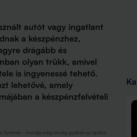
znált autót vagy ingatlant
odnak a készpénzhez,
 egyre drágább és
ban olyan trükk, amivel
étele is ingyenessé tehető.
Ka
ezt lehetővé, amely
rmájában a készpénzfelvételi
 fizetnek - mondja még mindig gyakran az építési