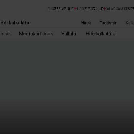
EUR
365,47 HUF
USD
317,07 HUF
ALAPKAMAT
5,7
Bérkalkulátor
Hírek
Tudástár
Kalk
ámlák
Megtakarítások
Vállalat
Hitelkalkulátor