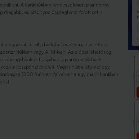
gyenlíteni. A bankfiókban természetesen akármennyi
 drágább, és bizonyos összeghatár fölött ott is
5
2
het megnézni, mi áll a hirdetményekben, olcsóbb-e
észpénzt fiókban vagy ATM-ben. Az előbbi lehetőség
arországi bankok fiókjaiban ugyanis másik bank
zik a készpénzfelvételt. Vagyis hiába látja azt egy
mindössze 1800 forintért felvehetne egy másik bankban
Promóció
pénzt.
Promóció