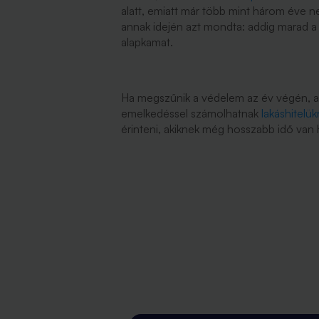
alatt, emiatt már több mint három éve n
annak idején azt mondta: addig marad a 
alapkamat.
Ha megszűnik a védelem az év végén, a
emelkedéssel számolhatnak
lakáshitelük
érinteni, akiknek még hosszabb idő van 