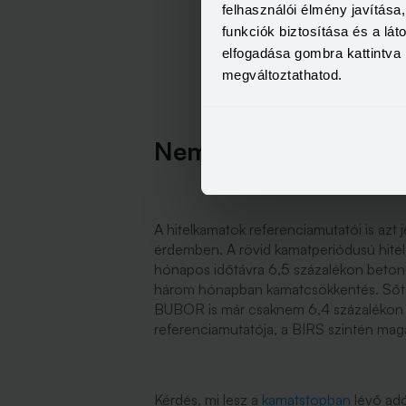
felhasználói élmény javítás
funkciók biztosítása és a lá
elfogadása gombra kattintva 
megváltoztathatod.
Nem csökkennek a r
A hitelkamatok referenciamutatói is azt 
érdemben. A rövid kamatperiódusú hitel
hónapos időtávra 6,5 százalékon beton
három hónapban kamatcsökkentés. Sőt 
BUBOR is már csaknem 6,4 százalékon á
referenciamutatója, a BIRS szintén mag
Kérdés, mi lesz a
kamatstopban
lévő adó