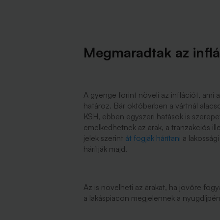
Megmaradtak az inflá
A gyenge forint növeli az inflációt, am
határoz. Bár októberben a vártnál alacs
KSH, ebben egyszeri hatások is szerepet
emelkedhetnek az árak, a tranzakciós ill
jelek szerint
át fogják hárítani
a lakossági
hárítják majd.
Az is növelheti az árakat, ha jövőre fogy
a lakáspiacon megjelennek a nyugdíjpénz