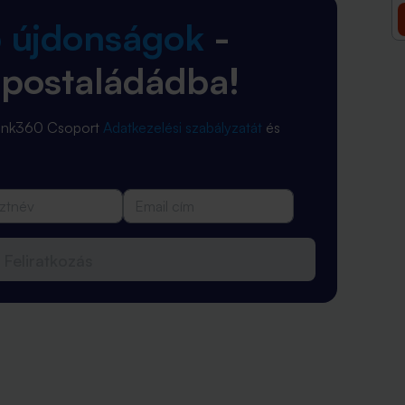
b újdonságok
-
 postaládádba!
Bank360 Csoport
Adatkezelési szabályzatát
és
Feliratkozás