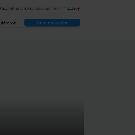
75%
INFLÁCIÓ
1,2%
MUNKANÉLKÜLISÉG
4,4%
Bejelentkezés
ulátorok