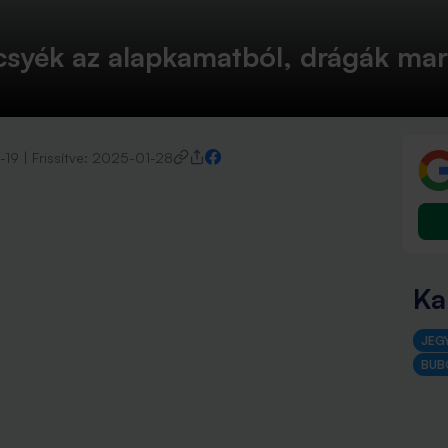
syék az alapkamatból, drágák mar
-19
|
Frissítve:
2025-01-28
Ka
JEG
BUB