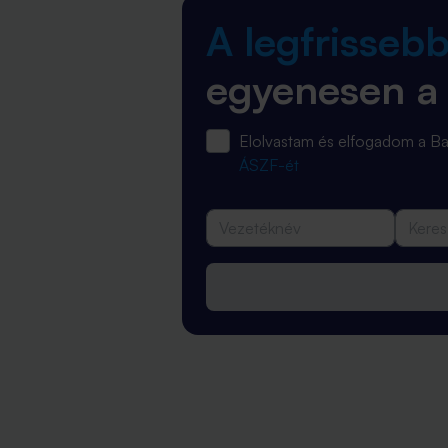
A legfrisseb
egyenesen a
Elolvastam és elfogadom a 
ÁSZF-ét