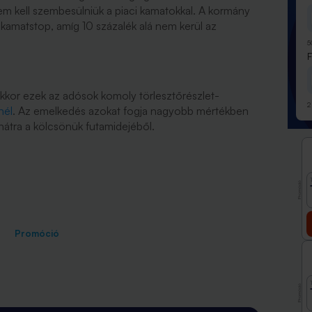
em kell szembesülniük a piaci kamatokkal. A kormány
kamatstop, amíg 10 százalék alá nem kerül az
5
kkor ezek az adósok komoly törlesztőrészlet-
2
nél
. Az emelkedés azokat fogja nagyobb mértékben
hátra a kölcsönük futamidejéből.
Promóció
Promóció
Promóció