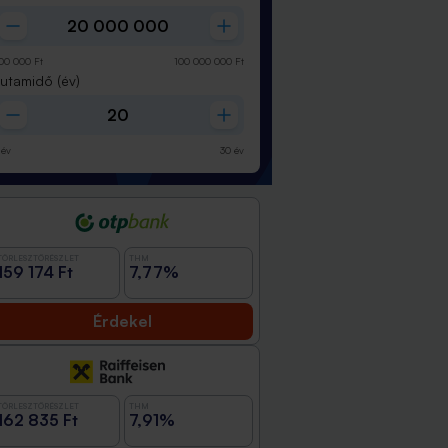
00 000
Ft
100 000 000
Ft
Futamidő
(év)
év
30
év
TÖRLESZTŐRÉSZLET
THM
159 174 Ft
7,77%
Érdekel
TÖRLESZTŐRÉSZLET
THM
162 835 Ft
7,91%