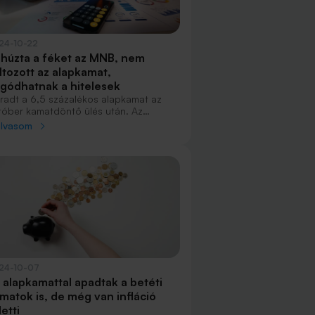
24-10-22
húzta a féket az MNB, nem
ltozott az alapkamat,
gódhatnak a hitelesek
radt a 6,5 százalékos alapkamat az
tóber kamatdöntő ülés után. Az
lációs kockázatok fokozódtak, a forint
olvasom
nge, a piac is erre számított. A
telesek aggódhatnak, a bankközi
matok is magasak.
24-10-07
 alapkamattal apadtak a betéti
matok is, de még van infláció
letti