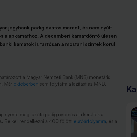
gyar jegybank pedig óvatos maradt, és nem nyúlt
os alapkamathoz. A decemberi kamatdöntő ülésen
 banki kamatok is tartósan a mostani szintek körül
y határozott a Magyar Nemzeti Bank (MNB) monetáris
n. Már
októberben
sem folytatta a lazítást az MNB,
Ka
mp nyerte meg, azóta pedig nyomás alá kerültek a
is. Be kell rendelkezni a 400 fölötti
euróárfolyamra
, és a