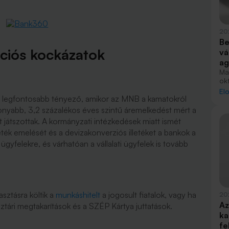
20
Be
ciós kockázatok
vá
ag
Ma
ok
inf
El
i a legfontosabb tényező, amikor az MNB a kamatokról
gye
hi
onyabb, 3,2 százalékos éves szintű áremelkedést mért a
ka
 játszottak. A kormányzati intézkedések miatt ismét
eték emelését és a devizakonverziós illetéket a bankok a
 ügyfelekre, és várhatóan a vállalati ügyfelek is tovább
asztásra költik a
munkáshitelt
a jogosult fiatalok, vagy ha
20
Az
tári megtakarítások és a SZÉP Kártya juttatások.
ka
fe