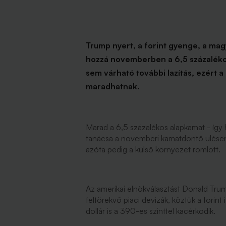
Trump nyert, a forint gyenge, a ma
hozzá novemberben a 6,5 százalék
sem várható további lazítás, ezért a
maradhatnak.
Marad a 6,5 százalékos alapkamat - íg
tanácsa a novemberi kamatdöntő ülése
azóta pedig a külső környezet romlott.
Az amerikai elnökválasztást Donald Tru
feltörekvő piaci devizák, köztük a forint 
dollár is a 390-es szinttel kacérkodik.