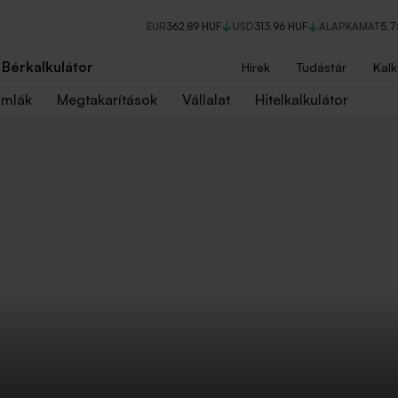
EUR
362,89 HUF
USD
313,96 HUF
ALAPKAMAT
5,
Bérkalkulátor
Hírek
Tudástár
Kalk
ámlák
Megtakarítások
Vállalat
Hitelkalkulátor