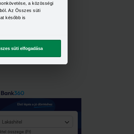
omonkövetése, a közösségi
ból. Az Összes süti
kat később is
szes süti elfogadása
Lakáshitel
itel összege
(Ft)