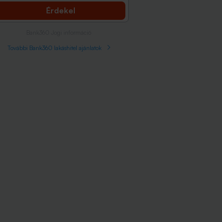
Érdekel
Bank360 Jogi információ
További Bank360 lakáshitel ajánlatok