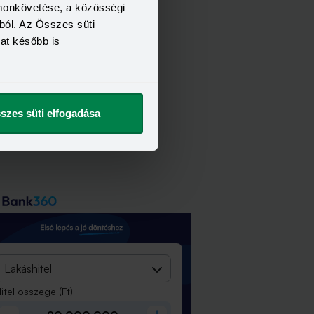
omonkövetése, a közösségi
ból. Az Összes süti
kat később is
szes süti elfogadása
Lakáshitel
itel összege
(Ft)