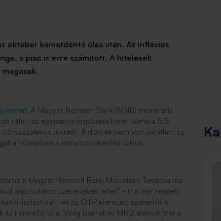
z október kamatdöntő ülés után. Az inflációs
ge, a piac is erre számított. A hitelesek
s magasak.
lapkamat
. A Magyar Nemzeti Bank (MNB) monetáris
adó rátát, az egynapos jegybanki betét kamata 5,5
Ka
 7,5 százalékos maradt. A döntés nem volt váratlan, az
gáll a hónapban a kamatcsökkentési ciklus.
 határoz a Magyar Nemzeti Bank Monetáris Tanácsa ma
val kapcsolatos üzeneteken lehet” - írta már reggeli
kamattartást várt, és az OTP elemzési szakértői is
k az irányadó ráta. Virág Barnabás MNB alelnök már a