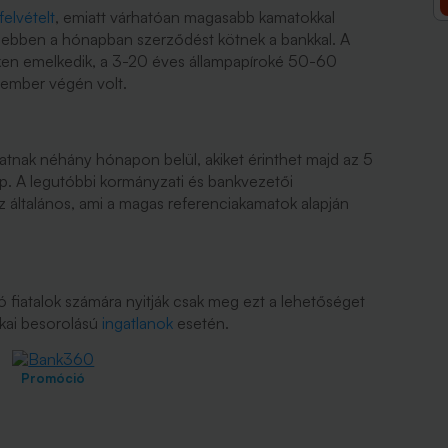
lfelvételt
, emiatt várhatóan magasabb kamatokkal
 ebben a hónapban szerződést kötnek a bankkal. A
en emelkedik, a 3-20 éves állampapíroké 50-60
tember végén volt.
tnak néhány hónapon belül, akiket érinthet majd az 5
 A legutóbbi kormányzati és bankvezetői
sz általános, ami a magas referenciakamatok alapján
ó fiatalok számára nyitják csak meg ezt a lehetőséget
ikai besorolású
ingatlanok
esetén.
Promóció