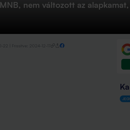
z MNB, nem változott az alapkamat
0-22
|
Frissítve:
2024-12-17
Ka
JEG