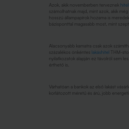
Azok, akik novemberben terveznek
hite
számolhatnak majd, mint azok, akik még
hosszú állampapírok hozama is meredek
bázisponttal magasabb most, mint szep
Alacsonyabb kamatra csak azok számítha
százalékos önkéntes
lakáshitel
THM-stop.
nyilatkozatok alapján ez távolról sem le
érthető is.
Várhatóan a bankok az első lakást vásárl
korlátozott méretű és árú, jobb energet