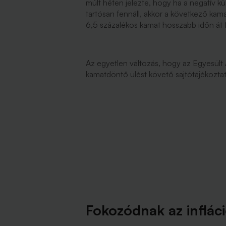
múlt héten jelezte, hogy ha a negatív 
tartósan fennáll, akkor a következő kama
6,5 százalékos kamat hosszabb időn át
Az egyetlen változás, hogy az Egyesült 
kamatdöntő ülést követő sajtótájékozta
Fokozódnak az inflác