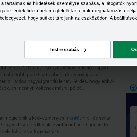
a, a tartalmak és hirdetések személyre szabása, a látogatók ny
togatók érdeklődésének megfelelő tartalmak meghatározása céljá
beleegyezel, hogy sütiket tároljunk az eszközödön. A beállításo
l, béremelés
Testre szabás
Ös
fizethet az állam a lakossági állampapírokra, miután a
többsége a 2023-as 17,6 százalékos infláció alapján
intnál is több pénzt tart ebben a kötvénytípusban,
r milliárdos nagyságrendű lehet. Kérdés, hogy ebből
tások, és mennyit költenek másra, például
 ha megjelenik a kedvezményes
munkáshitel
, és sokan
 fogyasztásra fordítanak. Szintén inflációt gerjesztő
H
amely fokozza a fogyasztást.