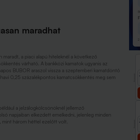
5
gasan maradhat
2
 maradt, a piaci alapú hiteleknél a következő
sökkentés várható. A bankközi kamatok ugyanis az
ónapos BUBOR araszol vissza a szeptemberi kamatdöntő
Promóció
lt havi 0,25 százalékpontos kamatcsökkentés meg sem
éldául a jelzálogkölcsönöknél jellemző
só napjaiban elkezdett emelkedni, jelenleg minden
mint három héttel ezelőtt volt.
Promóció