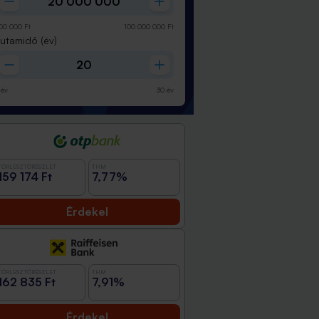
00 000
Ft
100 000 000
Ft
Futamidő
(év)
év
30
év
TÖRLESZTŐRÉSZLET
THM
159 174 Ft
7,77%
Érdekel
TÖRLESZTŐRÉSZLET
THM
162 835 Ft
7,91%
Érdekel