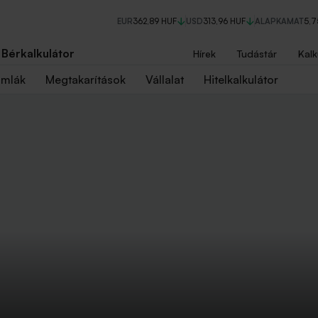
EUR
362,89 HUF
USD
313,96 HUF
ALAPKAMAT
5,
Bérkalkulátor
Hírek
Tudástár
Kalk
ámlák
Megtakarítások
Vállalat
Hitelkalkulátor