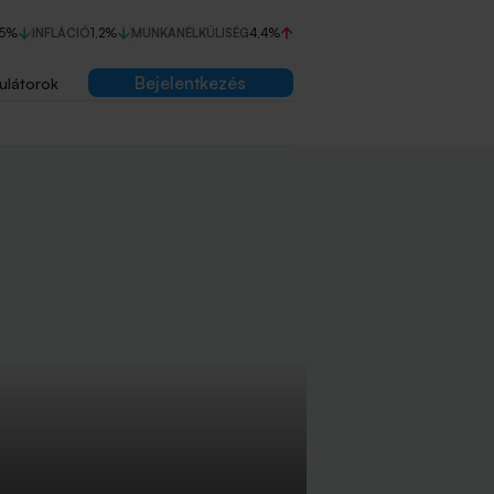
75%
INFLÁCIÓ
1,2%
MUNKANÉLKÜLISÉG
4,4%
Bejelentkezés
ulátorok