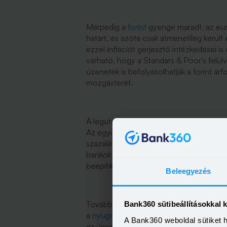
Márpedig a
forint
gyenge maradt, az euró
határt, és azóta csak átmenetileg került
ezzel inflációt gerjesztő intézkedései i
várható, hogy a Standars & Poor’s felülv
üzenetek is befolyásolhatják a forint árf
mozgásterét.
A legutóbbi inflációs adat
alacsony
volt,
Az egyik a megemelt tranzakciós illeték, 
százalékponttal, jövőre pedig 0,2-0,3 sz
bankok áthárítják, vagy át fogják hárítani
beépítik ezt a költséget az áraikba.
Beleegyezés
További áremelkedéshez vezethetnek az
Bank360 sütibeállításokkal 
a
nyugdíjpénztári
megtakarítások és a
S
A Bank360 weboldal sütiket 
az újrainduló lakásfelújítási támogatás.