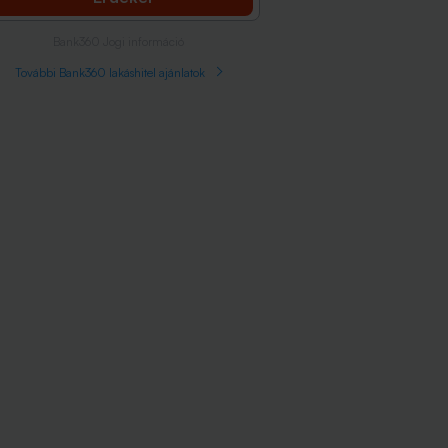
Bank360 Jogi információ
További Bank360 lakáshitel ajánlatok