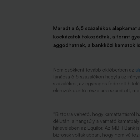
Maradt a 6,5 százalékos alapkamat a
kockázatok fokozódtak, a forint gyen
aggódhatnak, a bankközi kamatok i
Nem csökkent tovább októberben az
a
tanácsa 6,5 százalékon hagyta az irány
százalékos, az egynapos fedezett hitelé
elemzők döntő része arra számított, me
“Biztosra vehető, hogy kamattartásról
délután, a hangsúly a várható kamatpályá
hírlevelében az Equilor. Az MBH Bank is 
biztosak voltak abban, hogy nem változi