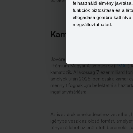
felhasználói élmény javítás
funkciók biztosítása és a lá
elfogadása gombra kattintva 
megváltoztathatod.
Kamatok, munkáshite
Jövőre emellett rekord összegű kamatot 
Prémium Magyar Állampapírok (
PMÁP
) 
kamatozik. A lakosság 7 ezer milliárd for
amelyek után 2025-ben csak a kamat eze
mennyit fognak újra befektetni a háztar
ingatlanvásárlásra.
Az is az árak emelkedéséhez vezethet,
igénybe veszik az olcsó forrást, amelyet
tényező lehet az erőltetett béremelés, 