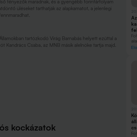
külső tényezők maradnak, és a gyengébb forintárfolyam
tdöntő üléseket tarthatják az alapkamatot, a jelenlegi
20
 fennmaradhat.
Az
ka
fe
Fo
Államokban tartózkodó Virág Barnabás helyett ezúttal a
al
tót Kandrács Csaba, az MNB másik alelnöke tartja majd.
be
El
pé
de
ajá
sz
20
Kö
ál
iós kockázatok
cs
Fo