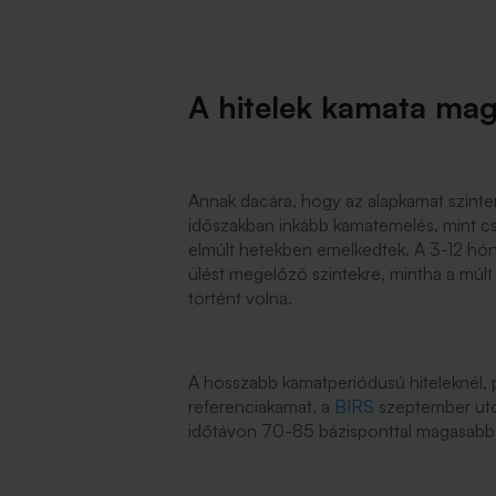
A hitelek kamata ma
Annak dacára, hogy az alapkamat szinten
időszakban inkább kamatemelés, mint c
elmúlt hetekben emelkedtek. A 3-12 h
ülést megelőző szintekre, mintha a mú
történt volna.
A hosszabb kamatperiódusú hiteleknél, p
referenciakamat, a
BIRS
szeptember utol
időtávon 70-85 bázisponttal magasabb, 