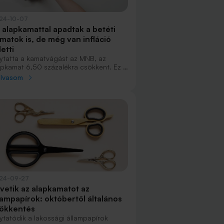
24-10-07
 alapkamattal apadtak a betéti
matok is, de még van infláció
letti
lytatta a kamatvágást az MNB, az
apkamat 6,50 százalékra csökkent. Ez a
téti kamatokra is hatással van, több
olvasom
nzintézet is csökkentette a kamatokat,
 még így is bőven találhatunk olyan
nlatot, ahol az infláció feletti hozamra
ámíthatunk.
24-09-27
vetik az alapkamatot az
lampapírok: októbertől általános
ökkentés
lytatódik a lakossági állampapírok