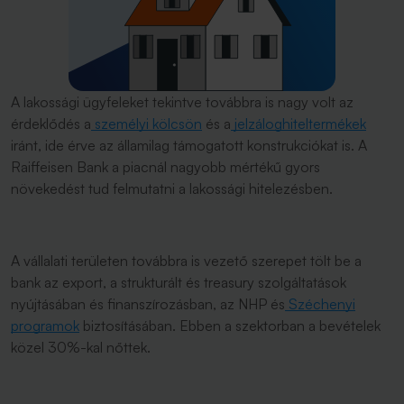
A lakossági ügyfeleket tekintve továbbra is nagy volt az
érdeklődés a
személyi kölcsön
és a
jelzáloghiteltermékek
iránt, ide érve az államilag támogatott konstrukciókat is. A
Raiffeisen Bank a piacnál nagyobb mértékű gyors
növekedést tud felmutatni a lakossági hitelezésben.
A vállalati területen továbbra is vezető szerepet tölt be a
bank az export, a strukturált és treasury szolgáltatások
nyújtásában és finanszírozásban, az NHP és
Széchenyi
programok
biztosításában. Ebben a szektorban a bevételek
közel 30%-kal nőttek.