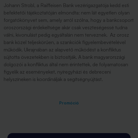
Johann Strobl, a Raiffeisen Bank vezérigazgatója kedd esti
befektetői tájékoztatóján elmondta: nem lát egyetlen olyan
forgatókönyvet sem, amely arról szólna, hogy a bankcsoport
oroszországi érdekeltsége akár csak veszteségessé tudna
válni, kivonulást pedig egyáltalán nem terveznek. Az orosz
bank közel teljeskörűen, a szankciók figyelembevételével
működik. Ukrajnában az alapvető működést a konfliktus
sújtotta övezetekben is biztosítják. A bank magyarországi
dolgozói a konfliktus által nem érintettek, de folyamatosan
figyelik az eseményeket, nyíregyházi és debreceni
helyszíneken is koordinálják a segítségnyújtást.
Promóció