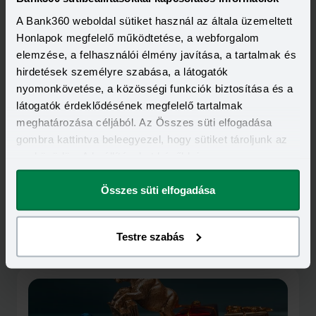
A Bank360 weboldal sütiket használ az általa üzemeltett
Honlapok megfelelő működtetése, a webforgalom
elemzése, a felhasználói élmény javítása, a tartalmak és
hirdetések személyre szabása, a látogatók
nyomonkövetése, a közösségi funkciók biztosítása és a
látogatók érdeklődésének megfelelő tartalmak
meghatározása céljából. Az Összes süti elfogadása
gombra kattintva beleegyezel, hogy sütiket tároljunk az
eszközödön. A beállításokat később is
megváltoztathatod.
Összes süti elfogadása
Kapcsolódó cikkek
Testre szabás