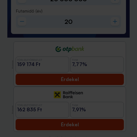
Futamidő
(év)
TÖRLESZTŐRÉSZLET
THM
Promóció
159 174 Ft
7,77%
Érdekel
TÖRLESZTŐRÉSZLET
THM
Promóció
162 835 Ft
7,91%
Érdekel