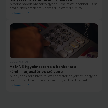
A forint napok óta tartó gyengülése miatt azonnali, 0,75
százalékos emelésre kényszerült az MNB. A 75
bázispontos emelésnél utoljára 2008 októberében, a
Elolvasom
globális pénzügyi válság kitörése idején kényszerült
ennél nagyobb (akkor 3 százalékos) emelésre.
2022-03-08
Az MNB figyelmeztette a bankokat a
rémhírterjesztés veszélyeire
A jegybank arra hívta fel az érintettek figyelmét, hogy az
ilyen típusú kommunikáció semmilyen körülmények
között - különösen a jelen helyzetben - nem
Elolvasom
elfogadható.