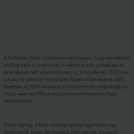
A Raiffeisen Bank csütörtökön tette közzé, hogy kiemelkedő
profittal zárta a tavalyi évet, továbbra is erős a hitelezés és
dinamikusan nőtt a betétállomány is. A növekedés 2022-ben
is hasonló ütemben folytatódik. A bank tőkehelyzete stabil,
likviditása az MNB elvárásait is többszörösen meghaladja, az
orosz-ukrán konfliktus nincs közvetlen hatással a hazai
pénzintézetre.
Zolnai György, a bank vezérigazgatója egyenesen úgy
fogalmazott, hogy „fantasztikus évet zártunk, a magyar