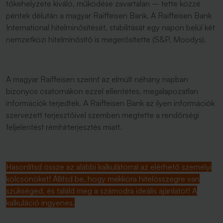
tőkehelyzete kiváló, működése zavartalan – tette közzé
péntek délután a magyar Raiffeisen Bank. A Raiffeisen Bank
International hitelminősítését, stabilitását egy napon belül két
nemzetközi hitelminősítő is megerősítette (S&P, Moodys).
A magyar Raiffeisen szerint az elmúlt néhány napban
bizonyos csatornákon ezzel ellentétes, megalapozatlan
információk terjedtek. A Raiffeisen Bank az ilyen információk
szervezett terjesztőivel szemben megtette a rendőrségi
feljelentést rémhírterjesztés miatt.
Hasonlítsd össze az alábbi kalkulátorral az elérhető személyi
kölcsönöket! Állítsd be, hogy mekkora hitelösszegre van
szükséged, és találd meg a számodra ideális ajánlatot! A
kalkuláció ingyenes.