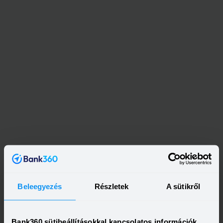
Beleegyezés
Részletek
A sütikről
Kapcsolódó címkék
SZEMÉLYI KÖLCSÖN
JELZÁLOGHITEL
HÁBORÚ
Bank360 sütibeállításokkal kapcsolatos információk