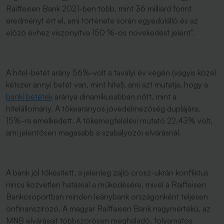
Raiffeisen Bank 2021-ben több, mint 36 milliárd forint
eredményt ért el, ami története során egyedülálló és az
előző évhez viszonyítva 150 %-os növekedést jelent”.
A hitel-betét arány 56%-volt a tavalyi év végén (vagyis közel
kétszer annyi betét van, mint hitel), ami azt mutatja, hogy a
banki betétek
aránya dinamikusabban nőtt, mint a
hitelállomány. A tőkearányos jövedelmezőség duplájára,
15%-ra emelkedett. A tőkemegfelelési mutató 22,43% volt,
ami jelentősen magasabb a szabályozói elvárásnál.
A bank jól tőkésített, a jelenleg zajló orosz-ukrán konfliktus
nincs közvetlen hatással a működésére, mivel a Raiffeisen
Bankcsoportban minden leánybank országonként teljesen
önfinanszírozó. A magyar Raiffeisen Bank nagymértékű, az
MNB elvárásait többszörösen meghaladó, folyamatos