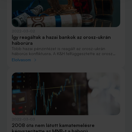
2022-03-02
Így reagáltak a hazai bankok az orosz-ukrán
háborúra
Több hazai pénzintézet is reagált az orosz-ukrán
háborús konfliktusra. A K&H felfüggesztette az orosz
rubelben kezdeményezett tranzakciókat, az OTP pedig
Elolvasom
az ukrán és orosz érintettségű tranzakciók
bizonytalanságára hívta fel a figyelmet.
2022-03-03
2008 óta nem látott kamatemelésre
kényszerítette az MNB-t a háború