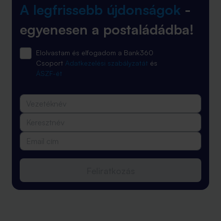
A legfrissebb újdonságok
-
egyenesen a postaládádba!
Elolvastam és elfogadom a Bank360
Csoport
Adatkezelési szabályzatát
és
ÁSZF-ét
Feliratkozás