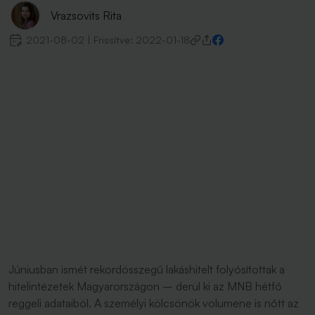
Vrazsovits Rita
2021-08-02
|
Frissítve:
2022-01-18
Júniusban ismét rekordösszegű lakáshitelt folyósítottak a
hitelintézetek Magyarországon – derül ki az MNB hétfő
reggeli adataiból. A személyi kölcsönök volumene is nőtt az