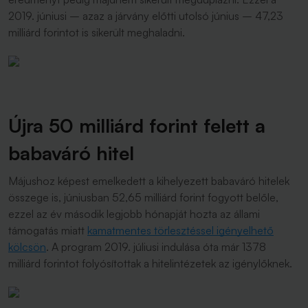
2019. júniusi – azaz a járvány előtti utolsó június – 47,23
milliárd forintot is sikerült meghaladni.
Újra 50 milliárd forint felett a
babaváró hitel
Májushoz képest emelkedett a kihelyezett babaváró hitelek
összege is, júniusban 52,65 milliárd forint fogyott belőle,
ezzel az év második legjobb hónapját hozta az állami
támogatás miatt
kamatmentes törlesztéssel igényelhető
kölcsön
. A program 2019. júliusi indulása óta már 1378
milliárd forintot folyósítottak a hitelintézetek az igénylőknek.