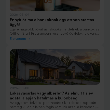
2026-08-09
Ennyit ér ma a bankoknak egy otthon startos
ügyfél
Egyre nagyobb jóváírási akciókat hirdetnek a bankok az
Otthon Start Programban részt vevő ügyfeleknek, van,
ahol összesen akár félmillió forint jóváírást is össze lehet
Elolvasom
gyűjteni különböző kedvezményekkel. Hol lehet ennek a
vége és pontosan milyen feltételeket kell vállalni a
nagyobb jóváírásért?
2026-08-08
Lakásvásárlás vagy albérlet? Az elmúlt tíz év
adatai alapján hatalmas a különbség
Az egyetemi felvételi ponthatárok kihirdetése kapcsán
nemrég külön cikkben foglalkoztunk azzal a kérdéssel,