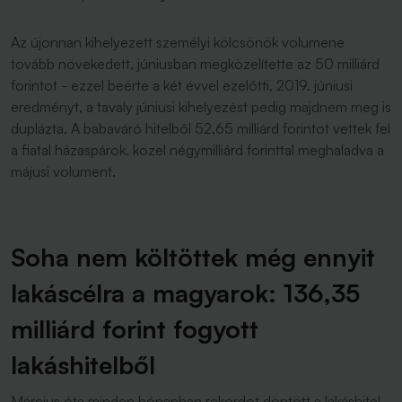
Az újonnan kihelyezett személyi kölcsönök volumene
tovább növekedett, júniusban megközelítette az 50 milliárd
forintot - ezzel beérte a két évvel ezelőtti, 2019. júniusi
eredményt, a tavaly júniusi kihelyezést pedig majdnem meg is
duplázta. A babaváró hitelből 52,65 milliárd forintot vettek fel
a fiatal házaspárok, közel négymilliárd forinttal meghaladva a
májusi volument.
Soha nem költöttek még ennyit
lakáscélra a magyarok: 136,35
milliárd forint fogyott
lakáshitelből
Március óta minden hónapban rekordot döntött a lakáshitel