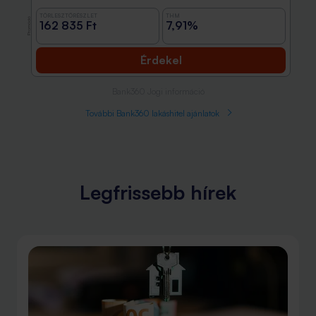
TÖRLESZTŐRÉSZLET
THM
Promóció
162 835 Ft
7,91%
Érdekel
Bank360 Jogi információ
További Bank360 lakáshitel ajánlatok
Legfrissebb hírek