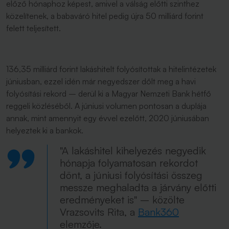
előző hónaphoz képest, amivel a válság előtti szinthez
közelítenek, a babaváró hitel pedig újra 50 milliárd forint
felett teljesített.
136,35 milliárd forint lakáshitelt folyósítottak a hitelintézetek
júniusban, ezzel idén már negyedszer dőlt meg a havi
folyósítási rekord – derül ki a Magyar Nemzeti Bank hétfő
reggeli közléséből. A júniusi volumen pontosan a duplája
annak, mint amennyit egy évvel ezelőtt, 2020 júniusában
helyeztek ki a bankok.
"A lakáshitel kihelyezés negyedik
hónapja folyamatosan rekordot
dönt, a júniusi folyósítási összeg
messze meghaladta a járvány előtti
eredményeket is" – közölte
Vrazsovits Rita, a
Bank360
elemzője.