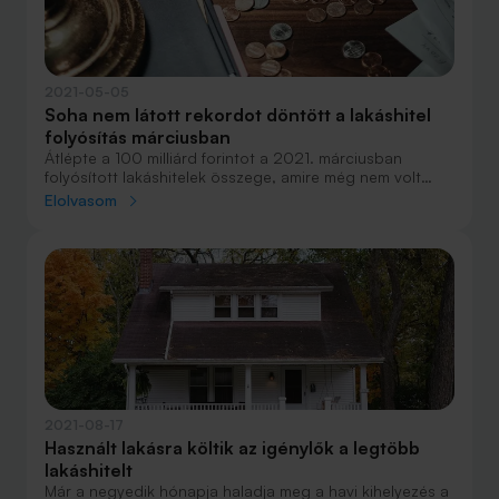
2021-05-05
Soha nem látott rekordot döntött a lakáshitel
folyósítás márciusban
Átlépte a 100 milliárd forintot a 2021. márciusban
folyósított lakáshitelek összege, amire még nem volt
példa. Új erőre kapott a babaváró hitel is, a személyi
Elolvasom
kölcsön pedig elérte a tavaly márciusi, járvány előtti
szintet - derül ki a Magyar Nemzeti Bank (MNB) által
közzétett folyósítási adatokból. A Bank360.hu elemzői
összefoglalták a márciusi eredményeket.
2021-08-17
Használt lakásra költik az igénylők a legtöbb
lakáshitelt
Már a negyedik hónapja haladja meg a havi kihelyezés a