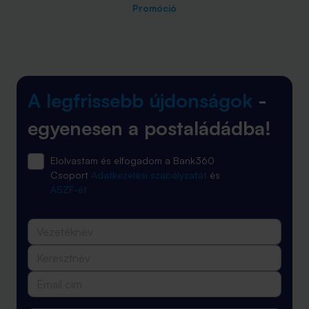
Promóció
A legfrissebb újdonságok
-
egyenesen a postaládádba!
Elolvastam és elfogadom a Bank360
Csoport
Adatkezelési szabályzatát
és
ÁSZF-ét