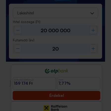
Lakáshitel
Hitel összege
(Ft)
Futamidő
(év)
TÖRLESZTŐRÉSZLET
THM
Promóció
159 174 Ft
7,77%
Érdekel