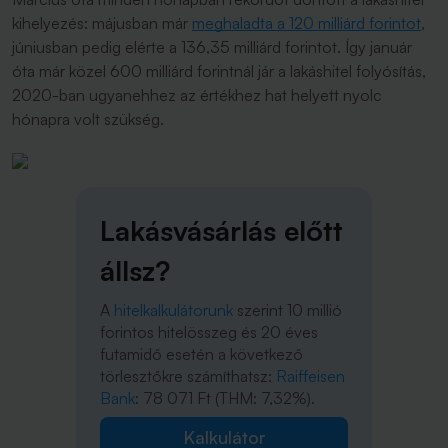
kihelyezés: májusban már
meghaladta a 120 milliárd forintot
,
júniusban pedig elérte a 136,35 milliárd forintot. Így január
óta már közel 600 milliárd forintnál jár a lakáshitel folyósítás,
2020-ban ugyanehhez az értékhez hat helyett nyolc
hónapra volt szükség.
Lakásvásárlás előtt
állsz?
A
hitelkalkulátorunk
szerint 10 millió
forintos hitelösszeg és 20 éves
futamidő esetén a következő
törlesztőkre számíthatsz:
Raiffeisen
Bank
: 78 071 Ft (THM: 7,32%).
Kalkulátor