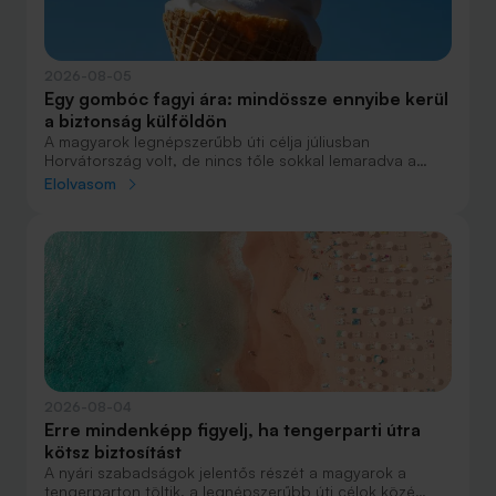
2026-08-05
Egy gombóc fagyi ára: mindössze ennyibe kerül
a biztonság külföldön
A magyarok legnépszerűbb úti célja júliusban
Horvátország volt, de nincs tőle sokkal lemaradva a
júniust megnyerő Olaszország sem. A tengerparti
Elolvasom
nyaralások fölénye elsöprő volt az adatok alapján,
autóval pedig majdnem annyian vágtak neki a
nyaralásnak, mint repülővel.
2026-08-04
Erre mindenképp figyelj, ha tengerparti útra
kötsz biztosítást
A nyári szabadságok jelentős részét a magyarok a
tengerparton töltik, a legnépszerűbb úti célok közé