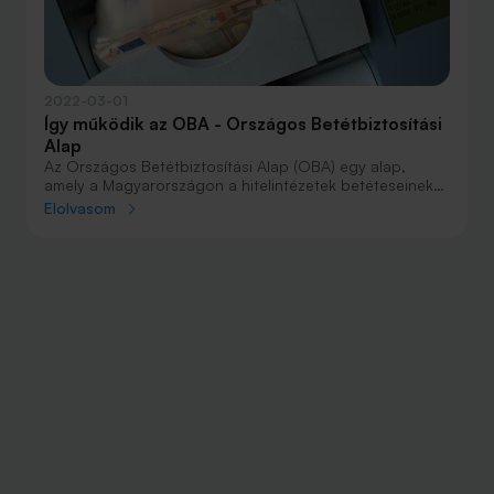
2022-03-01
Így működik az OBA - Országos Betétbiztosítási
Alap
Az Országos Betétbiztosítási Alap (OBA) egy alap,
amely a Magyarországon a hitelintézetek betéteseinek
védelmére jött létre. Az OBA abban az esetben
Elolvasom
kártalanítja a betéteseket meghatározott összegig, ha a
betétet kezelő hitelintézet fizetésképtelenné válik, és
nem tudja a betéteket visszafizetni.