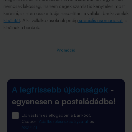
nemcsak lakossági, hanem cégek számlát is kénytelen most
keresni, szintén össze tudja hasonlítani a vállalati bankszámlák
kínálatát
. A kisvállalkozásoknak pedig
speciális csomagokat
is
kínálnak a bankok.
Promóció
A legfrissebb újdonságok
-
egyenesen a postaládádba!
Elolvastam és elfogadom a Bank360
Csoport
Adatkezelési szabályzatát
és
ÁSZF-ét