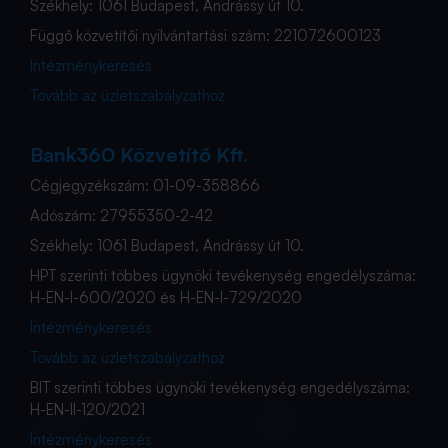
Székhely: 1061 Budapest, Andrássy út 10.
Függő közvetítői nyilvántartási szám: 221072600123
Intézménykeresés
Tovább az üzletszabályzathoz
Bank360 Közvetítő Kft.
Cégjegyzékszám: 01-09-358866
Adószám: 27955350-2-42
Székhely: 1061 Budapest, Andrássy út 10.
HPT szerinti többes ügynöki tevékenység engedélyszáma:
H-EN-I-600/2020 és H-EN-I-729/2020
Intézménykeresés
Tovább az üzletszabályzathoz
BIT szerinti többes ügynöki tevékenység engedélyszáma:
H-EN-II-120/2021
Intézménykeresés