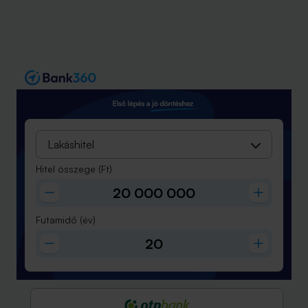
Lakáshitel
Hitel összege
(Ft)
Futamidő
(év)