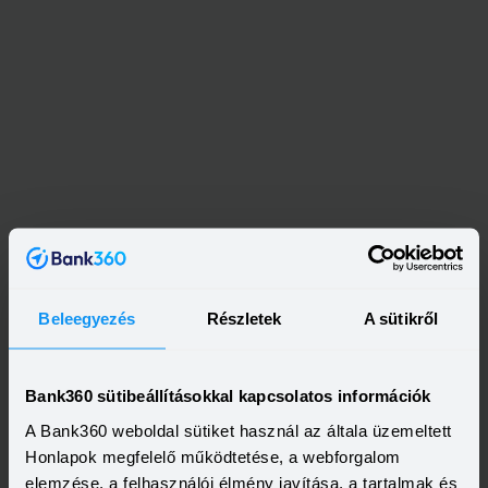
Kapcsolódó címkék
SBERBANK
OBA
BANKSZÁMLA
Beleegyezés
Részletek
A sütikről
Bank360 sütibeállításokkal kapcsolatos információk
A Bank360 weboldal sütiket használ az általa üzemeltett
Honlapok megfelelő működtetése, a webforgalom
elemzése, a felhasználói élmény javítása, a tartalmak és