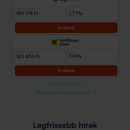
TÖRLESZTŐRÉSZLET
THM
Promóció
159 174 Ft
7,77%
Érdekel
TÖRLESZTŐRÉSZLET
THM
Promóció
162 835 Ft
7,91%
Érdekel
Bank360 Jogi információ
További Bank360 lakáshitel ajánlatok
Legfrissebb hírek