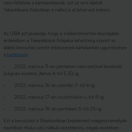
nem feltétele a kártalanításnak, azt az erre kijelölt
Takarékbank fiókokban e nélkül is el lehet ezt intézni.
Az OBA azt javasolja, hogy a zökkenőmentes kiszolgálás
érdekében a Takarékbank fiókjaiba lehetőség szerint az
alábbi beosztás szerint érkezzenek kártalanítási ügyintézésre
a
betétesek
:
· 2022. március 11-én pénteken nem betűvel kezdődő
(cégnév esetén), illetve A-tól E (É)-ig
· 2022. március 16-án szerdán F-től K-ig
· 2022. március 17-én csütörtökön L-től R-ig
· 2022. március 18-án pénteken S-től ZS-ig
Ezt a beosztást a Sberbankban bejelentett magánszemélyek
esetében titulus (dr.) nélküli vezetéknév, cégek esetében