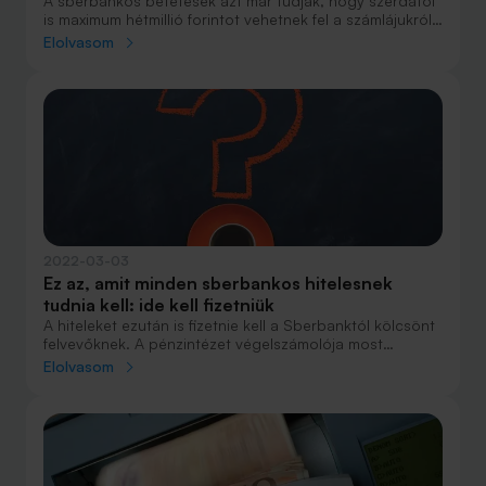
A sberbankos betétesek azt már tudják, hogy szerdától
is maximum hétmillió forintot vehetnek fel a számlájukról
30 napig, de vajon mit csináljanak azok, akiknek hitele
Elolvasom
van a magyar Sberbanknál?
2022-03-03
Ez az, amit minden sberbankos hitelesnek
tudnia kell: ide kell fizetniük
A hiteleket ezután is fizetnie kell a Sberbanktól kölcsönt
felvevőknek. A pénzintézet végelszámolója most
elárulta, mit kell tenniük, milyen számlaszámra kell
Elolvasom
fizetniük a hiteleseknek.