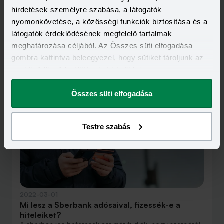
hirdetések személyre szabása, a látogatók
nyomonkövetése, a közösségi funkciók biztosítása és a
látogatók érdeklődésének megfelelő tartalmak
meghatározása céljából. Az Összes süti elfogadása
gombra kattintva beleegyezel, hogy sütiket tároljunk az
eszközödön. A beállításokat később is
Kapcsolódó cikkek
megváltoztathatod.
Összes süti elfogadása
Testre szabás
2022-03-01
Mi lesz a Sberbank adósaival, fizessék-e a
hiteleiket?