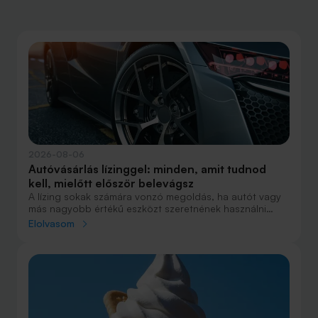
2026-08-06
Autóvásárlás lízinggel: minden, amit tudnod
kell, mielőtt először belevágsz
A lízing sokak számára vonzó megoldás, ha autót vagy
más nagyobb értékű eszközt szeretnének használni
anélkül, hogy azt egy összegben ki kellene fizetniük.
Elolvasom
Elsőre azonban könnyű elveszni a részletekben: önerő,
maradványérték, THM, GAP – csak néhány azok közül a
fogalmak közül, amelyekkel biztosan találkozol.