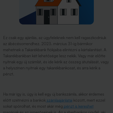
Ez csak egy ajánlás, az ügyfeleknek nem kell ragaszkodniuk
az ábécésorrendhez. 2023. március 31-ig bármikor
mehetnek a Takarékbank fiókjaiba elintézni a kártalanítást. A
Takarékbankban két lehetősége lesz nekik. Vagy már előtte
nyitnak egy új számlát, és ide kérik az összeg átutalását, vagy
a helyszínen nyitnak egy takarékbankosat, és arra kérik a
pénzt.
Ha már így is, úgy is kell egy új bankszámla, akkor érdemes
előtt szétnézni a bankok
számlaajánlatai
között, mert ezzel
sokat spórolhat, és most akár még
pénzt is kereshet
magának és az ismerőseinek is. Az a sberbankos ügyfél, aki