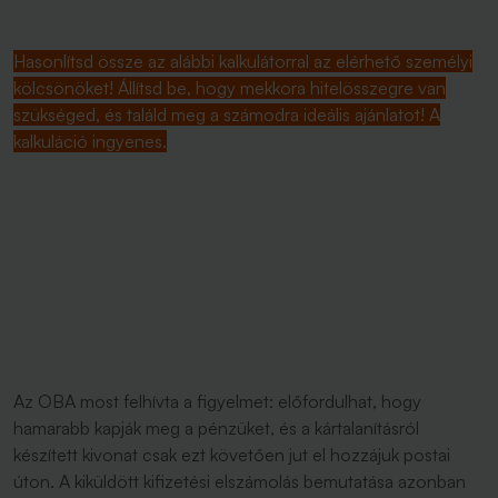
Hasonlítsd össze az alábbi kalkulátorral az elérhető személyi
kölcsönöket! Állítsd be, hogy mekkora hitelösszegre van
szükséged, és találd meg a számodra ideális ajánlatot! A
kalkuláció ingyenes.
Az OBA most felhívta a figyelmet: előfordulhat, hogy
hamarabb kapják meg a pénzüket, és a kártalanításról
készített kivonat csak ezt követően jut el hozzájuk postai
úton. A kiküldött kifizetési elszámolás bemutatása azonban