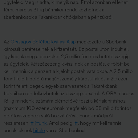
ügyfelek. Meg is adta, ki melyik nap. Ettől azonban el lehet
térni, március 31-ig bármikor rendelkezhetnek a
sberbankosok a Takarékbank fiókjaiban a pénzükről.
Az
Országos Betétbiztosítási Alap
megkezdte a Sberbank
károsult betéteseinek a kifizetését. Ez postai úton indult el,
így kapják meg a pénzüket 2,5 millió forintos betétösszegig
az ügyfelek. Kétszázezerig kiviszi nekik a postás, e fölött be
kell menniük a pénzért a kijelölt postahivatalokba. A 2,5 millió
forint feletti betétű magánszemély károsultak és a 20 ezer
forint feletti cégek, egyéb szervezetek a Takarékbank
fiókjaiban rendelkezhetek az összeg sorsáról. A OBA március
18-ig mindenki számára elérhetővé teszi a kártalanításhoz
(maximum 100 ezer eurónak megfelelő bő 38 millió forintos
betétösszeghez) való hozzáférést. Ennek módjáról
részletesen
itt írtunk
. Arról pedig
itt
, hogy mit kell tennie
annak, akinek
hitele
van a Sberbanknál.