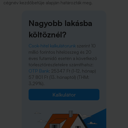
cégnév kezdőbetűje alapján határozták meg.
Nagyobb lakásba
költöznél?
Csok-hitel kalkulátorunk
szerint 10
millió forintos hitelösszeg és 20
éves futamidő esetén a következő
törlesztőrészletekre számíthatsz:
OTP Bank
: 25347 Ft (1-12. hónap)
57 801 Ft (13. hónaptól) (THM:
3,29%).
Kalkulátor