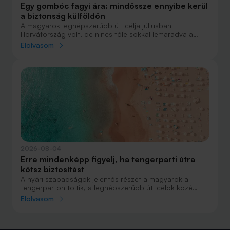
Egy gombóc fagyi ára: mindössze ennyibe kerül
a biztonság külföldön
A magyarok legnépszerűbb úti célja júliusban
Horvátország volt, de nincs tőle sokkal lemaradva a
júniust megnyerő Olaszország sem. A tengerparti
Elolvasom
nyaralások fölénye elsöprő volt az adatok alapján,
autóval pedig majdnem annyian vágtak neki a
nyaralásnak, mint repülővel.
2026-08-04
Erre mindenképp figyelj, ha tengerparti útra
kötsz biztosítást
A nyári szabadságok jelentős részét a magyarok a
tengerparton töltik, a legnépszerűbb úti célok közé
Horvátország, Olaszország és Görögország tartozik. A
Elolvasom
nyaralás szervezésekor általában nagy figyelmet kap a
szállás, az útvonal vagy éppen a programok
megtervezése, az utasbiztosítás kiválasztása azonban