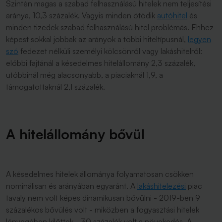
Szintén magas a szabad felhasználású hitelek nem teljesítési
aránya, 10,3 százalék. Vagyis minden ötödik
autóhitel
és
minden tizedek szabad felhasználású hitel problémás. Ehhez
képest sokkal jobbak az arányok a többi hiteltípusnál,
legyen
szó
fedezet nélküli személyi kölcsönről vagy lakáshitelről:
előbbi fajtánál a késedelmes hitelállomány 2,3 százalék,
utóbbinál még alacsonyabb, a piaciaknál 1,9, a
támogatottaknál 2,1 százalék.
A hitelállomány bővül
A késedelmes hitelek állománya folyamatosan csökken
nominálisan és arányában egyaránt. A
lakáshitelezési
piac
tavaly nem volt képes dinamikusan bővülni - 2019-ben 9
százalékos bővülés volt - miközben a fogyasztási hitelek
lényegében kilőttek - 30 százalék volt a növekedés. A