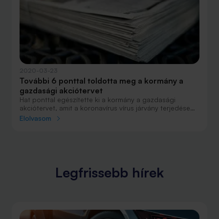
társaságok számára terhet.
2020-03-23
További 6 ponttal toldotta meg a kormány a
gazdasági akciótervet
Hat ponttal egészítette ki a kormány a gazdasági
akciótervet, amit a koronavírus vírus járvány terjedése
miatt vezettek be - közölte Orbán Viktor március 23-án
Elolvasom
tartott tájékoztatóján. A törlesztési moratórium és az
5,9 százalékos THM-mel igényelhető személyi kölcsön
után további adókedvezményekről és meghosszabbított
GYED, GYES-ről döntött a kormány.
Legfrissebb hírek