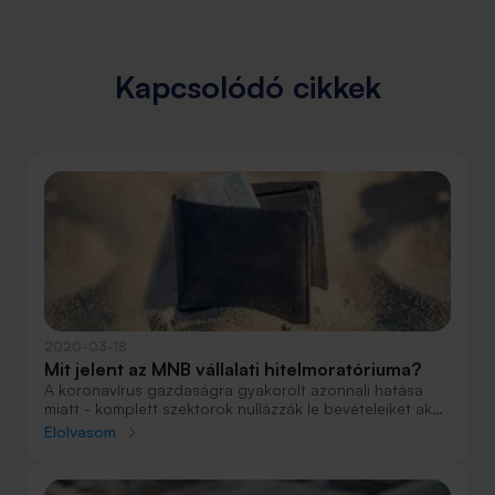
Kapcsolódó cikkek
2020-03-18
Mit jelent az MNB vállalati hitelmoratóriuma?
A koronavírus gazdaságra gyakorolt azonnali hatása
miatt - komplett szektorok nullázzák le bevételeiket akár
hónapokra - a Magyar Nemzeti Bank azt javasolja a
Elolvasom
bankoknak, hogy hirdessenek hitelmoratóriumot a
vállalkozások esetében. Vagyis a legsúlyosabb
időszakban legalább a hiteltörlesztés ne jelentsen a