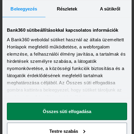
FIZETÉSI MORATÓRIUM
SZEMÉLYI KÖLCSÖN
LAKÁSHITEL
Beleegyezés
Részletek
A sütikről
Bank360 sütibeállításokkal kapcsolatos információk
A legfrissebb újdonságok
-
A Bank360 weboldal sütiket használ az általa üzemeltett
Honlapok megfelelő működtetése, a webforgalom
egyenesen a postaládádba!
elemzése, a felhasználói élmény javítása, a tartalmak és
hirdetések személyre szabása, a látogatók
Elolvastam és elfogadom a Bank360
nyomonkövetése, a közösségi funkciók biztosítása és a
Csoport
Adatkezelési szabályzatát
és
látogatók érdeklődésének megfelelő tartalmak
ÁSZF-ét
meghatározása céljából. Az Összes süti elfogadása
gombra kattintva beleegyezel, hogy sütiket tároljunk az
eszközödön. A beállításokat később is
megváltoztathatod.
Összes süti elfogadása
Testre szabás