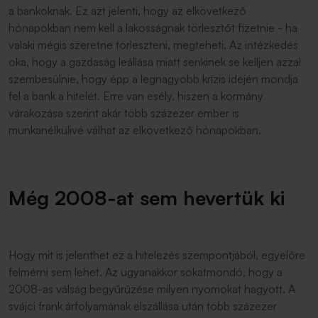
a bankoknak. Ez azt jelenti, hogy az elkövetkező
hónapokban nem kell a lakosságnak törlesztőt fizetnie - ha
valaki mégis szeretne törleszteni, megteheti. Az intézkedés
oka, hogy a gazdaság leállása miatt senkinek se kelljen azzal
szembesülnie, hogy épp a legnagyobb krízis idején mondja
fel a bank a hitelét. Erre van esély, hiszen a kormány
várakozása szerint akár több százezer ember is
munkanélkülivé válhat az elkövetkező hónapokban.
Még 2008-at sem hevertük ki
Hogy mit is jelenthet ez a hitelezés szempontjából, egyelőre
felmérni sem lehet. Az ugyanakkor sokatmondó, hogy a
2008-as válság begyűrűzése milyen nyomokat hagyott. A
svájci frank árfolyamának elszállása után több százezer