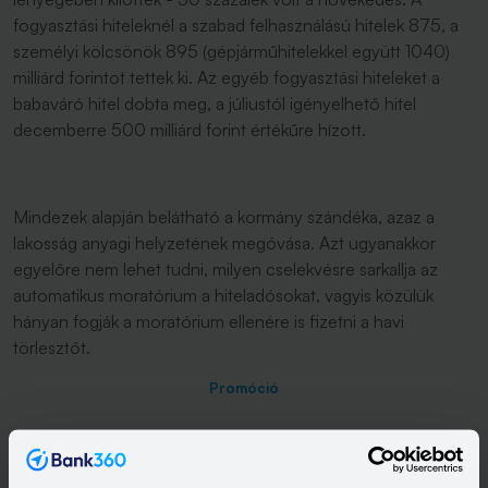
fogyasztási hiteleknél a szabad felhasználású hitelek 875, a
személyi kölcsönök 895 (gépjárműhitelekkel együtt 1040)
milliárd forintot tettek ki. Az egyéb fogyasztási hiteleket a
babaváró hitel dobta meg, a júliustól igényelhető hitel
decemberre 500 milliárd forint értékűre hízott.
Mindezek alapján belátható a kormány szándéka, azaz a
lakosság anyagi helyzetének megóvása. Azt ugyanakkor
egyelőre nem lehet tudni, milyen cselekvésre sarkallja az
automatikus moratórium a hiteladósokat, vagyis közülük
hányan fogják a moratórium ellenére is fizetni a havi
törlesztőt.
Promóció
Kapcsolódó címkék