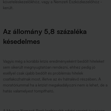
követeléskezelőkhöz, vagy a Nemzeti Eszközkezelőhöz -
került.
Az állomány 5,8 százaléka
késedelmes
Vagyis még a korábbi krízis eredményeként bedőlt hiteleket
sem sikerült megnyugtatóan rendezni, ehhez pedig jó
eséllyel csak újabb bedőlt és problémás hitelek
csatlakozhatnak most, illetve az év hátralévő részében. A
moratóriummal ha a krízist megakadályozni nem is lehet, de a
hatás valamelyest tompítható.
A Magyar Nemzeti Bank legfrissebb adatai szerint összesen