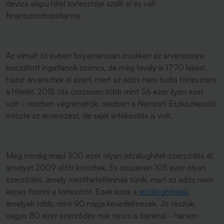
deviza alapú hitel törlesztője szállt el és vált
finanszírozhatatlanná.
Az elmúlt öt évben folyamatosan csökken az árverezésre
bocsátott ingatlanok számra, de még tavaly is 1770 lakást,
házat árvereztek el azért, mert az adós nem tudta törleszteni
a hitelét. 2015 óta összesen több mint 36 ezer ilyen eset
volt - részben végrehajtók, részben a Nemzeti Eszközkezelő
intézte az árverezést, de saját értékesítés is volt.
Még mindig majd 300 ezer olyan jelzáloghitel-szerződés él,
amelyet 2009 előtt kötöttek. És összesen 105 ezer olyan
szerződés, amely menthetetlennek tűnik, mert az adós nem
képes fizetni a törlesztőt. Ezek azok a
jelzáloghitelek
,
amelyek több, mint 90 napja késedelmesek. Jó részük,
vagyis 80 ezer szerződés már nincs is banknál - hanem