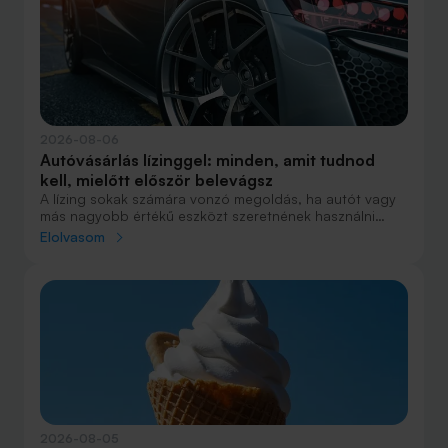
2026-08-06
Autóvásárlás lízinggel: minden, amit tudnod
kell, mielőtt először belevágsz
A lízing sokak számára vonzó megoldás, ha autót vagy
más nagyobb értékű eszközt szeretnének használni
anélkül, hogy azt egy összegben ki kellene fizetniük.
Elolvasom
Elsőre azonban könnyű elveszni a részletekben: önerő,
maradványérték, THM, GAP – csak néhány azok közül a
fogalmak közül, amelyekkel biztosan találkozol.
2026-08-05