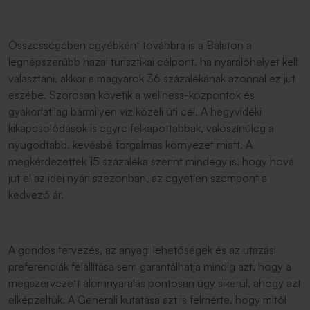
Összességében egyébként továbbra is a Balaton a
legnépszerűbb hazai turisztikai célpont, ha nyaralóhelyet kell
választani, akkor a magyarok 36 százalékának azonnal ez jut
eszébe. Szorosan követik a wellness-központok és
gyakorlatilag bármilyen víz közeli úti cél. A hegyvidéki
kikapcsolódások is egyre felkapottabbak, valószínűleg a
nyugodtabb, kevésbé forgalmas környezet miatt. A
megkérdezettek 15 százaléka szerint mindegy is, hogy hová
jut el az idei nyári szezonban, az egyetlen szempont a
kedvező ár.
A gondos tervezés, az anyagi lehetőségek és az utazási
preferenciák felállítása sem garantálhatja mindig azt, hogy a
megszervezett álomnyaralás pontosan úgy sikerül, ahogy azt
elképzeltük. A Generali kutatása azt is felmérte, hogy mitől