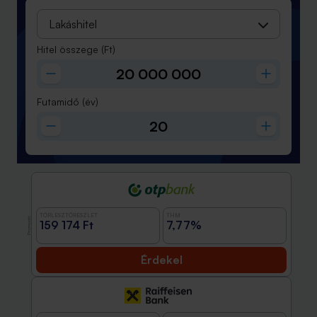
Lakáshitel
Hitel összege
(Ft)
Futamidő
(év)
TÖRLESZTŐRÉSZLET
THM
Promóció
159 174 Ft
7,77%
Érdekel