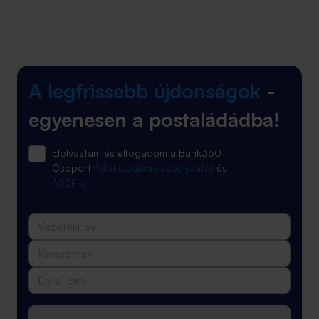
A legfrissebb újdonságok
-
egyenesen a postaládádba!
Elolvastam és elfogadom a Bank360
Csoport
Adatkezelési szabályzatát
és
ÁSZF-ét