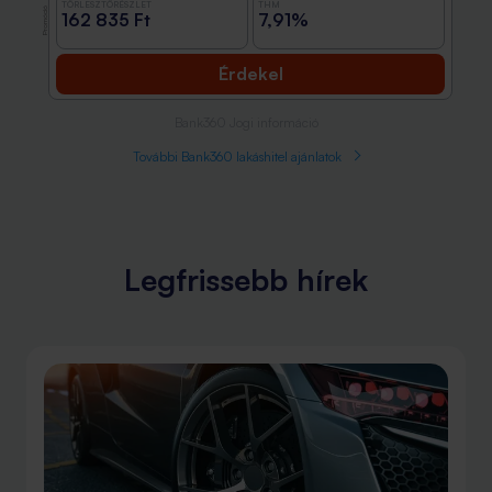
TÖRLESZTŐRÉSZLET
THM
Promóció
162 835 Ft
7,91%
Érdekel
Bank360 Jogi információ
További Bank360 lakáshitel ajánlatok
Legfrissebb hírek