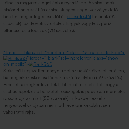
félnek a magyarok leginkább a nyaraláson. A válaszadók
elsősorban a saját és családjuk egészségét veszélyeztető
hirtelen megbetegedésektől és
balesetektől
tartanak (82
százalék), ezt követi az értékes tárgyak vagy készpénz
eltűnése és a lopások (78 százalék).
" target="_blank" rel="noreferrer" class="show-on-desktop">
" target="_blank" rel="noreferrer" class="show-
on-mobile">
Sokaknál kifejezetten nagyot ront az üdülés élvezeti értékén,
ha megérkezéskor csalódnak a szálláshelyben (59 százalék).
Emellett a megkérdezettek több mint fele fél attól, hogy a
szabadnapok és a befizetett összegek is pocsékba mennek a
rossz időjárás miatt (53 százalék), miközben ezzel a
tényezővel valójában nem tudnak előre kalkulálni, sem
változtatni rajta.