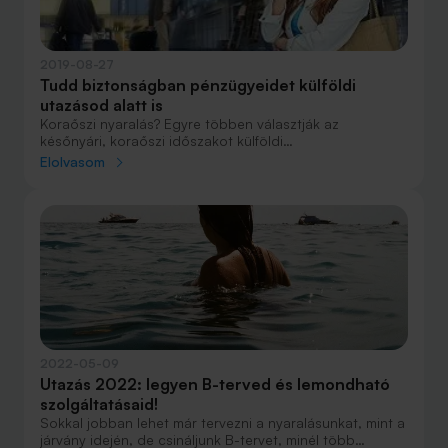
2019-08-27
Tudd biztonságban pénzügyeidet külföldi
utazásod alatt is
Koraőszi nyaralás? Egyre többen választják az
későnyári, koraőszi időszakot külföldi
kikapcsolódásukhoz. Enyhül a hőség, csökken a turisták
Elolvasom
száma, de még mindig minden adott ahhoz, hogy
élvezzük a tengerpartot, sőt, ha ügyesek vagyunk, akár
még a költségeken is faraghatunk az utószezonban. És
ha már sikerült jó áron elutaznunk, arra is érdemes
figyelmet szentelnünk, hogy a vakáció alatt is
biztonságban tudjuk a pénzünket.
2022-05-09
Utazás 2022: legyen B-terved és lemondható
szolgáltatásaid!
Sokkal jobban lehet már tervezni a nyaralásunkat, mint a
járvány idején, de csináljunk B-tervet, minél több