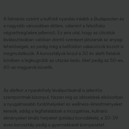
A felmérés szerint a külföldi nyaralás inkább a Budapesten és
a nagyobb városokban élőkre, valamint a felsőfokú
végzettségűekre jellemző. Ez arra utal, hogy az úticélok
kiválasztásában valóban döntő szerepet játszanak az anyagi
lehetőségek, ez pedig még a belföldön vakációzók között is
megmutatkozik. A korosztályok közül a 30 év alatti fiatalok
körében a legkiugróbb az utazási kedv, őket pedig az 50-es,
60-as magyarok követik.
Az életkor a nyaralóhely kiválasztásánál is jelentős
szempontnak bizonyul, hiszen míg az idősebbek elsősorban
a nyugalmasabb fürdőhelyeket és wellness-létesítményeket
keresik, addig a legfiatalabbak a mozgalmas, kulináris
élményeket kínáló helyeket (például borvidékek), a 30-39
éves korosztály pedig a gyermekbarát környezetet.