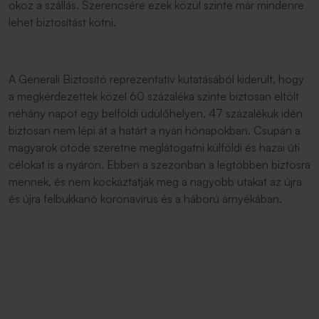
okoz a szállás. Szerencsére ezek közül szinte már mindenre
lehet biztosítást kötni.
A Generali Biztosító reprezentatív kutatásából kiderült, hogy
a megkérdezettek közel 60 százaléka szinte biztosan eltölt
néhány napot egy belföldi üdülőhelyen, 47 százalékuk idén
biztosan nem lépi át a határt a nyári hónapokban. Csupán a
magyarok ötöde szeretne meglátogatni külföldi és hazai úti
célokat is a nyáron. Ebben a szezonban a legtöbben biztosra
mennek, és nem kockáztatják meg a nagyobb utakat az újra
és újra felbukkanó koronavírus és a háború árnyékában.