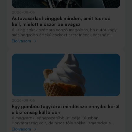
2026-08-06
Autóvásárlás lízinggel: minden, amit tudnod
kell, mielőtt először belevágsz
A lízing sokak számára vonzó megoldás, ha autót vagy
más nagyobb értékű eszközt szeretnének használni
anélkül, hogy azt egy összegben ki kellene fizetniük.
Elolvasom
Elsőre azonban könnyű elveszni a részletekben: önerő,
maradványérték, THM, GAP – csak néhány azok közül a
fogalmak közül, amelyekkel biztosan találkozol.
2026-08-05
Egy gombóc fagyi ára: mindössze ennyibe kerül
a biztonság külföldön
A magyarok legnépszerűbb úti célja júliusban
Horvátország volt, de nincs tőle sokkal lemaradva a
júniust megnyerő Olaszország sem. A tengerparti
Elolvasom