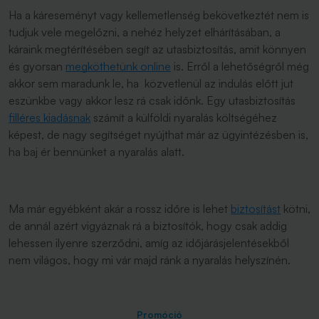
Ha a káreseményt vagy kellemetlenség bekövetkeztét nem is
tudjuk vele megelőzni, a nehéz helyzet elhárításában, a
káraink megtérítésében segít az utasbiztosítás, amit könnyen
és gyorsan
megköthetünk online
is. Erről a lehetőségről még
akkor sem maradunk le, ha közvetlenül az indulás előtt jut
eszünkbe vagy akkor lesz rá csak időnk. Egy utasbiztosítás
filléres kiadásnak
számít a külföldi nyaralás költségéhez
képest, de nagy segítséget nyújthat már az ügyintézésben is,
ha baj ér bennünket a nyaralás alatt.
Ma már egyébként akár a rossz időre is lehet
biztosítást
kötni,
de annál azért vigyáznak rá a biztosítók, hogy csak addig
lehessen ilyenre szerződni, amíg az időjárásjelentésekből
nem világos, hogy mi vár majd ránk a nyaralás helyszínén.
Promóció