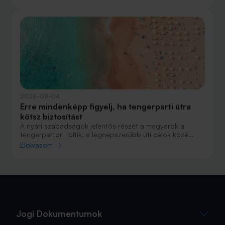
nyaralások fölénye elsöprő volt az adatok alapján,
autóval pedig majdnem annyian vágtak neki a
nyaralásnak, mint repülővel.
2026-08-04
Erre mindenképp figyelj, ha tengerparti útra
kötsz biztosítást
A nyári szabadságok jelentős részét a magyarok a
tengerparton töltik, a legnépszerűbb úti célok közé
Horvátország, Olaszország és Görögország tartozik. A
Elolvasom
nyaralás szervezésekor általában nagy figyelmet kap a
szállás, az útvonal vagy éppen a programok
megtervezése, az utasbiztosítás kiválasztása azonban
sokszor az utolsó pillanatra marad.
Jogi Dokumentumok