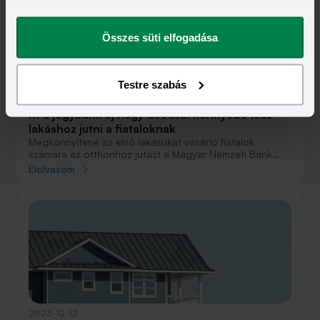
eszközödön. A beállításokat később is
megváltoztathatod.
Összes süti elfogadása
Testre szabás
2023-10-18
Itt a jegybank új nagy dobása: könnyebb lesz
lakáshoz jutni a fiataloknak
Megkönnyítené az első lakásukat vásárló fiatalok
számára az otthonhoz jutást a Magyar Nemzeti Bank
(MNB) azzal, hogy a jelenlegi minimum 20 százalékról 10
Elolvasom
százalékra csökkentené náluk a kötelező minimális
önerőt. A hitelkiváltással kapcsolatos költségeket is
visszavágná a jegybank - derül ki a friss
Makroprudenciális jelentésből.
2023-12-12