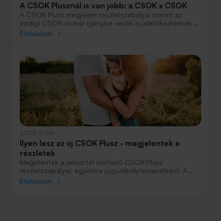
A CSOK Plusznál is van jobb: a CSOK x CSOK
A CSOK Plusz megjelent részletszabályai szerint az
eddigi CSOK-ot már igénybe vevők is jelentkezhetnek a
jócskán megemelt támogatott hitelért. Ez még úgyis
Elolvasom
megérheti nekik, hogy ehhez a meglévő szerződésüket
le kell zárni, és a már igénybe vett kamattámogatást
vissza kell fizetni.
2023-11-24
Ilyen lesz az új CSOK Plusz - megjelentek a
részletek
Megjelentek a januártól elérhető CSOK Plusz
részletszabályai, egyelőre jogszabálytervezetként. A
kormányzati bejelentések alapján ismert feltételek nem
Elolvasom
változtak, számos szabály terén pedig a jelenlegi CSOK-
ot másolja a január 1-jén startoló CSOK Plusz. A
kormány december 1-jéig várja az észrevételeket a
tervezettel kapcsolatban.