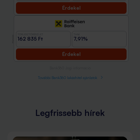
Érdekel
TÖRLESZTŐRÉSZLET
THM
Promóció
162 835 Ft
7,91%
Érdekel
Bank360 Jogi információ
További Bank360 lakáshitel ajánlatok
Legfrissebb hírek