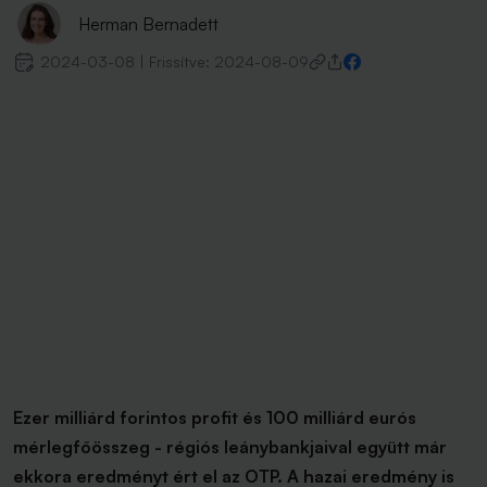
Herman Bernadett
2024-03-08
|
Frissítve:
2024-08-09
Ezer milliárd forintos profit és 100 milliárd eurós
mérlegfőösszeg - régiós leánybankjaival együtt már
ekkora eredményt ért el az OTP. A hazai eredmény is