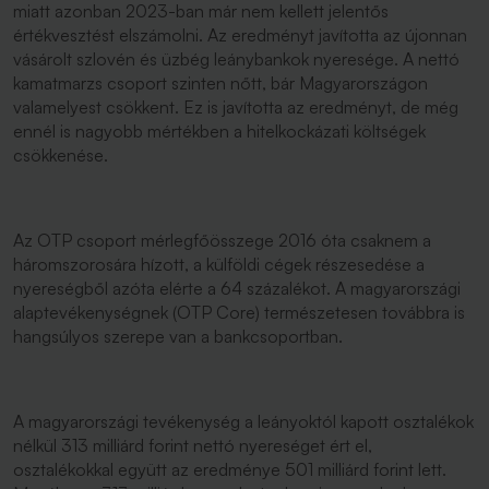
miatt azonban 2023-ban már nem kellett jelentős
értékvesztést elszámolni. Az eredményt javította az újonnan
vásárolt szlovén és üzbég leánybankok nyeresége. A nettó
kamatmarzs csoport szinten nőtt, bár Magyarországon
valamelyest csökkent. Ez is javította az eredményt, de még
ennél is nagyobb mértékben a hitelkockázati költségek
csökkenése.
Az OTP csoport mérlegfőösszege 2016 óta csaknem a
háromszorosára hízott, a külföldi cégek részesedése a
nyereségből azóta elérte a 64 százalékot. A magyarországi
alaptevékenységnek (OTP Core) természetesen továbbra is
hangsúlyos szerepe van a bankcsoportban.
A magyarországi tevékenység a leányoktól kapott osztalékok
nélkül 313 milliárd forint nettó nyereséget ért el,
osztalékokkal együtt az eredménye 501 milliárd forint lett.