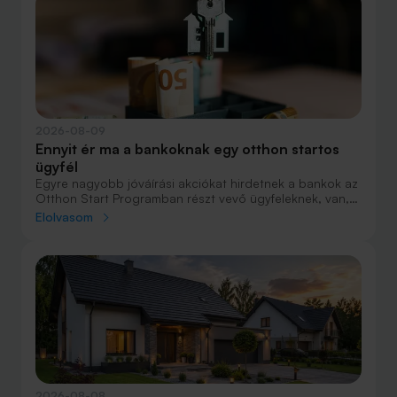
2026-08-09
Ennyit ér ma a bankoknak egy otthon startos
ügyfél
Egyre nagyobb jóváírási akciókat hirdetnek a bankok az
Otthon Start Programban részt vevő ügyfeleknek, van,
ahol összesen akár félmillió forint jóváírást is össze lehet
Elolvasom
gyűjteni különböző kedvezményekkel. Hol lehet ennek a
vége és pontosan milyen feltételeket kell vállalni a
nagyobb jóváírásért?
2026-08-08