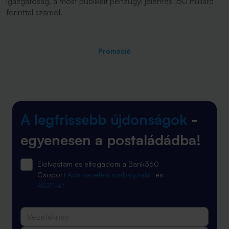
igazgatóság, a most publikált pénzügyi jelentés 150 milliárd
forinttal számol.
Promóció
A legfrissebb újdonságok
-
egyenesen a postaládádba!
Elolvastam és elfogadom a Bank360
Csoport
Adatkezelési szabályzatát
és
ÁSZF-ét