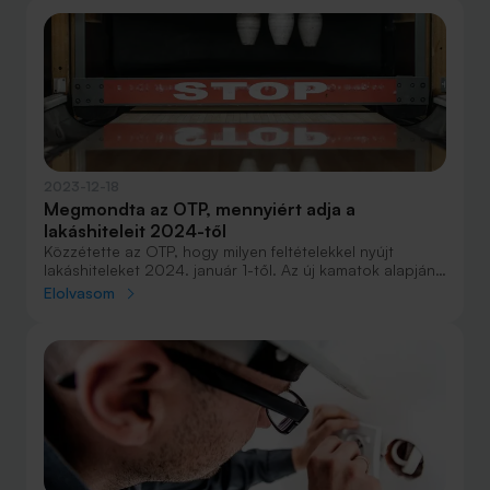
2023-12-18
Megmondta az OTP, mennyiért adja a
lakáshiteleit 2024-től
Közzétette az OTP, hogy milyen feltételekkel nyújt
lakáshiteleket 2024. január 1-től. Az új kamatok alapján
továbbra is a januártól 8,5 százalékról 7,3 százalékra
Elolvasom
csökkenő aktuális kamatplafon közelében lesznek a
THM-jei.