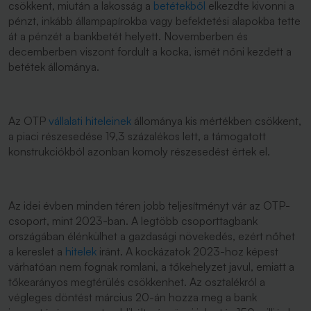
csökkent, miután a lakosság a
betétekből
elkezdte kivonni a
pénzt, inkább állampapírokba vagy befektetési alapokba tette
át a pénzét a bankbetét helyett. Novemberben és
decemberben viszont fordult a kocka, ismét nőni kezdett a
betétek állománya.
Az OTP
vállalati hiteleinek
állománya kis mértékben csökkent,
a piaci részesedése 19,3 százalékos lett, a támogatott
konstrukciókból azonban komoly részesedést értek el.
Az idei évben minden téren jobb teljesítményt vár az OTP-
csoport, mint 2023-ban. A legtöbb csoporttagbank
országában élénkülhet a gazdasági növekedés, ezért nőhet
a kereslet a
hitelek
iránt. A kockázatok 2023-hoz képest
várhatóan nem fognak romlani, a tőkehelyzet javul, emiatt a
tőkearányos megtérülés csökkenhet. Az osztalékról a
végleges döntést március 20-án hozza meg a bank