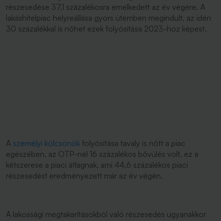
részesedése 37,1 százalékosra emelkedett az év végére. A
lakáshitelpiac helyreállása gyors ütemben megindult, az idén
30 százalékkal is nőhet ezek folyósítása 2023-hoz képest.
A
személyi kölcsönök
folyósítása tavaly is nőtt a piac
egészében, az OTP-nél 16 százalékos bővülés volt, ez a
kétszerese a piaci átlagnak, ami 44,6 százalékos piaci
részesedést eredményezett már az év végén.
A lakossági megtakarításokból való részesedés ugyanakkor