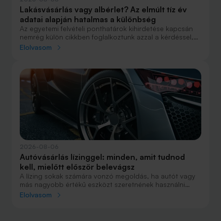
Lakásvásárlás vagy albérlet? Az elmúlt tíz év
adatai alapján hatalmas a különbség
Az egyetemi felvételi ponthatárok kihirdetése kapcsán
nemrég külön cikkben foglalkoztunk azzal a kérdéssel,
hogy lakást venni vagy vásárolni éri meg jobban. Előző
Elolvasom
cikkünkben jelentős részben a jövőre vonatkozó
becsléseket tettünk, amelyek alapján arra jutottunk, aki
csak teheti, annak mindenképpen megéri a
lakásvásárlás. De mi a helyzet akkor, ha inkább a
múltbéli adatokra koncentrálunk? Hogyan áll ma valaki,
aki 2016-ban lakást vásárolt, illetve valaki, aki a bérlés
mellett döntött, illetve jobb híján arra kényszerült?
2026-08-06
Autóvásárlás lízinggel: minden, amit tudnod
kell, mielőtt először belevágsz
A lízing sokak számára vonzó megoldás, ha autót vagy
más nagyobb értékű eszközt szeretnének használni
anélkül, hogy azt egy összegben ki kellene fizetniük.
Elolvasom
Elsőre azonban könnyű elveszni a részletekben: önerő,
maradványérték, THM, GAP – csak néhány azok közül a
fogalmak közül, amelyekkel biztosan találkozol.