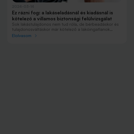
2024-03-14
Ez rázni fog: a lakáseladásnál és kiadásnál is
kötelező a villamos biztonsági felülvizsgálat
Sok lakástulajdonos nem tud róla, de bérbeadáskor és
tulajdonosváltáskor már kötelező a lakóingatlanok
villamos hálózatának ellenőrzése, a villamos biztonsági
Elolvasom
felülvizsgálat. Mutatjuk a tudnivalókat és az árakat.