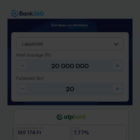
Lakáshitel
Hitel összege
(Ft)
Futamidő
(év)
TÖRLESZTŐRÉSZLET
THM
Promóció
159 174 Ft
7,77%