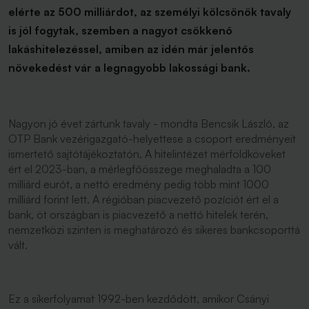
elérte az 500 milliárdot, az személyi kölcsönök tavaly
is jól fogytak, szemben a nagyot csökkenő
lakáshitelezéssel, amiben az idén már jelentős
növekedést vár a legnagyobb lakossági bank.
Nagyon jó évet zártunk tavaly - mondta Bencsik László, az
OTP Bank vezérigazgató-helyettese a csoport eredményeit
ismertető sajtótájékoztatón. A hitelintézet mérföldköveket
ért el 2023-ban, a mérlegfőösszege meghaladta a 100
milliárd eurót, a nettó eredmény pedig több mint 1000
milliárd forint lett. A régióban piacvezető pozíciót ért el a
bank, öt országban is piacvezető a nettó hitelek terén,
nemzetközi szinten is meghatározó és sikeres bankcsoporttá
vált.
Ez a sikerfolyamat 1992-ben kezdődött, amikor Csányi