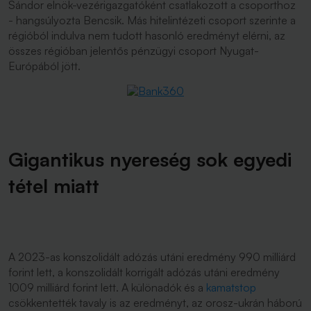
Sándor elnök-vezérigazgatóként csatlakozott a csoporthoz
- hangsúlyozta Bencsik. Más hitelintézeti csoport szerinte a
régióból indulva nem tudott hasonló eredményt elérni, az
összes régióban jelentős pénzügyi csoport Nyugat-
Európából jött.
Gigantikus nyereség sok egyedi
tétel miatt
A 2023-as konszolidált adózás utáni eredmény 990 milliárd
forint lett, a konszolidált korrigált adózás utáni eredmény
1009 milliárd forint lett. A különadók és a
kamatstop
csökkentették tavaly is az eredményt, az orosz-ukrán háború