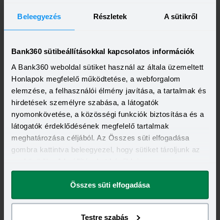
Beleegyezés
Részletek
A sütikről
Bank360 sütibeállításokkal kapcsolatos információk
A Bank360 weboldal sütiket használ az általa üzemeltett
Kapcsolódó címkék
Honlapok megfelelő működtetése, a webforgalom
elemzése, a felhasználói élmény javítása, a tartalmak és
OTP BANK
LAKÁSHITEL
hirdetések személyre szabása, a látogatók
nyomonkövetése, a közösségi funkciók biztosítása és a
látogatók érdeklődésének megfelelő tartalmak
meghatározása céljából. Az Összes süti elfogadása
gombra kattintva beleegyezel, hogy sütiket tároljunk az
eszközödön. A beállításokat később is
megváltoztathatod.
Összes süti elfogadása
Testre szabás