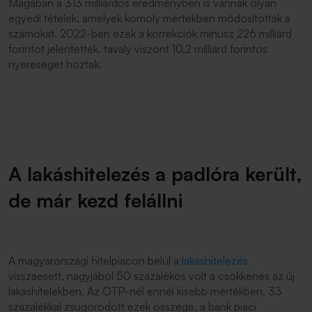
Magában a 313 milliárdos eredményben is vannak olyan
egyedi tételek, amelyek komoly mértékben módosították a
számokat. 2022-ben ezek a korrekciók mínusz 226 milliárd
forintot jelentettek, tavaly viszont 10,2 milliárd forintos
nyereséget hoztak.
A lakáshitelezés a padlóra került,
de már kezd felállni
A magyarországi hitelpiacon belül a
lakáshitelezés
visszaesett, nagyjából 50 százalékos volt a csökkenés az új
lakáshitelekben. Az OTP-nél ennél kisebb mértékben, 33
százalékkal zsugorodott ezek összege, a bank piaci