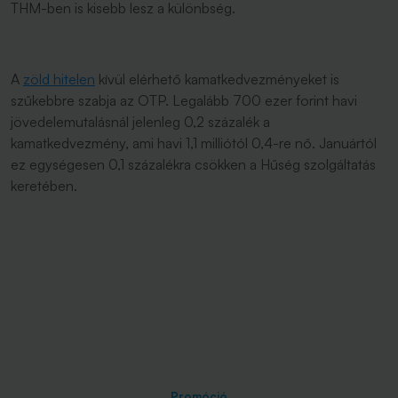
THM-ben is kisebb lesz a különbség.
A
zöld hitelen
kívül elérhető kamatkedvezményeket is
szűkebbre szabja az OTP. Legalább 700 ezer forint havi
jövedelemutalásnál jelenleg 0,2 százalék a
kamatkedvezmény, ami havi 1,1 milliótól 0,4-re nő. Januártól
ez egységesen 0,1 százalékra csökken a Hűség szolgáltatás
keretében.
Promóció