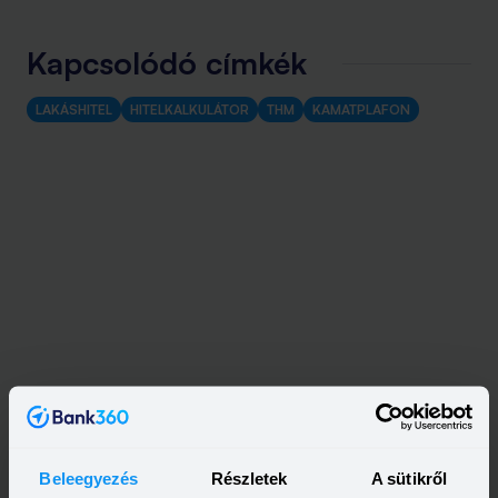
Kapcsolódó címkék
LAKÁSHITEL
HITELKALKULÁTOR
THM
KAMATPLAFON
Beleegyezés
Részletek
A sütikről
Kapcsolódó cikkek