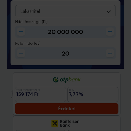
Lakáshitel
Hitel összege
(Ft)
Futamidő
(év)
TÖRLESZTŐRÉSZLET
THM
Promóció
159 174 Ft
7,77%
Érdekel