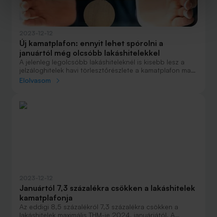
2023-12-12
Új kamatplafon: ennyit lehet spórolni a
januártól még olcsóbb lakáshitelekkel
A jelenleg legolcsóbb lakáshiteleknél is kisebb lesz a
jelzáloghitelek havi törlesztőrészlete a kamatplafon ma
bejelentett jelentős januári csökkentésének
Elolvasom
eredményeképpen. 20 millió forintos, 20 éves
futamidejű lakáshitelnél januártól már 25 ezer forinttal is
alacsonyabb lehet a havi törlesztés, mint a kamatplafon
bevezetése előtt.
2023-12-12
Januártól 7,3 százalékra csökken a lakáshitelek
kamatplafonja
Az eddigi 8,5 százalékról 7,3 százalékra csökken a
lakáshitelek maximális THM-je 2024. januárjától. A