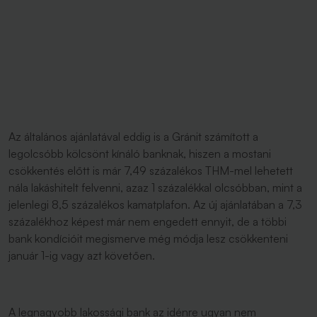
Az általános ajánlatával eddig is a Gránit számított a
legolcsóbb kölcsönt kínáló banknak, hiszen a mostani
csökkentés előtt is már 7,49 százalékos THM-mel lehetett
nála lakáshitelt felvenni, azaz 1 százalékkal olcsóbban, mint a
jelenlegi 8,5 százalékos kamatplafon. Az új ajánlatában a 7,3
százalékhoz képest már nem engedett ennyit, de a többi
bank kondícióit megismerve még módja lesz csökkenteni
január 1-ig vagy azt követően.
A legnagyobb lakossági bank az idénre ugyan nem