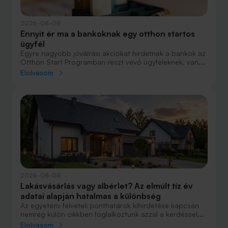
2026-08-09
Ennyit ér ma a bankoknak egy otthon startos
ügyfél
Egyre nagyobb jóváírási akciókat hirdetnek a bankok az
Otthon Start Programban részt vevő ügyfeleknek, van,
ahol összesen akár félmillió forint jóváírást is össze lehet
Elolvasom
gyűjteni különböző kedvezményekkel. Hol lehet ennek a
vége és pontosan milyen feltételeket kell vállalni a
nagyobb jóváírásért?
2026-08-08
Lakásvásárlás vagy albérlet? Az elmúlt tíz év
adatai alapján hatalmas a különbség
Az egyetemi felvételi ponthatárok kihirdetése kapcsán
nemrég külön cikkben foglalkoztunk azzal a kérdéssel,
hogy lakást venni vagy vásárolni éri meg jobban. Előző
Elolvasom