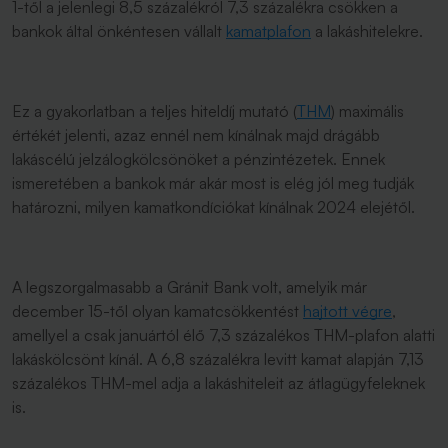
1-től a jelenlegi 8,5 százalékról 7,3 százalékra csökken a
bankok által önkéntesen vállalt
kamatplafon
a lakáshitelekre.
Ez a gyakorlatban a teljes hiteldíj mutató (
THM
) maximális
értékét jelenti, azaz ennél nem kínálnak majd drágább
lakáscélú jelzálogkölcsönöket a pénzintézetek. Ennek
ismeretében a bankok már akár most is elég jól meg tudják
határozni, milyen kamatkondíciókat kínálnak 2024 elejétől.
A legszorgalmasabb a Gránit Bank volt, amelyik már
december 15-től olyan kamatcsökkentést
hajtott végre
,
amellyel a csak januártól élő 7,3 százalékos THM-plafon alatti
lakáskölcsönt kínál. A 6,8 százalékra levitt kamat alapján 7,13
százalékos THM-mel adja a lakáshiteleit az átlagügyfeleknek
is.