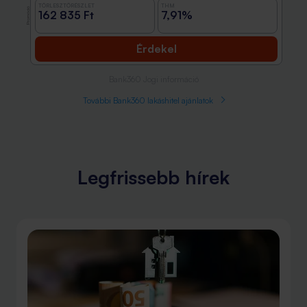
TÖRLESZTŐRÉSZLET
THM
Promóció
162 835 Ft
7,91%
Érdekel
Bank360 Jogi információ
További Bank360 lakáshitel ajánlatok
Legfrissebb hírek