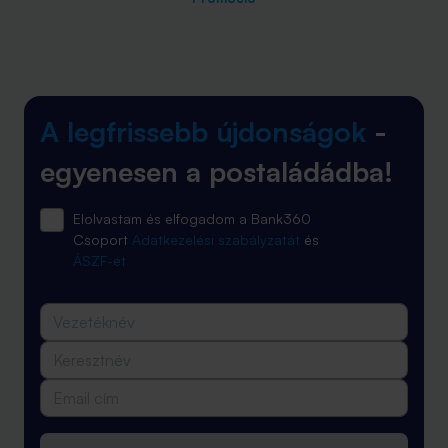
A legfrissebb újdonságok
-
egyenesen a postaládádba!
Elolvastam és elfogadom a Bank360
Csoport
Adatkezelési szabályzatát
és
ÁSZF-ét