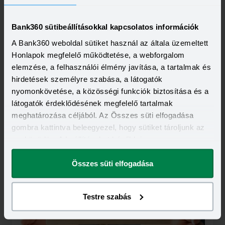
Bank360 sütibeállításokkal kapcsolatos információk
A Bank360 weboldal sütiket használ az általa üzemeltett
Honlapok megfelelő működtetése, a webforgalom
elemzése, a felhasználói élmény javítása, a tartalmak és
hirdetések személyre szabása, a látogatók
nyomonkövetése, a közösségi funkciók biztosítása és a
látogatók érdeklődésének megfelelő tartalmak
2023-12-18
meghatározása céljából. Az Összes süti elfogadása
Kezdődik: egy bank máris a januári kamatplafon
gombra kattintva beleegyezel, hogy sütiket tároljunk az
alá vitte a lakáshitelét
eszközödön. A beállításokat később is
Nem kell megvárni az ügyfeleknek 2024-et, megvan az
első bank, amelyik már most a januári 7,3 százalékos
megváltoztathatod.
kamatplafon alá vitte a lakáshitelét. A példája ragadós
Elolvasom
Összes süti elfogadása
lehet. Kérdés, hogy a jövő év elejétől is lesz-e még 1
százalékkal a kamatplafon alatt kínált jelzálogkölcsön.
Testre szabás