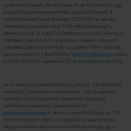
csökkentett tovább, de december 15-én közzétette, hogy
januártól milyen kamatokat kínál a lakáscélú hiteleire. A
hirdetményében foglaltak alapján 2024-től is az aktuális
kamatplafon közelében lévő THM-ekkel kínálja majd a
lakáskölcsöneit. A Végig Fix hitelkonstrukcióinál a jelenleg 8
százalékos kamatot 6,97 százalékra csökkenti. Mivel a 8
százalékos kamatra most 8,42 százalékos THM-mel kínálja
ezt a konstrukciót a Bank360.hu
lakáshitel kalkulátora
szerint,
a 2024-es THM is valamivel a 7,3-as kamatplafon alatt lesz.
Az 1x1 elnevezésű lakáshiteleinél a jelenlegi, 7,8 százalékos
kamat 6,87 százalékra csökken január 1-től, és ugyanez
történik a zöld kedvezmény eléréséhez szükséges
feltételeket megvalósító lakáscélra felvett
jelzálogkölcsönöknél
is. Amint a számokból látszik, az OTP
mindkét esetben szűkíti 0,1 százalékkal az alaphiteleihez
képest ezeknek a kölcsönöknek a kedvezményét, így a