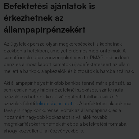
Befektetési ajánlatok is
érkezhetnek az
állampapírpénzekért
Az ügyfelek persze olyan megkereséseket is kaphatnak
ezekben a hetekben, amelyet érdemes megfontolniuk. A
kamatforduló után vonzerejüket vesztő PMÁP-okban lévő
pénz és a most kapott kamatok újrabefektetéséért az állam
mellett a bankok, alapkezelők és biztosítók is harcba szállnak.
Aki állampapír helyett inkább bankba tenné már a pénzét, az
sem csak a nagy hitelintézeteknél szokásos, szinte nulla
százalékos betétek közül válogathat, találhat akár 5-6
százalék feletti
lekötési ajánlatot
is. A befektetési alapok már
tavaly is nagy konkurensei voltak az állampapírnak, és a
hozamért nagyobb kockázatot is vállalók további
megtakarításokat tehetnek át ebbe a befektetési formába,
ahogy közvetlenül a részvényekbe is.