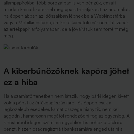
állampapírokba, több sorozatban is van pénzük, emiatt
minden kamatfizetésnél megtapasztalhatják ezt az anomáliát,
ha éppen abban az időszakban lépnek be a Webkincstárba
vagy a Mobilkincstárba, amikor a kamatok már nem látszanak
az értékpapír árfolyamában, de a jóváírásuk sem történt még
meg.
A kiberbűnözőknek kapóra jöhet
ez a hiba
Ha a számlatörténetben nem látszik, hogy bárki idegen kivett
volna pénzt az értékpapírszámláról, és éppen csak a
legközelebb esedékes kamat összege hiányzik, nem kell
aggódni, hamarosan magától rendeződni fog az egyenleg. A
kincstárból idegen számlára egyébként is nehéz átutalni a
pénzt, hiszen csak regisztrált bankszámlára enged utalni a