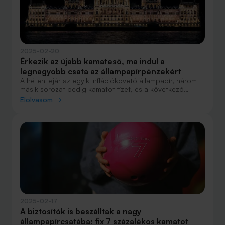
2025-02-20
Érkezik az újabb kamateső, ma indul a
legnagyobb csata az állampapírpénzekért
A héten lejár az egyik inflációkövető állampapír, három
másik sorozat pedig kamatot fizet, és a következő
napokban is dőlni fog a kamateső az innentől már
Elolvasom
vonzerejüket vesztő PMÁP-okból. A befektetőknek több
mint 2200 milliárd forint sorsáról kell határozni.
2025-02-17
A biztosítók is beszálltak a nagy
állampapírcsatába: fix 7 százalékos kamatot