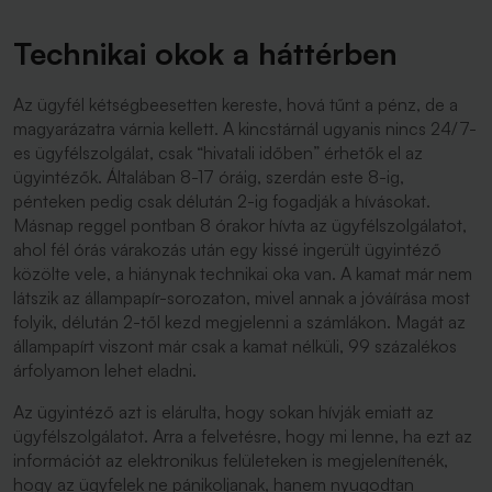
Technikai okok a háttérben
Az ügyfél kétségbeesetten kereste, hová tűnt a pénz, de a
magyarázatra várnia kellett. A kincstárnál ugyanis nincs 24/7-
es ügyfélszolgálat, csak “hivatali időben” érhetők el az
ügyintézők. Általában 8-17 óráig, szerdán este 8-ig,
pénteken pedig csak délután 2-ig fogadják a hívásokat.
Másnap reggel pontban 8 órakor hívta az ügyfélszolgálatot,
ahol fél órás várakozás után egy kissé ingerült ügyintéző
közölte vele, a hiánynak technikai oka van. A kamat már nem
látszik az állampapír-sorozaton, mivel annak a jóváírása most
folyik, délután 2-től kezd megjelenni a számlákon. Magát az
állampapírt viszont már csak a kamat nélküli, 99 százalékos
árfolyamon lehet eladni.
Az ügyintéző azt is elárulta, hogy sokan hívják emiatt az
ügyfélszolgálatot. Arra a felvetésre, hogy mi lenne, ha ezt az
információt az elektronikus felületeken is megjelenítenék,
hogy az ügyfelek ne pánikoljanak, hanem nyugodtan