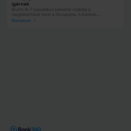
ígérnek
Bruttó fix 7 százalékos kamattal csábítja a
megtakarítókat most a Groupama. A bankok,
brókercégek, az alapkezelők és az ingatlanosok mellett
Elolvasom
a biztosítók is versenybe szállnak a PMÁP-osok
megtakarításaiért.