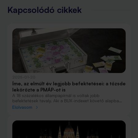
Kapcsolódó cikkek
2025-01-20
Íme, az elmúlt év legjobb befektetései: a tőzsde
lekörözte a PMÁP-ot is
A 18 százalékos állampapírnál is voltak jobb
befektetések tavaly. Aki a BUX-indexet követő alapba
tette a pénzét, 30 százalékot is kereshetett, de a fejlett
Elolvasom
piacokon ennél is nagyobb nyereséget érhetett el. A
magyar és a régiós tőzsde az idén is jól teljesíthet.