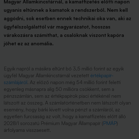
Magyar Államkincstárnál, a kamatfizetés előtti napon
ugyanis eltűnnek a kamatok a rendszerből. Nem kell
aggódni, sok esetben ennek technikai oka van, aki az
ügyfélszolgálattól vár magyarázatot, hosszas
várakozásra számíthat, a csalóknak viszont kapóra
jöhet ez az anomália.
Egyik napról a másikra eltűnt bő 3,5 millió forint az egyik
ügyfél Magyar Államkincstárnál vezetett
értékpapír-
számlájáról
. Az előző napon még 54 millió forint feletti
egyenleg másnapra alig 50 millióra csökkent, sem a
pénzszámlán, sem az értékpapírok piaci értékénél nem
látszott az összeg. A számlatörténetben nem látszott olyan
esemény, hogy bárki kivett volna pénzt a számláról, az
egyetlen furcsaság az volt, hogy a kamatfizetés előtt álló
2028/I sorozatú Prémium Magyar Állampapír (
PMÁP
)
árfolyama visszaesett.