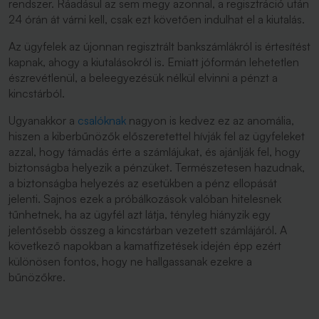
rendszer. Ráadásul az sem megy azonnal, a regisztráció után
24 órán át várni kell, csak ezt követően indulhat el a kiutalás.
Az ügyfelek az újonnan regisztrált bankszámlákról is értesítést
kapnak, ahogy a kiutalásokról is. Emiatt jóformán lehetetlen
észrevétlenül, a beleegyezésük nélkül elvinni a pénzt a
kincstárból.
Ugyanakkor a
csalóknak
nagyon is kedvez ez az anomália,
hiszen a kiberbűnözők előszeretettel hívják fel az ügyfeleket
azzal, hogy támadás érte a számlájukat, és ajánlják fel, hogy
biztonságba helyezik a pénzüket. Természetesen hazudnak,
a biztonságba helyezés az esetükben a pénz ellopását
jelenti. Sajnos ezek a próbálkozások valóban hitelesnek
tűnhetnek, ha az ügyfél azt látja, tényleg hiányzik egy
jelentősebb összeg a kincstárban vezetett számlájáról. A
következő napokban a kamatfizetések idején épp ezért
különösen fontos, hogy ne hallgassanak ezekre a
bűnözőkre.