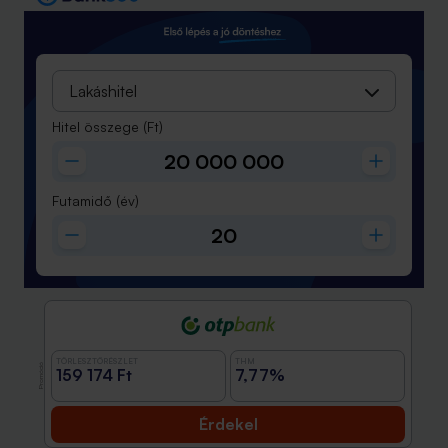
Lakáshitel
Hitel összege
(Ft)
Futamidő
(év)
TÖRLESZTŐRÉSZLET
THM
Promóció
159 174 Ft
7,77%
Érdekel