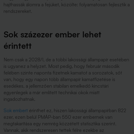
hajthassák álomra a fejüket, közölte: folyamatosan fejlesztik a
rendszereket.
Sok százezer ember lehet
érintett
Nem csak a 2028/I, de a többi lakossági állampapír esetében
is ugyanez a helyzet. Most pedig, hogy február második
felében szinte naponta fizetnek kamatot a sorozatok, sőt
van, hogy egy napon több állampapír kamatfizetése is
esedékes, a jellemzően stabilan emelkedő kincstári
egyenlegek a már említett technikai okok miatt
ingadozhatnak.
Sok embert
érinthet ez, hiszen lakossági állampapírban 822
ezer, ezen belül PMÁP-ban 550 ezer embernek van
megtakarítása egy nemrég közzétett statisztika szerint.
Vannak, akik rendszeresen tettek félre ezekbe az