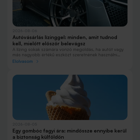
2026-08-06
Autóvásárlás lízinggel: minden, amit tudnod
kell, mielőtt először belevágsz
A lízing sokak számára vonzó megoldás, ha autót vagy
más nagyobb értékű eszközt szeretnének használni
anélkül, hogy azt egy összegben ki kellene fizetniük.
Elolvasom
Elsőre azonban könnyű elveszni a részletekben: önerő,
maradványérték, THM, GAP – csak néhány azok közül a
fogalmak közül, amelyekkel biztosan találkozol.
2026-08-05
Egy gombóc fagyi ára: mindössze ennyibe kerül
a biztonság külföldön