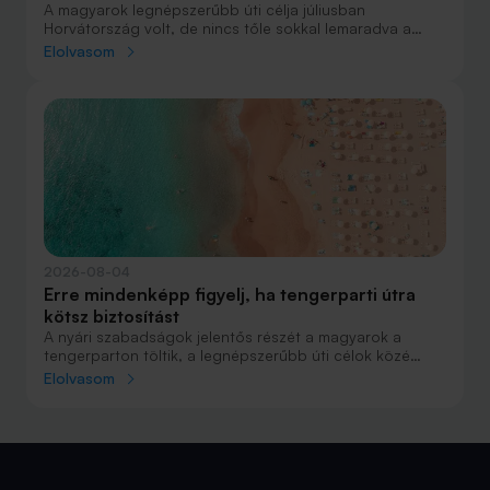
A magyarok legnépszerűbb úti célja júliusban
Horvátország volt, de nincs tőle sokkal lemaradva a
júniust megnyerő Olaszország sem. A tengerparti
Elolvasom
nyaralások fölénye elsöprő volt az adatok alapján,
autóval pedig majdnem annyian vágtak neki a
nyaralásnak, mint repülővel.
2026-08-04
Erre mindenképp figyelj, ha tengerparti útra
kötsz biztosítást
A nyári szabadságok jelentős részét a magyarok a
tengerparton töltik, a legnépszerűbb úti célok közé
Horvátország, Olaszország és Görögország tartozik. A
Elolvasom
nyaralás szervezésekor általában nagy figyelmet kap a
szállás, az útvonal vagy éppen a programok
megtervezése, az utasbiztosítás kiválasztása azonban
sokszor az utolsó pillanatra marad.