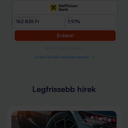
TÖRLESZTŐRÉSZLET
THM
Promóció
162 835 Ft
7,91%
Érdekel
Bank360 Jogi információ
További Bank360 lakáshitel ajánlatok
Legfrissebb hírek