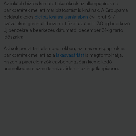
Az inkább biztos kamatot akaróknak az állampapírok és
bankbetétek mellett már biztosítást is kínálnak. A Groupama
például akciós
életbiztosítási ajánlatában
évi bruttó 7
százalékos garantált hozamot fizet az április 30-ig beérkező
új pénzekre a beérkezés dátumától december 31-ig tartó
időszakra.
Aki sok pénzt tart állampapírokban, az más értékpapírok és
bankbetétek mellett az a
lakásvásárlást
is megfontolhatja,
hiszen a piaci elemzők egybehangzóan kiemelkedő
áremelkedésre számítanak az idén is az ingatlanpiacon.