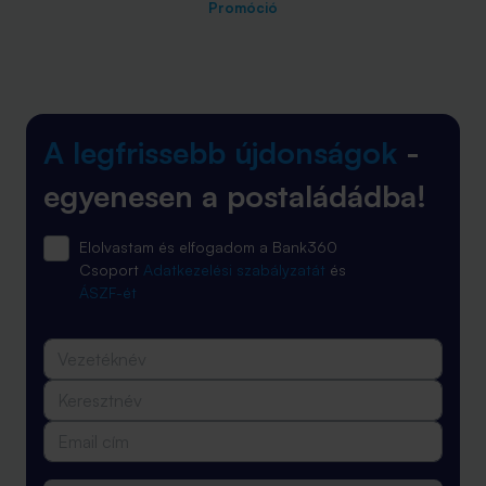
Promóció
A legfrissebb újdonságok
-
egyenesen a postaládádba!
Elolvastam és elfogadom a Bank360
Csoport
Adatkezelési szabályzatát
és
ÁSZF-ét