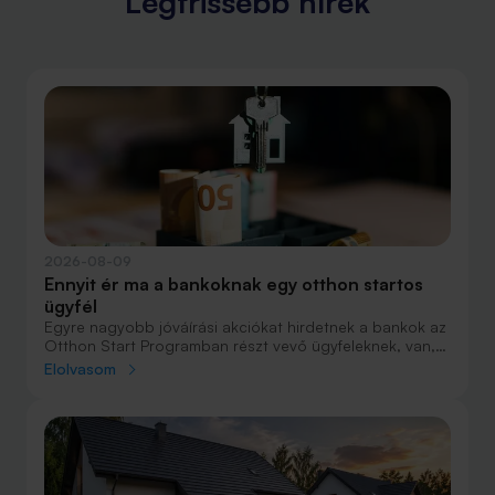
Legfrissebb hírek
2026-08-09
Ennyit ér ma a bankoknak egy otthon startos
ügyfél
Egyre nagyobb jóváírási akciókat hirdetnek a bankok az
Otthon Start Programban részt vevő ügyfeleknek, van,
ahol összesen akár félmillió forint jóváírást is össze lehet
Elolvasom
gyűjteni különböző kedvezményekkel. Hol lehet ennek a
vége és pontosan milyen feltételeket kell vállalni a
nagyobb jóváírásért?