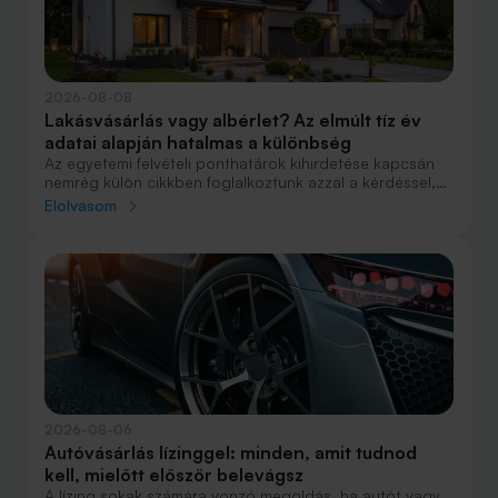
2026-08-08
Lakásvásárlás vagy albérlet? Az elmúlt tíz év
adatai alapján hatalmas a különbség
Az egyetemi felvételi ponthatárok kihirdetése kapcsán
nemrég külön cikkben foglalkoztunk azzal a kérdéssel,
hogy lakást venni vagy vásárolni éri meg jobban. Előző
Elolvasom
cikkünkben jelentős részben a jövőre vonatkozó
becsléseket tettünk, amelyek alapján arra jutottunk, aki
csak teheti, annak mindenképpen megéri a
lakásvásárlás. De mi a helyzet akkor, ha inkább a
múltbéli adatokra koncentrálunk? Hogyan áll ma valaki,
aki 2016-ban lakást vásárolt, illetve valaki, aki a bérlés
mellett döntött, illetve jobb híján arra kényszerült?
2026-08-06
Autóvásárlás lízinggel: minden, amit tudnod
kell, mielőtt először belevágsz
A lízing sokak számára vonzó megoldás, ha autót vagy