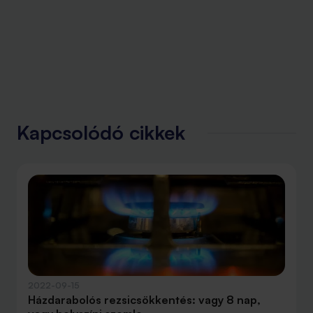
Kapcsolódó cikkek
2022-09-15
Házdarabolós rezsicsökkentés: vagy 8 nap,