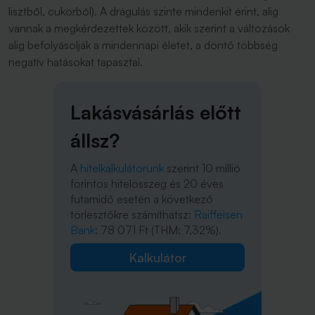
lisztből, cukorból). A drágulás szinte mindenkit érint, alig
vannak a megkérdezettek között, akik szerint a változások
alig befolyásolják a mindennapi életet, a döntő többség
negatív hatásokat tapasztal.
Lakásvásárlás előtt
állsz?
A
hitelkalkulátorunk
szerint 10 millió
forintos hitelösszeg és 20 éves
futamidő esetén a következő
törlesztőkre számíthatsz:
Raiffeisen
Bank
: 78 071 Ft (THM: 7,32%).
Kalkulátor