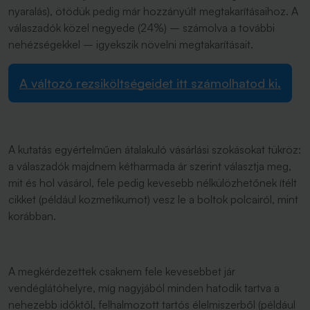
nyaralás), ötödük pedig már hozzányúlt megtakarításaihoz. A
válaszadók közel negyede (24%) – számolva a további
nehézségekkel – igyekszik növelni megtakarításait.
A változó rezsiköltségeidet itt számolhatod ki.
A kutatás egyértelműen átalakuló vásárlási szokásokat tükröz:
a válaszadók majdnem kétharmada ár szerint választja meg,
mit és hol vásárol, fele pedig kevesebb nélkülözhetőnek ítélt
cikket (például kozmetikumot) vesz le a boltok polcairól, mint
korábban.
A megkérdezettek csaknem fele kevesebbet jár
vendéglátóhelyre, míg nagyjából minden hatodik tartva a
nehezebb időktől, felhalmozott tartós élelmiszerből (például