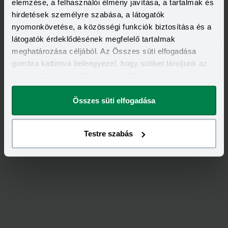
ÁSZF-ét
elemzése, a felhasználói élmény javítása, a tartalmak és
hirdetések személyre szabása, a látogatók
nyomonkövetése, a közösségi funkciók biztosítása és a
látogatók érdeklődésének megfelelő tartalmak
meghatározása céljából. Az Összes süti elfogadása
gombra kattintva beleegyezel, hogy sütiket tároljunk az
eszközödön. A beállításokat később is
megváltoztathatod.
Összes süti elfogadása
Feliratkozás
Testre szabás