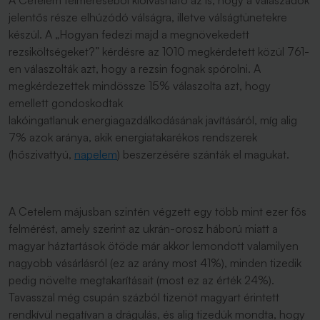
A Cetelem felméréséből kiolvasható az is, hogy a válaszadók
jelentős része elhúzódó válságra, illetve válságtünetekre
készül. A „Hogyan fedezi majd a megnövekedett
rezsiköltségeket?” kérdésre az 1010 megkérdetett közül 761-
en válaszolták azt, hogy a rezsin fognak spórolni. A
megkérdezettek mindössze 15% válaszolta azt, hogy
emellett gondoskodtak
lakóingatlanuk energiagazdálkodásának javításáról, míg alig
7% azok aránya, akik energiatakarékos rendszerek
(hőszivattyú,
napelem
) beszerzésére szánták el magukat.
A Cetelem májusban szintén végzett egy több mint ezer fős
felmérést, amely szerint az ukrán-orosz háború miatt a
magyar háztartások ötöde már akkor lemondott valamilyen
nagyobb vásárlásról (ez az arány most 41%), minden tizedik
pedig növelte megtakarításait (most ez az érték 24%).
Tavasszal még csupán százból tizenöt magyart érintett
rendkívül negatívan a drágulás, és alig tizedük mondta, hogy