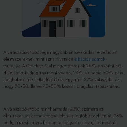
A válaszadók többsége nagyobb árnövekedést érzékel az
élelmiszereknél, mint azt a hivatalos
inflációs adatok
mutatják. A Cetelem által megkérdezettek 25%-a szerint 30-
40% közötti drágulás ment végbe, 24%-uk pedig 50%-ot is
meghaladó áremelkedést érez. Egyaránt 22% válaszolta azt,
hogy 20-30, illetve 40-50% közötti drágulást tapasztaltak.
A válaszadók több mint harmada (38%) számára az
élelmiszer-árak emelkedése jelenti a legfőbb problémát, 23%
pedig a rezsit nevezte meg legnagyobb anyagi teherként.