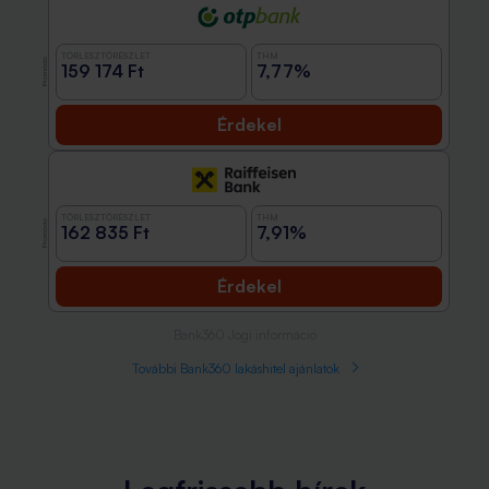
TÖRLESZTŐRÉSZLET
THM
Promóció
159 174 Ft
7,77%
Érdekel
TÖRLESZTŐRÉSZLET
THM
Promóció
162 835 Ft
7,91%
Érdekel
Bank360 Jogi információ
További Bank360 lakáshitel ajánlatok