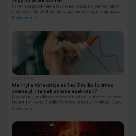
vagy helyszíni szemle
Főhet a jegyzők feje a lakossági rezsicsökkentés miatt:
megrohanták őket az olcsó gázmennyiséget duplázó
igazolásért, amit 8 napon belül ki kell adniuk. Ennyi idő
Elolvasom
alatt viszont nem tudnak mindenhol helyszíni szemlét
tartani.
2022-09-19
Mennyi a törlesztője az 1 és 3 millió forintos
személyi hitelnek az emelések után?
Megnéztük, mekkora törlesztőt kell vállalni most öt évre
felvett 1 millió és 3 millió forintos személyi hitelhez. Csak
az a jó hír, hogy vannak olcsóbb ajánlatok a jelenlegi
Elolvasom
inflációnál.