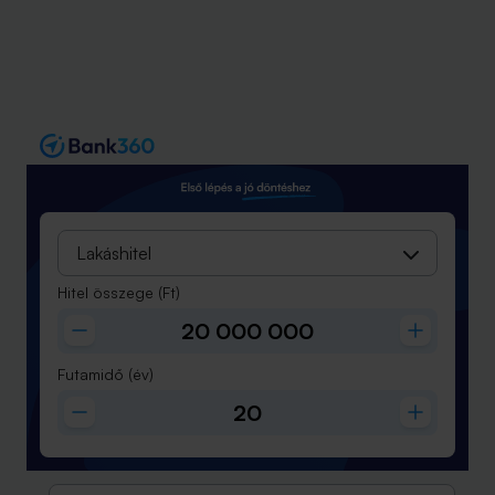
Lakáshitel
Hitel összege
(Ft)
Futamidő
(év)