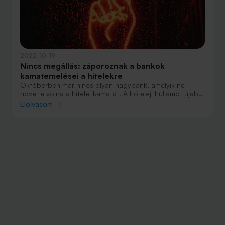
2022-10-19
Nincs megállás: záporoznak a bankok
kamatemelései a hitelekre
Októberben már nincs olyan nagybank, amelyik ne
növelte volna a hitelei kamatát. A hó eleji hullámot újabb
drágítások követték, amelyek ráadásul többnyire még
Elolvasom
csak az MNB korábbi kamatdöntésére reagáltak.