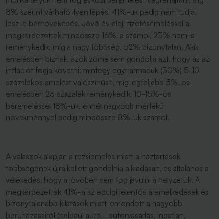
munkahelyük nem fog évközi béremelést végrehajtani, alig
8% szerint várható ilyen lépés. 41%-uk pedig nem tudja,
lesz-e bérnövekedés. Jövő év eleji fizetésemeléssel a
megkérdezettek mindössze 16%-a számol, 23% nem is
reménykedik, míg a nagy többség, 52% bizonytalan. Akik
emelésben bíznak, azok zöme sem gondolja azt, hogy az az
inflációt fogja követni: mintegy egyharmaduk (30%) 5-10
százalékos emelést valószínűsít, míg legfeljebb 5%-os
emelésben 23 százalék reménykedik. 10-15%-os
béremeléssel 18%-uk, ennél nagyobb mértékű
növekménnyel pedig mindössze 8%-uk számol.
A válaszok alapján a rezsiemelés miatt a háztartások
többségének újra kellett gondolnia a kiadásait, és általános a
vélekedés, hogy a jövőben sem fog javulni a helyzetük. A
megkérdezettek 41%-a az eddigi jelentős áremelkedések és
bizonytalanabb kilátások miatt lemondott a nagyobb
beruházásairól (például autó-, bútorvásárlás, ingatlan,