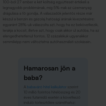
100-ból 27 ember e két költség együttesét értékeli a
legnagyobb problémának, míg 5%-nak az üzemanyag
drágulása a fő gondja. A válaszadók jelentős része már
készül a benzin és gázolaj hatósági árának kivezetésére:
egyaránt 28%-uk válaszolta azt, hogy ha ez bekövetkezik,
lerakja a kocsit, illetve azt, hogy csak akkor ül autóba, ha az
elengedhetetlenül fontos. 12 százalékuk ugyanakkor
semmiképp nem változtatna autóhasználati szokásain.
Hamarosan jön a
baba?
A
babaváró hitel kalkulátor
szerint
10 millió forintos hitelösszeg és 20
éves futamidő esetén a következő
induló törlesztőkre számíthatsz: