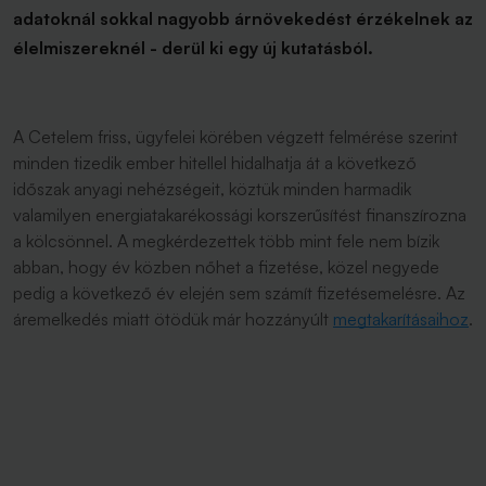
adatoknál sokkal nagyobb árnövekedést érzékelnek az
élelmiszereknél - derül ki egy új kutatásból.
A Cetelem friss, ügyfelei körében végzett felmérése szerint
minden tizedik ember hitellel hidalhatja át a következő
időszak anyagi nehézségeit, köztük minden harmadik
valamilyen energiatakarékossági korszerűsítést finanszírozna
a kölcsönnel. A megkérdezettek több mint fele nem bízik
abban, hogy év közben nőhet a fizetése, közel negyede
pedig a következő év elején sem számít fizetésemelésre. Az
áremelkedés miatt ötödük már hozzányúlt
megtakarításaihoz
.