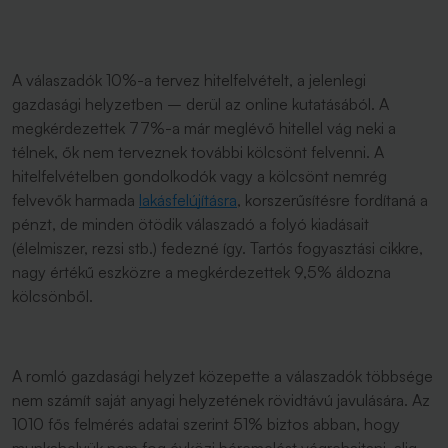
A válaszadók 10%-a tervez hitelfelvételt, a jelenlegi
gazdasági helyzetben – derül az online kutatásából. A
megkérdezettek 77%-a már meglévő hitellel vág neki a
télnek, ők nem terveznek további kölcsönt felvenni. A
hitelfelvételben gondolkodók vagy a kölcsönt nemrég
felvevők harmada
lakásfelújításra
, korszerűsítésre fordítaná a
pénzt, de minden ötödik válaszadó a folyó kiadásait
(élelmiszer, rezsi stb.) fedezné így. Tartós fogyasztási cikkre,
nagy értékű eszközre a megkérdezettek 9,5% áldozna
kölcsönből.
A romló gazdasági helyzet közepette a válaszadók többsége
nem számít saját anyagi helyzetének rövidtávú javulására. Az
1010 fős felmérés adatai szerint 51% biztos abban, hogy