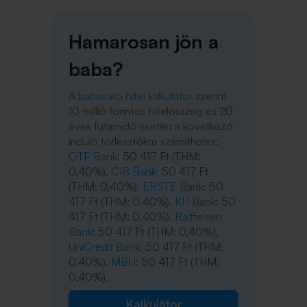
Hamarosan jön a
baba?
A
babaváró hitel kalkulátor
szerint
10 millió forintos hitelösszeg és 20
éves futamidő esetén a következő
induló törlesztőkre számíthatsz:
OTP Bank
: 50 417 Ft (THM:
0,40%),
CIB Bank
: 50 417 Ft
(THM: 0,40%),
ERSTE Bank
: 50
417 Ft (THM: 0,40%),
KH Bank
: 50
417 Ft (THM: 0,40%),
Raiffeisen
Bank
: 50 417 Ft (THM: 0,40%),
UniCredit Bank
: 50 417 Ft (THM:
0,40%),
MBH
: 50 417 Ft (THM:
0,40%).
Kalkulátor