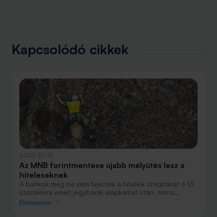
Kapcsolódó cikkek
2022-10-14
Az MNB forintmentése újabb mélyütés lesz a
hiteleseknek
A bankok még be sem fejezték a hiteleik drágítását a 13
százalékra emelt jegybanki alapkamat után, máris
készülhetnek az újabbakra. Az MNB pénteki döntései
Elolvasom
azonnal jelentkeztek a bankközi kamatokban.