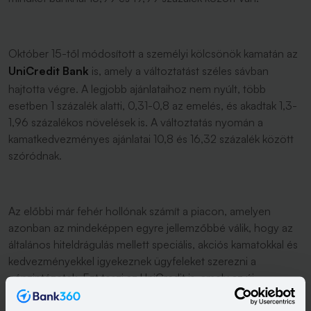
Október 15-től módosított a személyi kölcsönök kamatán az
UniCredit Bank
is, amely a változtatást széles sávban
hajtotta végre. A legjobb ajánlataihoz nem nyúlt, több
esetben 1 százalék alatti, 0,31-0,8 az emelés, és akadtak 1,3-
1,96 százalékos növelések is. A változtatás nyomán a
kamatkedvezményes ajánlatai 10,8 és 16,32 százalék között
szóródnak.
Az előbbi már fehér hollónak számít a piacon, amelyen
azonban az mindeképpen egyre jellemzőbbé válik, hogy az
általános hiteldrágulás mellett speciális, akciós kamatokkal és
kedvezményekkel igyekeznek ügyfeleket szerezni a
pénzintézetek. Ezt teszi az UniCredit is, amely az új
szerződőknek 30 ezres jóváírást kínál, és “Egy havi törlesztő