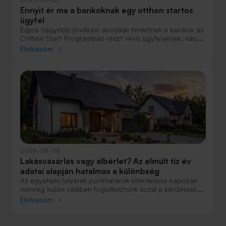
Ennyit ér ma a bankoknak egy otthon startos
ügyfél
Egyre nagyobb jóváírási akciókat hirdetnek a bankok az
Otthon Start Programban részt vevő ügyfeleknek, van,
ahol összesen akár félmillió forint jóváírást is össze lehet
Elolvasom
gyűjteni különböző kedvezményekkel. Hol lehet ennek a
vége és pontosan milyen feltételeket kell vállalni a
nagyobb jóváírásért?
2026-08-08
Lakásvásárlás vagy albérlet? Az elmúlt tíz év
adatai alapján hatalmas a különbség
Az egyetemi felvételi ponthatárok kihirdetése kapcsán
nemrég külön cikkben foglalkoztunk azzal a kérdéssel,
hogy lakást venni vagy vásárolni éri meg jobban. Előző
Elolvasom
cikkünkben jelentős részben a jövőre vonatkozó
becsléseket tettünk, amelyek alapján arra jutottunk, aki
csak teheti, annak mindenképpen megéri a