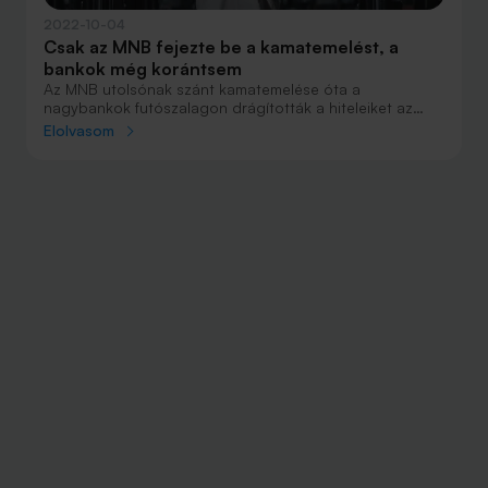
2022-10-04
Csak az MNB fejezte be a kamatemelést, a
bankok még korántsem
Az MNB utolsónak szánt kamatemelése óta a
nagybankok futószalagon drágították a hiteleiket az
elmúlt napokban, és még nem látszik, náluk hol tetőznek
Elolvasom
a kamatok.