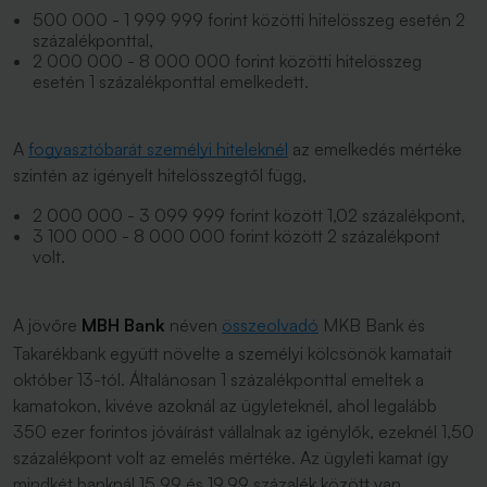
500 000 - 1 999 999 forint közötti hitelösszeg esetén 2
százalékponttal,
2 000 000 - 8 000 000 forint közötti hitelösszeg
esetén 1 százalékponttal emelkedett.
A
fogyasztóbarát személyi hiteleknél
az emelkedés mértéke
szintén az igényelt hitelösszegtől függ,
2 000 000 - 3 099 999 forint között 1,02 százalékpont,
3 100 000 - 8 000 000 forint között 2 százalékpont
volt.
A jövőre
MBH Bank
néven
összeolvadó
MKB Bank és
Takarékbank együtt növelte a személyi kölcsönök kamatait
október 13-tól. Általánosan 1 százalékponttal emeltek a
kamatokon, kivéve azoknál az ügyleteknél, ahol legalább
350 ezer forintos jóváírást vállalnak az igénylők, ezeknél 1,50
százalékpont volt az emelés mértéke. Az ügyleti kamat így
mindkét banknál 15,99 és 19,99 százalék között van.