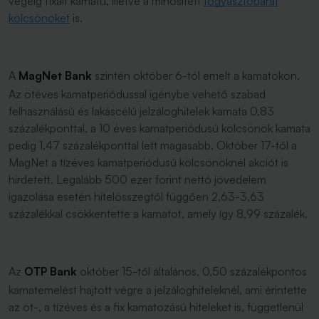
végéig fixált kamatú, illetve a minősített
fogyasztóbarát
kölcsönöket
is.
A
MagNet Bank
szintén október 6-tól emelt a kamatokon.
Az ötéves kamatperiódussal igénybe vehető szabad
felhasználású és lakáscélú jelzáloghitelek kamata 0,83
százalékponttal, a 10 éves kamatperiódusú kölcsönök kamata
pedig 1,47 százalékponttal lett magasabb. Október 17-től a
MagNet a tízéves kamatperiódusú kölcsönöknél akciót is
hirdetett. Legalább 500 ezer forint nettó jövedelem
igazolása esetén hitelösszegtől függően 2,63-3,63
százalékkal csökkentette a kamatot, amely így 8,99 százalék.
Az
OTP Bank
október 15-től általános, 0,50 százalékpontos
kamatemelést hajtott végre a jelzáloghiteleknél, ami érintette
az öt-, a tízéves és a fix kamatozású hiteleket is, függetlenül