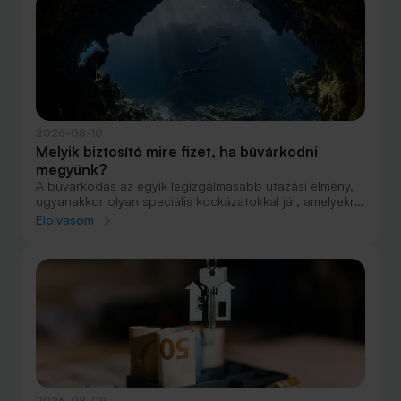
2026-08-10
Melyik biztosító mire fizet, ha búvárkodni
megyünk?
A búvárkodás az egyik legizgalmasabb utazási élmény,
ugyanakkor olyan speciális kockázatokkal jár, amelyekre
nem minden utasbiztosítás nyújt megfelelő fedezetet.
Elolvasom
Egy váratlan baleset, sürgősségi mentés vagy
hiperbárkamrás kezelés költségei rendkívül magasak
lehetnek, ezért a búvárok számára különösen fontos,
hogy indulás előtt alaposan megvizsgálják, milyen
szolgáltatásokat tartalmaz a választott biztosítás.
2026-08-09