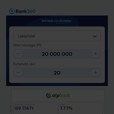
Lakáshitel
Hitel összege
(Ft)
Futamidő
(év)
TÖRLESZTŐRÉSZLET
THM
Promóció
159 174 Ft
7,77%