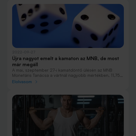
2022-09-27
Újra nagyot emelt a kamaton az MNB, de most
már megáll
A mai, szeptember 27-i kamatdöntő ülésén az MNB
Monetáris Tanácsa a vártnál nagyobb mértékben, 11,75
százalékról 13 százalékra emelte a jegybanki
Elolvasom
alapkamatot. Viszont ezzel lezárja a kamatemelési
ciklusát.