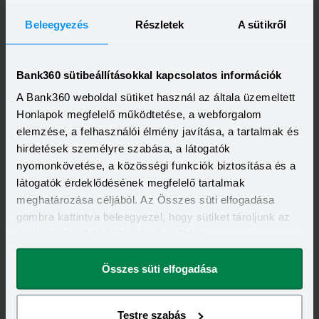
visszajár” akciót is hirdetett.
Beleegyezés
Részletek
A sütikről
Promóció
Bank360 sütibeállításokkal kapcsolatos információk
A Bank360 weboldal sütiket használ az általa üzemeltett
Honlapok megfelelő működtetése, a webforgalom
elemzése, a felhasználói élmény javítása, a tartalmak és
A legfrissebb újdonságok
-
hirdetések személyre szabása, a látogatók
nyomonkövetése, a közösségi funkciók biztosítása és a
egyenesen a postaládádba!
látogatók érdeklődésének megfelelő tartalmak
meghatározása céljából. Az Összes süti elfogadása
Elolvastam és elfogadom a Bank360
gombra kattintva beleegyezel, hogy sütiket tároljunk az
Csoport
Adatkezelési szabályzatát
és
eszközödön. A beállításokat később is
ÁSZF-ét
megváltoztathatod.
Összes süti elfogadása
Testre szabás