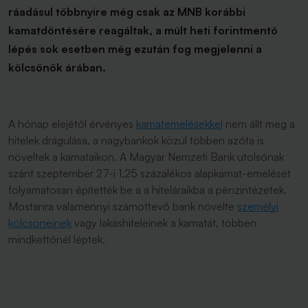
ráadásul többnyire még csak az MNB korábbi
kamatdöntésére reagáltak, a múlt heti forintmentő
lépés sok esetben még ezután fog megjelenni a
kölcsönök árában.
A hónap elejétől érvényes
kamatemelésekkel
nem állt meg a
hitelek drágulása, a nagybankok közül többen azóta is
növeltek a kamataikon. A Magyar Nemzeti Bank utolsónak
szánt szeptember 27-i 1,25 százalékos alapkamat-emelését
folyamatosan építették be a a hiteláraikba a pénzintézetek.
Mostanra valamennyi számottevő bank növelte
személyi
kölcsöneinek
vagy lakáshiteleinek a kamatát, többen
mindkettőnél léptek.