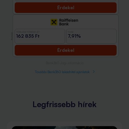
Érdekel
TÖRLESZTŐRÉSZLET
THM
Promóció
162 835 Ft
7,91%
Érdekel
Bank360 Jogi információ
További Bank360 lakáshitel ajánlatok
Legfrissebb hírek