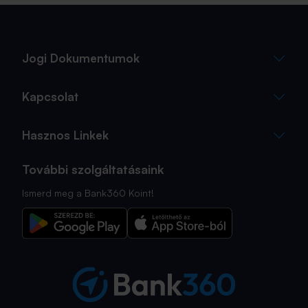
lakásvásárlás. De mi a helyzet akkor, ha inkább a
múltbéli adatokra koncentrálunk? Hogyan áll ma valaki,
aki 2016-ban lakást vásárolt, illetve valaki, aki a bérlés
mellett döntött, illetve jobb híján arra kényszerült?
Jogi Dokumentumok
Kapcsolat
Hasznos Linkek
További szolgáltatásaink
Ismerd meg a Bank360 Koint!