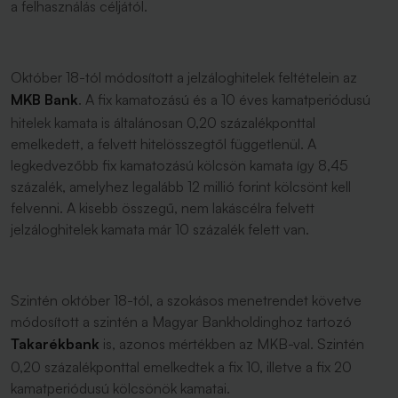
a felhasználás céljától.
Október 18-tól módosított a jelzáloghitelek feltételein az
MKB Bank
. A fix kamatozású és a 10 éves kamatperiódusú
hitelek kamata is általánosan 0,20 százalékponttal
emelkedett, a felvett hitelösszegtől függetlenül. A
legkedvezőbb fix kamatozású kölcsön kamata így 8,45
százalék, amelyhez legalább 12 millió forint kölcsönt kell
felvenni. A kisebb összegű, nem lakáscélra felvett
jelzáloghitelek kamata már 10 százalék felett van.
Szintén október 18-tól, a szokásos menetrendet követve
módosított a szintén a Magyar Bankholdinghoz tartozó
Takarékbank
is, azonos mértékben az MKB-val. Szintén
0,20 százalékponttal emelkedtek a fix 10, illetve a fix 20
kamatperiódusú kölcsönök kamatai.