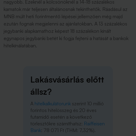
nagyobb. Ezeknél a kölcsönöknél a 14-18 százalékos
kamatok már teljesen általánosnak tekinthetők. Ráadásul az
MNB múlt heti forintmentő lépései jellemzően még majd
ezután fognak megjelenni az ajánlatokban. A 13 százalékos
jegybanki alapkamathoz képest 18 százalékon kínált
egynapos jegybanki betét ki fogja fejteni a hatását a bankok
hitelkínálatában.
Lakásvásárlás előtt
állsz?
A
hitelkalkulátorunk
szerint 10 millió
forintos hitelösszeg és 20 éves
futamidő esetén a következő
törlesztőkre számíthatsz:
Raiffeisen
Bank
: 78 071 Ft (THM: 7,32%).