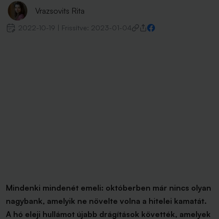
Vrazsovits Rita
2022-10-19
|
Frissítve:
2023-01-04
Mindenki mindenét emeli: októberben már nincs olyan
nagybank, amelyik ne növelte volna a hitelei kamatát.
A hó eleji hullámot újabb drágítások követték, amelyek