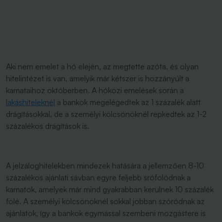
Aki nem emelet a hó elején, az megtette azóta, és olyan
hitelintézet is van, amelyik már kétszer is hozzányúlt a
kamataihoz októberben. A hóközi emelések során a
lakáshiteleknél
a bankok megelégedtek az 1 százalék alatt
drágításokkal, de a személyi kölcsönöknél repkedtek az 1-2
százalékos drágítások is.
A jelzáloghitelekben mindezek hatására a jellemzően 8-10
százalékos ajánlati sávban egyre feljebb srófolódnak a
kamatok, amelyek már mind gyakrabban kerülnek 10 százalék
fölé. A személyi kölcsönöknél sokkal jobban szóródnak az
ajánlatok, így a bankok egymással szembeni mozgástere is