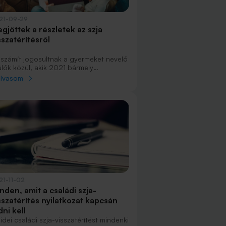
21-09-29
gjöttek a részletek az szja
sszatérítésről
 számít jogosultnak a gyermeket nevelő
ülők közül, akik 2021 bármely
őszakában családi kedvezményben
olvasom
zesültek, például iskoláztatási
mogatásra, nevelési ellátásra vagy
aládi adókedvezményre voltak
gosultak.
21-11-02
nden, amit a családi szja-
sszatérítés nyilatkozat kapcsán
dni kell
idei családi szja-visszatérítést mindenki