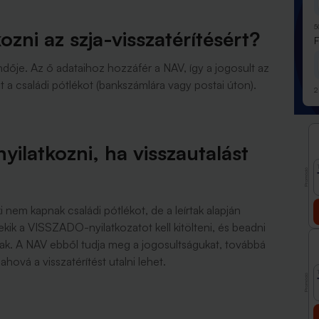
5
ozni az szja-visszatérítésért?
endője. Az ő adataihoz hozzáfér a NAV, így a jogosult az
a családi pótlékot (bankszámlára vagy postai úton).
2
yilatkozni, ha visszautalást
Promóció
i nem kapnak családi pótlékot, de a leírtak alapján
ik a VISSZADO-nyilatkozatot kell kitölteni, és beadni
k. A NAV ebből tudja meg a jogosultságukat, továbbá
ová a visszatérítést utalni lehet.
Promóció