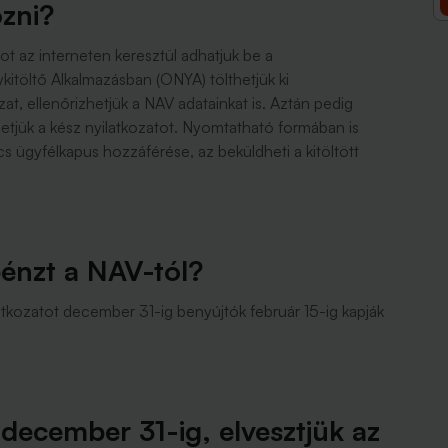
ozni?
ot az interneten keresztül adhatjuk be a
töltő Alkalmazásban (ONYA) tölthetjük ki
, ellenőrizhetjük a NAV adatainkat is. Aztán pedig
hetjük a kész nyilatkozatot. Nyomtatható formában is
ncs ügyfélkapus hozzáférése, az beküldheti a kitöltött
énzt a NAV-tól?
latkozatot december 31-ig benyújtók február 15-ig kapják
december 31-ig, elvesztjük az