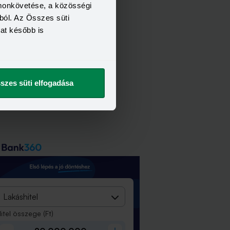
omonkövetése, a közösségi
ból. Az Összes süti
kat később is
szes süti elfogadása
Lakáshitel
itel összege
(Ft)