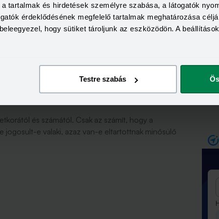
a, a tartalmak és hirdetések személyre szabása, a látogatók ny
togatók érdeklődésének megfelelő tartalmak meghatározása céljá
, aki a családi pótlékot kapja. De csak abban az
beleegyezel, hogy sütiket tároljunk az eszközödön. A beállításo
z szja-visszaigénylés összeghatára is külön-külön
akár mindkét szülő visszakaphat akár 809 ezer forint
lme.
Testre szabás
Ös
letkora?
etkorától és számától. Csak az számít, hogy a
jogosult-e valaki, azaz van-e eltartottnak minősülő
H