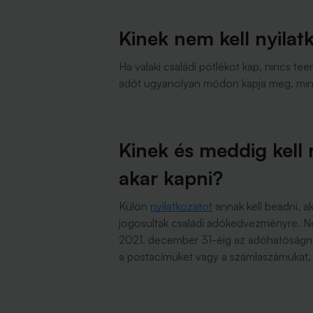
Kinek nem kell nyilatk
Ha valaki családi pótlékot kap, nincs te
adót ugyanolyan módon kapja meg, mint 
Kinek és meddig kell n
akar kapni?
Külön
nyilatkozatot
annak kell beadni, ak
jogosultak családi adókedvezményre. Nek
2021. december 31-éig az adóhatóságna
a postacímüket vagy a számlaszámukat, ah