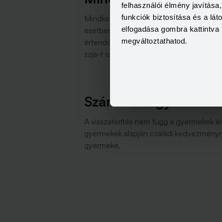
felhasználói élmény javítás
funkciók biztosítása és a lá
Mindkét szülő jogosult erre, nem csak az
elfogadása gombra kattintva 
esetben, ha közös háztartásban élnek. A
megváltoztathatod.
értendő, nem összevonva. Tehát elvileg 
szja-t is, ha ehhez elég magas a jövede
Számít-e a gyermek é
A visszatérítés nem függ a gyermekek él
gyermekek alapján családi kedvezményre 
gyermeke.