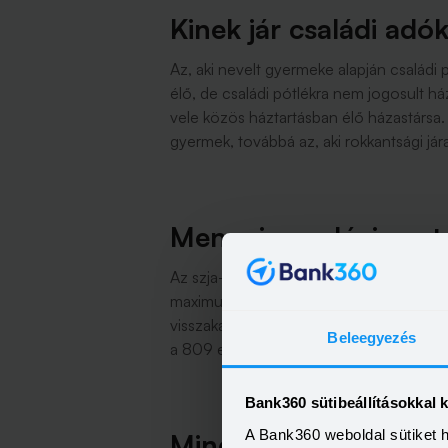
Kinek jár családi ad
Az, aki nevelt gyermeke alapján családi p
élő, de családi pótlékra nem jogosult há
vele közös háztartásban élő házastársa. R
gyermek, továbbá az, aki rokkantsági jár
Mennyi az adóvisszat
Az szja-visszatérítés összege legfelje
maximum 809 ezer forint. Ha valaki ennyit
visszakaphat. Ha kevesebbet, akkor a tel
Beleegyezés
a 809 ezer forintos összeghatárig kapja 
Bank360 sütibeállításokkal 
A Bank360 weboldal sütiket 
Mindkét szülőnek jár a