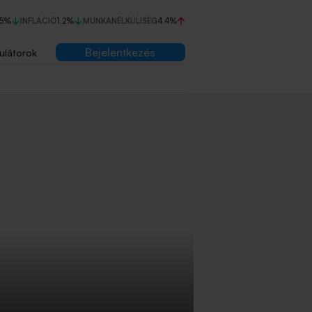
75%
INFLÁCIÓ
1,2%
MUNKANÉLKÜLISÉG
4,4%
Bejelentkezés
ulátorok