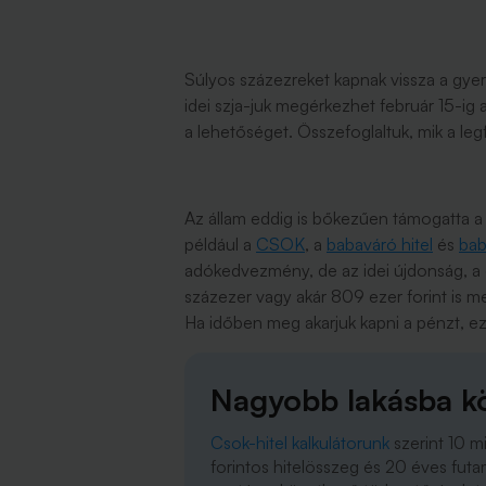
Súlyos százezreket kapnak vissza a gyere
idei szja-juk megérkezhet február 15-ig 
a lehetőséget. Összefoglaltuk, mik a le
Az állam eddig is bőkezűen támogatta a 
például a
CSOK
, a
babaváró hitel
és
bab
adókedvezmény, de az idei újdonság, a c
százezer vagy akár 809 ezer forint is m
Ha időben meg akarjuk kapni a pénzt, ez
Nagyobb lakásba kö
Csok-hitel kalkulátorunk
szerint 10 mi
forintos hitelösszeg és 20 éves fut