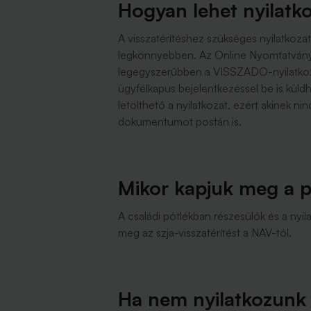
Hogyan lehet nyilatk
A visszatérítéshez szükséges nyilatkozat
legkönnyebben. Az Online Nyomtatványki
legegyszerűbben a VISSZADO-nyilatkozat
ügyfélkapus bejelentkezéssel be is küld
letölthető a nyilatkozat, ezért akinek ni
dokumentumot postán is.
Mikor kapjuk meg a p
A családi pótlékban részesülők és a nyi
meg az szja-visszatérítést a NAV-tól.
Ha nem nyilatkozunk 