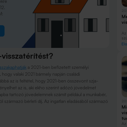
ekre
12.
20
M:
Me
vi
Az
sz
id
El
rés
tá
-visszatérítést?
cs
jo
isszakaphatják
a 2021-ben befizetett személyi
, hogy valaki 2021 bármely napján családi
bá az is feltétel, hogy 2021-ben összevont szja-
nyelhet az is, aki ekho szerint adózó jövedelmet
apba tartozó jövedelemnek számít például a munkabér,
ól származó bérleti díj. Az ingatlan eladásából származó
20
Mi
vi
tu
Az 