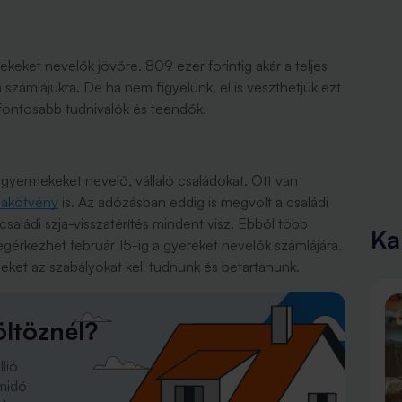
keket nevelők jövőre. 809 ezer forintig akár a teljes
a számlájukra. De ha nem figyelünk, el is veszthetjük ezt
gfontosabb tudnivalók és teendők.
gyermekeket nevelő, vállaló családokat. Ott van
akötvény
is. Az adózásban eddig is megvolt a családi
saládi szja-visszatérítés mindent visz. Ebből több
Ka
egérkezhet február 15-ig a gyereket nevelők számlájára.
eket az szabályokat kell tudnunk és betartanunk.
ltöznél?
llió
amidő