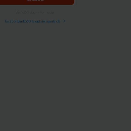
Bank360 Jogi információ
További Bank360 lakáshitel ajánlatok