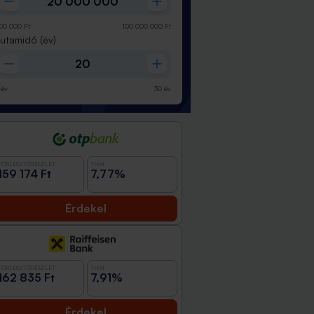
00 000
Ft
100 000 000
Ft
Futamidő
(év)
év
30
év
TÖRLESZTŐRÉSZLET
THM
159 174 Ft
7,77%
Érdekel
TÖRLESZTŐRÉSZLET
THM
162 835 Ft
7,91%
Érdekel