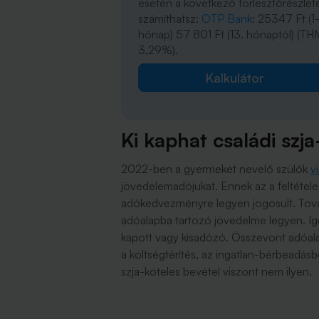
esetén a következő törlesztőrészlet
számíthatsz:
OTP Bank
: 25347 Ft (1-
hónap) 57 801 Ft (13. hónaptól) (TH
3,29%).
Kalkulátor
Ki kaphat családi szja
2022-ben a gyermeket nevelő szülők
v
jövedelemadójukat. Ennek az a feltétele
adókedvezményre legyen jogosult. Továb
adóalapba tartozó jövedelme legyen. Igé
kapott vagy kisadózó. Összevont adóal
a költségtérítés, az ingatlan-bérbeadásb
szja-köteles bevétel viszont nem ilyen.