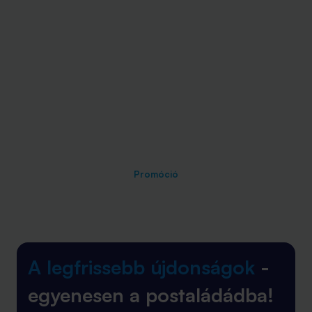
Promóció
A legfrissebb újdonságok
-
egyenesen a postaládádba!