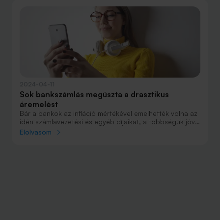
2024-04-11
Sok bankszámlás megúszta a drasztikus
áremelést
Bár a bankok az infláció mértékével emelhették volna az
idén számlavezetési és egyéb díjaikat, a többségük jóval
szerényebb mértékű drágításról döntött. Főleg azok az
Elolvasom
ügyfelek jártak jobban, akik digitálisan bankolnak, és
nem használnak készpénzt.