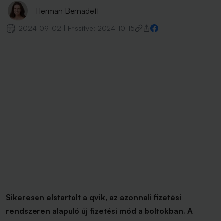
Herman Bernadett
2024-09-02
|
Frissítve:
2024-10-15
Sikeresen elstartolt a qvik, az azonnali fizetési
rendszeren alapuló új fizetési mód a boltokban. A