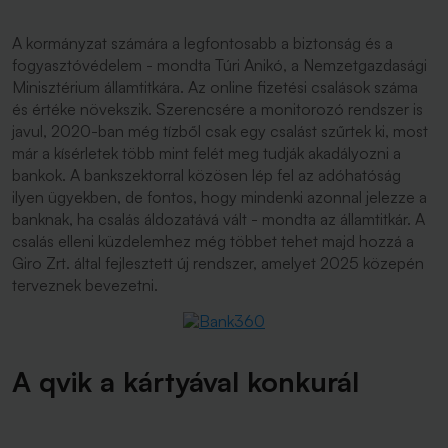
A kormányzat számára a legfontosabb a biztonság és a
fogyasztóvédelem - mondta Túri Anikó, a Nemzetgazdasági
Minisztérium államtitkára. Az online fizetési csalások száma
és értéke növekszik. Szerencsére a monitorozó rendszer is
javul, 2020-ban még tízből csak egy csalást szűrtek ki, most
már a kísérletek több mint felét meg tudják akadályozni a
bankok. A bankszektorral közösen lép fel az adóhatóság
ilyen ügyekben, de fontos, hogy mindenki azonnal jelezze a
banknak, ha csalás áldozatává vált - mondta az államtitkár. A
csalás elleni küzdelemhez még többet tehet majd hozzá a
Giro Zrt. által fejlesztett új rendszer, amelyet 2025 közepén
terveznek bevezetni.
A qvik a kártyával konkurál