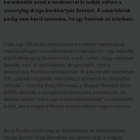
kereskedők ezzel a módszerrel ki tudják váltani a
viszonylag drága bankkártyás fizetést. A vásárlóknak
pedig nem kerül semmibe, ha így fizetnek az üzletben.
Csak egy QR-kódot kell beolvasni a telefon kamerájával,
majd jóváhagyni a mobilbankban a tranzakciót - így működik
a boltokban az új fizetési mód, a
qvik
. Lehet, hogy valamivel
lassabb, mint az érintőkártya, de gyorsabb, mint a
készpénzes fizetés a visszajáróval. “A qvik minden elemében
XXI. századi megoldás, nemzetközi szinten is az élvonalba
tartozik” - mondta Virág Barnabás, a Magyar Nemzeti Bank
(MNB) alelnöke a szolgáltatást bemutató eseményen. Az
alelnök szerint “pénzügyi rezsicsökkentésnek” is nevezhető
a qvik, ami a magas inflációs környezetben nagyon fontos.
Az új fizetési mód magyar, biztonságos és versenyképes -
hangsúlyozta Virág Barnabás, aki szerint segít a magyar