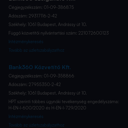
Cégjegyzékszám: 01-09-386875
Adószám: 29317116-2-42
Székhely: 1061 Budapest, Andrássy út 10.
Függő közvetítői nyilvántartási szám: 221072600123
Intézménykeresés
Tovább az üzletszabályzathoz
Bank360 Közvetítő Kft.
Cégjegyzékszám: 01-09-358866
Adószám: 27955350-2-42
Székhely: 1061 Budapest, Andrássy út 10.
HPT szerinti többes ügynöki tevékenység engedélyszáma:
H-EN-I-600/2020 és H-EN-I-729/2020
Intézménykeresés
Tovább az üzletszabályzathoz