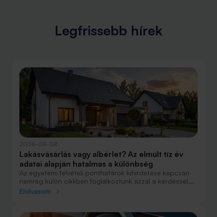
Legfrissebb hírek
2026-08-08
Lakásvásárlás vagy albérlet? Az elmúlt tíz év
adatai alapján hatalmas a különbség
Az egyetemi felvételi ponthatárok kihirdetése kapcsán
nemrég külön cikkben foglalkoztunk azzal a kérdéssel,
hogy lakást venni vagy vásárolni éri meg jobban. Előző
Elolvasom
cikkünkben jelentős részben a jövőre vonatkozó
becsléseket tettünk, amelyek alapján arra jutottunk, aki
csak teheti, annak mindenképpen megéri a