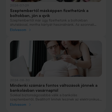
2024-07-29
Szeptembertől másképpen fizethetünk a
boltokban, jön a qvik
Szeptembertől már úgy fizethetünk a boltokban
átutalással, mintha kártyát használnánk. Az azonnali
utaláson és fizetési kérelmen alapuló qvik rendszer a
Elolvasom
vevőnek egyszerű és olcsó lesz, a kereskedő pedig
spórolhat vele.
2024-08-30
Mindenki számára fontos változások jönnek a
bankolásban vasárnaptól
Sokkal biztonságosabbá válik a bankolás
szeptembertől. Beállított limitek lesznek az elektronikus
csatornákon a különböző tranzakciókra, már az
Elolvasom
átutalásokra is. Elvárás lesz minden műveletről az
azonnali és ingyenes értesítés.