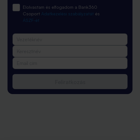
Elolvastam és elfogadom a Bank360
Csoport
Adatkezelési szabályzatát
és
ÁSZF-ét
Feliratkozás