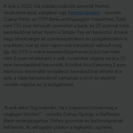
A qvik a 2020 óta stabilan működő azonnali fizetési
rendszerre épül, valójában egy
fizetési kérelem
- mondta
Csányi Péter, az OTP Bank vezérigazgató-helyettese. Több
mint 170 ezer terminált üzemeltet a bank, és 20 ezernél több
kereskedőnél lehet fizetni a Simple Pay-en keresztül. A bank
nagy lehetőséget lát számlavezetőként és szolgáltatóként is
a qvikben, már az első napon sok tranzakció valósult meg
így. Az OTP-s online kereskedőpartnerek közül már több
mint 5 ezernél elérhető a qvik, november végére mind a 20
ezer kereskedőnél bevezetik. A boltok közül jelenleg 2 ezer,
telefonos terminállal rendelkező kereskedőnél érhető el a
qvik, a többi kereskedőnél várhatóan a jövő év elejétől
vezetik majd be az új szolgáltatást.
“A qvik akkor fog működni, ha a fogyasztó hozza meg a
végleges döntést” - mondta Zolnay György, a Raiffeisen
Bank vezérigazgatója. Ehhez gyorsnak és biztonságosnak
kell lennie. Az elfogadói oldalon a legkisebb ügyfelek,