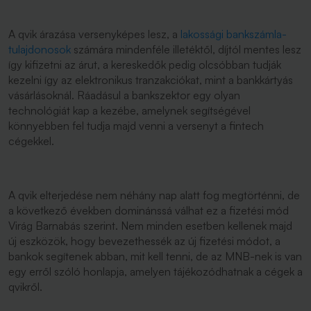
A qvik árazása versenyképes lesz, a
lakossági bankszámla-
tulajdonosok
számára mindenféle illetéktől, díjtól mentes lesz
így kifizetni az árut, a kereskedők pedig olcsóbban tudják
kezelni így az elektronikus tranzakciókat, mint a bankkártyás
vásárlásoknál. Ráadásul a bankszektor egy olyan
technológiát kap a kezébe, amelynek segítségével
könnyebben fel tudja majd venni a versenyt a fintech
cégekkel.
A qvik elterjedése nem néhány nap alatt fog megtörténni, de
a következő években dominánssá válhat ez a fizetési mód
Virág Barnabás szerint. Nem minden esetben kellenek majd
új eszközök, hogy bevezethessék az új fizetési módot, a
bankok segítenek abban, mit kell tenni, de az MNB-nek is van
egy erről szóló honlapja, amelyen tájékozódhatnak a cégek a
qvikről.