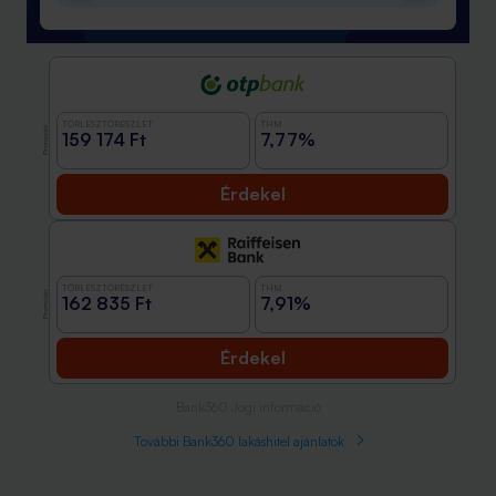
TÖRLESZTŐRÉSZLET
THM
Promóció
159 174 Ft
7,77%
Érdekel
TÖRLESZTŐRÉSZLET
THM
Promóció
162 835 Ft
7,91%
Érdekel
Bank360 Jogi információ
További Bank360 lakáshitel ajánlatok