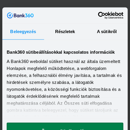
Beleegyezés
Részletek
A sütikről
Bank360 sütibeállításokkal kapcsolatos információk
A Bank360 weboldal sütiket használ az általa üzemeltett
Honlapok megfelelő működtetése, a webforgalom
elemzése, a felhasználói élmény javítása, a tartalmak és
hirdetések személyre szabása, a látogatók
Kapcsolódó címkék
nyomonkövetése, a közösségi funkciók biztosítása és a
látogatók érdeklődésének megfelelő tartalmak
QVIK
BANKKÁRTYA
FIZETÉSI KÉRELEM
BANKSZÁMLA
meghatározása céljából. Az Összes süti elfogadása
gombra kattintva beleegyezel, hogy sütiket tároljunk az
eszközödön. A beállításokat később is
megváltoztathatod.