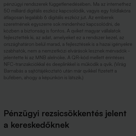
pénzügyi rendszerek függetlenedésében. Ma az internethez
50 milliárd digitális eszköz kapcsolódik, vagyis egy földlakóra
átlagosan legalább 6 digitális eszköz jut. Az emberek
szeretnének egyszerre sok mindenhez kapcsolódni, de
közben a biztonság is fontos. A qviket magyar vállalatok
fejlesztették ki, az adat, amelyeket ez a rendszer kezel, az
országhatáron belül marad, a fejlesztések is a hazai igényekre
szabhatók, nem a nemzetközi elvárások lesznek mérvadók -
jelentette ki az MNB alelnöke. A QR-kód mellett érintéses
NFC-tranzakciókkal és deeplinkkel is működik a qvik. (Virág
Barnabás a sajtótájékoztató után már qvikkel fizetett a
büfében, ahogy a képünkön is látszik.)
Pénzügyi rezsicsökkentés jelent
a kereskedőknek