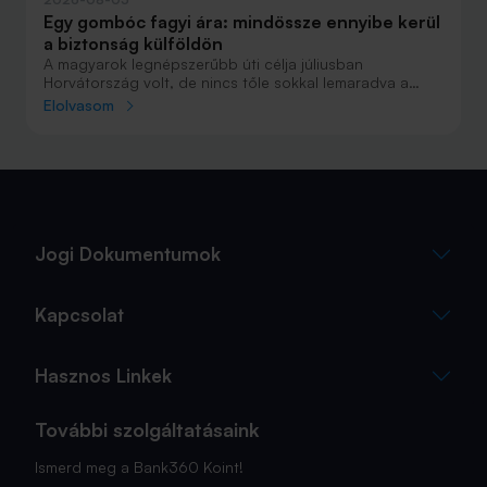
Egy gombóc fagyi ára: mindössze ennyibe kerül
a biztonság külföldön
A magyarok legnépszerűbb úti célja júliusban
Horvátország volt, de nincs tőle sokkal lemaradva a
júniust megnyerő Olaszország sem. A tengerparti
Elolvasom
nyaralások fölénye elsöprő volt az adatok alapján,
autóval pedig majdnem annyian vágtak neki a
nyaralásnak, mint repülővel.
Jogi Dokumentumok
Kapcsolat
Hasznos Linkek
További szolgáltatásaink
Ismerd meg a Bank360 Koint!