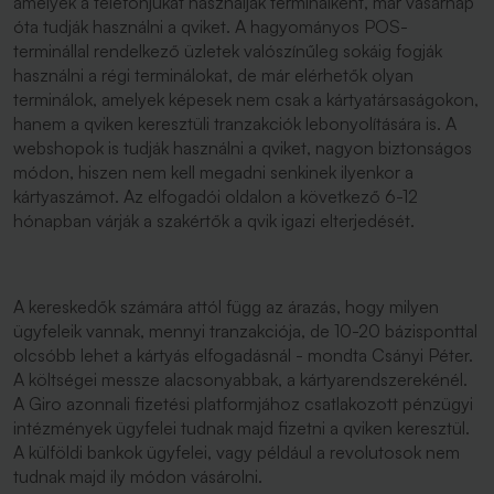
amelyek a telefonjukat használják terminálként, már vasárnap
óta tudják használni a qviket. A hagyományos POS-
terminállal rendelkező üzletek valószínűleg sokáig fogják
használni a régi terminálokat, de már elérhetők olyan
terminálok, amelyek képesek nem csak a kártyatársaságokon,
hanem a qviken keresztüli tranzakciók lebonyolítására is. A
webshopok is tudják használni a qviket, nagyon biztonságos
módon, hiszen nem kell megadni senkinek ilyenkor a
kártyaszámot. Az elfogadói oldalon a következő 6-12
hónapban várják a szakértők a qvik igazi elterjedését.
A kereskedők számára attól függ az árazás, hogy milyen
ügyfeleik vannak, mennyi tranzakciója, de 10-20 bázisponttal
olcsóbb lehet a kártyás elfogadásnál - mondta Csányi Péter.
A költségei messze alacsonyabbak, a kártyarendszerekénél.
A Giro azonnali fizetési platformjához csatlakozott pénzügyi
intézmények ügyfelei tudnak majd fizetni a qviken keresztül.
A külföldi bankok ügyfelei, vagy például a revolutosok nem
tudnak majd ily módon vásárolni.