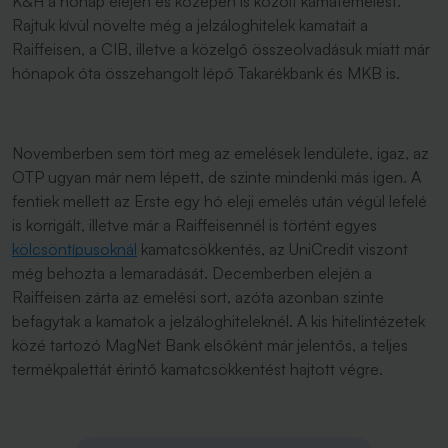
K&H a hónap elején és közepén is közölt kamatemelést.
Rajtuk kívül növelte még a jelzáloghitelek kamatait a
Raiffeisen, a CIB, illetve a közelgő összeolvadásuk miatt már
hónapok óta összehangolt lépő Takarékbank és MKB is.
Novemberben sem tört meg az emelések lendülete, igaz, az
OTP ugyan már nem lépett, de szinte mindenki más igen. A
fentiek mellett az Erste egy hó eleji emelés után végül lefelé
is korrigált, illetve már a Raiffeisennél is történt egyes
kölcsöntípusoknál
kamatcsökkentés, az UniCredit viszont
még behozta a lemaradását. Decemberben elején a
Raiffeisen zárta az emelési sort, azóta azonban szinte
befagytak a kamatok a jelzáloghiteleknél. A kis hitelintézetek
közé tartozó MagNet Bank elsőként már jelentős, a teljes
termékpalettát érintő kamatcsökkentést hajtott végre.