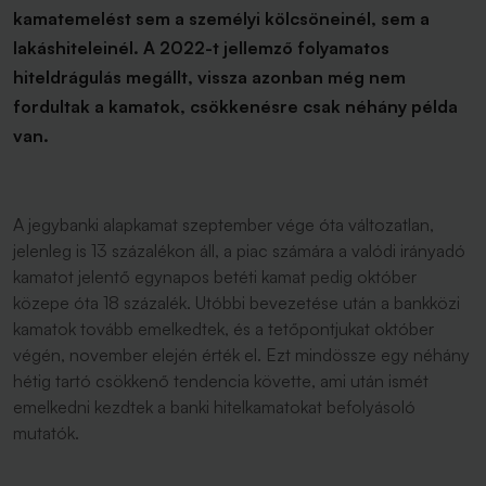
kamatemelést sem a személyi kölcsöneinél, sem a
lakáshiteleinél. A 2022-t jellemző folyamatos
hiteldrágulás megállt, vissza azonban még nem
fordultak a kamatok, csökkenésre csak néhány példa
van.
A jegybanki alapkamat szeptember vége óta változatlan,
jelenleg is 13 százalékon áll, a piac számára a valódi irányadó
kamatot jelentő egynapos betéti kamat pedig október
közepe óta 18 százalék. Utóbbi bevezetése után a bankközi
kamatok tovább emelkedtek, és a tetőpontjukat október
végén, november elején érték el. Ezt mindössze egy néhány
hétig tartó csökkenő tendencia követte, ami után ismét
emelkedni kezdtek a banki hitelkamatokat befolyásoló
mutatók.