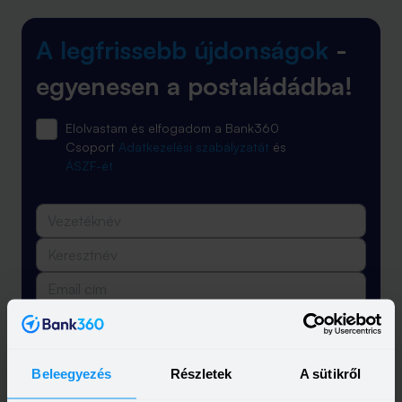
A legfrissebb újdonságok
-
egyenesen a postaládádba!
Elolvastam és elfogadom a Bank360
Csoport
Adatkezelési szabályzatát
és
ÁSZF-ét
Feliratkozás
Beleegyezés
Részletek
A sütikről