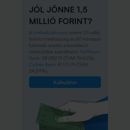
JÓL JÖNNE 1,5
MILLIÓ FORINT?
A
hitelkalkulátorunk
szerint 1,5 millió
forintos hitelösszeg és 60 hónapos
futamidő esetén a következő
törlesztőkre számíthatsz:
Raiffeisen
Bank
: 38 082 Ft (THM: 19,60%),
Cofidis Bank
: 41 173 Ft (THM:
24,59%).
Kalkulátor