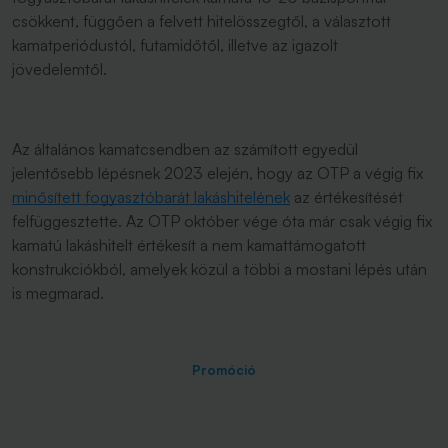
csökkent, függően a felvett hitelösszegtől, a választott
kamatperiódustól, futamidőtől, illetve az igazolt
jövedelemtől.
Az általános kamatcsendben az számított egyedül
jelentősebb lépésnek 2023 elején, hogy az OTP a végig fix
minősített fogyasztóbarát lakáshitelének
az értékesítését
felfüggesztette. Az OTP október vége óta már csak végig fix
kamatú lakáshitelt értékesít a nem kamattámogatott
konstrukciókból, amelyek közül a többi a mostani lépés után
is megmarad.
Promóció