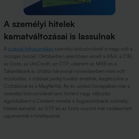
A személyi hitelek
kamatváltozásai is lassulnak
A
szabad felhasználású
személyi kölcsönöknél is nagy volt a
mozgás ősszel. Októberben jelentősen emelt a K&H, a CIB,
az Erste, az UniCredit, az OTP, valamint az MKB és a
Takarékbank is. Utóbbi háromnál novemberben nem volt
módosítás, a többiek pedig tovább emeltek, kiegészülve a
Cofidisszal és a MagNettal. Az év utolsó hónapjában már a
személyi kölcsönöknél sem történt nagy változás:
egyedüliként a Cetelem emelte a fogyasztóbarát személyi
hitelek kamatát, az OTP és az Erste viszont már csökkentett
ugyanennél a hiteltípusnál.