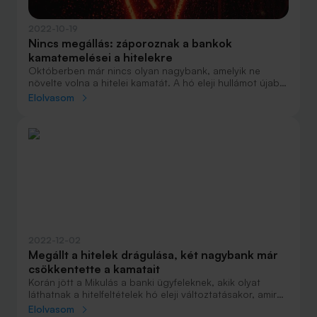
2022-10-19
Nincs megállás: záporoznak a bankok
kamatemelései a hitelekre
Októberben már nincs olyan nagybank, amelyik ne
növelte volna a hitelei kamatát. A hó eleji hullámot újabb
drágítások követték, amelyek ráadásul többnyire még
Elolvasom
csak az MNB korábbi kamatdöntésére reagáltak.
2022-12-02
Megállt a hitelek drágulása, két nagybank már
csökkentette a kamatait
Korán jött a Mikulás a banki ügyfeleknek, akik olyat
láthatnak a hitelfeltételek hó eleji változtatásakor, amire
utoljára tavaly volt példa. Elmaradt a megszokottá vált
Elolvasom