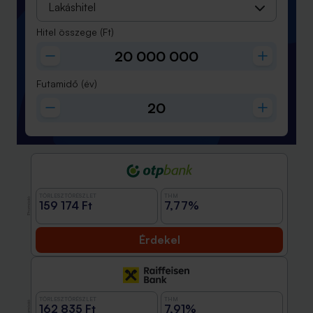
Lakáshitel
Hitel összege
(Ft)
Futamidő
(év)
TÖRLESZTŐRÉSZLET
THM
Promóció
159 174 Ft
7,77%
Érdekel
TÖRLESZTŐRÉSZLET
THM
Promóció
162 835 Ft
7,91%