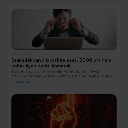
2023-01-03
Szakadékban a lakáshitelezés, 2008 óta nem
voltak ilyen betéti kamatok
Tízéves csúcson a lakáshitelkamatok, és ötéves
mélyponton a folyósítás - ezt hozta a november a most
közzétett adatok szerint. A betétkamatok ugyanakkor a
Elolvasom
2008-as válságot idéző szintre emelkedtek