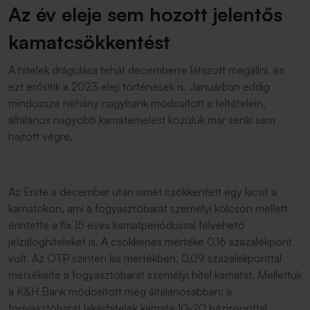
Az év eleje sem hozott jelentős
kamatcsökkentést
A hitelek drágulása tehát decemberre látszott megállni, és
ezt erősítik a 2023 eleji történések is. Januárban eddig
mindössze néhány nagybank módosított a feltételein,
általános nagyobb kamatemelést közülük már senki sem
hajtott végre.
Az Erste a december után ismét csökkentett egy kicsit a
kamatokon, ami a fogyasztóbarát személyi kölcsön mellett
érintette a fix 15 éves kamatperiódussal felvehető
jelzáloghiteleket is. A csökkenés mértéke 0,16 százalékpont
volt. Az OTP szintén kis mértékben, 0,09 százalékponttal
mérsékelte a fogyasztóbarát személyi hitel kamatát. Mellettük
a K&H Bank módosított még általánosabban: a
fogyasztóbarát lakáshitelek kamata 10-20 bázisponttal