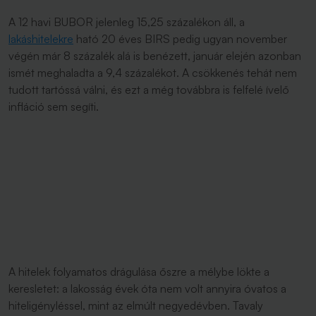
A 12 havi BUBOR jelenleg 15,25 százalékon áll, a
lakáshitelekre
ható 20 éves BIRS pedig ugyan november
végén már 8 százalék alá is benézett, január elején azonban
ismét meghaladta a 9,4 százalékot. A csökkenés tehát nem
tudott tartóssá válni, és ezt a még továbbra is felfelé ívelő
infláció sem segíti.
A hitelek folyamatos drágulása őszre a mélybe lökte a
keresletet: a lakosság évek óta nem volt annyira óvatos a
hiteligényléssel, mint az elmúlt negyedévben. Tavaly