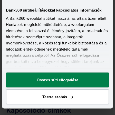
Bank360 sütibeállításokkal kapcsolatos információk
A Bank360 weboldal sütiket használ az általa üzemeltett
Honlapok megfelelő működtetése, a webforgalom
elemzése, a felhasználói élmény javítása, a tartalmak és
hirdetések személyre szabása, a látogatók
nyomonkövetése, a közösségi funkciók biztosítása és a
látogatók érdeklődésének megfelelő tartalmak
meghatározása céljából. Az Összes süti elfogadása
gombra kattintva beleegyezel, hogy sütiket tároljunk az
eszközödön. A beállításokat később is
megváltoztathatod.
Összes süti elfogadása
Testre szabás
Kapcsolódó címkék