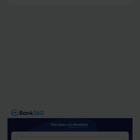
kamatemelési hullám, két nagybank pedig már
csökkentette is a kölcsönei kamatát.