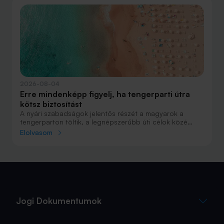
nyaralásnak, mint repülővel.
2026-08-04
Erre mindenképp figyelj, ha tengerparti útra
kötsz biztosítást
A nyári szabadságok jelentős részét a magyarok a
tengerparton töltik, a legnépszerűbb úti célok közé
Horvátország, Olaszország és Görögország tartozik. A
Elolvasom
nyaralás szervezésekor általában nagy figyelmet kap a
szállás, az útvonal vagy éppen a programok
megtervezése, az utasbiztosítás kiválasztása azonban
sokszor az utolsó pillanatra marad.
Jogi Dokumentumok