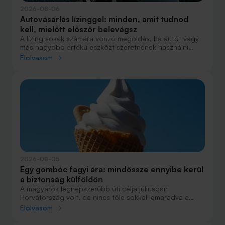
2026-08-06
Autóvásárlás lízinggel: minden, amit tudnod
kell, mielőtt először belevágsz
A lízing sokak számára vonzó megoldás, ha autót vagy
más nagyobb értékű eszközt szeretnének használni
anélkül, hogy azt egy összegben ki kellene fizetniük.
Elolvasom
Elsőre azonban könnyű elveszni a részletekben: önerő,
maradványérték, THM, GAP – csak néhány azok közül a
fogalmak közül, amelyekkel biztosan találkozol.
2026-08-05
Egy gombóc fagyi ára: mindössze ennyibe kerül
a biztonság külföldön
A magyarok legnépszerűbb úti célja júliusban
Horvátország volt, de nincs tőle sokkal lemaradva a
júniust megnyerő Olaszország sem. A tengerparti
Elolvasom
nyaralások fölénye elsöprő volt az adatok alapján,
autóval pedig majdnem annyian vágtak neki a