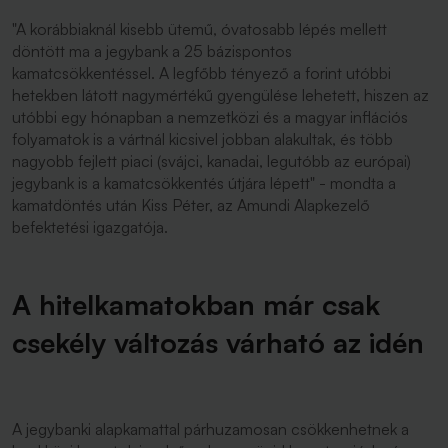
"A korábbiaknál kisebb ütemű, óvatosabb lépés mellett
döntött ma a jegybank a 25 bázispontos
kamatcsökkentéssel. A legfőbb tényező a forint utóbbi
hetekben látott nagymértékű gyengülése lehetett, hiszen az
utóbbi egy hónapban a nemzetközi és a magyar inflációs
folyamatok is a vártnál kicsivel jobban alakultak, és több
nagyobb fejlett piaci (svájci, kanadai, legutóbb az európai)
jegybank is a kamatcsökkentés útjára lépett" - mondta a
kamatdöntés után Kiss Péter, az Amundi Alapkezelő
befektetési igazgatója.
A hitelkamatokban már csak
csekély változás várható az idén
A jegybanki alapkamattal párhuzamosan csökkenhetnek a