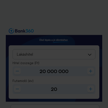
Lakáshitel
Hitel összege
(Ft)
Futamidő
(év)