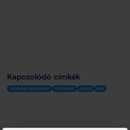
Kapcsolódó címkék
JEGYBANKI ALAPKAMAT
HITELKAMAT
BUBOR
MNB