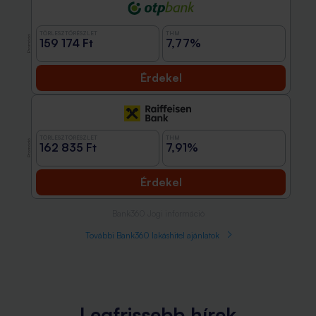
TÖRLESZTŐRÉSZLET
THM
Promóció
159 174 Ft
7,77%
Érdekel
TÖRLESZTŐRÉSZLET
THM
Promóció
162 835 Ft
7,91%
Érdekel
Bank360 Jogi információ
További Bank360 lakáshitel ajánlatok
Legfrissebb hírek