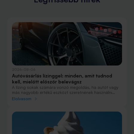
2026-08-06
Autóvásárlás lízinggel: minden, amit tudnod
kell, mielőtt először belevágsz
A lízing sokak számára vonzó megoldás, ha autót vagy
más nagyobb értékű eszközt szeretnének használni
anélkül, hogy azt egy összegben ki kellene fizetniük.
Elolvasom
Elsőre azonban könnyű elveszni a részletekben: önerő,
maradványérték, THM, GAP – csak néhány azok közül a
fogalmak közül, amelyekkel biztosan találkozol.