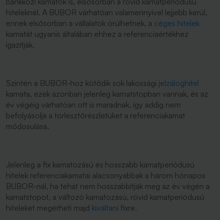
bankközi kamatok is, elsősorban a rövid kamatperiódusú
hiteleknél. A BUBOR várhatóan valamennyivel lejjebb kerül,
ennek elsősorban a vállalatok örülhetnek, a
céges hitelek
kamatát ugyanis általában ehhez a referenciaértékhez
igazítják.
Szintén a BUBOR-hoz kötődik sok lakossági
jelzáloghitel
kamata, ezek azonban jelenleg kamatstopban vannak, és az
év végéig várhatóan ott is maradnak, így addig nem
befolyásolja a törlesztőrészletüket a referenciakamat
módosulása.
Jelenleg a fix kamatozású és hosszabb kamatperiódusú
hitelek referenciakamatai alacsonyabbak a három hónapos
BUBOR-nál, ha tehát nem hosszabbítják meg az év végén a
kamatstopot, a változó kamatozású, rövid kamatperiódusú
hiteleket megérheti majd
kiváltani
fixre.