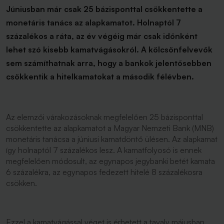
Júniusban már csak 25 bázisponttal csökkentette a
monetáris tanács az alapkamatot. Holnaptól 7
százalékos a ráta, az év végéig már csak időnként
lehet szó kisebb kamatvágásokról. A kölcsönfelvevők
sem számíthatnak arra, hogy a bankok jelentősebben
csökkentik a hitelkamatokat a második félévben.
Az elemzői várakozásoknak megfelelően 25 bázisponttal
csökkentette az alapkamatot a Magyar Nemzeti Bank (MNB)
monetáris tanácsa a júniusi kamatdöntő ülésen. Az alapkamat
így holnaptól 7 százalékos lesz. A kamatfolyosó is ennek
megfelelően módosult, az egynapos jegybanki betét kamata
6 százalékra, az egynapos fedezett hitelé 8 százalékosra
csökken.
Ezzel a kamatvágással véget is érhetett a tavaly májusban