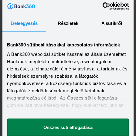
Beleegyezés
Részletek
A sütikről
Bank360 sütibeállításokkal kapcsolatos információk
A Bank360 weboldal sütiket használ az általa üzemeltett
Kapcsolódó cikkek
Honlapok megfelelő működtetése, a webforgalom
elemzése, a felhasználói élmény javítása, a tartalmak és
hirdetések személyre szabása, a látogatók
nyomonkövetése, a közösségi funkciók biztosítása és a
látogatók érdeklődésének megfelelő tartalmak
meghatározása céljából. Az Összes süti elfogadása
gombra kattintva beleegyezel, hogy sütiket tároljunk az
eszközödön. A beállításokat később is
megváltoztathatod.
Összes süti elfogadása
2024-05-21
Tovább nyeste az MNB az alapkamatot