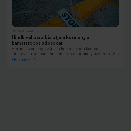
2024-03-14
Hitelkiváltásra biztatja a kormány a
kamatstopos adósokat
Április elején megszűnik a kamatstop a kis- és
középvállalkozások hiteleire, de a kormány szerint ettől
nem nő a törlesztésük, mert addigra már a kamatstopos
Elolvasom
szintre süllyednek a referenciakamatok. A
szakminisztérium hitelkiváltásra is ösztönzi a cégeket.