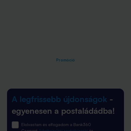
Promóció
A legfrissebb újdonságok
-
egyenesen a postaládádba!
Elolvastam és elfogadom a Bank360
Csoport
Adatkezelési szabályzatát
és