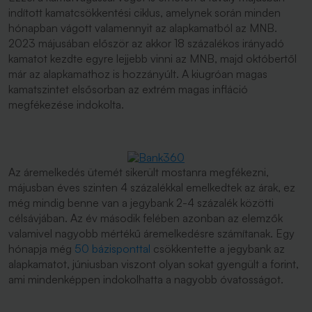
indított kamatcsökkentési ciklus, amelynek során minden
hónapban vágott valamennyit az alapkamatból az MNB.
2023 májusában először az akkor 18 százalékos irányadó
kamatot kezdte egyre lejjebb vinni az MNB, majd októbertől
már az alapkamathoz is hozzányúlt. A kiugróan magas
kamatszintet elsősorban az extrém magas infláció
megfékezése indokolta.
Az áremelkedés ütemét sikerült mostanra megfékezni,
májusban éves szinten 4 százalékkal emelkedtek az árak, ez
még mindig benne van a jegybank 2-4 százalék közötti
célsávjában. Az év második felében azonban az elemzők
valamivel nagyobb mértékű áremelkedésre számítanak. Egy
hónapja még
50 bázisponttal
csökkentette a jegybank az
alapkamatot, júniusban viszont olyan sokat gyengült a forint,
ami mindenképpen indokolhatta a nagyobb óvatosságot.