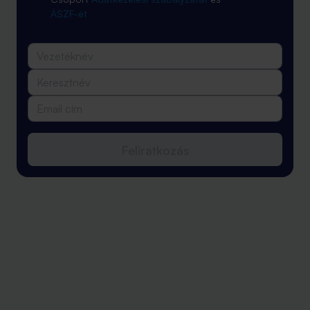
ÁSZF-ét
Feliratkozás