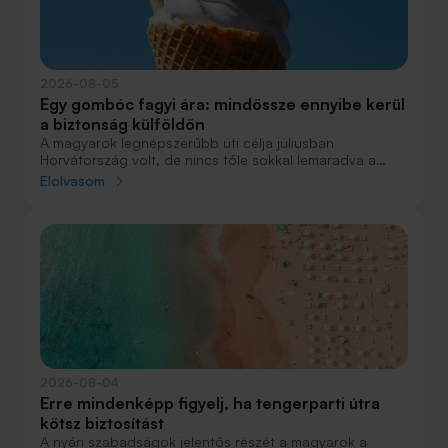
2026-08-05
Egy gombóc fagyi ára: mindössze ennyibe kerül
a biztonság külföldön
A magyarok legnépszerűbb úti célja júliusban
Horvátország volt, de nincs tőle sokkal lemaradva a
júniust megnyerő Olaszország sem. A tengerparti
Elolvasom
nyaralások fölénye elsöprő volt az adatok alapján,
autóval pedig majdnem annyian vágtak neki a
nyaralásnak, mint repülővel.
2026-08-04
Erre mindenképp figyelj, ha tengerparti útra
kötsz biztosítást
A nyári szabadságok jelentős részét a magyarok a