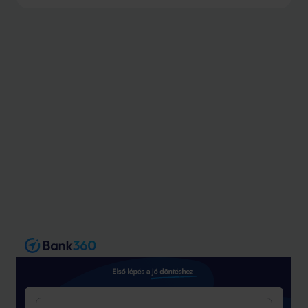
egyre nehezebb lett, országos átlagban a helyzet még
mindig kedvezőbb, mint a 2000-es évek elején vagy az
1990-es években.