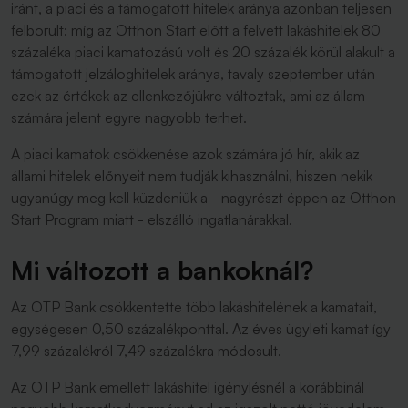
iránt, a piaci és a támogatott hitelek aránya azonban teljesen
felborult: míg az Otthon Start előtt a felvett lakáshitelek 80
százaléka piaci kamatozású volt és 20 százalék körül alakult a
támogatott jelzáloghitelek aránya, tavaly szeptember után
ezek az értékek az ellenkezőjükre változtak, ami az állam
számára jelent egyre nagyobb terhet.
A piaci kamatok csökkenése azok számára jó hír, akik az
állami hitelek előnyeit nem tudják kihasználni, hiszen nekik
ugyanúgy meg kell küzdeniük a - nagyrészt éppen az Otthon
Start Program miatt - elszálló ingatlanárakkal.
Mi változott a bankoknál?
Az OTP Bank csökkentette több lakáshitelének a kamatait,
egységesen 0,50 százalékponttal. Az éves ügyleti kamat így
7,99 százalékról 7,49 százalékra módosult.
Az OTP Bank emellett lakáshitel igénylésnél a korábbinál