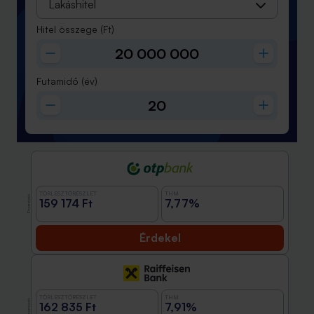
Lakáshitel
Hitel összege
(Ft)
Futamidő
(év)
TÖRLESZTŐRÉSZLET
THM
Promóció
159 174 Ft
7,77%
Érdekel
TÖRLESZTŐRÉSZLET
THM
Promóció
162 835 Ft
7,91%