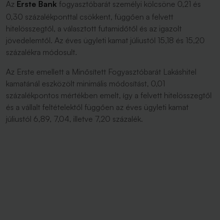
Az
Erste Bank
fogyasztóbarát személyi kölcsöne 0,21 és
0,30 százalékponttal csökkent, függően a felvett
hitelösszegtől, a választott futamidőtől és az igazolt
jövedelemtől. Az éves ügyleti kamat júliustól 15,18 és 15,20
százalékra módosult.
Az Erste emellett a Minősített Fogyasztóbarát Lakáshitel
kamatánál eszközölt minimális módosítást, 0,01
százalékpontos mértékben emelt, így a felvett hitelösszegtől
és a vállalt feltételektől függően az éves ügyleti kamat
júliustól 6,89, 7,04, illetve 7,20 százalék.