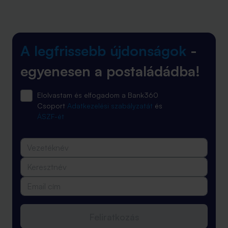
A legfrissebb újdonságok
-
egyenesen a postaládádba!
Elolvastam és elfogadom a Bank360
Csoport
Adatkezelési szabályzatát
és
ÁSZF-ét
Feliratkozás