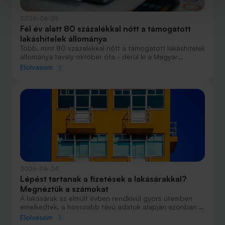
2026-06-25
Fél év alatt 80 százalékkal nőtt a támogatott
lakáshitelek állománya
Több, mint 80 százalékkal nőtt a támogatott lakáshitelek
állománya tavaly október óta - derül ki a Magyar
Nemzeti Bank által közzétett statisztikából. A jelentős
Elolvasom
bővülés az Otthon Start Program népszerűségével
magyarázható, ennek köszönhető többek között a
háztartási hitelállomány dinamikus bővülése is.
2026-06-24
Lépést tartanak a fizetések a lakásárakkal?
Megnéztük a számokat
A lakásárak az elmúlt évben rendkívül gyors ütemben
emelkedtek, a hosszabb távú adatok alapján azonban a
magyarországi ingatlanok jelenlegi megfizethetősége
Elolvasom
nem számít példátlannak. Bár a lakásvásárlás 2014 óta