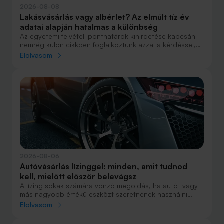
2026-08-08
Lakásvásárlás vagy albérlet? Az elmúlt tíz év
adatai alapján hatalmas a különbség
Az egyetemi felvételi ponthatárok kihirdetése kapcsán
nemrég külön cikkben foglalkoztunk azzal a kérdéssel,
hogy lakást venni vagy vásárolni éri meg jobban. Előző
Elolvasom
cikkünkben jelentős részben a jövőre vonatkozó
becsléseket tettünk, amelyek alapján arra jutottunk, aki
csak teheti, annak mindenképpen megéri a
lakásvásárlás. De mi a helyzet akkor, ha inkább a
múltbéli adatokra koncentrálunk? Hogyan áll ma valaki,
aki 2016-ban lakást vásárolt, illetve valaki, aki a bérlés
mellett döntött, illetve jobb híján arra kényszerült?
2026-08-06
Autóvásárlás lízinggel: minden, amit tudnod
kell, mielőtt először belevágsz
A lízing sokak számára vonzó megoldás, ha autót vagy
más nagyobb értékű eszközt szeretnének használni
anélkül, hogy azt egy összegben ki kellene fizetniük.
Elolvasom
Elsőre azonban könnyű elveszni a részletekben: önerő,
maradványérték, THM, GAP – csak néhány azok közül a