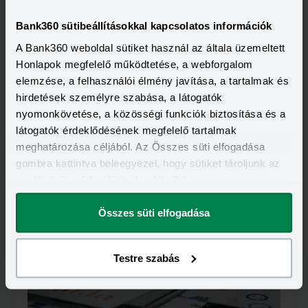
Bank360 sütibeállításokkal kapcsolatos információk
A Bank360 weboldal sütiket használ az általa üzemeltett
Honlapok megfelelő működtetése, a webforgalom
elemzése, a felhasználói élmény javítása, a tartalmak és
hirdetések személyre szabása, a látogatók
nyomonkövetése, a közösségi funkciók biztosítása és a
2026-07-01
látogatók érdeklődésének megfelelő tartalmak
Történelmi csúcs a személyi hiteleknél,
meghatározása céljából. Az Összes süti elfogadása
csökkenés a lakáshiteleknél
gombra kattintva beleegyezel, hogy sütiket tároljunk az
Májusban a személyi hitelek piacán történelmi csúcsot
eszközödön. A beállításokat később is
ért el az új szerződések összege, több mint 131 milliárd
forintot vettek fel a háztartások. Az újonnan kötött
Elolvasom
megváltoztathatod.
lakáshitel-szerződések szerződéses összege viszont
Összes süti elfogadása
csökkent az előző hónaphoz képest, a kihelyezett
összeg 253 milliárd forint volt. A hazai lakáshitelpiac
azonban így is jól teljesít, a volumen már az év első öt
hónapjában megközelítette az 1 300 milliárd forintot.
Testre szabás