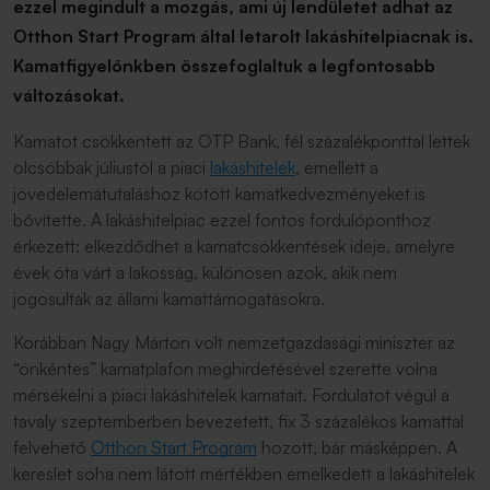
ezzel megindult a mozgás, ami új lendületet adhat az
Otthon Start Program által letarolt lakáshitelpiacnak is.
Kamatfigyelőnkben összefoglaltuk a legfontosabb
változásokat.
Kamatot csökkentett az OTP Bank, fél százalékponttal lettek
olcsóbbak júliustól a piaci
lakáshitelek
, emellett a
jövedelemátutaláshoz kötött kamatkedvezményeket is
bővítette. A lakáshitelpiac ezzel fontos fordulóponthoz
érkezett: elkezdődhet a kamatcsökkentések ideje, amelyre
évek óta várt a lakosság, különösen azok, akik nem
jogosultak az állami kamattámogatásokra.
Korábban Nagy Márton volt nemzetgazdasági miniszter az
“önkéntes” kamatplafon meghirdetésével szerette volna
mérsékelni a piaci lakáshitelek kamatait. Fordulatot végül a
tavaly szeptemberben bevezetett, fix 3 százalékos kamattal
felvehető
Otthon Start Program
hozott, bár másképpen. A
kereslet soha nem látott mértékben emelkedett a lakáshitelek