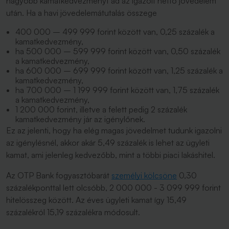
nagyobb kamatkedvezményt ad az igazolt nettó jövedelem
után. Ha a havi jövedelemátutalás összege
400 000 – 499 999 forint között van, 0,25 százalék a
kamatkedvezmény,
ha 500 000 – 599 999 forint között van, 0,50 százalék
a kamatkedvezmény,
ha 600 000 – 699 999 forint között van, 1,25 százalék a
kamatkedvezmény,
ha 700 000 – 1 199 999 forint között van, 1,75 százalék
a kamatkedvezmény,
1 200 000 forint, illetve a felett pedig 2 százalék
kamatkedvezmény jár az igénylőnek.
Ez az jelenti, hogy ha elég magas jövedelmet tudunk igazolni
az igénylésnél, akkor akár 5,49 százalék is lehet az ügyleti
kamat, ami jelenleg kedvezőbb, mint a többi piaci lakáshitel.
Az OTP Bank fogyasztóbarát
személyi kölcsöne
0,30
százalékponttal lett olcsóbb, 2 000 000 - 3 099 999 forint
hitelösszeg között. Az éves ügyleti kamat így 15,49
százalékról 15,19 százalékra módosult.