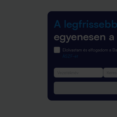
A legfrisseb
egyenesen a
Elolvastam és elfogadom a 
ÁSZF-ét