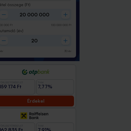
itel összege
(Ft)
00 000
Ft
100 000 000
Ft
Futamidő
(év)
év
30
év
TÖRLESZTŐRÉSZLET
THM
159 174 Ft
7,77%
Érdekel
TÖRLESZTŐRÉSZLET
THM
162 835 Ft
7,91%