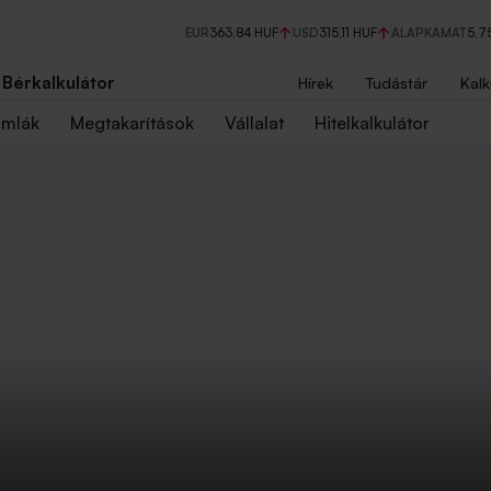
EUR
363,84 HUF
USD
315,11 HUF
ALAPKAMAT
5,7
Bérkalkulátor
Hírek
Tudástár
Kalk
ámlák
Megtakarítások
Vállalat
Hitelkalkulátor