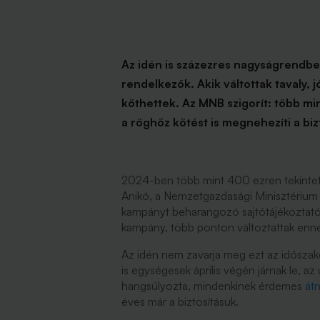
Az idén is százezres nagyságrendben 
rendelkezők. Akik váltottak tavaly, j
köthettek. Az MNB szigorít: több min
a röghöz kötést is megnehezíti a bi
2024-ben több mint 400 ezren tekintet
Anikó, a Nemzetgazdasági Minisztérium 
kampányt beharangozó sajtótájékoztatón. 
kampány, több ponton változtattak enne
Az idén nem zavarja meg ezt az időszak
is egységesek április végén járnak le, az
hangsúlyozta, mindenkinek érdemes
át
éves már a biztosításuk.