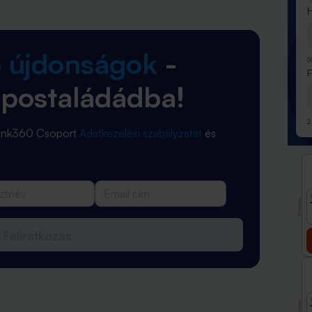
H
b újdonságok
-
5
 postaládádba!
2
Bank360 Csoport
Adatkezelési szabályzatát
és
Promóció
Feliratkozás
Promóció