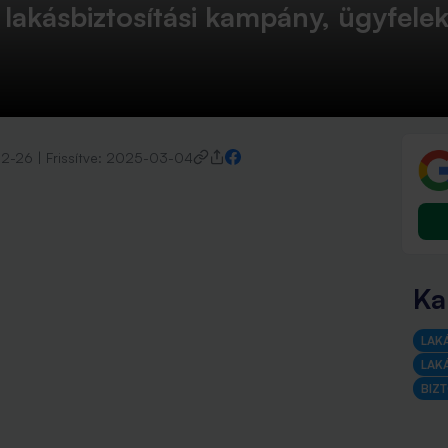
 lakásbiztosítási kampány, ügyfelek
2-26
|
Frissítve:
2025-03-04
Ka
LAK
LAK
BIZ