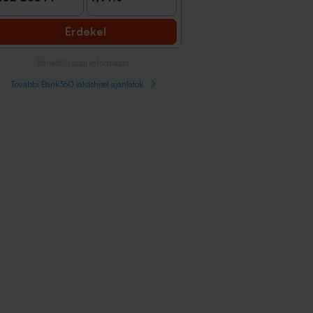
Érdekel
Bank360 Jogi információ
További Bank360 lakáshitel ajánlatok