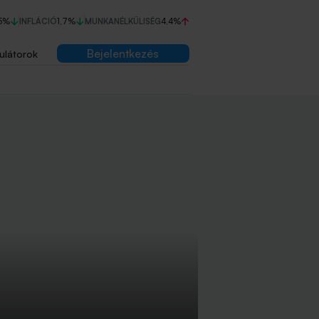
5%
INFLÁCIÓ
1,7%
MUNKANÉLKÜLISÉG
4,4%
Bejelentkezés
ulátorok