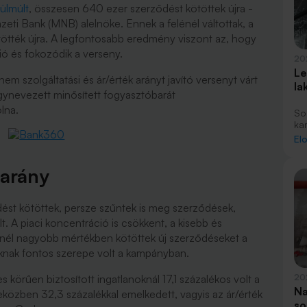
lülmúlt
, összesen 640 ezer szerződést kötöttek újra -
i Bank (MNB) alelnöke. Ennek a felénél váltottak, a
ötötték újra. A legfontosabb eredmény viszont az, hogy
ció és fokozódik a verseny.
20
Le
 szolgáltatási és ár/érték arányt javító versenyt várt
la
úgynevezett minősített fogyasztóbarát
olna.
Sok
ka
sz
El
vál
ke
 arány
in
le
ést kötöttek, persze szűntek is meg szerződések,
. A piaci koncentráció is csökkent, a kisebb és
knél nagyobb mértékben kötöttek új szerződéseket a
áknak fontos szerepe volt a kampányban.
jes körűen biztosított ingatlanoknál 17,1 százalékos volt a
20
Na
közben 32,3 százalékkal emelkedett, vagyis az ár/érték
so