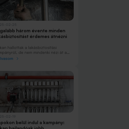
25-02-25
galább három évente minden
kásbiztosítást érdemes átnézni
an hallottak a lakásbiztosítási
mpányról, de nem mindenki nézi át a
erződését. Azért is érdemes lehet
olvasom
tani, mert az új ügyfelek gyakran
dvezőbb díjakat kapnak. Napokon belül
dul az idei szabad felmondási
hetőség, ami egy hónapig tart.
25-02-19
pokon belül indul a kampány:
kan hajlandóak jobb