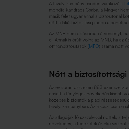
A tavalyi kampány minden várakozást
fe
mondta Kandrács Csaba, a Magyar Nemzet
másik felét ugyanannál a biztosítónál k
nőtt a lakásbiztosítási piacon a penetrá
Az MNB nem elsősorban árversenyt, hanem
el. Annak is örült volna az MNB, ha az 
otthonbiztosítások (
MFO
) száma nőtt v
Nőtt a biztosítottsági
Az év során összesen 883 ezer szerződ
emiatt a tényleges növekedés kisebb volt
közepes biztosítók a piaci részesedésü
tavalyi kampányban. Az alkuszi csatorn
Az átlagdíjak 16 százalékkal nőttek, a tel
növekedés, a fedezetek értéke viszont e