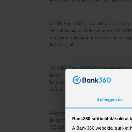
A CIB Bank 0,8-1,1 százalékos csökkentést
Ennek hatására azok kamata 6-79-6,89 sz
vágás mértéke januártól, ami alapján u
lakáshiteleit.
Az MBH Bank 0,85-1,0 százalékkal csökke
lakáshitelt, de kiemelkedő jövedelemme
kamatába a legbátrabban, ugyanis 1,15-1,
6,3-6,7 százalékos kamattal kínálja maj
Beleegyezés
A legnagyobb hazai bank, az OTP már 
Bank360 sütibeállításokkal 
lakáshitelkamatait. E szerint a jelenleg 8
7,8 százalékosat pedig 6,87-re.
A Bank360 weboldal sütiket 