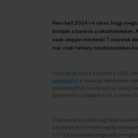
Nem kell 2024-re várni, hogy megtud
kínálják a bankok a lakáshiteleiket.
ezek alapján mindenki 7 százalék al
már csak néhány tizedszázalékos k
Sorra teszik közzé a bankok a 2024. jan
kamatplafon
a lakossági lakáshitelek es
pénzintézetnek hozzányúlt az eddigi k
kamatplafon csökkenésével, a szórás 0,8
A kamatplafon a lakossági lakáshiteleknél 
a kamaton kívül minden egyéb költséget i
0,3-0,5 százalékkal magasabb a meghird