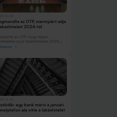
23-12-18
gmondta az OTP, mennyiért adja
lakáshiteleit 2024-től
zzétette az OTP, hogy milyen
tételekkel nyújt lakáshiteleket 2024.
uár 1-től. Az új kamatok alapján
olvasom
ábbra is a januártól 8,5 százalékról 7,3
ázalékra csökkenő aktuális kamatplafon
zelében lesznek a THM-jei.
23-12-18
zdődik: egy bank máris a januári
matplafon alá vitte a lakáshitelét