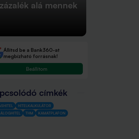
százalék alá mennek
Állítsd be a Bank360-at
megbízható forrásnak!
Beállítom
pcsolódó címkék
ÁSHITEL
HITELKALKULÁTOR
ZÁLOGHITEL
THM
KAMATPLAFON