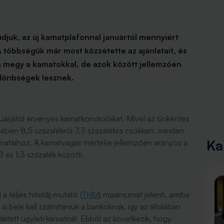
juk, az új kamatplafonnal januártól mennyiért
 A többségük már most közzétette az ajánlatait, és
á megy a kamatokkal, de azok között jellemzően
ülönbségek lesznek.
uárjától érvényes kamatkondícióikat. Mivel az önkéntes
etében 8,5 százalékról 7,3 százalékra csökken, minden
Ka
amataihoz. A kamatvágás mértéke jellemzően arányos a
 és 1,3 százalék közötti.
a teljes hiteldíj mutató (
THM
) maximumát jelenti, amibe
s bele kell számítaniuk a bankoknak, így az általában
etett ügyleti kamatnál. Ebből az következik, hogy