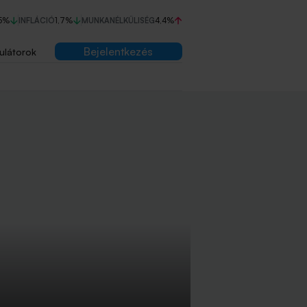
5%
INFLÁCIÓ
1,7%
MUNKANÉLKÜLISÉG
4,4%
Bejelentkezés
ulátorok