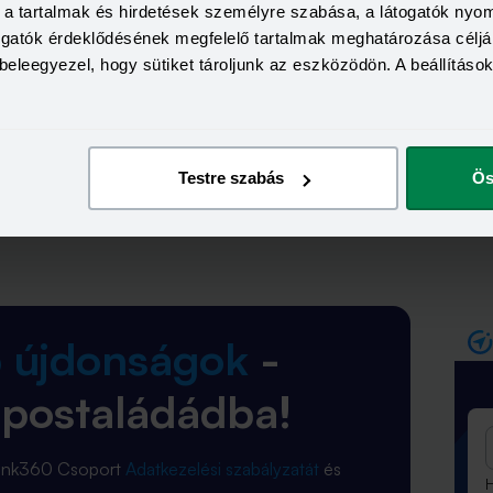
a, a tartalmak és hirdetések személyre szabása, a látogatók ny
togatók érdeklődésének megfelelő tartalmak meghatározása céljá
beleegyezel, hogy sütiket tároljunk az eszközödön. A beállításo
ó Gránit Bank már december közepétől az új, 7,3
lakáshiteleit. Ez alapján 7,49-ről 6,8 százalékra
 százalékos THM-mel kínálta a jelzálogkölcsönét 2023
Testre szabás
Ös
Promóció
b újdonságok
-
 postaládádba!
Bank360 Csoport
Adatkezelési szabályzatát
és
H