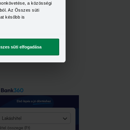
omonkövetése, a közösségi
ból. Az Összes süti
kat később is
szes süti elfogadása
Lakáshitel
itel összege
(Ft)