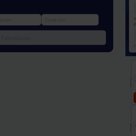
5
Feliratkozás
2
Promóció
Promóció