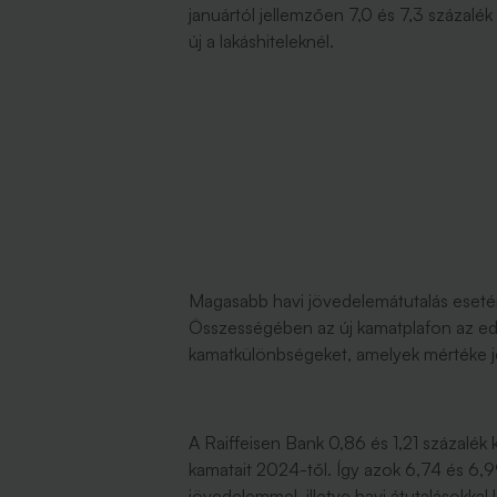
januártól jellemzően 7,0 és 7,3 százalé
új a lakáshiteleknél.
Magasabb havi jövedelemátutalás esetén
Összességében az új kamatplafon az eddi
kamatkülönbségeket, amelyek mértéke j
A Raiffeisen Bank 0,86 és 1,21 százalék 
kamatait 2024-től. Így azok 6,74 és 6,9
jövedelemmel, illetve havi átutalásokkal l