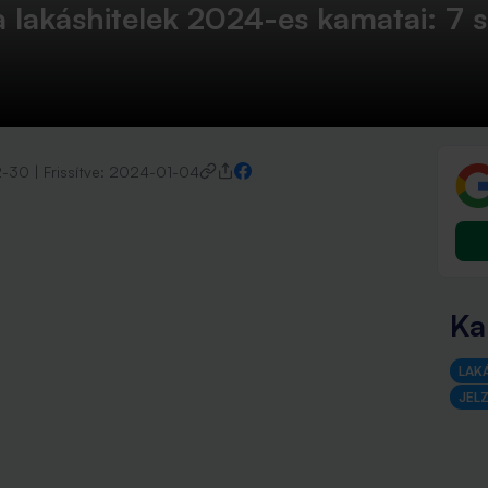
 lakáshitelek 2024-es kamatai: 7 
2-30
|
Frissítve:
2024-01-04
Ka
LAK
JEL