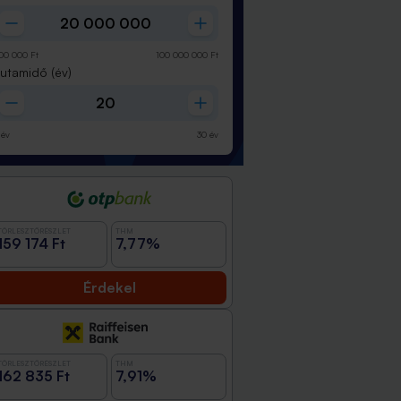
00 000
Ft
100 000 000
Ft
Futamidő
(év)
év
30
év
TÖRLESZTŐRÉSZLET
THM
159 174 Ft
7,77%
Érdekel
TÖRLESZTŐRÉSZLET
THM
162 835 Ft
7,91%