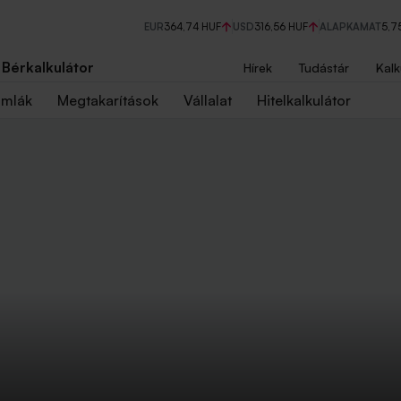
EUR
364,74 HUF
USD
316,56 HUF
ALAPKAMAT
5,7
Bérkalkulátor
Hírek
Tudástár
Kalk
ámlák
Megtakarítások
Vállalat
Hitelkalkulátor