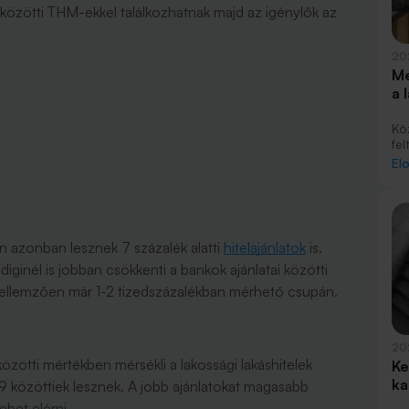
k közötti THM-ekkel találkozhatnak majd az igénylők az
20
Me
a 
Kö
fel
jan
El
tov
sz
kö
 azonban lesznek 7 százalék alatti
hitelajánlatok
is.
ginél is jobban csökkenti a bankok ajánlatai közötti
ellemzően már 1-2 tizedszázalékban mérhető csupán.
20
közötti mértékben mérsékli a lakossági lakáshitelek
Ke
ka
9 közöttiek lesznek. A jobb ajánlatokat magasabb
ehet elérni.