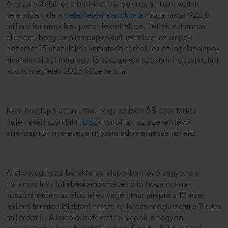
A hazai vállalati és a banki kötvények ugyan nem voltak
kelendőek, de a
befektetési alapokba
a háztartások 925,6
milliárd forintnyi friss pénzt fektettek be. Tették ezt annak
ellenére, hogy az állampapírokkal szemben az alapok
hozamát 15 százalékos kamatadó terheli, és az ingalanalapok
kivételével ezt még egy 13 százalékos szociális hozzájárulási
adó is megfejeli 2023 közepe óta.
Nem meglepő ezen után, hogy az idén 58 ezer tartós
befektetési számlát (
TBSZ
) nyitottak, az ezeken lévő
értékpapírok nyeresége ugyanis adómentessé tehető.
A lakosság hazai befektetési alapokban lévő vagyona a
hatalmas friss tőkebeáramlásnak és a jó hozamoknak
köszönhetően az első félév végén már átlépte a 10 ezer
milliárd forintos lélektani határt, és lassan megközelíti a 11 ezer
milliárdot is. A külföldi befektetési alapok is nagyon