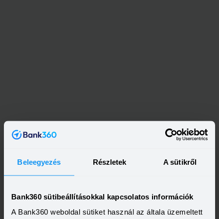
Kapcsolódó címkék
Beleegyezés
Részletek
A sütikről
ÁLLAMPAPÍR
PMÁP
TBSZ
RÉSZVÉNY
BEFEKTETÉSI ALAP
KÖTVÉNY
RÉSZVÉNY
Bank360 sütibeállításokkal kapcsolatos információk
A Bank360 weboldal sütiket használ az általa üzemeltett