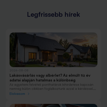
Legfrissebb hírek
2026-08-08
Lakásvásárlás vagy albérlet? Az elmúlt tíz év
adatai alapján hatalmas a különbség
Az egyetemi felvételi ponthatárok kihirdetése kapcsán
nemrég külön cikkben foglalkoztunk azzal a kérdéssel,
hogy lakást venni vagy vásárolni éri meg jobban. Előző
Elolvasom
cikkünkben jelentős részben a jövőre vonatkozó
becsléseket tettünk, amelyek alapján arra jutottunk, aki
csak teheti, annak mindenképpen megéri a