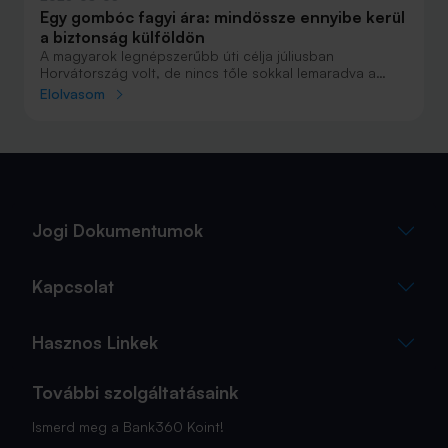
Egy gombóc fagyi ára: mindössze ennyibe kerül
a biztonság külföldön
A magyarok legnépszerűbb úti célja júliusban
Horvátország volt, de nincs tőle sokkal lemaradva a
júniust megnyerő Olaszország sem. A tengerparti
Elolvasom
nyaralások fölénye elsöprő volt az adatok alapján,
autóval pedig majdnem annyian vágtak neki a
nyaralásnak, mint repülővel.
Jogi Dokumentumok
Kapcsolat
Hasznos Linkek
További szolgáltatásaink
Ismerd meg a Bank360 Koint!