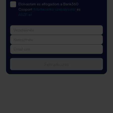
Elolvastam és elfogadom a Bank360
Csoport
Adatkezelési szabályzatát
és
ÁSZF-ét
Feliratkozás