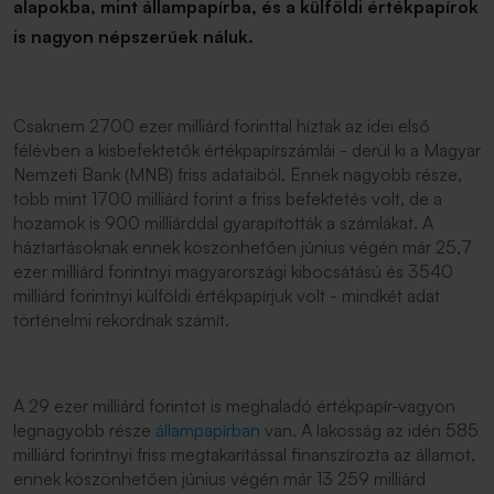
alapokba, mint állampapírba, és a külföldi értékpapírok
is nagyon népszerűek náluk.
Csaknem 2700 ezer milliárd forinttal híztak az idei első
félévben a kisbefektetők értékpapírszámlái - derül ki a Magyar
Nemzeti Bank (MNB) friss adataiból. Ennek nagyobb része,
több mint 1700 milliárd forint a friss befektetés volt, de a
hozamok is 900 milliárddal gyarapították a számlákat. A
háztartásoknak ennek köszönhetően június végén már 25,7
ezer milliárd forintnyi magyarországi kibocsátású és 3540
milliárd forintnyi külföldi értékpapírjuk volt - mindkét adat
történelmi rekordnak számít.
A 29 ezer milliárd forintot is meghaladó értékpapír-vagyon
legnagyobb része
állampapírban
van. A lakosság az idén 585
milliárd forintnyi friss megtakarítással finanszírozta az államot,
ennek köszönhetően június végén már 13 259 milliárd