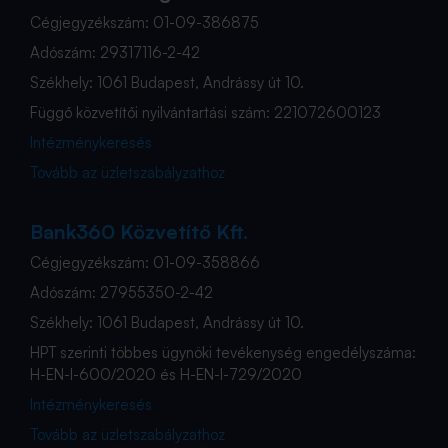
Cégjegyzékszám: 01-09-386875
Adószám: 29317116-2-42
Székhely: 1061 Budapest, Andrássy út 10.
Függő közvetítői nyilvántartási szám: 221072600123
Intézménykeresés
Tovább az üzletszabályzathoz
Bank360 Közvetítő Kft.
Cégjegyzékszám: 01-09-358866
Adószám: 27955350-2-42
Székhely: 1061 Budapest, Andrássy út 10.
HPT szerinti többes ügynöki tevékenység engedélyszáma:
H-EN-I-600/2020 és H-EN-I-729/2020
Intézménykeresés
Tovább az üzletszabályzathoz