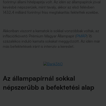
forintnyi állami hitelpapírja volt. Az idén az állampapírok jóval
kevésbé népszerűek, mint tavaly, akkor az első félévben
1432,4 milliárd forintnyi friss megtakarítás fektettek ezekbe.
Akkoriban viszont a kamatok is sokkal vonzóbbak voltak, az
inflációtkövető Prémium Magyar Állampapír (
PMÁP
) 16
százalékos induló kamata sokakat meggyőzött. Az idén már
más befektetések iránt is intenzív a kereslet.
Az állampapírnál sokkal
népszerűbb a befektetési alap