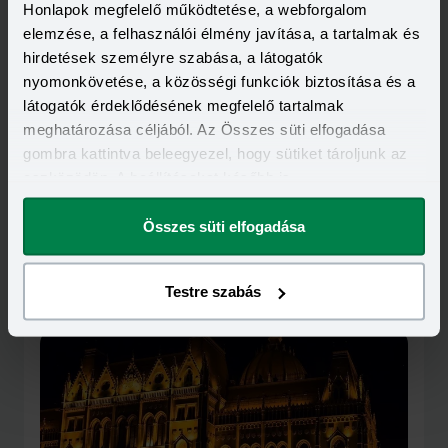
Honlapok megfelelő működtetése, a webforgalom
elemzése, a felhasználói élmény javítása, a tartalmak és
hirdetések személyre szabása, a látogatók
nyomonkövetése, a közösségi funkciók biztosítása és a
látogatók érdeklődésének megfelelő tartalmak
meghatározása céljából. Az Összes süti elfogadása
gombra kattintva beleegyezel, hogy sütiket tároljunk az
eszközödön. A beállításokat később is
megváltoztathatod.
Összes süti elfogadása
Kapcsolódó cikkek
Testre szabás