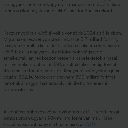
a magyar kisbefektetők, így most már csaknem 800 milliárd
forintos állományuk van ezekből, ami történelmi rekord.
Részvényből is a külföldi volt a vonzóbb 2024 első felében.
Míg a hazai részvénypiacra mindössze 3,7 milliárd forintnyi
friss pénz került, a külföldi tőzsdéken csaknem 69 milliárdot
költöttek el a magyarok. Az árfolyamok világszerte
emelkedtek, ennek köszönhetően a kisbefektetők a hazai
részvényeken több mint 230, a külföldieken pedig további
43,5 milliárd forintot kerestek. Magyar részvényekben június
végén 1832, külföldiekben csaknem 800 milliárd forintot
tartottak a magyar háztartások, mindkettő történelmi
rekordnak számít.
A legnépszerűbb részvény továbbra is az OTP lehet, hazai
bankpapírban ugyanis 984 milliárd forint van már. Hiába
kaszáltak viszont nagyot a háztartások az
OTP-