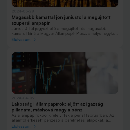
2024-05-28
Magasabb kamattal jön júniustól a megújított
szuperállampapír
Június 3-tól jegyezhető a megújított és magasabb
kamatot kínáló Magyar Állampapír Plusz, amelyet egykor
szuperállampapírnak hívtak, de aztán elsöpörte az
Elolvasom
infláció és a PMÁP.
2024-04-09
Lakossági állampapírok: eljött az igazság
pillanata, máshová megy a pénz
Az állampapírokból kifelé vitték a pénzt februárban. Az
államtól érkezett pénzeső a befektetési alapokat, a
folyószámlákat és a külföldi értékpapírokat öntözte meg.
Elolvasom