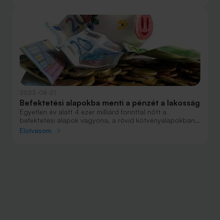
2023-08-21
Befektetési alapokba menti a pénzét a lakosság
Egyetlen év alatt 4 ezer milliárd forinttal nőtt a
befektetési alapok vagyona, a rövid kötvényalapokban
már 2,5-szer annyi pénz van, mint tavaly nyáron. A
Elolvasom
lakosság felfedezte ezeket a befektetéseket a magas
inflációs környezetben. A legkedveltebb alapok 10
százalék körül hoztak az év eleje óta.