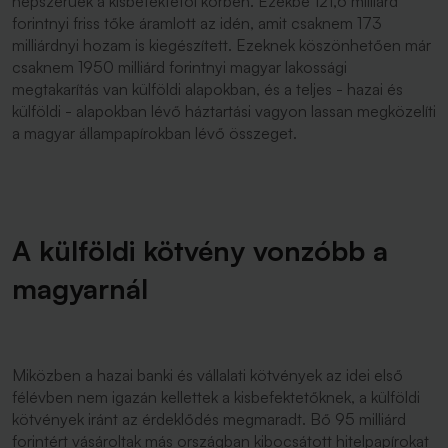
népszerűek a kisbefektetői körben. Ezekbe 121,6 milliárd
forintnyi friss tőke áramlott az idén, amit csaknem 173
milliárdnyi hozam is kiegészített. Ezeknek köszönhetően már
csaknem 1950 milliárd forintnyi magyar lakossági
megtakarítás van külföldi alapokban, és a teljes - hazai és
külföldi - alapokban lévő háztartási vagyon lassan megközelíti
a magyar állampapírokban lévő összeget.
A külföldi kötvény vonzóbb a
magyarnál
Miközben a hazai banki és vállalati kötvények az idei első
félévben nem igazán kellettek a kisbefektetőknek, a külföldi
kötvények iránt az érdeklődés megmaradt. Bő 95 milliárd
forintért vásároltak más országban kibocsátott hitelpapírokat