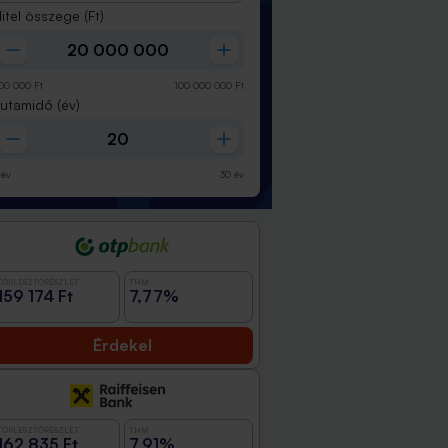
itel összege
(Ft)
00 000
Ft
100 000 000
Ft
Futamidő
(év)
év
30
év
TÖRLESZTŐRÉSZLET
THM
159 174 Ft
7,77%
Érdekel
TÖRLESZTŐRÉSZLET
THM
162 835 Ft
7,91%