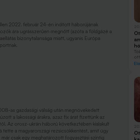
llen 2022. február 24-én indított háborújának
20
rdozók ára ugrásszerűen megnőtt (azóta a földgázé a
Ot
iaellátás bizonytalansága miatt, ugyanis Európa
am
mportnak.
h
Töb
ot
fe
El
tel
lak
ta
008-as gazdasági válság után megnövekedett
ott a lakossági árakra, azaz fix árat fizettünk az
ttől. Az orosz-ukrán háború következtében kialakult
20
 tette a magyarországi rezsicsökkentést, amit úgy
Ot
már csak egy meghatározott fogyasztási szintig
ka