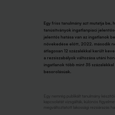
Egy friss tanulmány azt mutatja be,
tanúsítványok ingatlanpiaci jelent
jelentős hatása van az ingatlanok be
növekedése előtt, 2022. második n
átlagosan 12 százalékkal került kev
a rezsiszabályok változása utáni hó
ingatlanok több mint 35 százalékka
besorolásúak.
Egy nemrég publikált tanulmány készítői
kapcsolatát vizsgálták, különös figyel
megváltoztatott lakossági rezsiárazás h