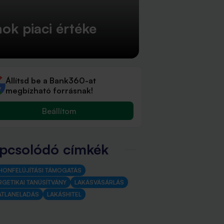
ok piaci értéke
Állítsd be a Bank360-at
megbízható forrásnak!
Beállítom
pcsolódó címkék
HONFELÚJÍTÁSI TÁMOGATÁS
RGETIKAI TANÚSÍTVÁNY
LAKÁSVÁSÁRLÁS
ATLANELADÁS
LAKÁSHITEL