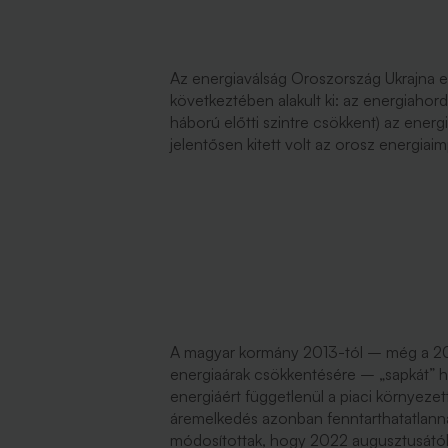
Az energiaválság Oroszország Ukrajna e
következtében alakult ki: az energiaho
háború előtti szintre csökkent) az energ
jelentősen kitett volt az orosz energiai
A magyar kormány 2013-tól – még a 2
energiaárak csökkentésére – „sapkát” húz
energiáért függetlenül a piaci környeze
áremelkedés azonban fenntarthatatlanná
módosítottak, hogy 2022 augusztusától 