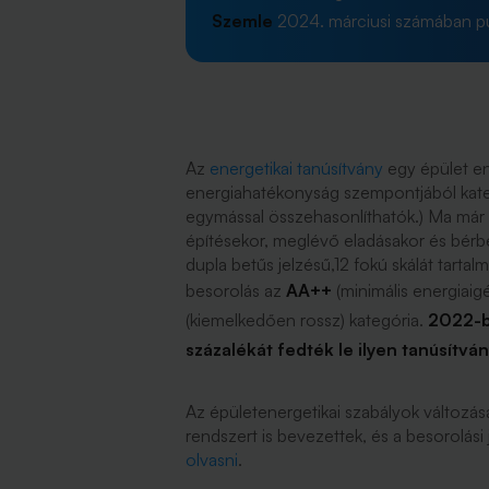
Szemle
2024. márciusi számában pub
Az
energetikai tanúsítvány
egy épület en
energiahatékonyság szempontjából kategór
egymással összehasonlíthatók.) Ma már k
építésekor, meglévő eladásakor és bér
dupla betűs jelzésű,12 fokú skálát tarta
besorolás az
AA++
(minimális energiaig
(kiemelkedően rossz) kategória.
2022-be
százalékát fedték le ilyen tanúsítvá
Az épületenergetikai szabályok változás
rendszert is bevezettek, és a besorolási
olvasni
.