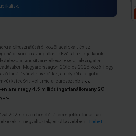
likálták.
ergiafelhasználásáról közöl adatokat, és az
iába sorolja az ingatlant. (Ezáltal az ingatlanok
ötelező a tanúsítvány elkészítése új lakóingatlan
beadásakor. Magyarországon 2016 és 2023 között egy
lmazó tanúsítványt használtak, amelynél a legjobb
ényű) kategória volt, míg a legrosszabb a
JJ
n a mintegy 4,5 milliós ingatlanállomány 20
nyok.
ával 2023 novemberétől új energetikai tanúsítási
 jelzések is megváltoztak, erről bővebben
itt lehet