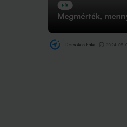
HÍR
Megmérték, mennyit
Domokos Erika
2024-05-0