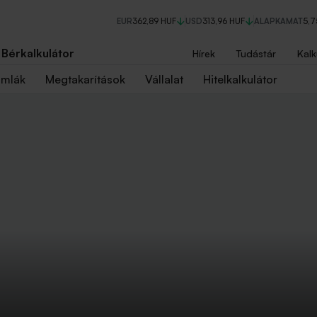
EUR
362,89 HUF
USD
313,96 HUF
ALAPKAMAT
5,
Bérkalkulátor
Hírek
Tudástár
Kalk
ámlák
Megtakarítások
Vállalat
Hitelkalkulátor