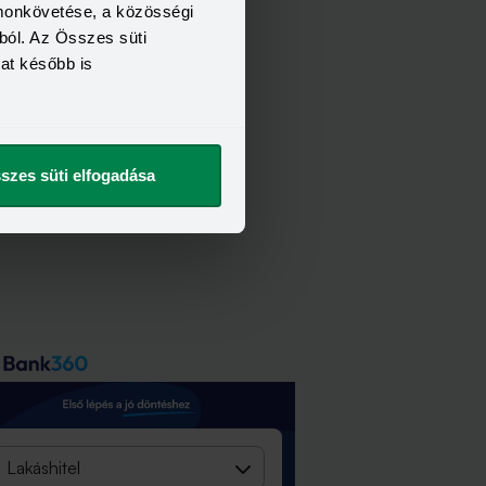
omonkövetése, a közösségi
ból. Az Összes süti
kat később is
szes süti elfogadása
Lakáshitel