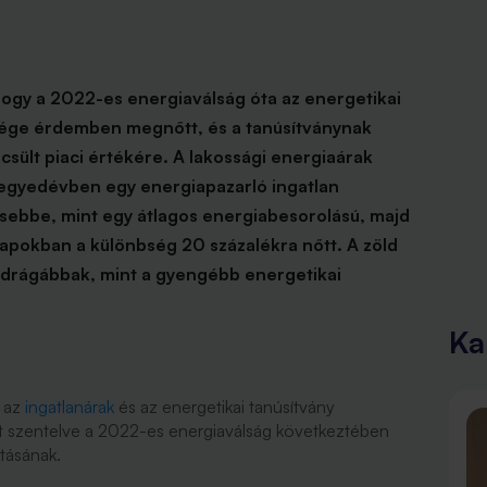
 hogy a 2022-es energiaválság óta az energetikai
ősége érdemben megnőtt, és a tanúsítványnak
csült piaci értékére. A lakossági energiaárak
egyedévben egy energiapazarló ingatlan
esebbe, mint egy átlagos energiabesorolású, majd
napokban a különbség 20 százalékra nőtt. A zöld
l drágábbak, mint a gyengébb energetikai
Ka
 az
ingatlanárak
és az energetikai tanúsítvány
met szentelve a 2022-es energiaválság következtében
atásának.