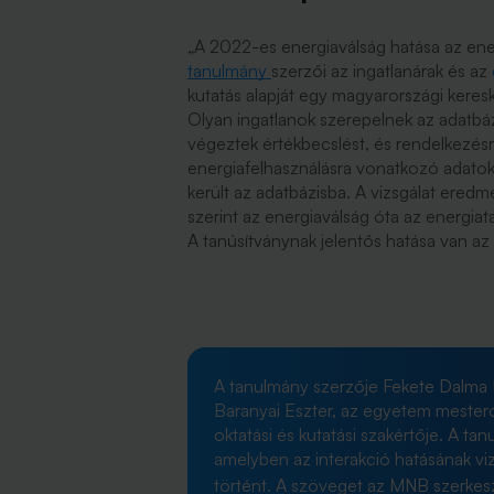
„A 2022-es energiaválság hatása az ene
tanulmány
szerzői az ingatlanárak és az
kutatás alapját egy magyarországi keresk
Olyan ingatlanok szerepelnek az adatbá
végeztek értékbecslést, és rendelkezésr
energiafelhasználásra vonatkozó adatok
került az adatbázisba. A vizsgálat eredm
szerint az energiaválság óta az energia
A tanúsítványnak jelentős hatása van az 
A tanulmány szerzője Fekete Dalma 
Baranyai Eszter, az egyetem mester
oktatási és kutatási szakértője. A ta
amelyben az interakció hatásának v
történt. A szöveget az MNB szerke