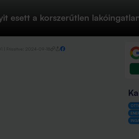
 esett a korszerűtlen lakóingatlan
1
|
Frissítve:
2024-09-18
Ka
OTT
ENE
ING