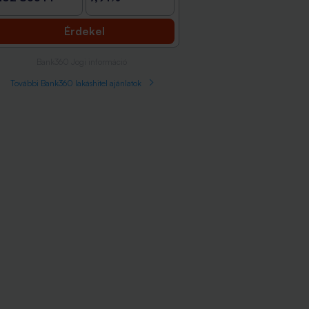
Érdekel
Bank360 Jogi információ
További Bank360 lakáshitel ajánlatok