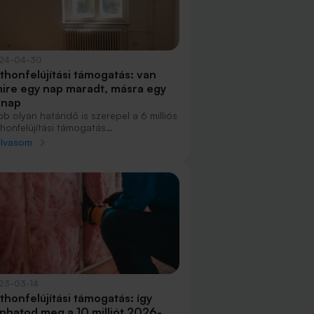
24-04-30
thonfelújítási támogatás: van
ire egy nap maradt, másra egy
ónap
b olyan határidő is szerepel a 6 milliós
thonfelújítási támogatás
lhívástervezetében, amit mindenképpen
olvasom
jesíteni kell az igénylőknek. Ilyen a
címé, a tulajdonlásé és az energetikai
núsítványé.
23-03-14
thonfelújítási támogatás: így
phatod meg a 10 milliót 2026-