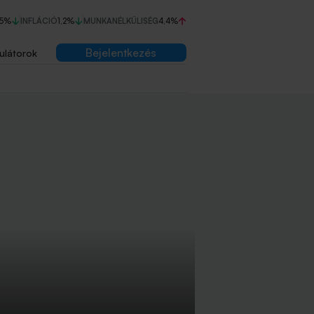
75%
INFLÁCIÓ
1,2%
MUNKANÉLKÜLISÉG
4,4%
Bejelentkezés
ulátorok