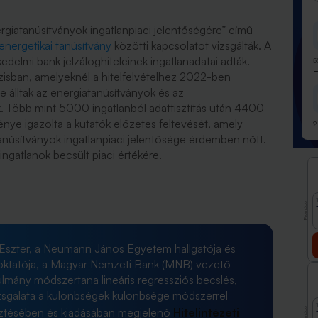
H
rgiatanúsítványok ingatlanpiaci jelentőségére”
című
energetikai tanúsítvány
közötti kapcsolatot vizsgálták. A
edelmi bank jelzáloghiteleinek ingatlanadatai adták.
5
zisban, amelyeknél a hitelfelvételhez 2022-ben
e álltak az energiatanúsítványok és az
. Több mint 5000 ingatlanból adattisztítás után 4400
énye igazolta a kutatók előzetes feltevését, amely
2
tanúsítványok ingatlanpiaci jelentősége érdemben nőtt.
ingatlanok becsült piaci értékére.
Promóció
Eszter, a Neumann János Egyetem hallgatója és
oktatója, a Magyar Nemzeti Bank (MNB) vezető
nulmány módszertana lineáris regressziós becslés,
izsgálata a különbségek különbsége módszerrel
Promóció
sztésében és kiadásában megjelenő
Hitelintézeti