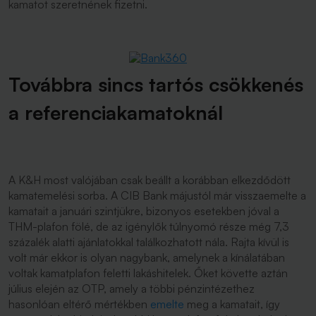
kamatot szeretnének fizetni.
Továbbra sincs tartós csökkenés
a referenciakamatoknál
A K&H most valójában csak beállt a korábban elkezdődött
kamatemelési sorba. A CIB Bank májustól már visszaemelte a
kamatait a januári szintjükre, bizonyos esetekben jóval a
THM-plafon fölé, de az igénylők túlnyomó része még 7,3
százalék alatti ajánlatokkal találkozhatott nála. Rajta kívül is
volt már ekkor is olyan nagybank, amelynek a kínálatában
voltak kamatplafon feletti lakáshitelek. Őket követte aztán
július elején az OTP, amely a többi pénzintézethez
hasonlóan eltérő mértékben
emelte
meg a kamatait, így