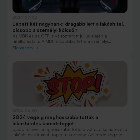
2024-07-02
Lépett két nagybank: drágább lett a lakáshitel,
olcsóbb a személyi kölcsön
Az MBH és az OTP is változtatott július elején a
hitelkamatain. A MBH olcsóbbá tette a személyi
kölcsönét, az OTP viszont a kamatplafon fölé drágította
Elolvasom
a lakáshiteleit. A személyi kölcsönök 12 százalék körüli
THM-es élmezőnye ezzel még sűrűbb lett.
2024-06-20
2024 végéig meghosszabbították a
lakáshitelek kamatstopját
Újabb félévvel meghosszabbította a változó kamatozású
lakáshitelek kamatstopját a kormány. Az eredetileg még
2022-től ideiglenesen bevezetett, majd azóta újra és