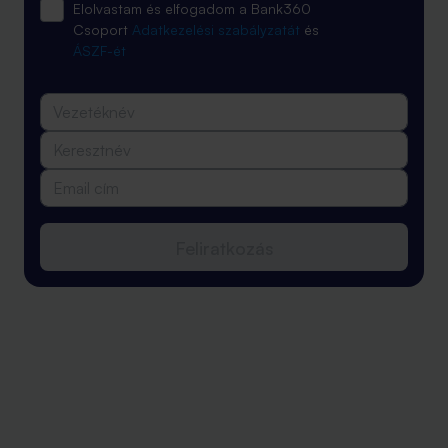
Elolvastam és elfogadom a Bank360
Csoport
Adatkezelési szabályzatát
és
ÁSZF-ét
Feliratkozás