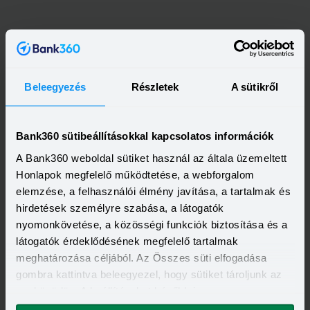
Beleegyezés
Részletek
A sütikről
Bank360 sütibeállításokkal kapcsolatos információk
A Bank360 weboldal sütiket használ az általa üzemeltett
Honlapok megfelelő működtetése, a webforgalom
elemzése, a felhasználói élmény javítása, a tartalmak és
Kapcsolódó címkék
hirdetések személyre szabása, a látogatók
nyomonkövetése, a közösségi funkciók biztosítása és a
LAKÁSHITEL
LAKÁSHITEL KALKULÁTOR
JELZÁLOGHITEL
látogatók érdeklődésének megfelelő tartalmak
KAMATEMELÉS
THM
HITELKALKULÁTOR
THM-PLAFON
meghatározása céljából. Az Összes süti elfogadása
KAMATPLAFON
gombra kattintva beleegyezel, hogy sütiket tároljunk az
eszközödön. A beállításokat később is
megváltoztathatod.