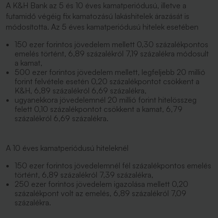
A K&H Bank az 5 és 10 éves kamatperiódusú, illetve a
futamidő végéig fix kamatozású lakáshitelek árazását is
módosította. Az 5 éves kamatperiódusú hitelek esetében
150 ezer forintos jövedelem mellett 0,30 százalékpontos
emelés történt, 6,89 százalékról 7,19 százalékra módosult
a kamat,
500 ezer forintos jövedelem mellett, legfeljebb 20 millió
forint felvétele esetén 0,20 százalékpontot csökkent a
K&H, 6,89 százalékról 6,69 százalékra,
ugyanekkora jövedelemnél 20 millió forint hitelösszeg
felett 0,10 százalékpontot csökkent a kamat, 6,79
százalékról 6,69 százalékra.
A 10 éves kamatperiódusú hiteleknél
150 ezer forintos jövedelemnél fél százalékpontos emelés
történt, 6,89 százalékról 7,39 százalékra,
250 ezer forintos jövedelem igazolása mellett 0,20
százalékpont volt az emelés, 6,89 százalékról 7,09
százalékra.