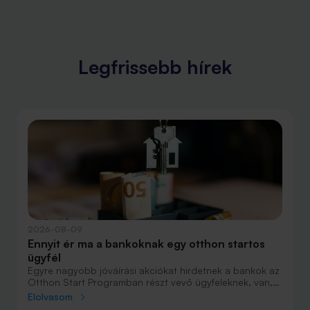
Legfrissebb hírek
2026-08-09
Ennyit ér ma a bankoknak egy otthon startos
ügyfél
Egyre nagyobb jóváírási akciókat hirdetnek a bankok az
Otthon Start Programban részt vevő ügyfeleknek, van,
ahol összesen akár félmillió forint jóváírást is össze lehet
Elolvasom
gyűjteni különböző kedvezményekkel. Hol lehet ennek a