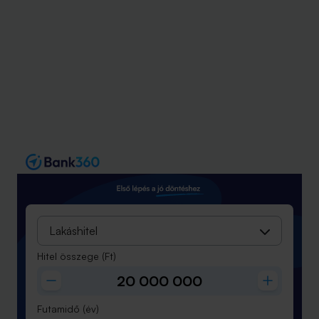
Lakáshitel
Hitel összege
(Ft)
Futamidő
(év)