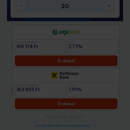
TÖRLESZTŐRÉSZLET
THM
Promóció
159 174 Ft
7,77%
Érdekel
TÖRLESZTŐRÉSZLET
THM
Promóció
162 835 Ft
7,91%
Érdekel
Bank360 Jogi információ
További Bank360 lakáshitel ajánlatok