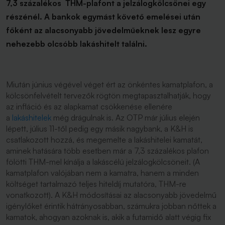
7,3 százalékos THM-plafont a jelzálogkölcsönei egy
részénél. A bankok egymást követő emelései után
főként az alacsonyabb jövedelműeknek lesz egyre
nehezebb olcsóbb lakáshitelt találni.
Miután június végével véget ért az önkéntes kamatplafon, a
kölcsönfelvételt tervezők rögtön megtapasztalhatják, hogy
az infláció és az alapkamat csökkenése ellenére
a
lakáshitelek
még drágulnak is. Az OTP már július elején
lépett, július 11-től pedig egy másik nagybank, a K&H is
csatlakozott hozzá, és megemelte a lakáshitelei kamatát,
aminek hatására több esetben már a 7,3 százalékos plafon
fölötti THM-mel kínálja a lakáscélú jelzálogkölcsöneit. (A
kamatplafon valójában nem a kamatra, hanem a minden
költséget tartalmazó teljes hiteldíj mutatóra, THM-re
vonatkozott). A K&H módosításai az alacsonyabb jövedelmű
igénylőket érintik hátrányosabban, számukra jobban nőttek a
kamatok, ahogyan azoknak is, akik a futamidő alatt végig fix