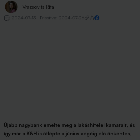
Vrazsovits Rita
2024-07-13
|
Frissítve:
2024-07-26
Újabb nagybank emelte meg a lakáshitelei kamatait, és
így már a K&H is átlépte a június végéig élő önkéntes,