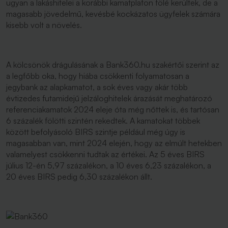
ugyan a lakáshitelei a korábbi kamatplafon fölé kerültek, de a
magasabb jövedelmű, kevésbé kockázatos ügyfelek számára
kisebb volt a növelés.
A kölcsönök drágulásának a Bank360.hu szakértői szerint az
a legfőbb oka, hogy hiába csökkenti folyamatosan a
jegybank az alapkamatot, a sok éves vagy akár több
évtizedes futamidejű jelzáloghitelek árazását meghatározó
referenciakamatok 2024 eleje óta még nőttek is, és tartósan
6 százalék fölötti szintén rekedtek. A kamatokat többek
között befolyásoló BIRS szintje például még úgy is
magasabban van, mint 2024 elején, hogy az elmúlt hetekben
valamelyest csökkenni tudtak az értékei. Az 5 éves BIRS
július 12-én 5,97 százalékon, a 10 éves 6,23 százalékon, a
20 éves BIRS pedig 6,30 százalékon állt.