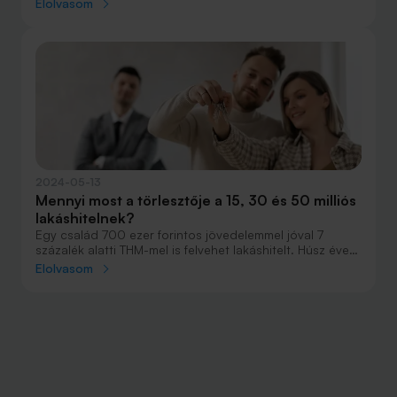
Elolvasom
újra kitolt dátumú intézkedés a meglévő jelzáloghitelek
kamatait tartja alacsonyan.
2024-05-13
Mennyi most a törlesztője a 15, 30 és 50 milliós
lakáshitelnek?
Egy család 700 ezer forintos jövedelemmel jóval 7
százalék alatti THM-mel is felvehet lakáshitelt. Húsz éves
futamidejű, 15 milliós kölcsön törlesztésére a jövedelmük
Elolvasom
hatodát költhetik el, 30 milliósra a harmadát. A havi
törlesztők között 10-15 ezer forint különbségek is
lehetnek.