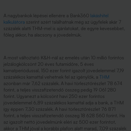
A nagybankok lépései ellenére a Bank360
lakáshitel
kalkulátora
szerint azért találhatnak még az ügyfelek akár 7
százalék alatti THM-mel is ajánlatokat, de egyre kevesebbet,
főleg akkor, ha alacsony a jövedelmük.
A most változtató K&H-nál az emelés után 10 millió forintos
jelzálogkölcsönt 20 éves futamidőre, 5 éves
kamatperiódussal, 150 ezer forint igazolt jövedelemmel 7,19
százalékos kamattal vehetnek fel az igénylők, a
THM
azonban már 7,62 százalék. A havi törlesztőrészlet 78 674
forint, a teljes visszafizetendő összeg pedig 19 061 280
forint. Ugyanezt a kölcsönt havi 250 ezer forintos
jövedelemmel 6,89 százalékos kamattal adja a bank, a THM
így éppen 7,30 százalék. A havi törlesztőrészlet 76 871
forint, a teljes visszafizetendő összeg 18 628 560 forint. Ha
az igazolt nettó jövedelmünk eléri az 500 ezer forintot,
akkor a THM jóval a korábbi plafon alatt marad, 7,09 százalék