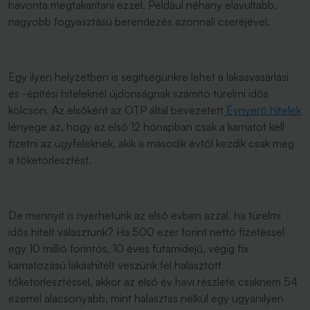
havonta megtakarítani ezzel. Például néhány elavultabb,
nagyobb fogyasztású berendezés azonnali cseréjével.
Egy ilyen helyzetben is segítségünkre lehet a lakásvásárlási
és -építési hiteleknél újdonságnak számító türelmi idős
kölcsön. Az elsőként az OTP által bevezetett
Évnyerő hitelek
lényege az, hogy az első 12 hónapban csak a kamatot kell
fizetni az ügyfeleknek, akik a második évtől kezdik csak meg
a tőketörlesztést.
De mennyit is nyerhetünk az első évben azzal, ha türelmi
idős hitelt választunk? Ha 500 ezer forint nettó fizetéssel
egy 10 millió forintos, 10 éves futamidejű, végig fix
kamatozású lakáshitelt veszünk fel halasztott
tőketörlesztéssel, akkor az első év havi részlete csaknem 54
ezerrel alacsonyabb, mint halasztás nélkül egy ugyanilyen