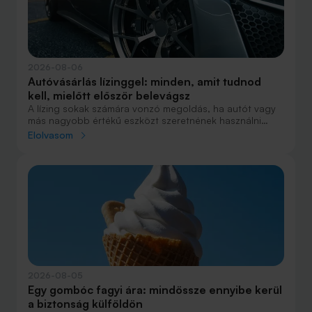
2026-08-06
Autóvásárlás lízinggel: minden, amit tudnod
kell, mielőtt először belevágsz
A lízing sokak számára vonzó megoldás, ha autót vagy
más nagyobb értékű eszközt szeretnének használni
anélkül, hogy azt egy összegben ki kellene fizetniük.
Elolvasom
Elsőre azonban könnyű elveszni a részletekben: önerő,
maradványérték, THM, GAP – csak néhány azok közül a
fogalmak közül, amelyekkel biztosan találkozol.
2026-08-05
Egy gombóc fagyi ára: mindössze ennyibe kerül
a biztonság külföldön