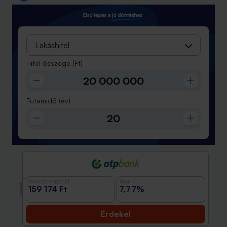
Lakáshitel
Hitel összege
(Ft)
Futamidő
(év)
TÖRLESZTŐRÉSZLET
THM
Promóció
159 174 Ft
7,77%
Érdekel