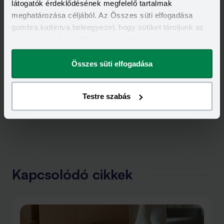
MINŐSÍTETT FOGYASZTÓBARÁT LAKÁSHITEL
látogatók érdeklődésének megfelelő tartalmak
meghatározása céljából. Az Összes süti elfogadása
gombra kattintva beleegyezel, hogy sütiket tároljunk az
eszközödön. A beállításokat később is
megváltoztathatod.
Összes süti elfogadása
Testre szabás
Kapcsolódó cikkek