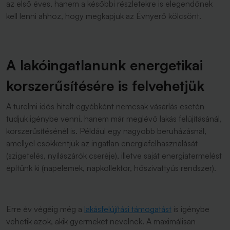
az első éves, hanem a későbbi részletekre is elegendőnek
kell lenni ahhoz, hogy megkapjuk az Évnyerő kölcsönt.
A lakóingatlanunk energetikai
korszerűsítésére is felvehetjük
A türelmi idős hitelt egyébként nemcsak vásárlás esetén
tudjuk igénybe venni, hanem már meglévő lakás felújításánál,
korszerűsítésénél is. Például egy nagyobb beruházásnál,
amellyel csökkentjük az ingatlan energiafelhasználását
(szigetelés, nyílászárók cseréje), illetve saját energiatermelést
építünk ki (napelemek, napkollektor, hőszivattyús rendszer).
Erre év végéig még a
lakásfelújítási támogatást
is igénybe
vehetik azok, akik gyermeket nevelnek. A maximálisan