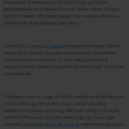
fogyasztás. Érdemes azt is tisztázni, hogy ezt milyen
berendezések használatával történt, illetve milyen hőfokra
fűtötték a lakást. Mindezek alapján már megsaccolhatjuk a
saját leendő energiafogyasztásunkat is.
Szinte biztos, hogy az
ingatlant
megismerve végre tudunk
hajtani olyan kisebb-nagyobb fejlesztéseket, amelyekkel
csökkenthetjük a rezsinket. Ez akár még új lakásnál is
megvalósítható, például megfelelő berendezések, eszközök
használatával.
A bökkenő csak az, hogy a hitelből vásárlónak el kell kezdeni
a törlesztést, így nem biztos, hogy marad még elég
nélkülözhető pénze arra, hogy akár csak néhány százezer
forintot költsön erre. Ez még akkor is így van, ha ki tudja
számolni, hogy ilyen
áram- és gázárak
mellett mennyit tudna