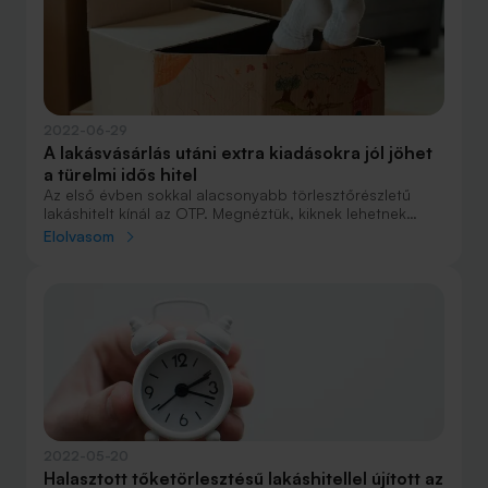
2022-06-29
A lakásvásárlás utáni extra kiadásokra jól jöhet
a türelmi idős hitel
Az első évben sokkal alacsonyabb törlesztőrészletű
lakáshitelt kínál az OTP. Megnéztük, kiknek lehetnek
igazán jók a türelmi idős kölcsönök, amelyeknél az első
Elolvasom
évben csak a kamatot kell törleszteni.
2022-05-20
Halasztott tőketörlesztésű lakáshitellel újított az