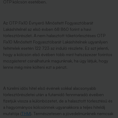
OTP kölcsön esetében.
Az OTP Fix10 Évnyerő Minősített Fogyasztóbarát
Lakáshitelnél az első évben 68 860 forint a havi
törlesztőrészlet. A nem halasztott tőketörlesztéses OTP
Fix10 Minősített Fogyasztóbarát Lakáshitelnek ugyanilyen
feltételek esetén 122 723 az induló részlete. Ez azt jelenti,
hogy a kölcsön első évében több mint hatszázezer forintos
mozgásteret csinálhatunk magunknak, ha úgy látjuk, hogy
lenne még mire költeni ezt a pénzt.
A türelmi idős hitel első évének sokkal alacsonyabb
törlesztőrészletei után a futamidő fennmaradó éveiben
fizetjük vissza a különbözetet, de a halasztott törlesztésű és
a hagyományos kölcsönnek ugyanakkora a teljes hiteldíj
mutatója (
THM
). Természetesen a jövedelmünknek nemcsak