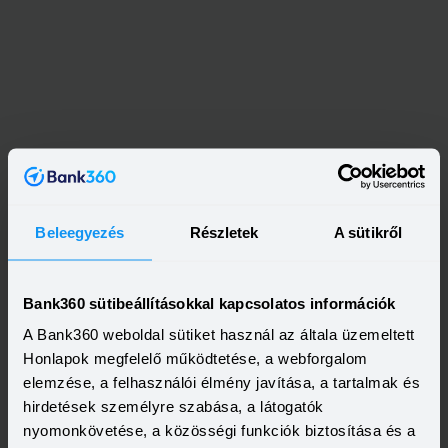
Beleegyezés
Részletek
A sütikről
Bank360 sütibeállításokkal kapcsolatos információk
A Bank360 weboldal sütiket használ az általa üzemeltett
Honlapok megfelelő működtetése, a webforgalom
Kapcsolódó címkék
elemzése, a felhasználói élmény javítása, a tartalmak és
hirdetések személyre szabása, a látogatók
TÜRELMI IDŐS LAKÁSHITEL
LAKÁSHITEL
nyomonkövetése, a közösségi funkciók biztosítása és a