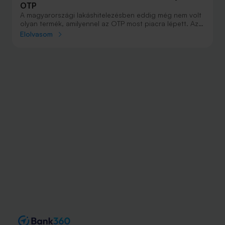
OTP
A magyarországi lakáshitelezésben eddig még nem volt
olyan termék, amilyennel az OTP most piacra lépett. Az
Évnyerő kölcsönök felvevői az első évben csak a
Elolvasom
kamatokat fizetik, így 12 hónapig jóval alacsonyabb a
törlesztőrészletük. A különbséget a második évtől, a
tőketörlesztés megkezdésétől a futamidő végéig
elosztva fizetik vissza.