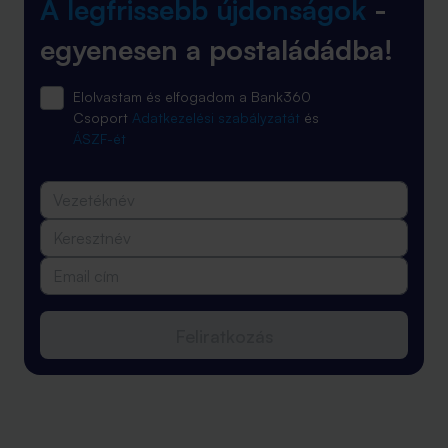
A legfrissebb újdonságok
-
egyenesen a postaládádba!
Elolvastam és elfogadom a Bank360
Csoport
Adatkezelési szabályzatát
és
ÁSZF-ét
Feliratkozás