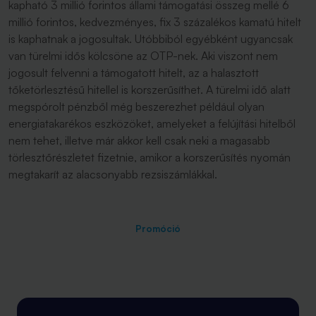
kapható 3 millió forintos állami támogatási összeg mellé 6
millió forintos, kedvezményes, fix 3 százalékos kamatú hitelt
is kaphatnak a jogosultak. Utóbbiból egyébként ugyancsak
van türelmi idős kölcsöne az OTP-nek. Aki viszont nem
jogosult felvenni a támogatott hitelt, az a halasztott
tőketörlesztésű hitellel is korszerűsíthet. A türelmi idő alatt
megspórolt pénzből még beszerezhet például olyan
energiatakarékos eszközöket, amelyeket a felújítási hitelből
nem tehet, illetve már akkor kell csak neki a magasabb
törlesztőrészletet fizetnie, amikor a korszerűsítés nyomán
megtakarít az alacsonyabb rezsiszámlákkal.
Promóció