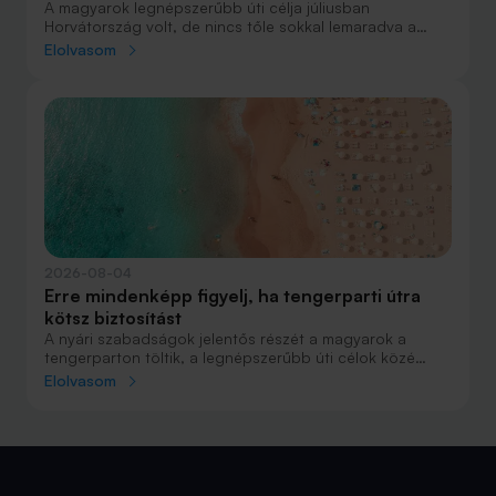
A magyarok legnépszerűbb úti célja júliusban
Horvátország volt, de nincs tőle sokkal lemaradva a
júniust megnyerő Olaszország sem. A tengerparti
Elolvasom
nyaralások fölénye elsöprő volt az adatok alapján,
autóval pedig majdnem annyian vágtak neki a
nyaralásnak, mint repülővel.
2026-08-04
Erre mindenképp figyelj, ha tengerparti útra
kötsz biztosítást
A nyári szabadságok jelentős részét a magyarok a
tengerparton töltik, a legnépszerűbb úti célok közé
Horvátország, Olaszország és Görögország tartozik. A
Elolvasom
nyaralás szervezésekor általában nagy figyelmet kap a
szállás, az útvonal vagy éppen a programok
megtervezése, az utasbiztosítás kiválasztása azonban
sokszor az utolsó pillanatra marad.