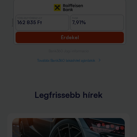
TÖRLESZTŐRÉSZLET
THM
Promóció
162 835 Ft
7,91%
Érdekel
Bank360 Jogi információ
További Bank360 lakáshitel ajánlatok
Legfrissebb hírek