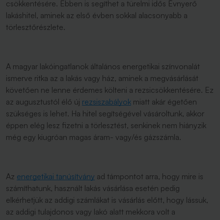
csökkentésére. Ebben is segíthet a türelmi idős Évnyerő
lakáshitel, aminek az első évben sokkal alacsonyabb a
törlesztőrészlete.
A magyar lakóingatlanok általános energetikai színvonalát
ismerve ritka az a lakás vagy ház, aminek a megvásárlását
követően ne lenne érdemes költeni a rezsicsökkentésére. Ez
az augusztustól élő új
rezsiszabályok
miatt akár égetően
szükséges is lehet. Ha hitel segítségével vásároltunk, akkor
éppen elég lesz fizetni a törlesztést, senkinek nem hiányzik
még egy kiugróan magas áram- vagy/és gázszámla.
Az
energetikai tanúsítvány
ad támpontot arra, hogy mire is
számíthatunk, használt lakás vásárlása esetén pedig
elkérhetjük az addigi számlákat is vásárlás előtt, hogy lássuk,
az addigi tulajdonos vagy lakó alatt mekkora volt a