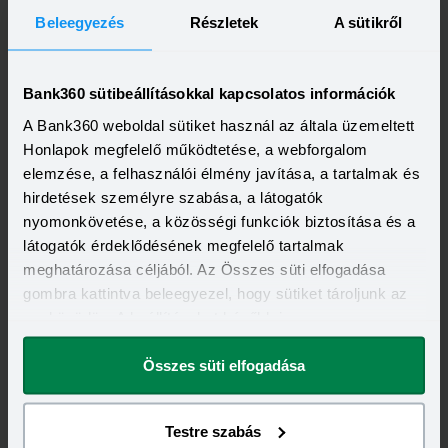
Beleegyezés
Részletek
A sütikről
Bank360 sütibeállításokkal kapcsolatos információk
A Bank360 weboldal sütiket használ az általa üzemeltett
Kapcsolódó címkék
Honlapok megfelelő működtetése, a webforgalom
elemzése, a felhasználói élmény javítása, a tartalmak és
hirdetések személyre szabása, a látogatók
BIZTOSÍTÁS
LAKÁSBIZTOSÍTÁS
nyomonkövetése, a közösségi funkciók biztosítása és a
látogatók érdeklődésének megfelelő tartalmak
meghatározása céljából. Az Összes süti elfogadása
gombra kattintva beleegyezel, hogy sütiket tároljunk az
eszközödön. A beállításokat később is
megváltoztathatod.
Összes süti elfogadása
Testre szabás