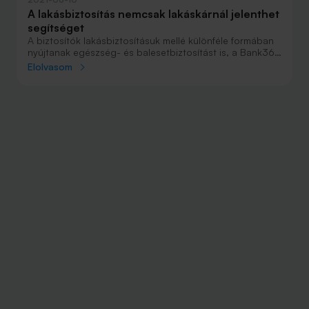
A lakásbiztosítás nemcsak lakáskárnál jelenthet
segítséget
A biztosítók lakásbiztosításuk mellé különféle formában
nyújtanak egészség- és balesetbiztosítást is, a Bank360
elemzői pedig megvizsgálták, hogy melyik szolgáltató
Elolvasom
milyen lehetőségeket kínál.