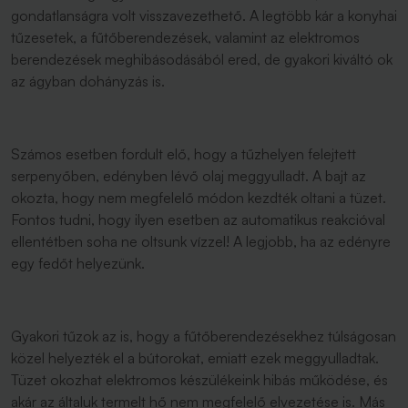
gondatlanságra volt visszavezethető. A legtöbb kár a konyhai
tűzesetek, a fűtőberendezések, valamint az elektromos
berendezések meghibásodásából ered, de gyakori kiváltó ok
az ágyban dohányzás is.
Számos esetben fordult elő, hogy a tűzhelyen felejtett
serpenyőben, edényben lévő olaj meggyulladt. A bajt az
okozta, hogy nem megfelelő módon kezdték oltani a tüzet.
Fontos tudni, hogy ilyen esetben az automatikus reakcióval
ellentétben soha ne oltsunk vízzel! A legjobb, ha az edényre
egy fedőt helyezünk.
Gyakori tűzok az is, hogy a fűtőberendezésekhez túlságosan
közel helyezték el a bútorokat, emiatt ezek meggyulladtak.
Tüzet okozhat elektromos készülékeink hibás működése, és
akár az általuk termelt hő nem megfelelő elvezetése is. Más