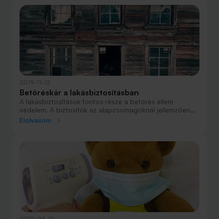
2019-11-12
Betöréskár a lakásbiztosításban
A lakásbiztosítások fontos része a betörés elleni
védelem. A biztosítók az alapcsomagoknál jellemzően
egy átlagos ingóságokra vonatkozó vagyont is
Elolvasom
meghatároznak, így ha ingatlan és ingó
vagyontárgyakra egyaránt vonatkozó biztosítást
kötünk, nagyjából azzal számolhatunk, hogy az
elektronikai berendezéseink, kütyüink, bútoraink is
védve vannak.
2021-06-10