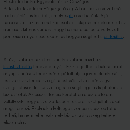
Elektrotechnikai Egyesület és az Országos
Katasztrófavédelmi Főigazgatóság. A három szervezet már
több ajánlást is ki adott, amelyek
itt
olvashatóak. A jó
tanácsok és az árammal kapcsolatos alapismeretek mellett az
ajánlások kitérnek arra is, hogy ha már a baj bekövetkezett,
pontosan milyen esetekben és hogyan segíthet a
biztosítás
.
A tűz,- valamint az elemi károkra valamennyi hazai
lakásbiztosítás
fedezetet nyújt. Ez kiterjedhet a baleset miatti
anyagi kiadások fedezésére, pótolhatja a jövedelemkiesést,
és az asszisztencia szolgáltatást választva a pénzügyi
szolgáltatáson túli, kézzelfogható segítséget is kaphatunk a
biztosítótól. Az asszisztencia keretében a biztosító arra
vállalkozik, hogy a szerződésben felsorolt szolgáltatásokat
megszervezi. Ezeknek a költsége azonban a biztosítottat
terheli, ha nem lehet valamely biztosítási összeg terhére
elszámolni.