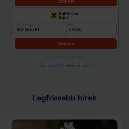
Érdekel
TÖRLESZTŐRÉSZLET
THM
Promóció
162 835 Ft
7,91%
Érdekel
Bank360 Jogi információ
További Bank360 lakáshitel ajánlatok
Legfrissebb hírek