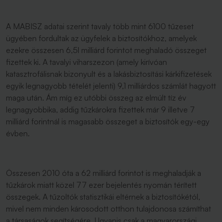
A MABISZ adatai szerint tavaly több mint 6100 tűzeset
ügyében fordultak az ügyfelek a biztosítókhoz, amelyek
ezekre összesen 6,5l milliárd forintot meghaladó összeget
fizettek ki. A tavalyi viharszezon (amely kirívóan
katasztrofálisnak bizonyult és a lakásbiztosítási kárkifizetések
egyik legnagyobb tételét jelenti) 9,1 milliárdos számlát hagyott
maga után. Ám míg ez utóbbi összeg az elmúlt tíz év
legnagyobbika, addig tűzkárokra fizettek már 9 illetve 7
milliárd forintnál is magasabb összeget a biztosítók egy-egy
évben.
Összesen 2010 óta a 62 milliárd forintot is meghaladják a
tűzkárok miatt közel 77 ezer bejelentés nyomán térített
összegek. A tűzoltók statisztikái eltérnek a biztosítókétól,
mivel nem minden károsodott otthon tulajdonosa számíthat
a társaságok segítségére. Ugyanis csak a magyarországi