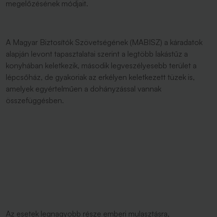
megelőzésének módjait.
A Magyar Biztosítók Szövetségének (MABISZ) a káradatok
alapján levont tapasztalatai szerint a legtöbb lakástűz a
konyhában keletkezik, második legveszélyesebb terület a
lépcsőház, de gyakoriak az erkélyen keletkezett tüzek is,
amelyek egyértelműen a dohányzással vannak
összefüggésben.
Az esetek legnagyobb része emberi mulasztásra,