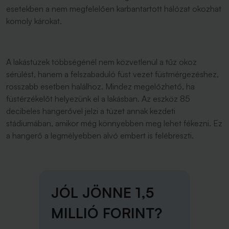
esetekben a nem megfelelően karbantartott hálózat okozhat
komoly károkat.
A lakástüzek többségénél nem közvetlenül a tűz okoz
sérülést, hanem a felszabaduló füst vezet füstmérgezéshez,
rosszabb esetben halálhoz. Mindez megelőzhető, ha
füstérzékelőt helyezünk el a lakásban. Az eszköz 85
decibeles hangerővel jelzi a tüzet annak kezdeti
stádiumában, amikor még könnyebben meg lehet fékezni. Ez
a hangerő a legmélyebben alvó embert is felébreszti.
JÓL JÖNNE 1,5
MILLIÓ FORINT?