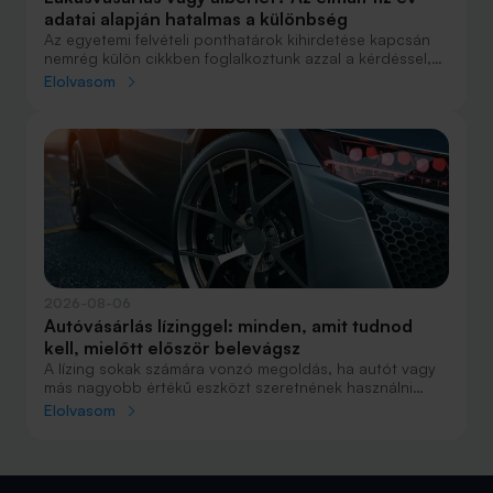
adatai alapján hatalmas a különbség
Az egyetemi felvételi ponthatárok kihirdetése kapcsán
nemrég külön cikkben foglalkoztunk azzal a kérdéssel,
hogy lakást venni vagy vásárolni éri meg jobban. Előző
Elolvasom
cikkünkben jelentős részben a jövőre vonatkozó
becsléseket tettünk, amelyek alapján arra jutottunk, aki
csak teheti, annak mindenképpen megéri a
lakásvásárlás. De mi a helyzet akkor, ha inkább a
múltbéli adatokra koncentrálunk? Hogyan áll ma valaki,
aki 2016-ban lakást vásárolt, illetve valaki, aki a bérlés
mellett döntött, illetve jobb híján arra kényszerült?
2026-08-06
Autóvásárlás lízinggel: minden, amit tudnod
kell, mielőtt először belevágsz
A lízing sokak számára vonzó megoldás, ha autót vagy
más nagyobb értékű eszközt szeretnének használni
anélkül, hogy azt egy összegben ki kellene fizetniük.
Elolvasom
Elsőre azonban könnyű elveszni a részletekben: önerő,
maradványérték, THM, GAP – csak néhány azok közül a
fogalmak közül, amelyekkel biztosan találkozol.