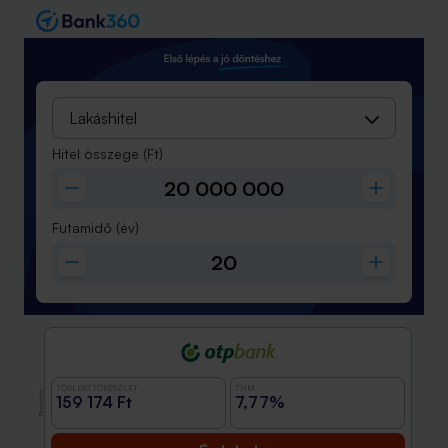
Lakáshitel
Hitel összege
(Ft)
Futamidő
(év)
TÖRLESZTŐRÉSZLET
THM
Promóció
159 174 Ft
7,77%