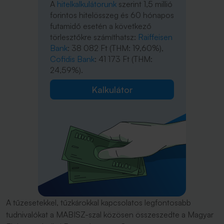
A
hitelkalkulátorunk
szerint 1,5 millió
forintos hitelösszeg és 60 hónapos
futamidő esetén a következő
törlesztőkre számíthatsz:
Raiffeisen
Bank
: 38 082 Ft (THM: 19,60%),
Cofidis Bank
: 41 173 Ft (THM:
24,59%).
Kalkulátor
A tűzesetekkel, tűzkárokkal kapcsolatos legfontosabb
tudnivalókat a MABISZ-szal közösen összeszedte a Magyar