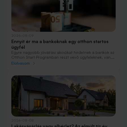
2026-08-09
Ennyit ér ma a bankoknak egy otthon startos
ügyfél
Egyre nagyobb jóváírási akciókat hirdetnek a bankok az
Otthon Start Programban részt vevő ügyfeleknek, van,
ahol összesen akár félmillió forint jóváírást is össze lehet
Elolvasom
gyűjteni különböző kedvezményekkel. Hol lehet ennek a
vége és pontosan milyen feltételeket kell vállalni a
nagyobb jóváírásért?
2026-08-08
Lakásvásárlás vagy albérlet? Az elmúlt tíz év