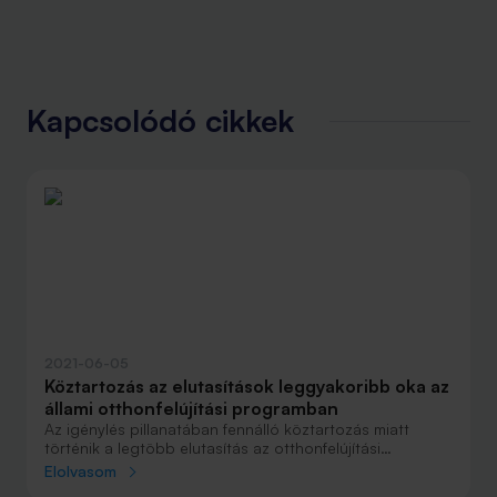
Kapcsolódó cikkek
2021-06-05
Köztartozás az elutasítások leggyakoribb oka az
állami otthonfelújítási programban
Az igénylés pillanatában fennálló köztartozás miatt
történik a legtöbb elutasítás az otthonfelújítási
támogatás vonatkozásában - tudta meg a Bank360.hu.
Elolvasom
Emellett a nem megfelelő dokumentáció és a szükséges