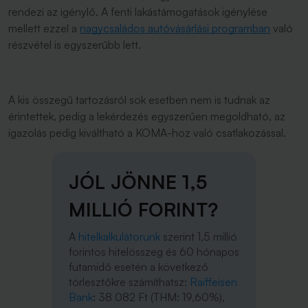
rendezi az igénylő. A fenti lakástámogatások igénylése
mellett ezzel a
nagycsaládos autóvásárlási programban
való
részvétel is egyszerűbb lett.
A kis összegű tartozásról sok esetben nem is tudnak az
érintettek, pedig a lekérdezés egyszerűen megoldható, az
igazolás pedig kiváltható a KOMA-hoz való csatlakozással.
JÓL JÖNNE 1,5
MILLIÓ FORINT?
A
hitelkalkulátorunk
szerint 1,5 millió
forintos hitelösszeg és 60 hónapos
futamidő esetén a következő
törlesztőkre számíthatsz:
Raiffeisen
Bank
: 38 082 Ft (THM: 19,60%),