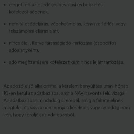
eleget tett az esedékes bevallási és befizetési
kötelezettségének,
nem áll csődeljárás, végelszámolás, kényszertörlési vagy
felszámolási eljárás alatt,
nincs áfa-, illetve társaságiadó-tartozása (csoportos
adóalanyként),
adó megfizetésére kötelezettként nincs lejárt tartozása.
Az adózó első alkalommal a kérelem benyújtása utáni hónap
10-én kerül az adatbázisba, amit a NAV havonta felülvizsgál.
Az adatbázisban mindaddig szerepel, amíg a feltételeknek
megfelel, és vissza nem vonja a kérelmet, vagy ameddig nem
kéri, hogy töröljék az adatbázisból.