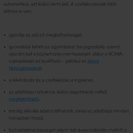
automatikus, azt külön kérni kell. A csatlakozásnak több
előnye is van:
igazolja az adózó megbízhatóságát,
gyorsabbá teheti az ügyintézést: ha jogszabály szerint
igazolni kell a köztartozás-mentességet, akkor a KOMA-
szerepléssel ez kiváltható - például az
állami
támogatásoknál
,
a lekérdezés és a csatlakozás is ingyenes,
az adatbázis nyilvános, külön regisztráció nélkül
megtekinthető
,
mindig aktuális adatot láthatunk, mivel az adatbázis minden
hónapban frissül,
biztosítékmentességet jelent: két éves működés mellett a