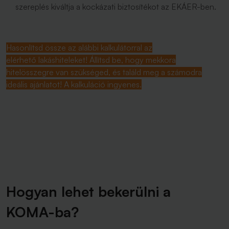
szereplés kiváltja a kockázati biztosítékot az EKÁER-ben.
Hasonlítsd össze az alábbi kalkulátorral az
elérhető lakáshiteleket! Állítsd be, hogy mekkora
hitelösszegre van szükséged, és találd meg a számodra
ideális ajánlatot! A kalkuláció ingyenes.
Hogyan lehet bekerülni a
KOMA-ba?