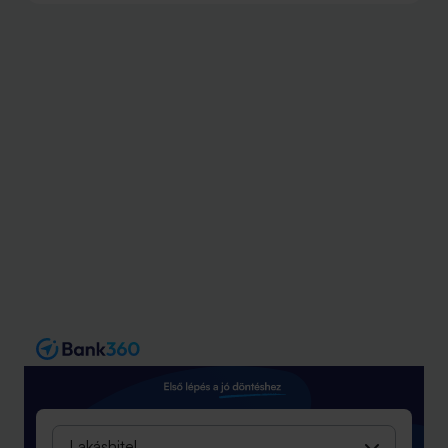
tb-jogviszony igazolása is problémát jelent az igénylők
egy részének.
Lakáshitel