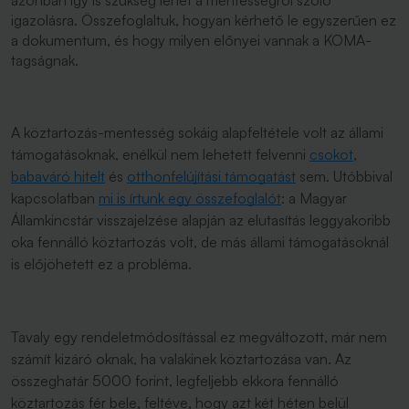
azonban így is szükség lehet a mentességről szóló
igazolásra. Összefoglaltuk, hogyan kérhető le egyszerűen ez
a dokumentum, és hogy milyen előnyei vannak a KOMA-
tagságnak.
A köztartozás-mentesség sokáig alapfeltétele volt az állami
támogatásoknak, enélkül nem lehetett felvenni
csokot
,
babaváró hitelt
és
otthonfelújítási támogatást
sem. Utóbbival
kapcsolatban
mi is írtunk egy összefoglalót
: a Magyar
Államkincstár visszajelzése alapján az elutasítás leggyakoribb
oka fennálló köztartozás volt, de más állami támogatásoknál
is előjöhetett ez a probléma.
Tavaly egy rendeletmódosítással ez megváltozott, már nem
számít kizáró oknak, ha valakinek köztartozása van. Az
összeghatár 5000 forint, legfeljebb ekkora fennálló
köztartozás fér bele, feltéve, hogy azt két héten belül