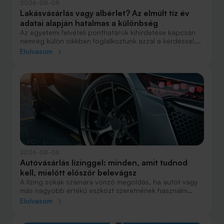
2026-08-08
Lakásvásárlás vagy albérlet? Az elmúlt tíz év
adatai alapján hatalmas a különbség
Az egyetemi felvételi ponthatárok kihirdetése kapcsán
nemrég külön cikkben foglalkoztunk azzal a kérdéssel,
hogy lakást venni vagy vásárolni éri meg jobban. Előző
Elolvasom
cikkünkben jelentős részben a jövőre vonatkozó
becsléseket tettünk, amelyek alapján arra jutottunk, aki
csak teheti, annak mindenképpen megéri a
lakásvásárlás. De mi a helyzet akkor, ha inkább a
múltbéli adatokra koncentrálunk? Hogyan áll ma valaki,
aki 2016-ban lakást vásárolt, illetve valaki, aki a bérlés
mellett döntött, illetve jobb híján arra kényszerült?
2026-08-06
Autóvásárlás lízinggel: minden, amit tudnod
kell, mielőtt először belevágsz
A lízing sokak számára vonzó megoldás, ha autót vagy
más nagyobb értékű eszközt szeretnének használni
anélkül, hogy azt egy összegben ki kellene fizetniük.
Elolvasom
Elsőre azonban könnyű elveszni a részletekben: önerő,
maradványérték, THM, GAP – csak néhány azok közül a