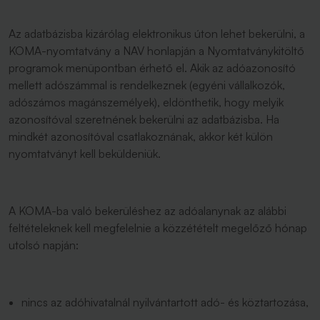
Az adatbázisba kizárólag elektronikus úton lehet bekerülni, a
KOMA-nyomtatvány a NAV honlapján a Nyomtatványkitöltő
programok menüpontban érhető el. Akik az adóazonosító
mellett adószámmal is rendelkeznek (egyéni vállalkozók,
adószámos magánszemélyek), eldönthetik, hogy melyik
azonosítóval szeretnének bekerülni az adatbázisba. Ha
mindkét azonosítóval csatlakoznának, akkor két külön
nyomtatványt kell beküldeniük.
A KOMA-ba való bekerüléshez az adóalanynak az alábbi
feltételeknek kell megfelelnie a közzétételt megelőző hónap
utolsó napján:
nincs az adóhivatalnál nyilvántartott adó- és köztartozása,