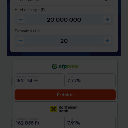
Hitel összege
(Ft)
Futamidő
(év)
TÖRLESZTŐRÉSZLET
THM
Promóció
159 174 Ft
7,77%
Érdekel
TÖRLESZTŐRÉSZLET
THM
Promóció
162 835 Ft
7,91%