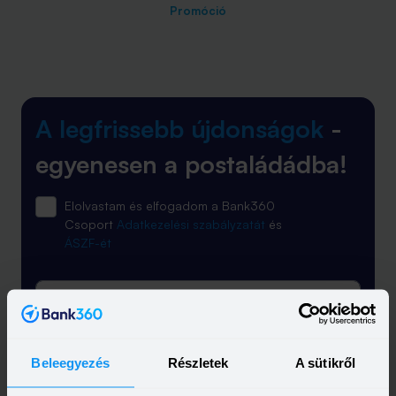
Promóció
A legfrissebb újdonságok
-
egyenesen a postaládádba!
Elolvastam és elfogadom a Bank360
Csoport
Adatkezelési szabályzatát
és
ÁSZF-ét
Beleegyezés
Részletek
A sütikről