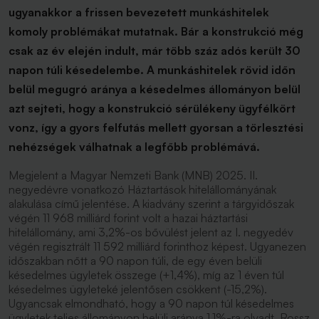
ugyanakkor a frissen bevezetett munkáshitelek
komoly problémákat mutatnak. Bár a konstrukció még
csak az év elején indult, már több száz adós került 30
napon túli késedelembe. A munkáshitelek rövid időn
belül megugró aránya a késedelmes állományon belül
azt sejteti, hogy a konstrukció sérülékeny ügyfélkört
vonz, így a gyors felfutás mellett gyorsan a törlesztési
nehézségek válhatnak a legfőbb problémává.
Megjelent a Magyar Nemzeti Bank (MNB) 2025. II.
negyedévre vonatkozó
Háztartások hitelállományának
alakulása
című jelentése. A kiadvány szerint a tárgyidőszak
végén 11 968 milliárd forint volt a hazai háztartási
hitelállomány, ami 3,2%-os bővülést jelent az I. negyedév
végén regisztrált 11 592 milliárd forinthoz képest. Ugyanezen
időszakban nőtt a 90 napon túli, de egy éven belüli
késedelmes ügyletek összege (+1,4%), míg az 1 éven túl
késedelmes ügyleteké jelentősen csökkent (-15,2%).
Ugyancsak elmondható, hogy a 90 napon túl késedelmes
ügyletek teljes állományon belüli aránya 1,1%-ra olvadt. Rossz