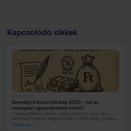
Kapcsolódó cikkek
2025-09-23
Személyi kölcsön körkép 2025 - hol és
mennyiért igényelhetünk hitelt?
A szabad felhasználású személyi kölcsön évek óta a
lakossági hitelpiac slágerterméke, 2025 pedig minden
bizonnyal rekordot hoz majd a kihelyezésben.
Elolvasom