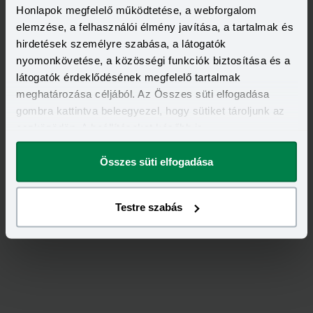
Honlapok megfelelő működtetése, a webforgalom
elemzése, a felhasználói élmény javítása, a tartalmak és
hirdetések személyre szabása, a látogatók
nyomonkövetése, a közösségi funkciók biztosítása és a
Feliratkozás
látogatók érdeklődésének megfelelő tartalmak
meghatározása céljából. Az Összes süti elfogadása
gombra kattintva beleegyezel, hogy sütiket tároljunk az
eszközödön. A beállításokat később is
megváltoztathatod.
Összes süti elfogadása
Testre szabás