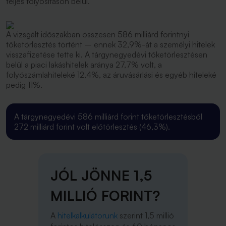
teljes folyósításon belül.
A vizsgált időszakban összesen 586 milliárd forintnyi
tőketörlesztés történt – ennek 32,9%-át a személyi hitelek
visszafizetése tette ki. A tárgynegyedévi tőketörlesztésen
belül a piaci lakáshitelek aránya 27,7% volt, a
folyószámlahiteleké 12,4%, az áruvásárlási és egyéb hiteleké
pedig 11%.
A tárgynegyedévi 586 milliárd forint tőketörlesztésből
272 milliárd forint volt előtörlesztés (46,3%).
JÓL JÖNNE 1,5
MILLIÓ FORINT?
A
hitelkalkulátorunk
szerint 1,5 millió