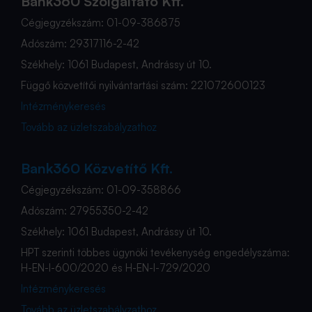
Bank360 Szolgáltató Kft.
Cégjegyzékszám: 01-09-386875
Adószám: 29317116-2-42
Székhely: 1061 Budapest, Andrássy út 10.
Függő közvetítői nyilvántartási szám: 221072600123
Intézménykeresés
Tovább az üzletszabályzathoz
Bank360 Közvetítő Kft.
Cégjegyzékszám: 01-09-358866
Adószám: 27955350-2-42
Székhely: 1061 Budapest, Andrássy út 10.
HPT szerinti többes ügynöki tevékenység engedélyszáma:
H-EN-I-600/2020 és H-EN-I-729/2020
Intézménykeresés
Tovább az üzletszabályzathoz