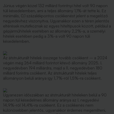
Június végén közel 132 milliárd forintnyi hitel volt 90 napon
túli késedelemben, ami a teljes állomány 1,1%-át tette ki. Ez
minimális, 0,1 százalékpontos csökkenést jelent a megelőző
negyedévhez viszonyítva. Ugyanakkor ezen a téren jelentős
eltérések mutatkoznak az egyes hiteltípusok között, például a
gépjárműhitelek esetében az állomány 2,2%-a, a személyi
hitelek esetében pedig a 3%-a volt 90 napon túli
késedelemben.
Az átstrukturált hitelek összege tovább csökkent – a 2024
végén még 264 milliárd forintot kitevő állomány 2025. I.
negyedévben 194 milliárdra, majd a II. negyedévben 180
milliárd forintra csökkent. Az átstrukturált hitelek teljes
állományon belüli aránya így 1,7%-ról 1,5%-ra csökkent.
Ugyanezen időszakban az átstrukturált hiteleken belül a 90
napon túl késedelmes állomány aránya az I. negyedévi
14,9%-ról 14,4%-ra csökkent. Ez a csökkenés nem
különösebben jelentős, ugyanakkor érdemes megemlíteni,