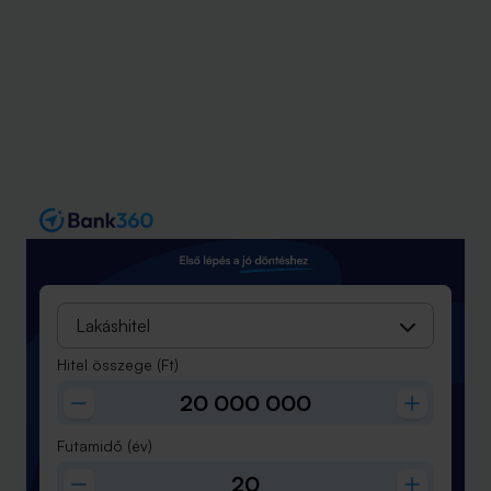
Lakáshitel
Hitel összege
(Ft)
Futamidő
(év)