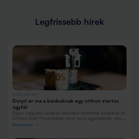
Legfrissebb hírek
2026-08-09
Ennyit ér ma a bankoknak egy otthon startos
ügyfél
Egyre nagyobb jóváírási akciókat hirdetnek a bankok az
Otthon Start Programban részt vevő ügyfeleknek, van,
ahol összesen akár félmillió forint jóváírást is össze lehet
Elolvasom
gyűjteni különböző kedvezményekkel. Hol lehet ennek a
vége és pontosan milyen feltételeket kell vállalni a