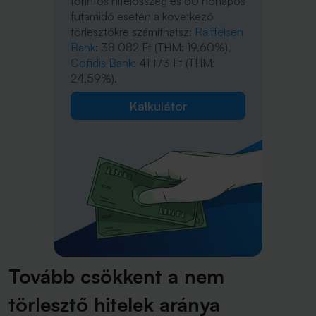
forintos hitelösszeg és 60 hónapos
futamidő esetén a következő
törlesztőkre számíthatsz:
Raiffeisen
Bank
: 38 082 Ft (THM: 19,60%),
Cofidis Bank
: 41 173 Ft (THM:
24,59%).
Kalkulátor
Tovább csökkent a nem
törlesztő hitelek aránya