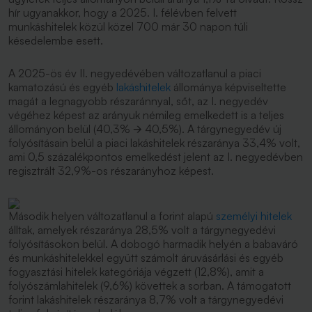
hír ugyanakkor, hogy a 2025. I. félévben felvett
munkáshitelek közül közel 700 már 30 napon túli
késedelembe esett.
A 2025-ös év II. negyedévében változatlanul a piaci
kamatozású és egyéb
lakáshitelek
állománya képviseltette
magát a legnagyobb részaránnyal, sőt, az I. negyedév
végéhez képest az arányuk némileg emelkedett is a teljes
állományon belül (40,3% 🡪 40,5%). A tárgynegyedév új
folyósításain belül a piaci lakáshitelek részaránya 33,4% volt,
ami 0,5 százalékpontos emelkedést jelent az I. negyedévben
regisztrált 32,9%-os részarányhoz képest.
Második helyen változatlanul a forint alapú
személyi hitelek
álltak, amelyek részaránya 28,5% volt a tárgynegyedévi
folyósításokon belül. A dobogó harmadik helyén a babaváró
és munkáshitelekkel együtt számolt áruvásárlási és egyéb
fogyasztási hitelek kategóriája végzett (12,8%), amit a
folyószámlahitelek (9,6%) követtek a sorban. A támogatott
forint lakáshitelek részaránya 8,7% volt a tárgynegyedévi