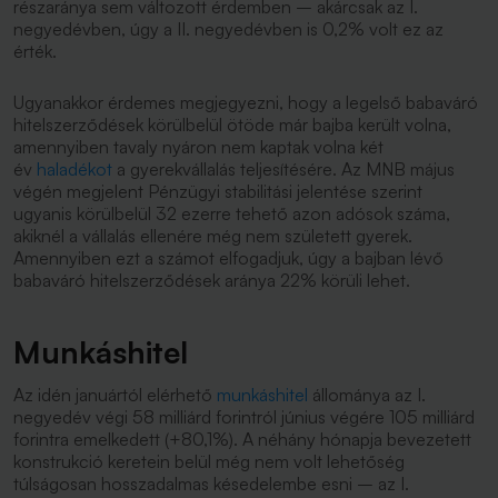
részaránya sem változott érdemben – akárcsak az I.
negyedévben, úgy a II. negyedévben is 0,2% volt ez az
érték.
Ugyanakkor érdemes megjegyezni, hogy a legelső babaváró
hitelszerződések körülbelül ötöde már bajba került volna,
amennyiben tavaly nyáron nem kaptak volna két
év
haladékot
a gyerekvállalás teljesítésére. Az MNB május
végén megjelent Pénzügyi stabilitási jelentése szerint
ugyanis körülbelül 32 ezerre tehető azon adósok száma,
akiknél a vállalás ellenére még nem született gyerek.
Amennyiben ezt a számot elfogadjuk, úgy a bajban lévő
babaváró hitelszerződések aránya 22% körüli lehet.
Munkáshitel
Az idén januártól elérhető
munkáshitel
állománya az I.
negyedév végi 58 milliárd forintról június végére 105 milliárd
forintra emelkedett (+80,1%). A néhány hónapja bevezetett
konstrukció keretein belül még nem volt lehetőség
túlságosan hosszadalmas késedelembe esni – az I.