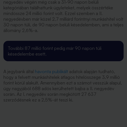
negyedév végén még csak a 31-90 napon belüli
kategóriában találhattunk ügyleteket, melyek összértéke
mindössze 24 millió forint volt. Ezzel szemben a II.
negyedévben már közel 2,7 milliárd forintnyi munkáshitel volt
30 napon túli, de 90 napon belüli késedelemben, ami a teljes
állomány 2,6%-a.
További 87 millió forint pedig már 90 napon túli
késedelembe esett.
A jegybank által
havonta publikált
adatok alapján tudható,
hogy a felvett munkáshitelek átlagos hitelösszege 3,9 millió
forint körül alakult. Amennyiben ezt a számot vesszük alapul,
úgy nagyjából 688 adós kerülhetett bajba a II. negyedév
során. Az I. negyedév során megkötött 27 637
szerződésnek ez a 2,5%-át teszi ki.