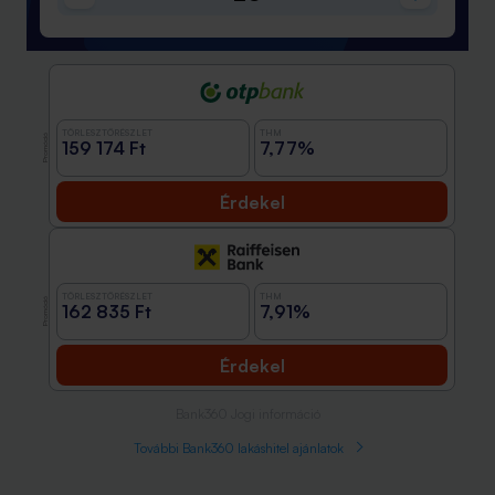
TÖRLESZTŐRÉSZLET
THM
Promóció
159 174 Ft
7,77%
Érdekel
TÖRLESZTŐRÉSZLET
THM
Promóció
162 835 Ft
7,91%
Érdekel
Bank360 Jogi információ
További Bank360 lakáshitel ajánlatok