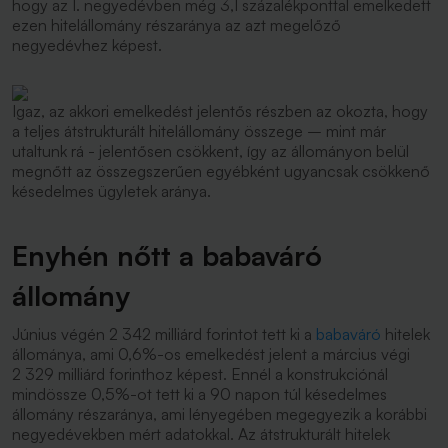
hogy az I. negyedévben még 3,1 százalékponttal emelkedett
ezen hitelállomány részaránya az azt megelőző
negyedévhez képest.
Igaz, az akkori emelkedést jelentős részben az okozta, hogy
a teljes átstrukturált hitelállomány összege – mint már
utaltunk rá - jelentősen csökkent, így az állományon belül
megnőtt az összegszerűen egyébként ugyancsak csökkenő
késedelmes ügyletek aránya.
Enyhén nőtt a babaváró
állomány
Június végén 2 342 milliárd forintot tett ki a
babaváró
hitelek
állománya, ami 0,6%-os emelkedést jelent a március végi
2 329 milliárd forinthoz képest. Ennél a konstrukciónál
mindössze 0,5%-ot tett ki a 90 napon túl késedelmes
állomány részaránya, ami lényegében megegyezik a korábbi
negyedévekben mért adatokkal. Az átstrukturált hitelek