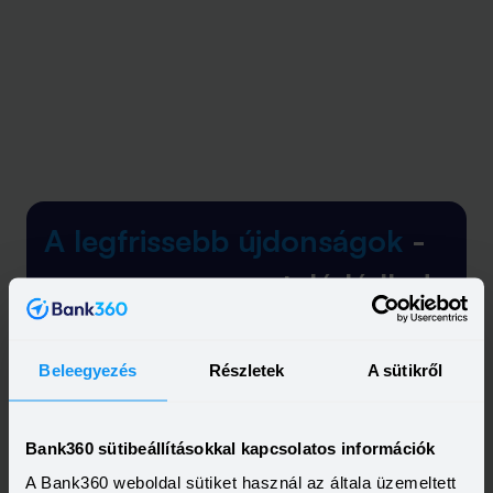
A legfrissebb újdonságok
-
egyenesen a postaládádba!
Elolvastam és elfogadom a Bank360
Csoport
Adatkezelési szabályzatát
és
Beleegyezés
Részletek
A sütikről
ÁSZF-ét
Bank360 sütibeállításokkal kapcsolatos információk
A Bank360 weboldal sütiket használ az általa üzemeltett