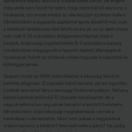
kamatához képest alacsony a banki betéti kamat, de engem
még senki nem hívott fel azért, hogy szerintük túl alacsony a
hitelkamat, sőt ennek inkább az ellenkezőjét szoktam hallani.
Mindeközben a jegybanki alapkamat április elsejétől már csak
a kötelező tartalékolási ráta feletti részre jár, az az alatti részre
már csak 9,75 százalékos átlagkamatot kapnak majd a
bankok. A lakossági ingatlanhitelek 8-9 százalékos kamata
mindeközben megegyezik a hasonló lejáratú állampapírok
hozamával, holott az előbbiek sokkal nagyobb kockázattal és
költséggel járnak.
Szépen mutat az MNB statisztikáiban a lakossági lekötött
betétek átlagosan 12 százalék fölötti kamata, de ezt egyetlen
banknál sem lehet látni a lakossági hirdetményekben. Néhány
kisebb banknál előfordul 10 százalék körüli kamat, de a
nagyok jellemzően alig adnak kamatot a lekötött betétekre.
Mindeközben óriási lakossági megtakarítások vannak a
bankokban nulla kamattal. Miért nem adnak a nagybankok
érdemi kamatot a betétre? Nem kell nekik a pénz? Ha pedig