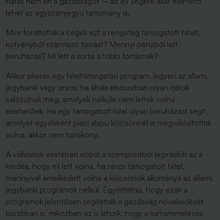
hatás nem éri a gazdaságot – az év végére akár elérhető
lehet az egyszámjegyű tartomány is.
Mire fordították a cégek ezt a rengeteg támogatott hitelt,
kötvényből származó forrást? Mennyi pénzből lett
beruházás? Mi lett a sorsa a többi forrásnak?
Akkor sikeres egy hiteltámogatási program, legyen az állami,
jegybanki vagy uniós, ha általa elsősorban olyan célok
valósulnak meg, amelyek nélküle nem lettek volna
elérhetőek. Ha egy támogatott hitel olyan beruházást segít,
amelyet egyébként piaci alapú kölcsönnél is megvalósítottak
volna, akkor nem hatékony.
A vállalatok esetében ebből a szempontból leginkább az a
kérdés, hogy mi lett volna, ha nincs támogatott hitel,
mennyivel emelkedett volna a kölcsönök állománya az állami,
jegybanki programok nélkül. Egyértelmű, hogy ezek a
programok jelentősen segítették a gazdaság növekedését
korábban is, miközben az is látszik, hogy a kamatemelések