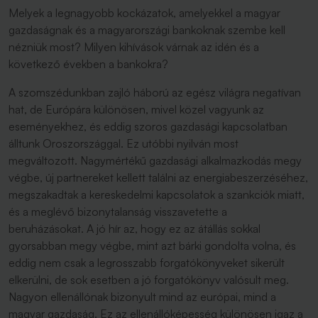
Melyek a legnagyobb kockázatok, amelyekkel a magyar
gazdaságnak és a magyarországi bankoknak szembe kell
nézniük most? Milyen kihívások várnak az idén és a
következő években a bankokra?
A szomszédunkban zajló háború az egész világra negatívan
hat, de Európára különösen, mivel közel vagyunk az
eseményekhez, és eddig szoros gazdasági kapcsolatban
álltunk Oroszországgal. Ez utóbbi nyilván most
megváltozott. Nagymértékű gazdasági alkalmazkodás megy
végbe, új partnereket kellett találni az energiabeszerzéséhez,
megszakadtak a kereskedelmi kapcsolatok a szankciók miatt,
és a meglévő bizonytalanság visszavetette a
beruházásokat. A jó hír az, hogy ez az átállás sokkal
gyorsabban megy végbe, mint azt bárki gondolta volna, és
eddig nem csak a legrosszabb forgatókönyveket sikerült
elkerülni, de sok esetben a jó forgatókönyv valósult meg.
Nagyon ellenállónak bizonyult mind az európai, mind a
magyar gazdaság. Ez az ellenállóképesség különösen igaz a