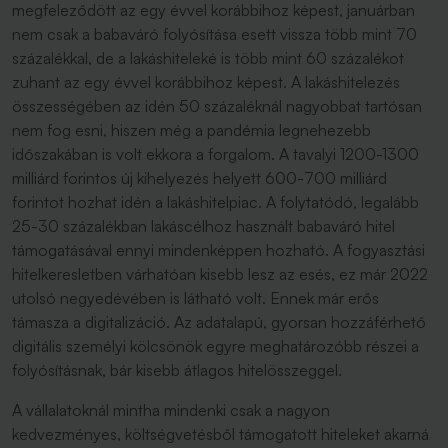
megfeleződött az egy évvel korábbihoz képest, januárban
nem csak a babaváró folyósítása esett vissza több mint 70
százalékkal, de a lakáshiteleké is több mint 60 százalékot
zuhant az egy évvel korábbihoz képest. A lakáshitelezés
összességében az idén 50 százaléknál nagyobbat tartósan
nem fog esni, hiszen még a pandémia legnehezebb
időszakában is volt ekkora a forgalom. A tavalyi 1200-1300
milliárd forintos új kihelyezés helyett 600-700 milliárd
forintot hozhat idén a lakáshitelpiac. A folytatódó, legalább
25-30 százalékban lakáscélhoz használt babaváró hitel
támogatásával ennyi mindenképpen hozható. A fogyasztási
hitelkeresletben várhatóan kisebb lesz az esés, ez már 2022
utolsó negyedévében is látható volt. Ennek már erős
támasza a digitalizáció. Az adatalapú, gyorsan hozzáférhető
digitális személyi kölcsönök egyre meghatározóbb részei a
folyósításnak, bár kisebb átlagos hitelösszeggel.
A vállalatoknál mintha mindenki csak a nagyon
kedvezményes, költségvetésből támogatott hiteleket akarná