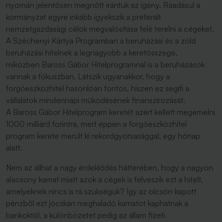
nyomán jelentősen megnőtt irántuk az igény. Ráadásul a
kormányzat egyre inkább igyekszik a preferált
nemzetgazdasági célok megvalósítása felé terelni a cégeket.
A Széchenyi Kártya Programban a beruházási és a zöld
beruházási hitelnek a legnagyobb a keretösszege,
miközben Baross Gábor Hitelprogramnál is a beruházások
vannak a fókuszban. Látszik ugyanakkor, hogy a
forgóeszközhitel hasonlóan fontos, hiszen ez segíti a
vállalatok mindennapi működésének finanszírozását.
A Baross Gábor Hitelprogram keretét azért kellett megemelni
1000 milliárd forintra, mert éppen a forgóeszközhitel
program kerete merült ki rekordgyorsasággal, egy hónap
alatt.
Nem az állhat a nagy érdeklődés hátterében, hogy a nagyon
alacsony kamat miatt azok a cégek is felveszik ezt a hitelt,
amelyeknek nincs is rá szükségük? Így az olcsón kapott
pénzből ezt jócskán meghaladó kamatot kaphatnak a
bankoktól, a különbözetet pedig az állam fizeti.