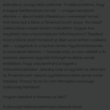
alulmúlja az ország többi szektorát. További probléma, hogy
a magyar bankrendszer ma már – a magas kamatszint
ellenére – alacsonyabb tőkearányos nyereséget termel,
mint amennyit a Bank of America hozott össze. Ha másutt
sokkal jobban megéri bankot működtetni, hogyan lesz
megfelelő tőke a hazai hitelezés felfuttatásához? Ráadásul
most a tőlünk elvett forrásból az állam azok terhein csökkent,
akik – a jegybank és a bankok minden figyelmeztetésének,
jó tanácsának ellenére – hazardíroztak, és nem vállalták a fix
kamatok valamivel nagyobb költségét korábban annak
érdekében, hogy a kiszámíthatóvá tegyék a
törlesztőrészleteiket. Jelenleg ezek az ügyfelek az előre látó
és fix kamatozást választó ügyfeleknél jobban járnak ennek
hatására. Hosszú távon ez nem támogatja a pénzügyi
tudatosság fejlődését.
Hogyan alakulhat a hitelezés az idén?
A lakossági hitelezés jelentősen lelassult, közel