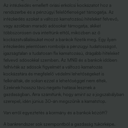
Az intézkedés emellett óriási erkölcsi kockázatot hoz a
rendszerbe és a pénzügyi felelőtlenséget támogatja. Az
intézkedés azokat a változó kamatozású hiteleket felvevő,
vagy azokban maradó adósokat támogatja, akiket
többszörösen óva intettünk ettől, miközben az ő
kockázatvállalásukat most a bankok fizetik meg. Egy ilyen
intézkedés jelentősen rombolja a pénzügyi tudatosságot,
igazságtalan a tudatosan fix kamatozású, drágább hiteleket
felvevő adósokkal szemben. Az MNB és a bankok időben
felhívták az adósok figyelmét a változó kamatozás
kockázatára és megfelelő védelmi lehetőségeket is
felkínáltak, de sokan ezzel a lehetőséggel nem éltek.
Ezeknek hosszú távú negatív hatásai lesznek a
gazdaságban. Arra számítunk, hogy amint az a jogszabályban
szerepel, idén június 30-án megszűnik a kamatstop.
Van erről egyeztetés a kormány és a bankok között?
A bankrendszer sok szempontból a gazdaság tükörképe.