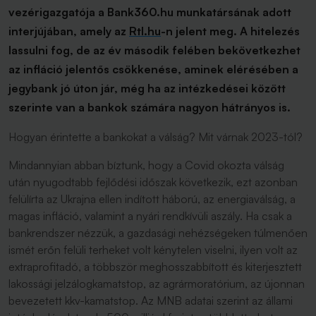
vezérigazgatója a Bank360.hu munkatársának adott
interjújában, amely az
Rtl.hu
-n jelent meg. A hitelezés
lassulni fog, de az év második felében bekövetkezhet
az infláció jelentős csökkenése, aminek elérésében a
jegybank jó úton jár, még ha az intézkedései között
szerinte van a bankok számára nagyon hátrányos is.
Hogyan érintette a bankokat a válság? Mit várnak 2023-tól?
Mindannyian abban bíztunk, hogy a Covid okozta válság
után nyugodtabb fejlődési időszak következik, ezt azonban
felülírta az Ukrajna ellen indított háború, az energiaválság, a
magas infláció, valamint a nyári rendkívüli aszály. Ha csak a
bankrendszer nézzük, a gazdasági nehézségeken túlmenően
ismét erőn felüli terheket volt kénytelen viselni, ilyen volt az
extraprofitadó, a többször meghosszabbított és kiterjesztett
lakossági jelzálogkamatstop, az agrármoratórium, az újonnan
bevezetett kkv-kamatstop. Az MNB adatai szerint az állami