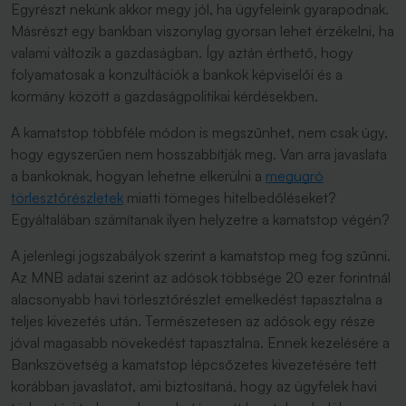
Egyrészt nekünk akkor megy jól, ha ügyfeleink gyarapodnak.
Másrészt egy bankban viszonylag gyorsan lehet érzékelni, ha
valami változik a gazdaságban. Így aztán érthető, hogy
folyamatosak a konzultációk a bankok képviselői és a
kormány között a gazdaságpolitikai kérdésekben.
A kamatstop többféle módon is megszűnhet, nem csak úgy,
hogy egyszerűen nem hosszabbítják meg. Van arra javaslata
a bankoknak, hogyan lehetne elkerülni a
megugró
törlesztőrészletek
miatti tömeges hitelbedőléseket?
Egyáltalában számítanak ilyen helyzetre a kamatstop végén?
A jelenlegi jogszabályok szerint a kamatstop meg fog szűnni.
Az MNB adatai szerint az adósok többsége 20 ezer forintnál
alacsonyabb havi törlesztőrészlet emelkedést tapasztalna a
teljes kivezetés után. Természetesen az adósok egy része
jóval magasabb növekedést tapasztalna. Ennek kezelésére a
Bankszövetség a kamatstop lépcsőzetes kivezetésére tett
korábban javaslatot, ami biztosítaná, hogy az ügyfelek havi