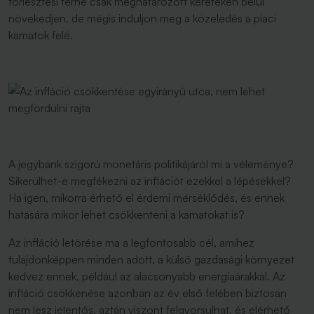
törlesztési terhe csak meghatározott kereteken belül
növekedjen, de mégis induljon meg a közeledés a piaci
kamatok felé.
A jegybank szigorú monetáris politikájáról mi a véleménye?
Sikerülhet-e megfékezni az inflációt ezekkel a lépésekkel?
Ha igen, mikorra érhető el érdemi mérséklődés, és ennek
hatására mikor lehet csökkenteni a kamatokat is?
Az infláció letörése ma a legfontosabb cél, amihez
tulajdonképpen minden adott, a külső gazdasági környezet
kedvez ennek, például az alacsonyabb energiaárakkal. Az
infláció csökkenése azonban az év első felében biztosan
nem lesz jelentős, aztán viszont felgyorsulhat, és elérhető