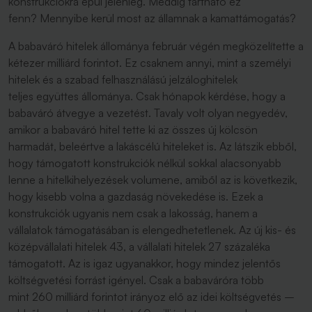
konstrukciókra épül jelenleg. Meddig tartható ez
fenn? Mennyibe kerül most az államnak a kamattámogatás?
A babaváró hitelek állománya február végén megközelítette a
kétezer milliárd forintot. Ez csaknem annyi, mint a személyi
hitelek és a szabad felhasználású jelzáloghitelek
teljes együttes állománya. Csak hónapok kérdése, hogy a
babaváró átvegye a vezetést. Tavaly volt olyan negyedév,
amikor a babaváró hitel tette ki az összes új kölcsön
harmadát, beleértve a lakáscélú hiteleket is. Az látszik ebből,
hogy támogatott konstrukciók nélkül sokkal alacsonyabb
lenne a hitelkihelyezések volumene, amiből az is következik,
hogy kisebb volna a gazdaság növekedése is. Ezek a
konstrukciók ugyanis nem csak a lakosság, hanem a
vállalatok támogatásában is elengedhetetlenek. Az új kis- és
középvállalati hitelek 43, a vállalati hitelek 27 százaléka
támogatott. Az is igaz ugyanakkor, hogy mindez jelentős
költségvetési forrást igényel. Csak a babaváróra több
mint 260 milliárd forintot irányoz elő az idei költségvetés –