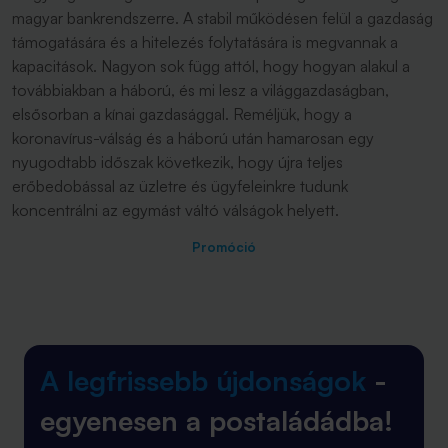
magyar bankrendszerre. A stabil működésen felül a gazdaság
támogatására és a hitelezés folytatására is megvannak a
kapacitások. Nagyon sok függ attól, hogy hogyan alakul a
továbbiakban a háború, és mi lesz a világgazdaságban,
elsősorban a kínai gazdasággal. Reméljük, hogy a
koronavírus-válság és a háború után hamarosan egy
nyugodtabb időszak következik, hogy újra teljes
erőbedobással az üzletre és ügyfeleinkre tudunk
koncentrálni az egymást váltó válságok helyett.
Promóció
A legfrissebb újdonságok
-
egyenesen a postaládádba!