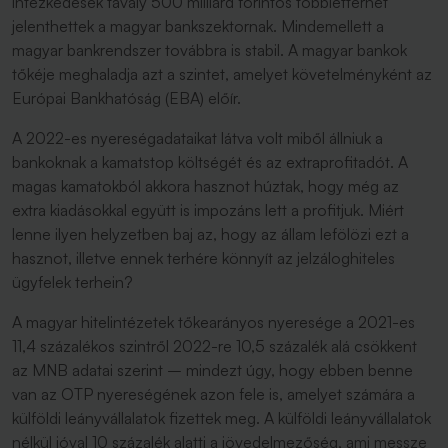
intézkedések tavaly 500 milliárd forintos többletterhet
jelenthettek a magyar bankszektornak. Mindemellett a
magyar bankrendszer továbbra is stabil. A magyar bankok
tőkéje meghaladja azt a szintet, amelyet követelményként az
Európai Bankhatóság (EBA) előír.
A 2022-es nyereségadataikat látva volt miből állniuk a
bankoknak a kamatstop költségét és az extraprofitadót. A
magas kamatokból akkora hasznot húztak, hogy még az
extra kiadásokkal együtt is impozáns lett a profitjuk. Miért
lenne ilyen helyzetben baj az, hogy az állam lefölözi ezt a
hasznot, illetve ennek terhére könnyít az jelzáloghiteles
ügyfelek terhein?
A magyar hitelintézetek tőkearányos nyeresége a 2021-es
11,4 százalékos szintről 2022-re 10,5 százalék alá csökkent
az MNB adatai szerint – mindezt úgy, hogy ebben benne
van az OTP nyereségének azon fele is, amelyet számára a
külföldi leányvállalatok fizettek meg. A külföldi leányvállalatok
nélkül jóval 10 százalék alatti a jövedelmezőség, ami messze