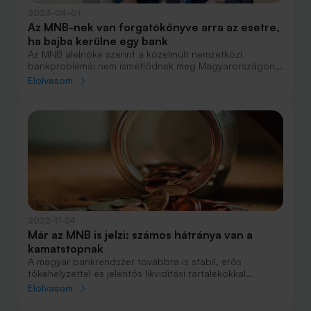
2023-04-01
Az MNB-nek van forgatókönyve arra az esetre,
ha bajba kerülne egy bank
Az MNB alelnöke szerint a közelmúlt nemzetközi
bankproblémái nem ismétlődnek meg Magyarországon,
mert a jegybank és a szabályozók „elvégezték a házi
Elolvasom
feladatot” és szigorú banki tőke- és egyéb előírásokat
vezettek be.
2022-11-24
Már az MNB is jelzi: számos hátránya van a
kamatstopnak
A magyar bankrendszer továbbra is stabil, erős
tőkehelyzettel és jelentős likviditási tartalékokkal
rendelkezik. Kihívások persze vannak bőven: a
Elolvasom
szomszédban zajló háború, a növekvő infláció és az
energiaválság sem könnyítik meg a pénzügyi szereplők