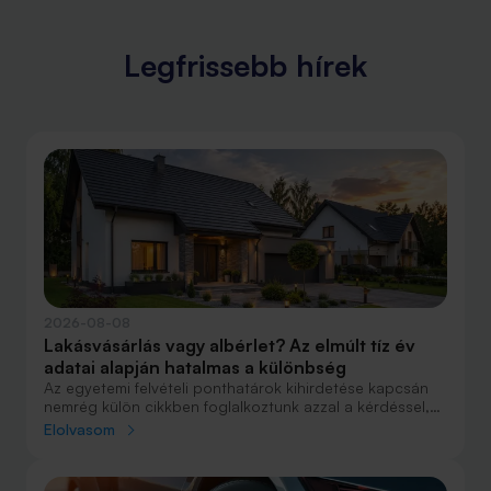
Legfrissebb hírek
2026-08-08
Lakásvásárlás vagy albérlet? Az elmúlt tíz év
adatai alapján hatalmas a különbség
Az egyetemi felvételi ponthatárok kihirdetése kapcsán
nemrég külön cikkben foglalkoztunk azzal a kérdéssel,
hogy lakást venni vagy vásárolni éri meg jobban. Előző
Elolvasom
cikkünkben jelentős részben a jövőre vonatkozó
becsléseket tettünk, amelyek alapján arra jutottunk, aki
csak teheti, annak mindenképpen megéri a