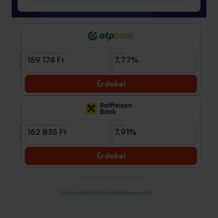
TÖRLESZTŐRÉSZLET
THM
Promóció
159 174 Ft
7,77%
Érdekel
TÖRLESZTŐRÉSZLET
THM
Promóció
162 835 Ft
7,91%
Érdekel
Bank360 Jogi információ
További Bank360 lakáshitel ajánlatok