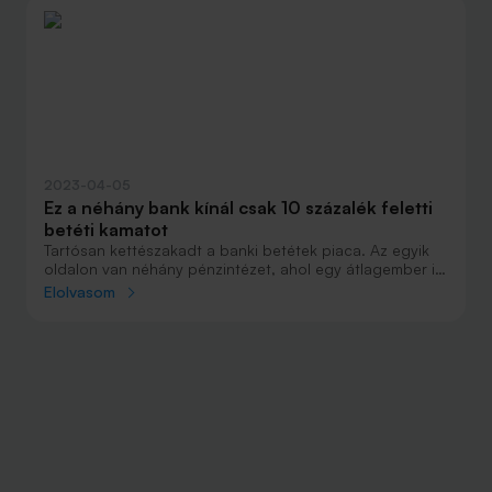
helyzetét. Megjelent az MNB Pénzügyi Stabilitási
Jelentése, ennek foglaljuk össze a fontosabb elemeit.
2023-04-05
Ez a néhány bank kínál csak 10 százalék feletti
betéti kamatot
Tartósan kettészakadt a banki betétek piaca. Az egyik
oldalon van néhány pénzintézet, ahol egy átlagember is
10 százalék fölötti kamatot kaphat a pénzére, a
Elolvasom
többieknél viszont szinte semmit. Összeszedtük a
legjobb ajánlatokat.