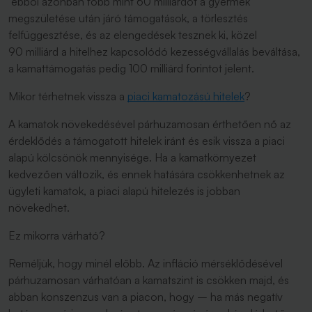
ebből azonban több mint 60 milliárdot a gyermek
megszületése után járó támogatások, a törlesztés
felfüggesztése, és az elengedések tesznek ki, közel
90 milliárd a hitelhez kapcsolódó kezességvállalás beváltása,
a kamattámogatás pedig 100 milliárd forintot jelent.
Mikor térhetnek vissza a
piaci kamatozású hitelek
?
A kamatok növekedésével párhuzamosan érthetően nő az
érdeklődés a támogatott hitelek iránt és esik vissza a piaci
alapú kölcsönök mennyisége. Ha a kamatkörnyezet
kedvezően változik, és ennek hatására csökkenhetnek az
ügyleti kamatok, a piaci alapú hitelezés is jobban
növekedhet.
Ez mikorra várható?
Reméljük, hogy minél előbb. Az infláció mérséklődésével
párhuzamosan várhatóan a kamatszint is csökken majd, és
abban konszenzus van a piacon, hogy – ha más negatív