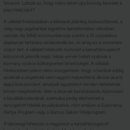
felvenni. Látszik az, hogy mikor lehet újra komoly kereslet a
piaci hitel iránt?
A vállalati hitelezésben a kilátások jelenleg kedvezőtlenek, a
világ nagy jegybankjai egyelőre kamatemelési ciklusban
vannak. Az MNB kommunikációja szerint a 13 százalékos
alapkamat tartására rendezkedik be, és amíg ez a monetáris
szigor tart, a vállalati hitelezés motorját a kamattámogatott
kölcsönök jelentik majd, habár ennek határt szabnak a
kormány szűkös költségvetési lehetőségei. A vállalati
hitelezésben jelent némi mozgásteret, hogy a bankok eddig
azoknak a cégeknek sem nagyon helyeztek ki deviza (euró)
alapú kölcsönöket, amelyek egyébként minden feltételnek
bőven megfeleltek. Idén is lesznek beruházások, különösen
a kisvállalkozásoknál, számukra pedig elérhetőek a
támogatott hitelek és pályázatok, mint amilyen a Széchényi
Kártya Program vagy a Baross Gábor Hitelprogram.
A lakossági hitelezés is nagyrészt a kamattámogatott