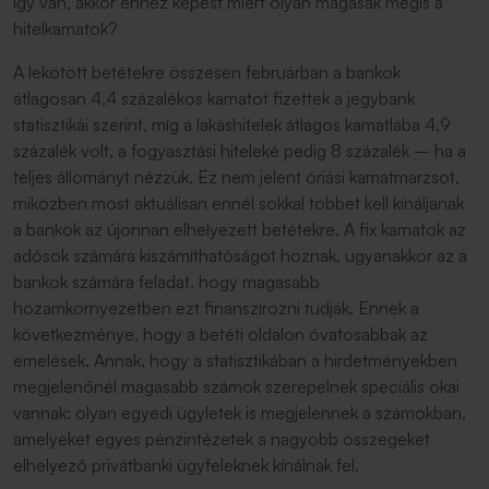
így van, akkor ehhez képest miért olyan magasak mégis a
hitelkamatok?
A lekötött betétekre összesen februárban a bankok
átlagosan 4,4 százalékos kamatot fizettek a jegybank
statisztikái szerint, míg a lakáshitelek átlagos kamatlába 4,9
százalék volt, a fogyasztási hiteleké pedig 8 százalék – ha a
teljes állományt nézzük. Ez nem jelent óriási kamatmarzsot,
miközben most aktuálisan ennél sokkal többet kell kínáljanak
a bankok az újonnan elhelyezett betétekre. A fix kamatok az
adósok számára kiszámíthatóságot hoznak, ugyanakkor az a
bankok számára feladat, hogy magasabb
hozamkörnyezetben ezt finanszírozni tudják. Ennek a
következménye, hogy a betéti oldalon óvatosabbak az
emelések. Annak, hogy a statisztikában a hirdetményekben
megjelenőnél magasabb számok szerepelnek speciális okai
vannak: olyan egyedi ügyletek is megjelennek a számokban,
amelyeket egyes pénzintézetek a nagyobb összegeket
elhelyező privátbanki ügyfeleknek kínálnak fel.