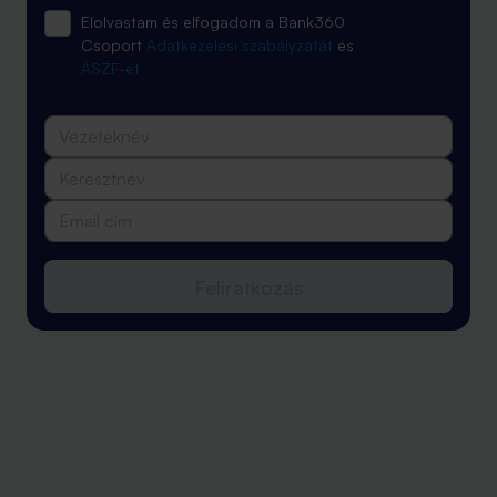
Elolvastam és elfogadom a Bank360
Csoport
Adatkezelési szabályzatát
és
ÁSZF-ét
Feliratkozás