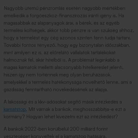
Nagyobb ütemű pénzromlás esetén nagyobb mértékben
emelkedik a forgóeszköz-finanszírozás iránti igény is. Ha
magasabbak az alapanyagok árai, a bérek, és az egyéb
termelési költségek, akkor több pénzre is van szükség ahhoz,
hogy a termelést egy cég azonos szinten fenn tudja tartani.
További fontos tényező, hogy egy bizonytalan időszakban,
mint amilyen ez is, az előrelátó vállalatok tartalékokat
halmoznak fel, akár hitelből is. A problémát leginkább a
magas kamatok melletti alacsonyabb hitelkereslet jelenti,
hiszen így nem történnek meg olyan beruházások,
amelyekkel a termelés hatékonysága növelhető lenne, ami a
gazdaság fenntartható növekedésének az alapja.
A lakossági és a kkv-adósokat segítő másik intézkedés a
kamatstop
. Mit várnak a bankok, meghosszabbítja-e ezt a
kormány? Hogyan lehet kivezetni ezt az intézkedést?
A bankok 2022-ben körülbelül 200 milliárd forint
veszteséget könyveltek el a kamatstop hatására.