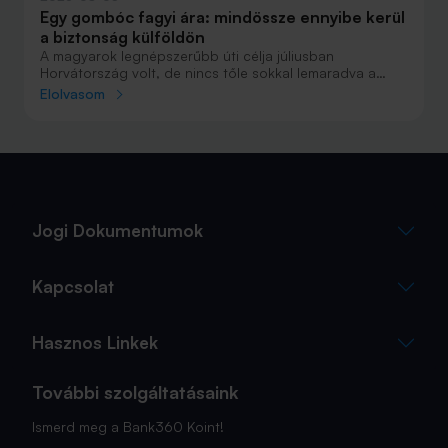
Egy gombóc fagyi ára: mindössze ennyibe kerül
a biztonság külföldön
A magyarok legnépszerűbb úti célja júliusban
Horvátország volt, de nincs tőle sokkal lemaradva a
júniust megnyerő Olaszország sem. A tengerparti
Elolvasom
nyaralások fölénye elsöprő volt az adatok alapján,
autóval pedig majdnem annyian vágtak neki a
nyaralásnak, mint repülővel.
Jogi Dokumentumok
Kapcsolat
Hasznos Linkek
További szolgáltatásaink
Ismerd meg a Bank360 Koint!