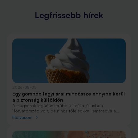
igénylők egyre tudatosabban választanak jelzáloghitelt,
és az olcsóság elé helyezik a biztonságot.
Legfrissebb hírek
2026-08-05
Egy gombóc fagyi ára: mindössze ennyibe kerül
a biztonság külföldön
A magyarok legnépszerűbb úti célja júliusban
Horvátország volt, de nincs tőle sokkal lemaradva a
júniust megnyerő Olaszország sem. A tengerparti
Elolvasom
nyaralások fölénye elsöprő volt az adatok alapján,
autóval pedig majdnem annyian vágtak neki a
nyaralásnak, mint repülővel.