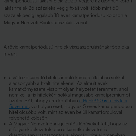
kamatperiódusú lakáshitelek: 2020. végére az újonnan kötött
lakáshitelek 25 százaléka végig fixált volt, több mint 50
százalék pedig legalább 10 éves kamatperiódusú kölcsön a
Magyar Nemzeti Bank statisztikái szerint.
A rövid kamatperiódusú hitelek visszaszorulásának több oka
is van:
a változó kamatú hitelek induló kamata általában sokkal
alacsonyabb a fixált hitelekénél. Az elmúlt évek
kamatkörnyezete viszont olyan helyzetet teremtett, ahol
nem kell a fix hitelekért sokkal magasabb kamatprémiumot
fizetni. Sőt, ahogy arra korábban
a Bank360 is felhívta a
figyelmet
, volt olyan eset, hogy az 5 éves kamatperiódusú
hitel olcsóbb volt, mint az éven belüli kamatfordulóval
felvehető kölcsön.
A Magyar Nemzeti Bank jelentős lépéseket tett, hogy az
árfolyamkockázatok után a kamatkockázatot is
drasztikusan visszaszorítsa a lakossági hitelállományban.