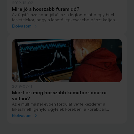
2019-12-02
Mire jó a hosszabb futamidő?
Az ügyfél szempontjából az a legfontosabb egy hitel
felvételekor, hogy a lehető legkevesebb pénzt kelljen
visszafizetnie a szerződés szerint a futamidő végéig.
Elolvasom
Vagyis a lehető legalacsonyabb legyen a kamat és a
lehető legrövidebb a futamidő. Vannak azonban más
szempontok is, amelyeket mérlegelni kell a kölcsön
igénylése előtt.
2019-07-11
Miért éri meg hosszabb kamatperiódusra
váltani?
Az elmúlt másfél évben fordulat vette kezdetét a
lakáshitelt igénylő ügyfelek körében: a korábban
népszerű rövid kamatperiódusú hiteleket egyre
Elolvasom
kevesebben választják, az 5-10 év közötti
kamatperiódusú hitelek iránt viszont ugrásszerűen
megnőtt a kereslet. Ez jó hír, hiszen azt mutatja, hogy az