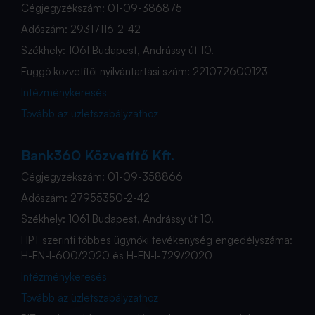
Cégjegyzékszám: 01-09-386875
Adószám: 29317116-2-42
Székhely: 1061 Budapest, Andrássy út 10.
Függő közvetítői nyilvántartási szám: 221072600123
Intézménykeresés
Tovább az üzletszabályzathoz
Bank360 Közvetítő Kft.
Cégjegyzékszám: 01-09-358866
Adószám: 27955350-2-42
Székhely: 1061 Budapest, Andrássy út 10.
HPT szerinti többes ügynöki tevékenység engedélyszáma:
H-EN-I-600/2020 és H-EN-I-729/2020
Intézménykeresés
Tovább az üzletszabályzathoz