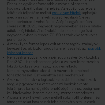
Ehhez az egyik legfontosabb eszköz a Minősített
Fogyasztóbarát Lakáshitel jelzés. Az egyéb, ügyfélbarát
feltételek teljesítése mellett
csak olyan hitelek
kaphatják
meg a minősítést, amelyek hosszú, legalább 5 éves
kamatperiódussal vehetők fel. A lépés egyértelműen
sikeres volt: 2020. negyedik negyedévében ezek a hitelek
adták az új hitelek 71 százalékát, de az ezt megelőző
negyedévekben is rendre 70-80 százalék közötti volt a
penetráció.
A másik ilyen fontos lépés volt az adósságfék-szabályok
bevezetése: aki biztonságos fix hitelt vesz fel, az
nagyobb
kölcsönt kaphat
.
Nem csak a jegybank, de a pénzügyi szakértők - köztük a
Bank360 - is rendszeresen jelzik a változó kamatozásból
fakadó kockázatokat, azaz, hogy emelkedő
kamatkörnyezetben akár 3 - 6 havonta is emelkedhet a
törlesztőrészlet. Ezt kamatfixálással védhetjük ki.
Azok számára, akik a legkockázatosabb hiteleket fizetik
még, a jegybank és a kereskedelmi bankok évente
felajánlják a kamatrögzítés lehetőségét, ehhez pedig nem
kell hitelkiváltás, hanem elég egy szerződésmódosítás.
A piaci hitelek helyett vagy mellett sokan otthonteremtési
támogatásokat használnak fel: a babaváró hitel, a csok