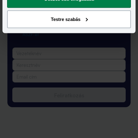
egyenesen a postaládádba!
Testre szabás
Elolvastam és elfogadom a Bank360
Csoport
Adatkezelési szabályzatát
és
ÁSZF-ét
Feliratkozás