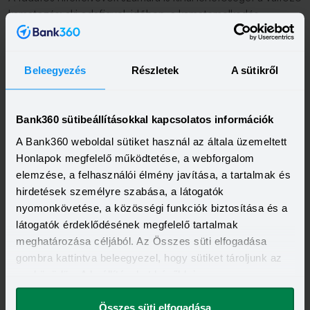
kamatozás: aki odafigyel, időben, a kamatemelkedés
beindulásával áttérhet akár
hitelkiváltással
, akár
szerződésmódosítással hosszabb kamatperiódusra vagy
végig fix kamatozásra, amivel megóvhatja magát az
Beleegyezés
Részletek
A sütikről
emelkedő törlesztőktől. Amíg viszont nem indul be a mutatók
emelkedése, az alacsony szinten lévő törlesztőt kell csak
fizetni.
Bank360 sütibeállításokkal kapcsolatos információk
Promóció
A Bank360 weboldal sütiket használ az általa üzemeltett
Honlapok megfelelő működtetése, a webforgalom
Kapcsolódó címkék
elemzése, a felhasználói élmény javítása, a tartalmak és
hirdetések személyre szabása, a látogatók
LAKÁSHITEL
FOGYASZTÓBARÁT LAKÁSHITEL
KAMATPERIÓDUS
nyomonkövetése, a közösségi funkciók biztosítása és a
látogatók érdeklődésének megfelelő tartalmak
meghatározása céljából. Az Összes süti elfogadása
gombra kattintva beleegyezel, hogy sütiket tároljunk az
eszközödön. A beállításokat később is
megváltoztathatod.
A legfrissebb újdonságok
-
Összes süti elfogadása