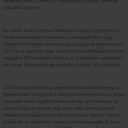
felvehető hitel. A Bank360 megvizsgálta, milyen ajánlatok
maradtak a piacon.
Az utóbbi évek háztartási hitelezési trendjén egyértelműen
látszik a kiszámítható kamatozású, hosszabb időre vagy
teljesen fixált hitelek dominanciája: a jegybanki adatok szerint
2017-ig az egy éves, vagy azon belüli kamatfixálású új hitelek
nagyjából 40 százalékot tettek ki az új lakáshitel-volumenből,
az 5 éves fixálásúak pedig nagyjából további 30 százalékot.
2018-tól viszont jelentős átrendeződés kezdődött meg és
folyamatosan tolódott el a választott kamatperiódus az ennél
hosszabb távon rögzített kölcsönök felé, ami mostanra azt
okozta, hogy az évente vagy azon belül változó kamatú
hitelek szinte teljesen eltűntek mostanra az újonnan felvett
hiteleknél, és óriási teret nyertek a biztonságosabb 10 éves