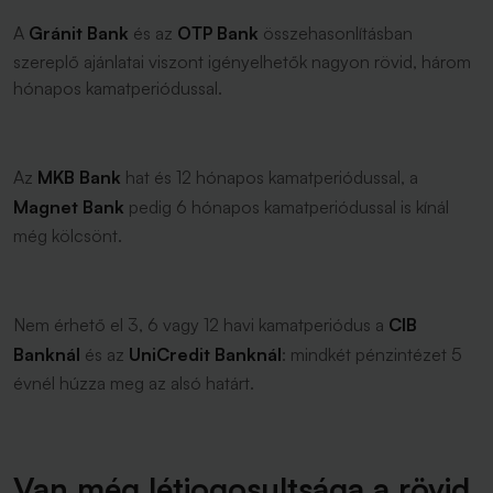
A
Gránit Bank
és az
OTP Bank
összehasonlításban
szereplő ajánlatai viszont igényelhetők nagyon rövid, három
hónapos kamatperiódussal.
Az
MKB Bank
hat és 12 hónapos kamatperiódussal, a
Magnet Bank
pedig 6 hónapos kamatperiódussal is kínál
még kölcsönt.
Nem érhető el 3, 6 vagy 12 havi kamatperiódus a
CIB
Banknál
és az
UniCredit Banknál
: mindkét pénzintézet 5
évnél húzza meg az alsó határt.
Van még létjogosultsága a rövid