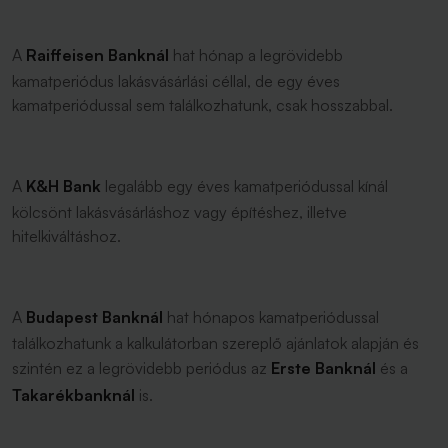
A
Raiffeisen Banknál
hat hónap a legrövidebb
kamatperiódus lakásvásárlási céllal, de egy éves
kamatperiódussal sem találkozhatunk, csak hosszabbal.
A
K&H Bank
legalább egy éves kamatperiódussal kínál
kölcsönt lakásvásárláshoz vagy építéshez, illetve
hitelkiváltáshoz.
A
Budapest Banknál
hat hónapos kamatperiódussal
találkozhatunk a kalkulátorban szereplő ajánlatok alapján és
szintén ez a legrövidebb periódus az
Erste Banknál
és a
Takarékbanknál
is.