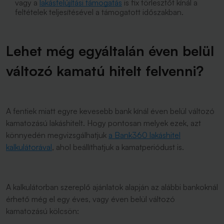
vagy a
lakásfelújítási támogatás
is fix törlesztőt kínál a
feltételek teljesítésével a támogatott időszakban.
Lehet még egyáltalán éven belül
változó kamatú hitelt felvenni?
A fentiek miatt egyre kevesebb bank kínál éven belül változó
kamatozású lakáshitelt. Hogy pontosan melyek ezek, azt
könnyedén megvizsgálhatjuk
a Bank360 lakáshitel
kalkulátorával
, ahol beállíthatjuk a kamatperiódust is.
A kalkulátorban szereplő ajánlatok alapján az alábbi bankoknál
érhető még el egy éves, vagy éven belül változó
kamatozású kölcsön: