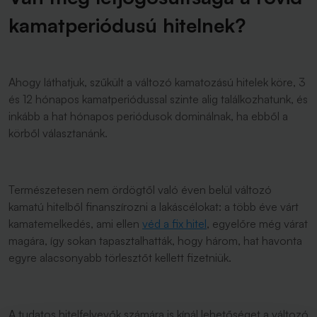
kamatperiódusú hitelnek?
Ahogy láthatjuk, szűkült a változó kamatozású hitelek köre, 3
és 12 hónapos kamatperiódussal szinte alig találkozhatunk, és
inkább a hat hónapos periódusok dominálnak, ha ebből a
körből választanánk.
Természetesen nem ördögtől való éven belül változó
kamatú hitelből finanszírozni a lakáscélokat: a több éve várt
kamatemelkedés, ami ellen
véd a fix hitel
, egyelőre még várat
magára, így sokan tapasztalhatták, hogy három, hat havonta
egyre alacsonyabb törlesztőt kellett fizetniük.
A tudatos hitelfelvevők számára is kínál lehetőséget a változó