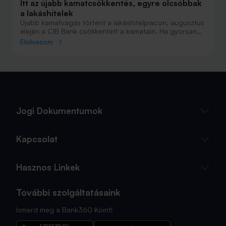
Itt az újabb kamatcsökkentés, egyre olcsóbbak
a lakáshitelek
Újabb kamatvágás történt a lakáshitelpiacon, augusztus
elején a CIB Bank csökkentett a kamatain. Ha gyorsan
nem is, de egyre biztosabban csökkennek a lakáscélú
Elolvasom
jelzáloghitelek kamatai, ami már a hitelstatiszikában is
megmutatkozik. A szabad felhasználású jelzáloghitelek is
egyre kedvezőbb feltételekkel vehetők igénybe.
Jogi Dokumentumok
Kapcsolat
Hasznos Linkek
További szolgáltatásaink
Ismerd meg a Bank360 Koint!