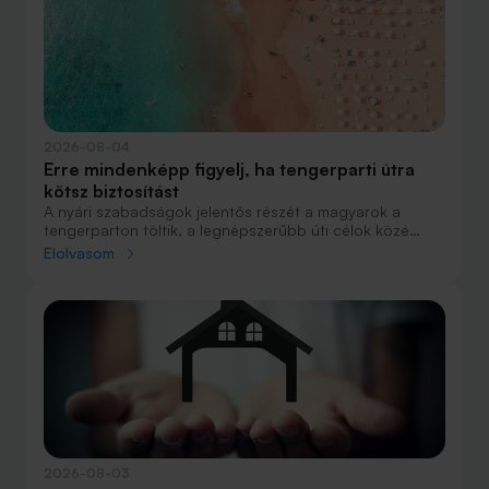
2026-08-04
Erre mindenképp figyelj, ha tengerparti útra
kötsz biztosítást
A nyári szabadságok jelentős részét a magyarok a
tengerparton töltik, a legnépszerűbb úti célok közé
Horvátország, Olaszország és Görögország tartozik. A
Elolvasom
nyaralás szervezésekor általában nagy figyelmet kap a
szállás, az útvonal vagy éppen a programok
megtervezése, az utasbiztosítás kiválasztása azonban
sokszor az utolsó pillanatra marad.
2026-08-03