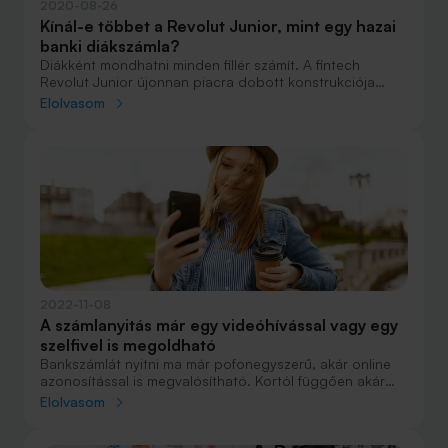
2020-08-26
Kínál-e többet a Revolut Junior, mint egy hazai
banki diákszámla?
Diákként mondhatni minden fillér számít. A fintech
Revolut Junior újonnan piacra dobott konstrukciója
számos új lehetőséget jelent a fiatalok pénzügyeinek
Elolvasom
kezelésére. A Bank360.hu megvizsgálta, hogy ez
egyáltalán miben különbözik a hagyományos bankoknál
igényelhető diákszámláktól, illetve, hogy érdemesebb-e
ilyen számlát nyitnunk a Revolutnál, mint valamely hazai
banknál?
2022-11-08
A számlanyitás már egy videóhívással vagy egy
szelfivel is megoldható
Bankszámlát nyitni ma már pofonegyszerű, akár online
azonosítással is megvalósítható. Kortól függően akár
VideóBankon keresztül is nyitható egy diákszámla. Már
Elolvasom
14 év feletti gyermekünknek is nyithatunk ilyet, amivel
biztonságosan és ellenőrizhető módon használhatja a