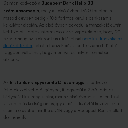
Szintén kedvező a
Budapest Bank Hello BB
számlacsomagja
, mely az első évben 1320 forintba, a
második évben pedig 4106 forintba kerül a bankszámla
kalkulátor alapján. Az első évben egyedül a tranzakciók után
kell fizetni. Fontos információ ezzel kapcsolatban, hogy 20
ezer forintig az elektronikus utalásoknál
nem kell tranzakciós
illetéket fizetni
, tehát a tranzakciók után felszámolt díj attól
függően változhat, hogy mennyit és milyen formában
utalunk.
Az
Erste Bank Egyszámla Díjcsomagja
is kedvező
feltételekkel vehető igénybe, itt egyedül a 2166 forintos
kártyadíjat kell megfizetni, már az első évben is - ezen felül
viszont más költség nincs, így a második évtől kezdve ez a
számla olcsóbb, mintha a CIB vagy a Budapest Bank mellett
döntenénk.