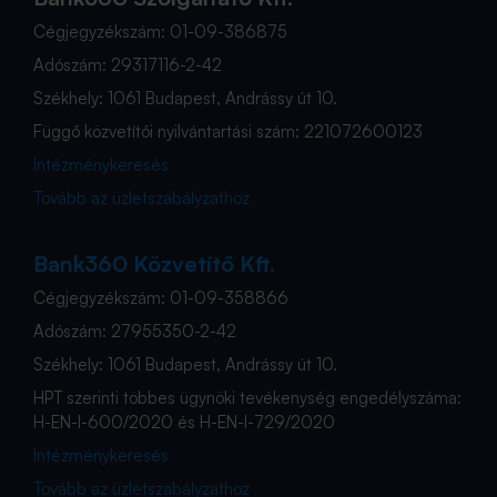
Cégjegyzékszám: 01-09-386875
Adószám: 29317116-2-42
Székhely: 1061 Budapest, Andrássy út 10.
Függő közvetítői nyilvántartási szám: 221072600123
Intézménykeresés
Tovább az üzletszabályzathoz
Bank360 Közvetítő Kft.
Cégjegyzékszám: 01-09-358866
Adószám: 27955350-2-42
Székhely: 1061 Budapest, Andrássy út 10.
HPT szerinti többes ügynöki tevékenység engedélyszáma:
H-EN-I-600/2020 és H-EN-I-729/2020
Intézménykeresés
Tovább az üzletszabályzathoz