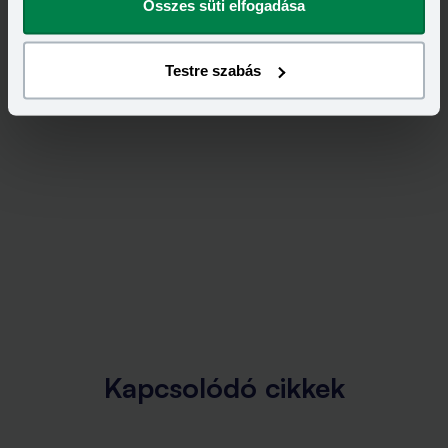
Összes süti elfogadása
Testre szabás
Kapcsolódó cikkek