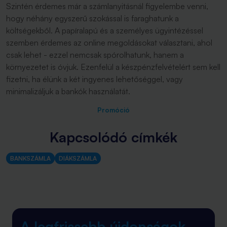
Szintén érdemes már a számlanyitásnál figyelembe venni,
hogy néhány egyszerű szokással is faraghatunk a
költségekből. A papíralapú és a személyes ügyintézéssel
szemben érdemes az online megoldásokat választani, ahol
csak lehet - ezzel nemcsak spórolhatunk, hanem a
környezetet is óvjuk. Ezenfelül a készpénzfelvételért sem kell
fizetni, ha élünk a két ingyenes lehetőséggel, vagy
minimalizáljuk a bankók használatát.
Promóció
Kapcsolódó címkék
BANKSZÁMLA
DIÁKSZÁMLA
A legfrissebb újdonságok
-