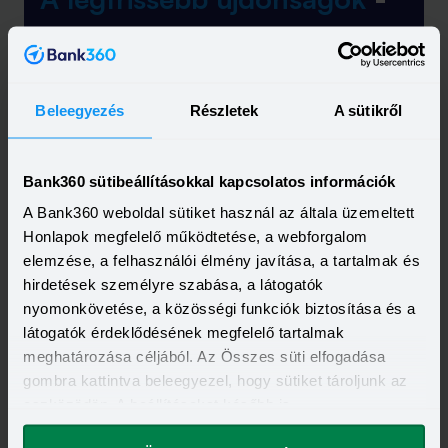
egyenesen a postaládádba!
Elolvastam és elfogadom a Bank360
Csoport
Adatkezelési szabályzatát
és
Beleegyezés
Részletek
A sütikről
ÁSZF-ét
Bank360 sütibeállításokkal kapcsolatos információk
A Bank360 weboldal sütiket használ az általa üzemeltett
Honlapok megfelelő működtetése, a webforgalom
elemzése, a felhasználói élmény javítása, a tartalmak és
hirdetések személyre szabása, a látogatók
nyomonkövetése, a közösségi funkciók biztosítása és a
Feliratkozás
látogatók érdeklődésének megfelelő tartalmak
meghatározása céljából. Az Összes süti elfogadása
gombra kattintva beleegyezel, hogy sütiket tároljunk az
eszközödön. A beállításokat később is
megváltoztathatod.