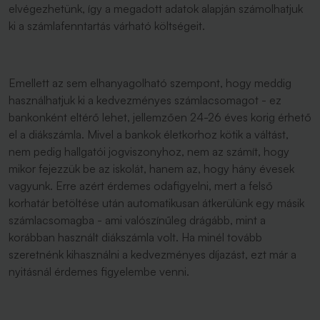
elvégezhetünk, így a megadott adatok alapján számolhatjuk
ki a számlafenntartás várható költségeit.
Emellett az sem elhanyagolható szempont, hogy meddig
használhatjuk ki a kedvezményes számlacsomagot - ez
bankonként eltérő lehet, jellemzően 24-26 éves korig érhető
el a diákszámla. Mivel a bankok életkorhoz kötik a váltást,
nem pedig hallgatói jogviszonyhoz, nem az számít, hogy
mikor fejezzük be az iskolát, hanem az, hogy hány évesek
vagyunk. Erre azért érdemes odafigyelni, mert a felső
korhatár betöltése után automatikusan átkerülünk egy másik
számlacsomagba - ami valószínűleg drágább, mint a
korábban használt diákszámla volt. Ha minél tovább
szeretnénk kihasználni a kedvezményes díjazást, ezt már a
nyitásnál érdemes figyelembe venni.