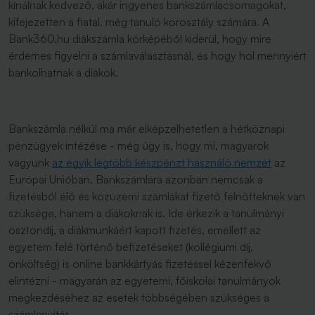
kínálnak kedvező, akár ingyenes bankszámlacsomagokat,
kifejezetten a fiatal, még tanuló korosztály számára. A
Bank360.hu diákszámla körképéből kiderül, hogy mire
érdemes figyelni a számlaválasztásnál, és hogy hol mennyiért
bankolhatnak a diákok.
Bankszámla nélkül ma már elképzelhetetlen a hétköznapi
pénzügyek intézése - még úgy is, hogy mi, magyarok
vagyunk
az egyik legtöbb készpénzt használó nemzet
az
Európai Unióban. Bankszámlára azonban nemcsak a
fizetésből élő és közüzemi számlákat fizető felnőtteknek van
szüksége, hanem a diákoknak is. Ide érkezik a tanulmányi
ösztöndíj, a diákmunkáért kapott fizetés, emellett az
egyetem felé történő befizetéseket (kollégiumi díj,
önköltség) is online bankkártyás fizetéssel kézenfekvő
elintézni - magyarán az egyetemi, főiskolai tanulmányok
megkezdéséhez az esetek többségében szükséges a
számlanyitás.