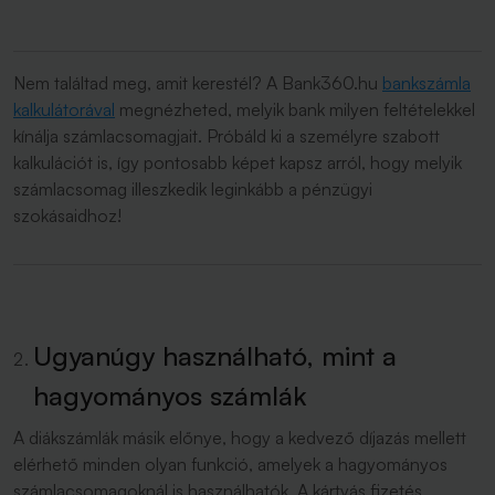
Nem találtad meg, amit kerestél? A Bank360.hu
bankszámla
kalkulátorával
megnézheted, melyik bank milyen feltételekkel
kínálja számlacsomagjait. Próbáld ki a személyre szabott
kalkulációt is, így pontosabb képet kapsz arról, hogy melyik
számlacsomag illeszkedik leginkább a pénzügyi
szokásaidhoz!
Ugyanúgy használható, mint a
hagyományos számlák
A diákszámlák másik előnye, hogy a kedvező díjazás mellett
elérhető minden olyan funkció, amelyek a hagyományos
számlacsomagoknál is használhatók. A kártyás fizetés