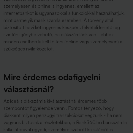
személyesen és online is ingyenes, emellett az
internetbankot is ugyanazokkal a funkciókkal használhatjuk,
mint bármelyik másik számla esetében. A törvény által
biztosított havi két ingyenes készpénzfelvételi lehetőség
szintén igénybe vehető, ha diákszámlánk van - ehhez
minden esetben ki kell tölteni (online vagy személyesen) a
szükséges nyilatkozatot.
Mire érdemes odafigyelni
választásnál?
Az ideális diákszámla kiválasztásánál érdemes több
szempontot figyelembe venni. Fontos tényező, hogy
diákként milyen pénzügyi tranzakciókat végzünk - ha nem
vagyunk biztosak a részletekben, a Bank360.hu bankszámla
kalkulátorával egyedi, személyre szabott kalkulációt is