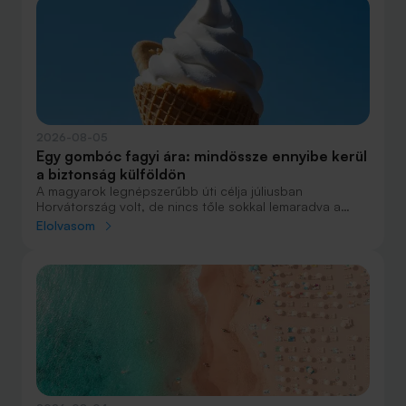
2026-08-05
Egy gombóc fagyi ára: mindössze ennyibe kerül
a biztonság külföldön
A magyarok legnépszerűbb úti célja júliusban
Horvátország volt, de nincs tőle sokkal lemaradva a
júniust megnyerő Olaszország sem. A tengerparti
Elolvasom
nyaralások fölénye elsöprő volt az adatok alapján,
autóval pedig majdnem annyian vágtak neki a
nyaralásnak, mint repülővel.