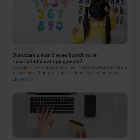
zsebpénzét.
2023-03-11
Diákszámla már 6 éves kortól: mire
használhatja ezt egy gyerek?
Van olyan pénzintézet, ahol már 6 éves kortól elérhető a
diákszámla. Utána jártunk mire lehet használni ennyi
idősen egy bankszámlát, és milyen feltételekkel lehet
Elolvasom
igénybe venni.