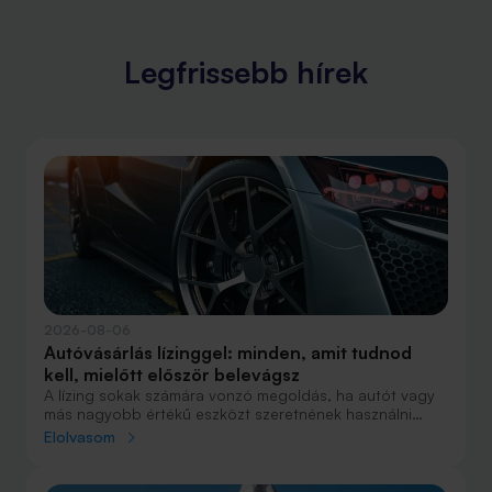
bankolhatnak ma a fiatalok, akár már kisgyerekként.
Legfrissebb hírek
2026-08-06
Autóvásárlás lízinggel: minden, amit tudnod
kell, mielőtt először belevágsz
A lízing sokak számára vonzó megoldás, ha autót vagy
más nagyobb értékű eszközt szeretnének használni
anélkül, hogy azt egy összegben ki kellene fizetniük.
Elolvasom
Elsőre azonban könnyű elveszni a részletekben: önerő,
maradványérték, THM, GAP – csak néhány azok közül a
fogalmak közül, amelyekkel biztosan találkozol.