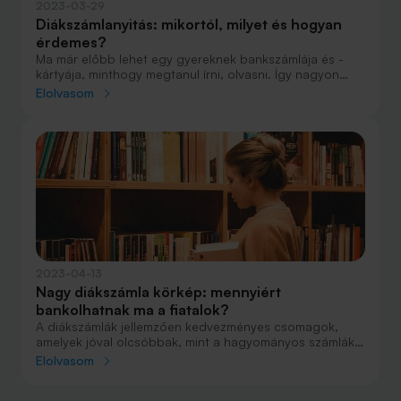
2023-03-29
Diákszámlanyitás: mikortól, milyet és hogyan
érdemes?
Ma már előbb lehet egy gyereknek bankszámlája és -
kártyája, minthogy megtanul írni, olvasni. Így nagyon
hamar hozzászokhat a modern pénzhasználathoz.
Elolvasom
Sokuknál egész komoly bevételt jelent a húsvéti ajándék
pénz, ami okot is adhat a számlanyitásra, és akár célzott
megtakarítás elkezdésére is.
2023-04-13
Nagy diákszámla körkép: mennyiért
bankolhatnak ma a fiatalok?
A diákszámlák jellemzően kedvezményes csomagok,
amelyek jóval olcsóbbak, mint a hagyományos számlák.
Ha jobban megnézzük, nem is kevés az a költség, ezért
Elolvasom
érdemes összehasonlítani az ajánlatokat a döntés előtt.
Cikkünkben annak jártunk utána, hogy hol mennyiért