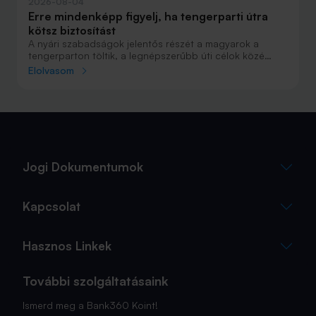
2026-08-04
Erre mindenképp figyelj, ha tengerparti útra
kötsz biztosítást
A nyári szabadságok jelentős részét a magyarok a
tengerparton töltik, a legnépszerűbb úti célok közé
Horvátország, Olaszország és Görögország tartozik. A
Elolvasom
nyaralás szervezésekor általában nagy figyelmet kap a
szállás, az útvonal vagy éppen a programok
megtervezése, az utasbiztosítás kiválasztása azonban
sokszor az utolsó pillanatra marad.
Jogi Dokumentumok
Kapcsolat
Hasznos Linkek
További szolgáltatásaink
Ismerd meg a Bank360 Koint!