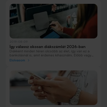
2019-08-09
Így válassz okosan diákszámlát 2026-ban
Diákként minden téren olcsóbb az élet, így van ez a
bankolásnál is, amit érdemes kihasználni. Előbb vagy
utóbb mindenkinek szüksége lesz saját bankszámlára,
Elolvasom
de nemcsak ezért érdemes minél előbb számlát nyitni,
hanem azért is, mert a pénzügyi tudatosságot is
fejleszti, ha megtanulsz bankolni és a pénzzel bánni.
Cikkünkben összegyűjtöttük, hogy melyik bank milyen
feltételekkel kínálja a diákszámlákat, és hogy mire
érdemes odafigyelni, ha ez lesz életed első
bankszámlája.