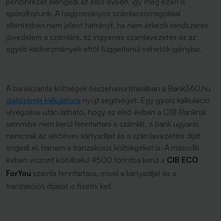
pénzintézet elengedi az első évben, így még ezen is
spórolhatunk. A hagyományos számlacsomagokkal
ellentétben nem jelent hátrányt, ha nem érkezik rendszeres
jövedelem a számlára, az ingyenes számlavezetés és az
egyéb kedvezmények ettől függetlenül vehetők igénybe.
A bankszámla költségek összehasonlításában a Bank360.hu
diákszámla kalkulátora
nyújt segítséget. Egy gyors kalkuláció
elvégzése után látható, hogy az első évben a CIB Banknál
semmibe nem kerül fenntartani a számlát, a bank ugyanis
nemcsak az elsőéves kártyadíjat és a számlavezetési díjat
engedi el, hanem a tranzakciós költségeket is. A második
évben viszont körülbelül 4500 forintba kerül a
CIB ECO
ForYou
számla fenntartása, mivel a kártyadíjat és a
tranzakciós díjakat is fizetni kell.